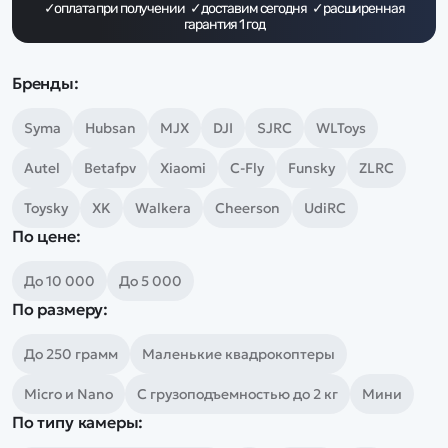
Дополнительный способ связи
✓оплата при получении ✓доставим сегодня ✓расширенная
WhatsApp/Мобильный
гарантия 1 год
Есть вопрос? Можем связаться с вами
Бренды:
Syma
Hubsan
MJX
DJI
SJRC
WLToys
Заказать звонок
Autel
Betafpv
Xiaomi
C-Fly
Funsky
ZLRC
Toysky
XK
Walkera
Cheerson
UdiRC
Наши соцсети:
По цене:
До 10 000
До 5 000
По размеру:
Каталог
До 250 грамм
Маленькие квадрокоптеры
Квадрокоптеры
Информация
Micro и Nano
С грузоподъемностью до 2 кг
Мини
Машинки
По типу камеры:
Танки
Оптовые продажи