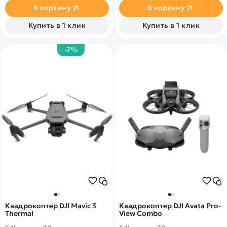
в секунду. Дальность полета
направлениям.
В корзину
В корзину
15 км с передачей онлайн
Подключение
видео 1080p. 46 минут в
громкоговорителя и RTK
Купить в 1 клик
Купить в 1 клик
полете. Датчики облета
модуля. Совместим с пультом
препятствий по всем
DJI RC Pro Enterprise.
направлениям
Предназначен для
-7%
составления 3D карт
местности.
Квадрокоптер DJI Mavic 3
Квадрокоптер DJI Avata Pro-
Thermal
View Combo