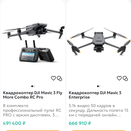
Квадрокоптер DJI Mavic 3 Fly
Квадрокоптер DJI Mavic 3
More Combo RC Pro
Enterprise
В комплекте
5.1k видео 30 кадров в
профессиональный пульт RC
секунду. Дальность полета 15
PRO с ярким дисплеем, 3
км с передачей онлайн
аккумуляторных батареи,
видео 1080p. 46 минут в
491 400 ₽
666 910 ₽
запасные пропеллеры,
полете. Датчики облета
сумка. 5.1k видео 30 кадров
препятствий по всем