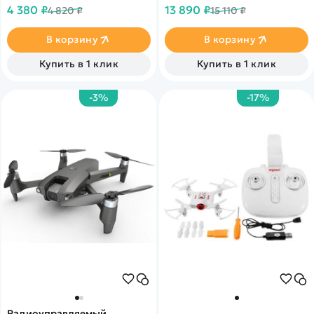
механизмом, дальность до
4 380 ₽
13 890 ₽
4 820 ₽
15 110 ₽
1.6 км, GPS возврат,
автовзлет и посадка
В корзину
В корзину
Купить в 1 клик
Купить в 1 клик
-3%
-17%
Радиоуправляемый