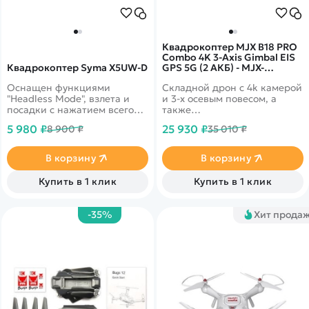
Квадрокоптер MJX B18 PRO
Combo 4K 3-Axis Gimbal EIS
Квадрокоптер Syma X5UW-D
GPS 5G (2 АКБ) - MJX-
B18PRO-COMBO
Оснащен функциями
Складной дрон с 4k камерой
"Headless Mode", взлета и
и 3-х осевым повесом, а
посадки с нажатием всего
также
одной кнопки,
дополнительной&nbsp;электр
5 980 ₽
25 930 ₽
8 900 ₽
35 010 ₽
возможностью управления
стабилизацией EIS. Время
наклоном камеры
полета до 25 минут.
Дальность более 3км.
В корзину
В корзину
Скорость полета до 40 км/ч!
Купить в 1 клик
Купить в 1 клик
-35%
Хит прода