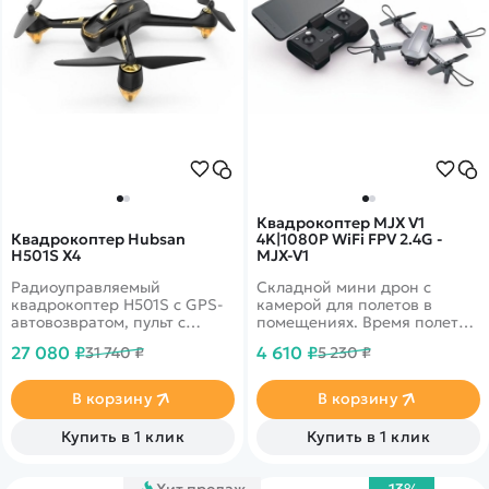
Квадрокоптер MJX V1
Квадрокоптер Hubsan
4K|1080P WiFi FPV 2.4G -
H501S X4
MJX-V1
Радиоуправляемый
Складной мини дрон с
квадрокоптер H501S с GPS-
камерой для полетов в
автовозвратом, пульт с
помещениях. Время полета
монитором, функция 'следуй
до 15 минут. Дальность более
27 080 ₽
4 610 ₽
31 740 ₽
5 230 ₽
за мной'
50м. Трансляция видео
прямо на ваш смартфон
В корзину
В корзину
Купить в 1 клик
Купить в 1 клик
Хит продаж
-13%