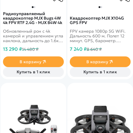
Радиоуправляемый
квадрокоптер MJX Bugs 4W
Квадрокоптер MJX X104G
4k FPV RTF 2.4G - MJX B4W 4k
GPS FPV
Обновленный рон с 4k
FPV камера 1080p 5G WiFi.
камерой и управлением угла
Дальность 600 м. Полет 12
наклона, дальность до 1.6км,
минут. GPS, барометр.
GPS возврат, автовзлет и
Headless Mode, Follow me,
13 290 ₽
7 240 ₽
14 480 ₽
8 640 ₽
посадка
полет по траектории,
безопасный взлет и посадка,
автовозврат.
В корзину
В корзину
Купить в 1 клик
Купить в 1 клик