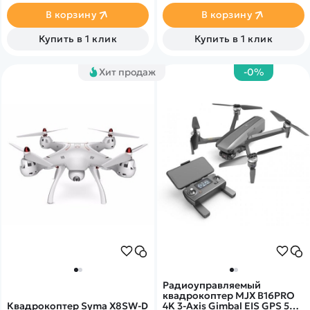
Скорость полета до 40 км/ч!
В корзину
В корзину
Купить в 1 клик
Купить в 1 клик
Хит продаж
-0%
Радиоуправляемый
квадрокоптер MJX B16PRO
Квадрокоптер Syma X8SW-D
4K 3-Axis Gimbal EIS GPS 5G -