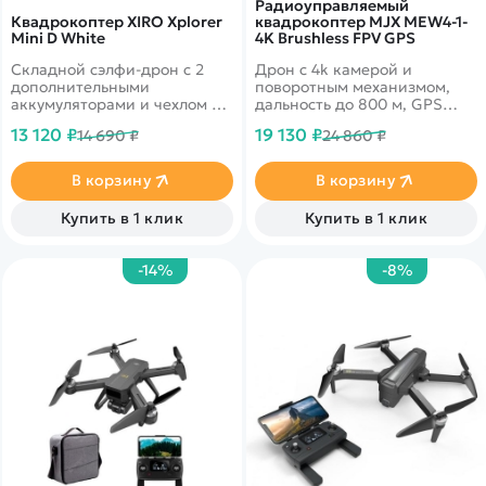
Радиоуправляемый
Квадрокоптер XIRO Xplorer
квадрокоптер MJX MEW4-1-
Mini D White
4K Brushless FPV GPS
Складной сэлфи-дрон с 2
Дрон с 4k камерой и
дополнительными
поворотным механизмом,
аккумуляторами и чехлом в
дальность до 800 м, GPS
комплекте. GPS/ГЛОНАСС,
возврат, автовзлет и посадка
13 120 ₽
19 130 ₽
14 690 ₽
24 860 ₽
HD-камера 13 Мп,
интеллектуальные режимы
полета. Дальность 100 м.
В корзину
В корзину
Время полета 15 минут.
Купить в 1 клик
Купить в 1 клик
-14%
-8%