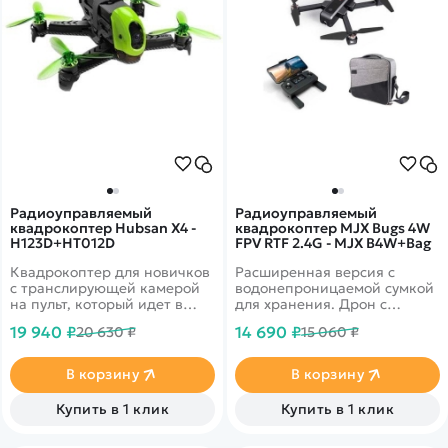
Радиоуправляемый
Радиоуправляемый
квадрокоптер Hubsan X4 -
квадрокоптер MJX Bugs 4W
H123D+HT012D
FPV RTF 2.4G - MJX B4W+Bag
Квадрокоптер для новичков
Расширенная версия с
с транслирующей камерой
водонепроницаемой сумкой
на пульт, который идет в
для хранения. Дрон с
комплекте. Время полета до
широкоформатной 2k
19 940 ₽
14 690 ₽
20 630 ₽
15 060 ₽
10 минут. Скорость
камерой на подвесе,
квадрокоптера может
дальность до 1.6км, GPS
достигать до 25 м/с.
возврат в точку старта
В корзину
В корзину
Качество камеры
720P.&nbsp;
Купить в 1 клик
Купить в 1 клик