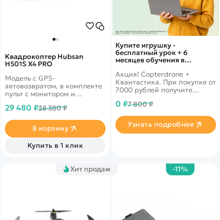
Купите игрушку -
бесплатный урок + 6
Квадрокоптер Hubsan
месяцев обучения в
H501S X4 PRO
подарок!
Акция! Copterdrone +
Модель с GPS-
Квантастика. При покупке от
автовозвратом, в комплекте
7000 рублей получите
пульт с монитором и
уникальное предложение от
дальностью 1.8 км
0 ₽
7 800 ₽
нашего партнера
29 480 ₽
38 380 ₽
Узнать подробнее
В корзину
Купить в 1 клик
Хит продаж
-11%