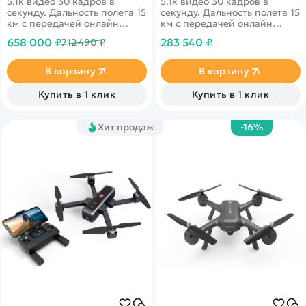
5.1k видео 30 кадров в
5.1k видео 30 кадров в
секунду. Дальность полета 15
секунду. Дальность полета 15
км с передачей онлайн
км с передачей онлайн
видео 1080p. 46 минут в
видео 1080p. 46 минут в
658 000 ₽
283 540 ₽
712 490 ₽
полете. Датчики облета
полете. Датчики облета
препятствий по всем
препятствий по всем
направлениям
направлениям. DJI Goggles 2
В корзину
В корзину
и DJI Motion Controller
обеспечивают
Купить в 1 клик
Купить в 1 клик
захватывающий сенсорный
опыт с интуитивно понятным
управлением движениями
Хит продаж
-16%
рук и головы.