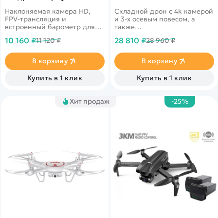
MJX-B16PRO
Наклоняемая камера HD,
Складной дрон с 4k камерой
FPV-трансляция и
и 3-х осевым повесом, а
встроенный барометр для
также
удержания высоты.
дополнительной&nbsp;электр
10 160 ₽
28 810 ₽
11 120 ₽
28 960 ₽
стабилизацией EIS. Время
полета до 28 минут.
Дальность более 600
В корзину
В корзину
метров. Скорость полета до
40 км/ч!
Купить в 1 клик
Купить в 1 клик
Хит продаж
-25%