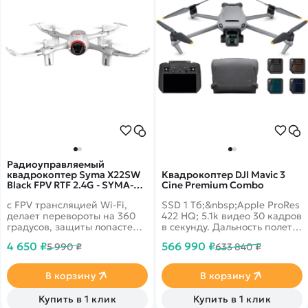
Радиоуправляемый
квадрокоптер Syma X22SW
Квадрокоптер DJI Mavic 3
Black FPV RTF 2.4G - SYMA-
Cine Premium Combo
X22SW-BLACK
с FPV трансляцией Wi-Fi,
SSD 1 Тб;&nbsp;Apple ProRes
делает перевороты на 360
422 HQ; 5.1k видео 30 кадров
градусов, защиты лопастей в
в секунду. Дальность полета
комплекте
15 км с передачей онлайн
4 650 ₽
566 990 ₽
5 990 ₽
633 840 ₽
видео 1080p. 46 минут в
полете. Датчики облета
препятствий по всем
В корзину
В корзину
направлениям
Купить в 1 клик
Купить в 1 клик