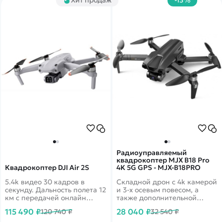
Радиоуправляемый
квадрокоптер MJX B18 Pro
Квадрокоптер DJI Air 2S
4K 5G GPS - MJX-B18PRO
5.4k видео 30 кадров в
Складной дрон с 4k камерой
секунду. Дальность полета 12
и 3-х осевым повесом, а
км с передачей онлайн
также дополнительной
видео 1080p. Датчики
электронной стабилизацией
115 490 ₽
28 040 ₽
120 740 ₽
32 540 ₽
облета препятствий по всем
EIS. Время полета до 25
направлениям
минут. Дальность более 3км.