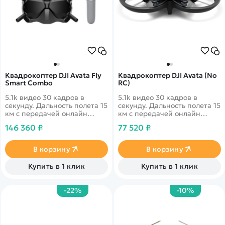
Квадрокоптер DJI Avata Fly
Квадрокоптер DJI Avata (No
Smart Combo
RC)
5.1k видео 30 кадров в
5.1k видео 30 кадров в
секунду. Дальность полета 15
секунду. Дальность полета 15
км с передачей онлайн
км с передачей онлайн
видео 1080p. 46 минут в
видео 1080p. 46 минут в
146 360 ₽
77 520 ₽
полете. Датчики облета
полете. Датчики облета
препятствий по всем
препятствий по всем
направлениям. Включает DJI
направлениям. Не включает
В корзину
В корзину
FPV Goggles V2 и DJI Motion
пульт дистанционного
Controller, что делает его
управления или очки.
Купить в 1 клик
Купить в 1 клик
экономичным выбором для
Совместимость с
иммерсивного полета.
контроллером движения DJI,
пультом дистанционного
-22%
-10%
управления DJI FPV 2 или
очками DJI FPV Goggles V2.