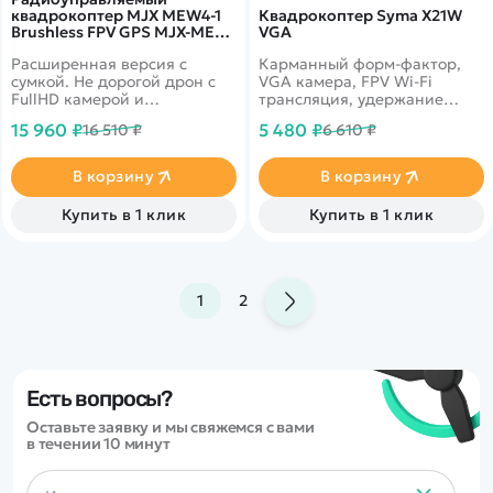
квадрокоптер MJX MEW4-1
Квадрокоптер Syma X21W
Brushless FPV GPS MJX-MEW-
VGA
1
Расширенная версия с
Карманный форм-фактор,
сумкой. Не дорогой дрон с
VGA камера, FPV Wi-Fi
FullHD камерой и
трансляция, удержание
поворотным механизмом,
высоты
15 960 ₽
5 480 ₽
16 510 ₽
6 610 ₽
дальность до 800 м, GPS
возврат, автовзлет и посадка
В корзину
В корзину
Купить в 1 клик
Купить в 1 клик
1
2
Есть вопросы?
Оставьте заявку и мы свяжемся с вами
в течении 10 минут