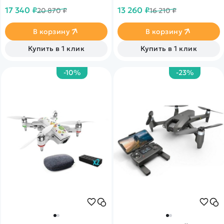
снимает видео в
800 метров. Автоматический
17 340 ₽
13 260 ₽
20 870 ₽
16 210 ₽
разрешении&nbsp;&nbsp;3840x2160@30Fps.
возврат домой
Дальность более 600 метров
В корзину
В корзину
Купить в 1 клик
Купить в 1 клик
-10%
-23%