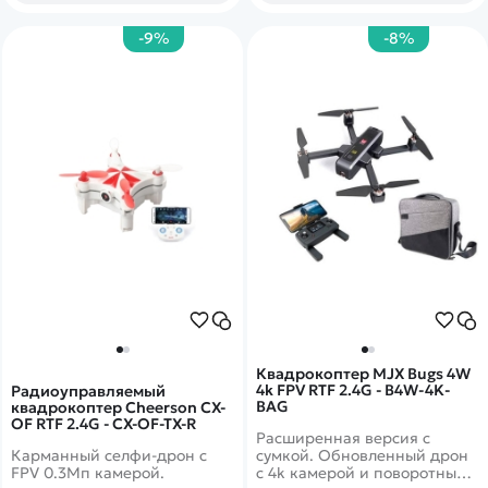
-9%
-8%
Квадрокоптер MJX Bugs 4W
4k FPV RTF 2.4G - B4W-4K-
Радиоуправляемый
BAG
квадрокоптер Cheerson CX-
OF RTF 2.4G - CX-OF-TX-R
Расширенная версия с
Карманный селфи-дрон с
сумкой. Обновленный дрон
FPV 0.3Мп камерой.
с 4k камерой и поворотным