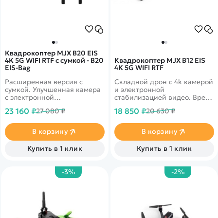
Квадрокоптер MJX B20 EIS
4K 5G WIFI RTF с сумкой - B20
Квадрокоптер MJX B12 EIS
EIS-Bag
4K 5G WIFI RTF
Расширенная версия с
Складной дрон с 4k камерой
сумкой. Улучшенная камера
и электронной
с электронной
стабилизацией видео. Время
стабилизацией
полета до 23 минут.
23 160 ₽
18 850 ₽
27 080 ₽
20 630 ₽
изображения. 4k камера
Дальность более 600
снимает видео в
метров. Скорость полета до
разрешении
40 км/ч!
В корзину
В корзину
3840x2160@30Fps.
Купить в 1 клик
Купить в 1 клик
-3%
-2%