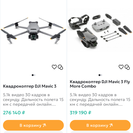
Квадрокоптер DJI Mavic 3 Fly
Квадрокоптер DJI Mavic 3
More Combo
5.1k видео 30 кадров в
5.1k видео 30 кадров в
секунду. Дальность полета 15
секунду. Дальность полета 15
км с передачей онлайн
км с передачей онлайн
видео 1080p. 46 минут в
видео 1080p. 46 минут в
276 140 ₽
319 190 ₽
полете. Датчики облета
полете. Датчики облета
препятствий по всем
препятствий по всем
направлениям
направлениям
В корзину
В корзину