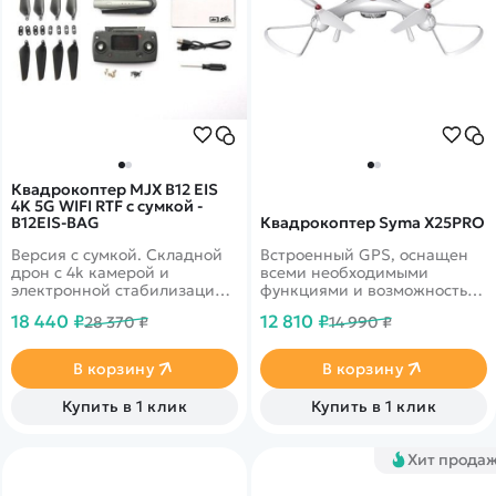
Квадрокоптер MJX B12 EIS
4K 5G WIFI RTF с сумкой -
B12EIS-BAG
Квадрокоптер Syma X25PRO
Версия с сумкой. Складной
Встроенный GPS, оснащен
дрон с 4k камерой и
всеми необходимыми
электронной стабилизацией
функциями и возможностью
видео. Время полета до 23
выполнения флипов и фигур
18 440 ₽
12 810 ₽
28 370 ₽
14 990 ₽
минут. Дальность более 700
высшего пилотажа.
метров. Скорость полета до
40 км/ч!
В корзину
В корзину
Купить в 1 клик
Купить в 1 клик
Хит прода