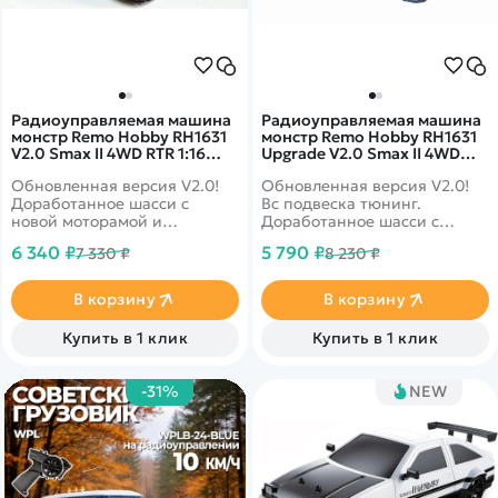
Радиоуправляемая машина
Радиоуправляемая машина
монстр Remo Hobby RH1631
монстр Remo Hobby RH1631
V2.0 Smax II 4WD RTR 1:16
Upgrade V2.0 Smax II 4WD
2.4G - RH1631-BLUE-V2
RTR 1:16 2.4G - RH1631UPG-
Обновленная версия V2.0!
Обновленная версия V2.0!
BLUE-V2
Доработанное шасси с
Вс подвеска тюнинг.
новой моторамой и
Доработанное шасси с
двигателем. Полная
новой моторамой и
6 340 ₽
5 790 ₽
7 330 ₽
8 230 ₽
влагозащита - для заездов в
двигателем. Полная
дождь и снег. Скорость до 50
влагозащита - для заездов в
км/ч, полный привод 4wd,
дождь и снег. Скорость до 35
В корзину
В корзину
масштаб 1:16
км/ч, полный привод 4wd,
масштаб 1:16
Купить в 1 клик
Купить в 1 клик
-31%
NEW