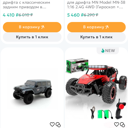
дрифта с классическим
для дрифта MN Model MN-38
задним приводом в
1:16 2.4G 4WD (Гироскоп +
масштабе 1:16, который
подсветка). Классическое
4 410 ₽
5 460 ₽
6 010 ₽
6 290 ₽
поставляется в полностью
Гонконгское такси.
готовом к использованию
виде
В корзину
В корзину
Купить в 1 клик
Купить в 1 клик
NEW