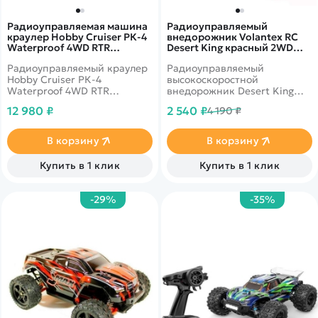
Радиоуправляемая машина
Радиоуправляемый
краулер Hobby Cruiser РК-4
внедорожник Volantex RC
Waterproof 4WD RTR
Desert King красный 2WD
масштаб 1:16 2.4G - 136161JL-
2.4G 1/16 RTR -
Радиоуправляемый краулер
Радиоуправляемый
R62125-3 Grey
EXAC7850101RB2
Hobby Cruiser РК-4
высокоскоростной
Waterproof 4WD RTR
внедорожник Desert King
масштаб 1:16 2.4G -
2WD для всех видов
12 980 ₽
2 540 ₽
4 190 ₽
136161JL/R62125-3 - это
дорожных и бездорожных
радиоуправляемая
покрытий. Фантастическая
полноприводная машина
светодиодная подсветка.
В корзину
В корзину
для трофи.
Прочные резиновые
внедорожные шины.
Купить в 1 клик
Купить в 1 клик
-29%
-35%