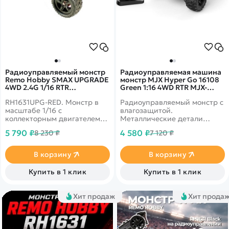
Радиоуправляемый монстр
Радиоуправляемая машина
Remo Hobby SMAX UPGRADE
монстр MJX Hyper Go 16108
4WD 2.4G 1/16 RTR
Green 1:16 4WD RTR MJX-
RH1631UPG-RED
16108-GREEN
RH1631UPG-RED. Монстр в
Радиоуправляемый монстр с
масштабе 1/16 с
влагозащитой.
коллекторным двигателем
Металлические детали
390 класса и
шасси и подвески.
5 790 ₽
4 580 ₽
8 230 ₽
7 120 ₽
влагозащищенным
Усиленный полный привод
приемником 3 в 1.
4WD. Скорость до 40 км/ч
Тюнинговые детали
В корзину
В корзину
установлены сразу на
заводе.
Купить в 1 клик
Купить в 1 клик
Хит продаж
Хит прода