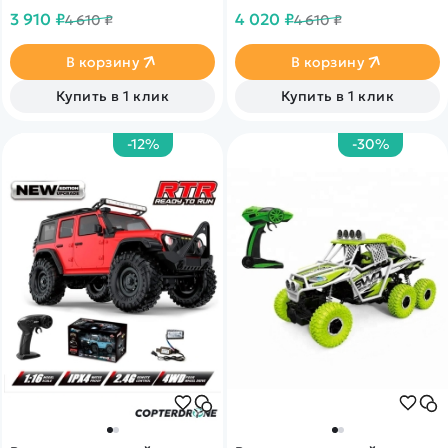
красный (R1604), защитно-
красный (R1604), защитно-
3 910 ₽
4 020 ₽
4 610 ₽
4 610 ₽
зеленый (R1605) и
зеленый (R1605) и
серебристый/серый (R1606).
серебристый/серый (R1606).
В корзину
В корзину
Купить в 1 клик
Купить в 1 клик
-12%
-30%