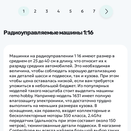
1
2
3
4
5
6
7
Радиоуправляемые машины 1:16
Машинки на радиоуправлении 1 16 имеют размер в
среднем от 25 до 40 см в длину, что относит их к
разряду средних автомобилей. Это необходимая
величина, чтобы соблюдать хорошую детализацию
как деталей шасси и подвески, так и кузова. При этом
чтобы цена оставалась низкой, если вам требуется
уложиться в небольшой бюджет. Из популярных
моделей такого масштаба стоит выделить машины
remo hobby. Например модель 1631 имеет полную
влагозащиту электроники, что достаточно трудно
выполнить на меньших размерах кузова. В
оснащение, как правило, входят коллекторные и
бесколлекторные моторы 350 класса, 2.4Ghz
передатчик (дальность при этом составит около 150
метров), тюнингованные детали подвески. В магазине
Copterdrone вы всегда найдете большой выбор таких