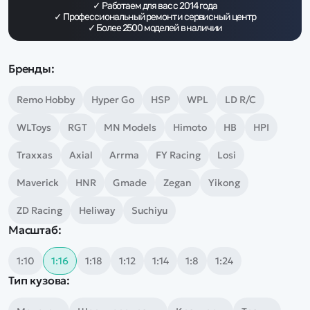
Дополнительный способ связи
✓ Работаем для вас с
2014
года
WhatsApp/Мобильный
✓ Профессиональный ремонт и сервисный центр
✓ Более
2500
моделей в наличии
Есть вопрос? Можем связаться с вами
Бренды:
Заказать звонок
Remo Hobby
Hyper Go
HSP
WPL
LD R/C
WLToys
RGT
MN Models
Himoto
HB
HPI
Наши соцсети:
Traxxas
Axial
Arrma
FY Racing
Losi
Maverick
HNR
Gmade
Zegan
Yikong
ZD Racing
Heliway
Suchiyu
Каталог
Масштаб:
Квадрокоптеры
1:10
1:16
1:18
1:12
1:14
1:8
1:24
Информация
Машинки
Тип кузова:
Танки
Оптовые продажи