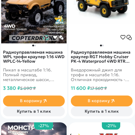
Радиоуправляемая машина
Радиоуправляемая машина
WPL трофи краулер 1:16 4WD
краулер RGT Hobby Cruiser
WPLC-14-Yellow
РК-4 Waterproof 4WD RTR
масштаб 1:16 2.4G -
Пикап в масштабе 1:16.
Внедорожный джип для
136161DF|R62111
Полный привод,
трофи в масштабе 1:16.
металлическое шасси,
Отличная проходимость -
высококачественные шины
вездеходные колеса,
3 380 ₽
11 600 ₽
5 090 ₽
17 560 ₽
TPR.
сверхмягкие шины с
противоскользящим
покрытием, светодиодные
В корзину
В корзину
фары, влагозащита. Яркий
стильный корпус желтого
Купить в 1 клик
Купить в 1 клик
цвета.
-27%
-21%