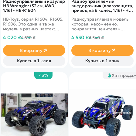
Радиоуправляемый краулер
Радиоуправляемый
HB Wrangler (32 см, 4WD,
внедорожник (влагозащита,
1:16) - HB-R1604
привод на 6 колес, 1:16) - HB-
PY1601
HB-Toys, серия R1604, R1605,
Радиоуправляемая модель,
R1606. Это одна и та же
которая, несомненно,
модель в разных цветах:
понравится ценителям
красный (R1604), защитно-
автотранспорта.
4 020 ₽
4 530 ₽
4 610 ₽
6 540 ₽
зеленый (R1605) и
серебристый/серый (R1606).
В корзину
В корзину
Купить в 1 клик
Купить в 1 клик
-13%
Хит прода