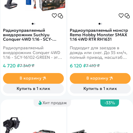
Радиоуправляемый
Радиоуправляемый монстр
внедорожник Suchiyu
Remo Hobby Monster SMAX
Conquer 4WD 1:16 - SCY-
1:16 4WD RTR RH1631
16102-GREEN
Радиоуправляемый
Подходит для заездов в
внедорожник Conquer 4WD
дождь или снег. До 35 км/ч,
1:16 - SCY-16102-GREEN - это
полный привод, масштаб
популярная модель от
1:16
4 720 ₽
6 120 ₽
7 340 ₽
7 410 ₽
популярного производителя
Suchiyu R/C. Автомобиль
выполнен в масштабе 1/16 и
В корзину
В корзину
отличается от конкурентов
наличием интеллектуальной
Купить в 1 клик
Купить в 1 клик
аккумуляторной батареи,
системой охлаждения
двигателя, а также
Хит продаж
-33%
оптимальным соотношением
цены и качества деталей.