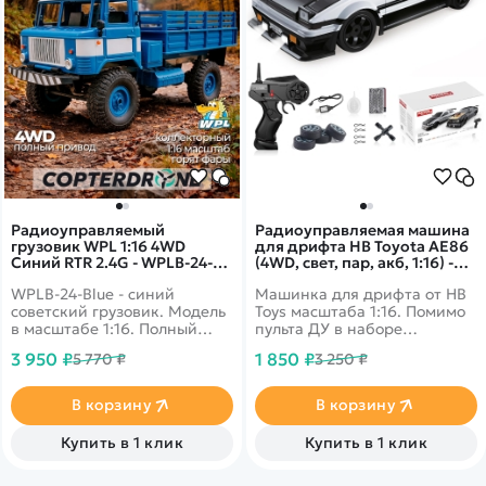
Радиоуправляемый
Радиоуправляемая машина
грузовик WPL 1:16 4WD
для дрифта HB Toyota AE86
Синий RTR 2.4G - WPLB-24-
(4WD, свет, пар, акб, 1:16) -
Blue
SC16A03-1
WPLB-24-Blue - синий
Машинка для дрифта от HB
советский грузовик. Модель
Toys масштаба 1:16. Помимо
в масштабе 1:16. Полный
пульта ДУ в наборе
привод, усиленное шасси,
поставляются запасные
3 950 ₽
1 850 ₽
5 770 ₽
3 250 ₽
яркие фары.
колеса, ключ для смены
колес, зарядное устройство
и аккумулятор. Из
В корзину
В корзину
выхлопной трубы можно
активировать спрей-пар, а
Купить в 1 клик
Купить в 1 клик
фары светятся во время
движения. Цвет кузова -
белый.