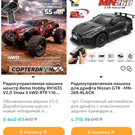
Радиоуправляемая машина
Радиоуправляемая машина
монстр Remo Hobby RH1635
для дрифта Nissan GTR - MN-
V2.0 Smax II 4WD RTR 1:16
268-BLACK
2.4G - RH1635-RED-V2
Обновленная версия V2.0
<p> Cпортивный автомобиль
Доработанное шасси с
для дрифта с классическим
новой моторамой и
задним приводом в
двигателем. Полная
масштабе 1:16, который
8 640 ₽
4 710 ₽
11 850 ₽
6 010 ₽
влагозащита - для заездов в
поставляется в полностью
дождь и снег. Б/к мотор,
готовом к использованию
полный привод 4wd,
виде </p>
В корзину
В корзину
масштаб 1:16