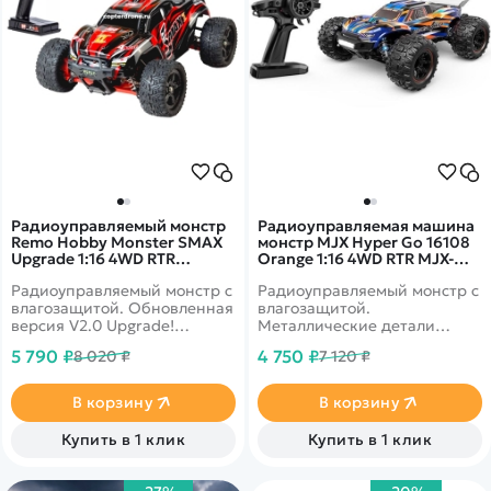
Радиоуправляемый монстр
Радиоуправляемая машина
Remo Hobby Monster SMAX
монстр MJX Hyper Go 16108
Upgrade 1:16 4WD RTR
Orange 1:16 4WD RTR MJX-
RH1631UPG V2.0 RED
16108-ORANGE
Радиоуправляемый монстр с
Радиоуправляемый монстр с
влагозащитой. Обновленная
влагозащитой.
версия V2.0 Upgrade!
Металлические детали
Подходит для заездов в
шасси и подвески.
5 790 ₽
4 750 ₽
8 020 ₽
7 120 ₽
дождь или снег. До 35 км/ч,
Усиленный полный привод
полный привод, масштаб
4WD. Скорость до 38 км/ч
1:16.
В корзину
В корзину
Купить в 1 клик
Купить в 1 клик