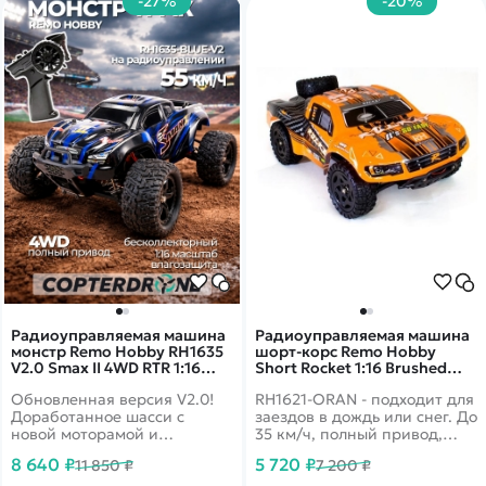
-27%
-20%
Радиоуправляемая машина
Радиоуправляемая машина
монстр Remo Hobby RH1635
шорт-корс Remo Hobby
V2.0 Smax II 4WD RTR 1:16
Short Rocket 1:16 Brushed
2.4G - RH1635-BLUE-V2
RH1621-ORAN
Обновленная версия V2.0!
RH1621-ORAN - подходит для
Доработанное шасси с
заездов в дождь или снег. До
новой моторамой и
35 км/ч, полный привод,
двигателем. Полная
масштаб 1:16
8 640 ₽
5 720 ₽
11 850 ₽
7 200 ₽
влагозащита - для заездов в