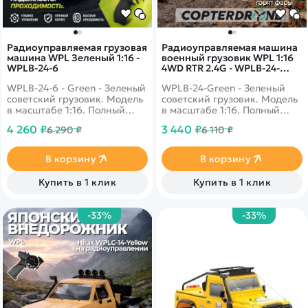
Радиоуправляемая грузовая
Радиоуправляемая машина
машина WPL Зеленый 1:16 -
военный грузовик WPL 1:16
WPLB-24-6
4WD RTR 2.4G - WPLB-24-
Green
WPLB-24-6 - Green - Зеленый
WPLB-24-Green - Зеленый
советский грузовик. Модель
советский грузовик. Модель
в масштабе 1:16. Полный
в масштабе 1:16. Полный
привод, усиленное шасси,
привод, усиленное шасси,
4 260 ₽
3 440 ₽
6 290 ₽
6 110 ₽
яркие фары. Грузовик на
яркие фары. Грузовик на
радиоуправлении 2.4Ghz.
радиоуправлении 2.4Ghz.
Пропорциональное
Пропорциональное
В корзину
В корзину
управление
управление
Купить в 1 клик
Купить в 1 клик
-33%
-33%