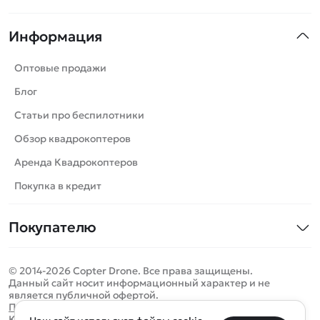
Квадрокоптеры
Информация
Машинки
Танки
Оптовые продажи
Вертолеты
Блог
Катера
Статьи про беспилотники
Роботы
Обзор квадрокоптеров
Самолеты
Аренда Квадрокоптеров
Сборные модели
Покупка в кредит
Детские электромобили
Покупателю
Спецтехника
Контакты
Железные дороги
© 2014-2026 Copter Drone. Все права защищены.
Оплата и доставка
Игрушки
Данный сайт носит информационный характер и не
является публичной офертой.
Помощь
Запчасти для моделей
Определить местоположение
Политика конфиденциальности
Карта сайта