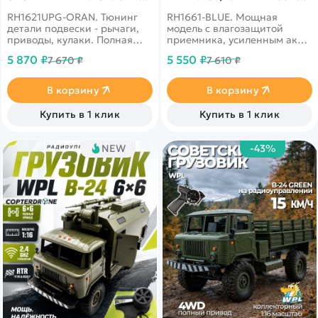
RH1621UPG-ORAN
BLUE
RH1621UPG-ORAN. Тюнинг
RH1661-BLUE. Мощная
детали подвески - рычаги,
модель с влагозащитой
приводы, кулаки. Полная
приемника, усиленным акб
влагозащита электроники,
1500mah и задним
5 870 ₽
5 550 ₽
7 670 ₽
7 610 ₽
Li-ion аккумулятор емкостью
стоппером против
1500 mah
опрокидываний
В корзину
В корзину
Купить в 1 клик
Купить в 1 клик
NEW
-43%