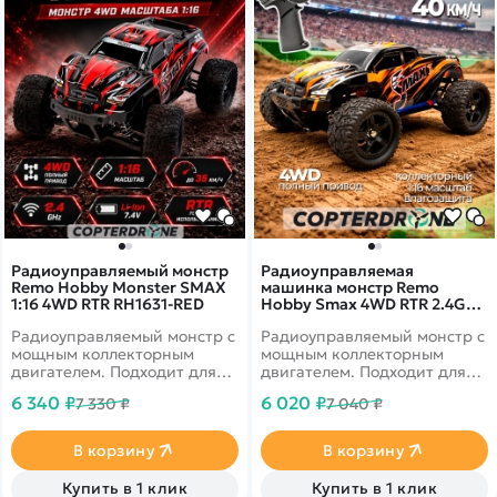
Радиоуправляемый монстр
Радиоуправляемая
Remo Hobby Monster SMAX
машинка монстр Remo
1:16 4WD RTR RH1631-RED
Hobby Smax 4WD RTR 2.4G
масштаб 1:16 - RH1631-BLACK
Радиоуправляемый монстр с
Радиоуправляемый монстр с
мощным коллекторным
мощным коллекторным
двигателем. Подходит для
двигателем. Подходит для
заездов в дождь или снег.
заездов в дождь или снег.
6 340 ₽
6 020 ₽
7 330 ₽
7 040 ₽
Скорость развивает до 35
Скорость развивает до 35
км/ч, полный привод,
км/ч, полный привод,
масштаб 1:16. Цвет красный
масштаб 1:16. Цвет черный
В корзину
В корзину
Купить в 1 клик
Купить в 1 клик