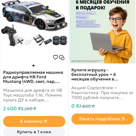
Купите игрушку -
Радиоуправляемая машина
бесплатный урок + 6
для дрифта HB Ford
месяцев обучения в
Mustang (4WD, свет, пар,
подарок!
акб, 1:16) - SC16A05-1
Акция! Copterdrone +
Машинка для дрифта от HB
Квантастика. При покупке от
Toys масштаба 1:16. Помимо
7000 рублей получите
пульта ДУ в наборе
уникальное предложение от
поставляются запасные
0 ₽
7 800 ₽
нашего партнера
2 400 ₽
3 260 ₽
колеса, ключ для смены
колес, зарядное устройство
Узнать подробнее
и аккумулятор. Из
В корзину
выхлопной трубы можно
активировать спрей-пар, а
Купить в 1 клик
фары светятся во время