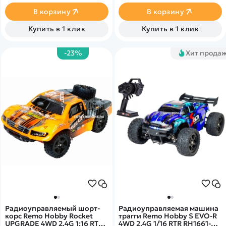
дождь и снег. Б/к мотор,
полный привод 4wd,
В корзину
В корзину
масштаб 1:16
Купить в 1 клик
Купить в 1 клик
-23%
Хит прода
Радиоуправляемый шорт-
Радиоуправляемая машина
корс Remo Hobby Rocket
трагги Remo Hobby S EVO-R
UPGRADE 4WD 2.4G 1:16 RTR
4WD 2.4G 1/16 RTR RH1661-