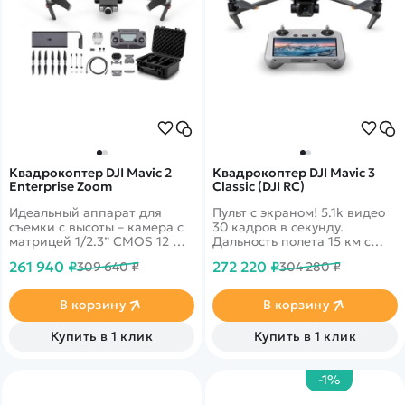
Квадрокоптер DJI Mavic 2
Квадрокоптер DJI Mavic 3
Enterprise Zoom
Classic (DJI RC)
Идеальный аппарат для
Пульт с экраном! 5.1k видео
съемки с высоты – камера с
30 кадров в секунду.
матрицей 1/2.3” CMOS 12 Мп
Дальность полета 15 км с
и оптическим зумом для
передачей онлайн видео
261 940 ₽
272 220 ₽
309 640 ₽
304 280 ₽
сверхвысокого разрешения
1080p. 46 минут в полете.
и четкости. Видео 4K.
Датчики облета
Дальность до 8 км. Полет 31
препятствий по всем
В корзину
В корзину
минуту.
направлениям
Купить в 1 клик
Купить в 1 клик
-1%