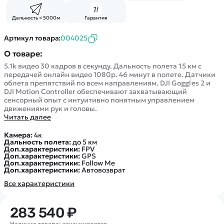
Покупателю
Вертолеты
Блог
Катера
Дальность < 5000м
Гарантия
Статьи про беспилотники
Контакты
Роботы
Обзор квадрокоптеров
Оплата и доставка
Артикул товара:
004025
Самолеты
Аренда Квадрокоптеров
Помощь
О товаре:
Сборные модели
Покупка в кредит
Отследить заказ
5.1k видео 30 кадров в секунду. Дальность полета 15 км с
Детские электромобили
передачей онлайн видео 1080p. 46 минут в полете. Датчики
Оплата на сайте
облета препятствий по всем направлениям. DJI Goggles 2 и
Спецтехника
DJI Motion Controller обеспечивают захватывающий
Железные дороги
сенсорный опыт с интуитивно понятным управлением
движениями рук и головы.
Конструкторы
Читать далее
Запчасти для моделей
Камера:
4к
Дальность полета:
до 5 км
Доп.характеристики:
FPV
Доп.характеристики:
GPS
Доп.характеристики:
Follow Me
Доп.характеристики:
Автовозврат
Все характеристики
283 540 ₽
Наличие товара: заканчивается