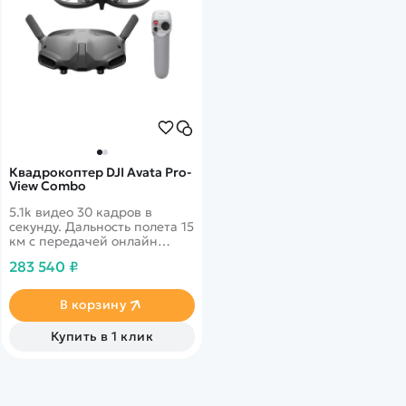
Квадрокоптер DJI Avata Pro-
View Combo
5.1k видео 30 кадров в
секунду. Дальность полета 15
км с передачей онлайн
видео 1080p. 46 минут в
283 540 ₽
полете. Датчики облета
препятствий по всем
направлениям. DJI Goggles 2
В корзину
и DJI Motion Controller
обеспечивают
Купить в 1 клик
захватывающий сенсорный
опыт с интуитивно понятным
управлением движениями
рук и головы.