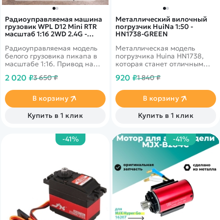
Радиоуправляемая машина
Металлический вилочный
грузовик WPL D12 Mini RTR
погрузчик HuiNa 1:50 -
масштаб 1:16 2WD 2.4G -
HN1738-GREEN
WPLD-12MINI
Радиоуправляемая модель
Металлическая модель
белого грузовика пикапа в
погрузчика Huina HN1738,
масштабе 1:16. Привод на
которая станет отличным
задние колеса - отлично
дополнением в коллекцию
2 020 ₽
920 ₽
3 650 ₽
1 840 ₽
подойдет для дрифт
уменьшенных копий
заездов, время работы - до
спецтехники.
15-20 минут, светодиодные
В корзину
В корзину
фары. Скорость 10 км/ч.
Классические фары
Купить в 1 клик
Купить в 1 клик
-41%
-41%