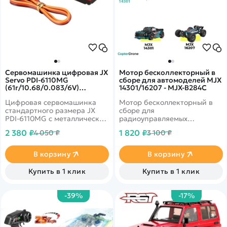
Сервомашинка цифровая JX
Мотор бесколлекторный в
Servo PDI-6110MG
сборе для автомоделей MJX
(61г/10.68/0.083/6V)
14301/16207 - MJX-B284C
стандартная PDI-6110MG
Цифровая сервомашинка
Мотор бесколлекторный в
стандартного размера JX
сборе для
PDI-6110MG с металлическим
радиоуправляемых
редуктором и алюминиевой
автомоделей MJX Hyper Go
2 380 ₽
1 820 ₽
4 050 ₽
3 100 ₽
центральной частью корпуса
14301 масштаба 1/14, Hyper
для лучшего охлаждения.
Go 16207 масштаба 1/16.
Вес: 61 г, усилие на валу:
В корзину
В корзину
8.95 кг/см (4.8V), 10.68 кг/см
(6.0V), скорость: 0.105 с/60°
Купить в 1 клик
Купить в 1 клик
(4.8V), скорость: 0.083 с/60°
(6.0V).
-39%
-17%