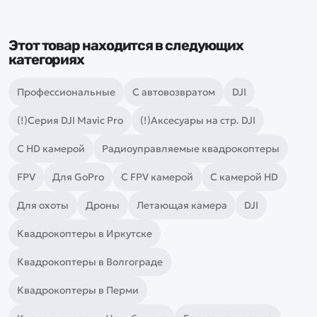
Этот товар находится в следующих
категориях
Профессиональные
С автовозвратом
DJI
(!)Серия DJI Mavic Pro
(!)Аксесуары на стр. DJI
С HD камерой
Радиоуправляемые квадрокоптеры
FPV
Для GoPro
С FPV камерой
С камерой HD
Для охоты
Дроны
Летающая камера
DJI
Квадрокоптеры в Иркутске
Квадрокоптеры в Волгограде
Квадрокоптеры в Перми