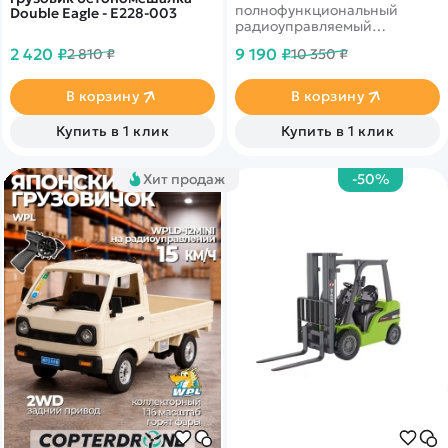
полнофункциональный
Double Eagle - E228-003
радиоуправляемый
грузовик, способный
2 420 ₽
9 190 ₽
2 810 ₽
10 350 ₽
перевозить грузы и
разгружать за счет подъема
кузова.
В корзину
В корзину
Купить в 1 клик
Купить в 1 клик
Хит продаж
-50%