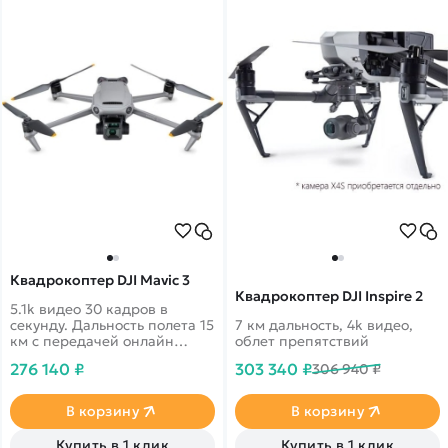
Квадрокоптер DJI Mavic 3
Квадрокоптер DJI Inspire 2
5.1k видео 30 кадров в
секунду. Дальность полета 15
7 км дальность, 4k видео,
км с передачей онлайн
облет препятствий
видео 1080p. 46 минут в
276 140 ₽
303 340 ₽
306 940 ₽
полете. Датчики облета
препятствий по всем
направлениям
В корзину
В корзину
Купить в 1 клик
Купить в 1 клик