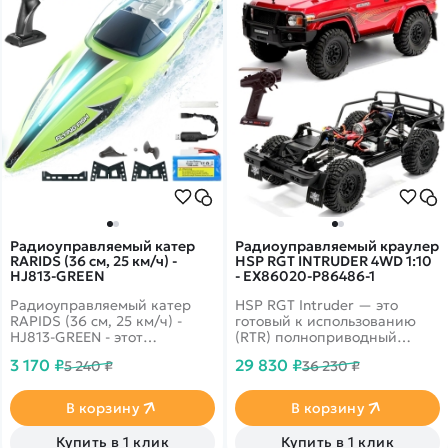
Радиоуправляемый катер
Радиоуправляемый краулер
RARIDS (36 см, 25 км/ч) -
HSP RGT INTRUDER 4WD 1:10
HJ813-GREEN
- EX86020-P86486-1
Радиоуправляемый катер
HSP RGT Intruder — это
RAPIDS (36 см, 25 км/ч) -
готовый к использованию
HJ813-GREEN - этот
(RTR) полноприводный
обновленная версия
краулер в масштабе 1:10,
3 170 ₽
29 830 ₽
5 240 ₽
36 230 ₽
великолепного катера HJ808
разработанный для
несмотря на свой небольшой
преодоления сложного
размер, может достичь
бездорожья. Модель
В корзину
В корзину
максимальной скорости 25
отличается реалистичным
км/ч, благодаря мощному
дизайном в стиле Toyota
Купить в 1 клик
Купить в 1 клик