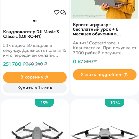
Купите игрушку -
бесплатный урок + 6
Квадрокоптер DJI Mavic 3
месяцев обучения в
Classic (DJI RC-N1)
подарок!
Акция! Copterdrone +
5.1k видео 30 кадров в
Квантастика. При покупке от
секунду. Дальность полета 15
7000 рублей получите
км с передачей онлайн
уникальное предложение от
видео 1080p. 46 минут в
0 ₽
7 800 ₽
нашего партнера
251 780 ₽
260 240 ₽
полете. Датчики облета
препятствий по всем
Узнать подробнее
направлениям
В корзину
Купить в 1 клик
-15%
-10%