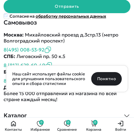
Отправить
Согласие на
обработку персональных данных
Самовывоз
Москва:
Михайловский проезд д.3стр.13 (метро
Волгоградский проспект)
8(495) 008-53-92
СПБ:
Лиговский пр. 50 к.5
8 (812) 628-60-49
Определить местоположение
Бесплатный звонок:
для всех регионов РФ
Наш сайт использует файлы cookie
Санкт-Петербург
Москва
Майкоп
Уфа
Понятно
для улучшения пользовательского
8 (800) 707-42-60
опыта и сбора статистики
Доставка
по России во все регионы от 2-х дней.
Улан-Удэ
Пермь
Псков
Ростов-на-Дону
0 товаров
Очистить
Более 15 000 отправлений из магазина по всей
стране каждый месяц!
Все подборки
В корзину
0 ₽
Ещё более 300 населённых пунктов
Воспользуйтесь поиском, чтобы найти нужный
Каталог
0
0
0
Квадрокоптеры
Контакты
Избранное
Сравнение
Корзина
Войти
Информация