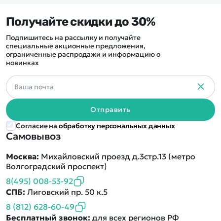
Покупателю
Вертолеты
Блог
Катера
Получайте скидки до 30%
Статьи про беспилотники
Контакты
Роботы
Обзор квадрокоптеров
Оплата и доставка
Подпишитесь на рассылку и получайте
Самолеты
специальные акционные предложения,
Аренда Квадрокоптеров
Помощь
ограниченные распродажи и информацию о
Сборные модели
Покупка в кредит
новинках
Отследить заказ
Детские электромобили
Оплата на сайте
Спецтехника
Железные дороги
Отправить
Конструкторы
Согласие на
обработку персональных данных
Запчасти для моделей
Самовывоз
Москва:
Михайловский проезд д.3стр.13 (метро
Волгоградский проспект)
8(495) 008-53-92
СПБ:
Лиговский пр. 50 к.5
8 (812) 628-60-49
Бесплатный звонок:
для всех регионов РФ