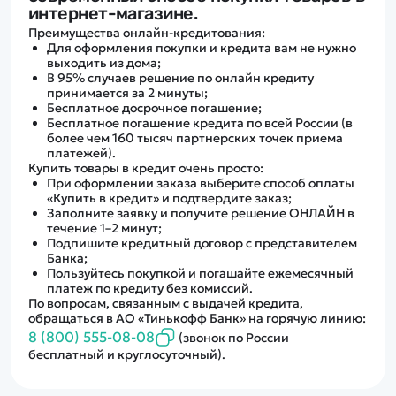
Дополнительный способ связи
интернет-магазине.
WhatsApp/Мобильный
Преимущества онлайн-кредитования:
Для оформления покупки и кредита вам не нужно
выходить из дома;
Есть вопрос? Можем связаться с вами
В 95% случаев решение по онлайн кредиту
принимается за 2 минуты;
Бесплатное досрочное погашение;
Заказать звонок
Бесплатное погашение кредита по всей России (в
более чем 160 тысяч партнерских точек приема
платежей).
Купить товары в кредит очень просто:
При оформлении заказа выберите способ оплаты
Наши соцсети:
«Купить в кредит» и подтвердите заказ;
Заполните заявку и получите решение ОНЛАЙН в
течение 1–2 минут;
Подпишите кредитный договор с представителем
Банка;
Пользуйтесь покупкой и погашайте ежемесячный
Каталог
платеж по кредиту без комиссий.
По вопросам, связанным с выдачей кредита,
обращаться в АО «Тинькофф Банк» на горячую линию:
Квадрокоптеры
8 (800) 555-08-08
Информация
(звонок по России
Машинки
бесплатный и круглосуточный).
Танки
Оптовые продажи