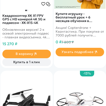
Купите игрушку -
Квадрокоптер XK X1 FPV
бесплатный урок + 6
GPS c HD камерой 4K 5G и
месяцев обучения в
подвесом - XK-X1S-4K
подарок!
Акция! Copterdrone +
Обновленная версия! 2-х
Квантастика. При покупке от
осевой электронный подвес
7000 рублей получите
- плавная видеосъемка. 4k
уникальное предложение от
камера. Складной форм-
0 ₽
7 800 ₽
нашего партнера
15 270 ₽
фактор. Дальность полета до
1200 метров. Сумка в
Узнать подробнее
комплекте.
В корзину
Купить в 1 клик
-13%