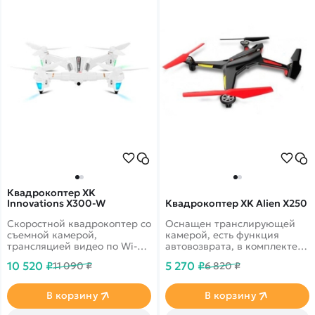
Квадрокоптер XK
Innovations X300-W
Квадрокоптер XK Alien X250
Скоростной квадрокоптер со
Оснащен транслирующей
съемной камерой,
камерой, есть функция
трансляцией видео по Wi-Fi
автовозврата, в комплекте
и дальностью действия 120
пульт управления с
10 520 ₽
5 270 ₽
11 090 ₽
6 820 ₽
м.
встроенным монитором
5.8G&nbsp;
В корзину
В корзину