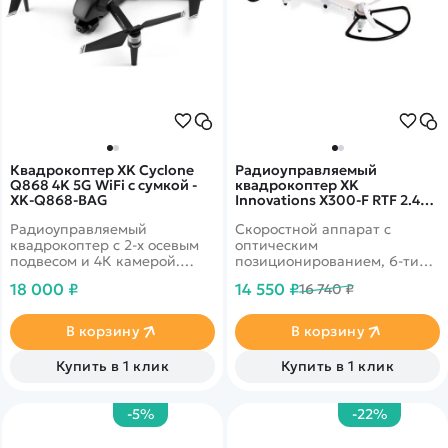
Квадрокоптер XK Cyclone
Радиоуправляемый
Q868 4K 5G WiFi с сумкой -
квадрокоптер XK
XK-Q868-BAG
Innovations X300-F RTF 2.4G -
X300-F
Радиоуправляемый
Скоростной аппарат с
квадрокоптер с 2-х осевым
оптическим
подвесом и 4К камерой.
позиционированием, 6-ти
Модель оснащена GPS
осевым гироскопом и
18 000 ₽
14 550 ₽
16 740 ₽
датчиком, что позволит Вам
барометром
возвращать дрон на точку
взлета. Дальность полета
В корзину
В корзину
может достигать 500 метров,
время полета - 30 минут.
Купить в 1 клик
Купить в 1 клик
-5%
-22%