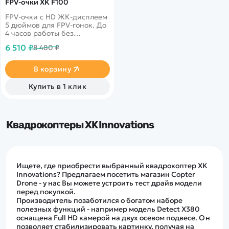
FPV-очки XK F100
FPV-очки c HD ЖК-дисплеем
5 дюймов для FPV-гонок. До
4 часов работы без
подзарядки. Легкий вес 459
6 510 ₽
8 480 ₽
г.
В корзину
Купить в 1 клик
Квадрокоптеры XK Innovations
Ищете, где приобрести выбранный квадрокоптер XK
Innovations? Предлагаем посетить магазин Copter
Drone - у нас Вы можете устроить тест драйв модели
перед покупкой.
Производитель позаботился о богатом наборе
полезных функций - например модель Detect X380
оснащена Full HD камерой на двух осевом подвесе. Он
позволяет стабилизировать картинку, получая на