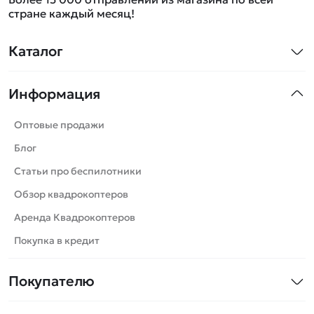
стране каждый месяц!
Каталог
Квадрокоптеры
Информация
Машинки
Танки
Оптовые продажи
Вертолеты
Блог
Катера
Статьи про беспилотники
Роботы
Обзор квадрокоптеров
Самолеты
Аренда Квадрокоптеров
Сборные модели
Покупка в кредит
Детские электромобили
Покупателю
Спецтехника
Контакты
Железные дороги