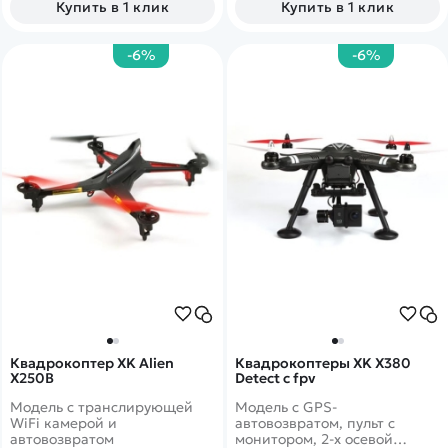
Купить в 1 клик
Купить в 1 клик
-6%
-6%
Квадрокоптер XK Alien
Квадрокоптеры XK X380
X250B
Detect с fpv
Модель с транслирующей
Модель с GPS-
WiFi камерой и
автовозвратом, пульт с
автовозвратом
монитором, 2-х осевой