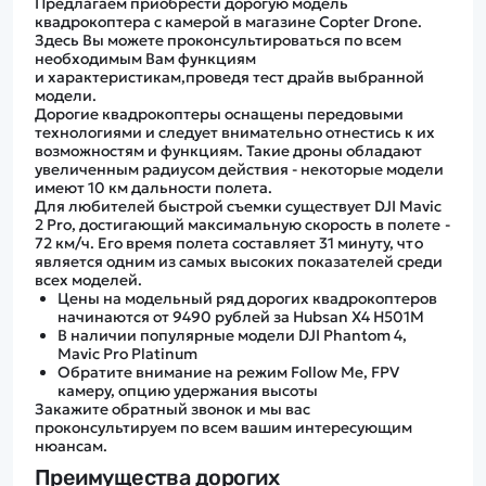
Предлагаем приобрести дорогую модель
квадрокоптера с камерой в магазине Copter Drone.
Здесь Вы можете проконсультироваться по всем
необходимым Вам функциям
и характеристикам,проведя тест драйв выбранной
модели.
Дорогие квадрокоптеры оснащены передовыми
технологиями и следует внимательно отнестись к их
возможностям и функциям. Такие дроны обладают
увеличенным радиусом действия - некоторые модели
имеют 10 км дальности полета.
Для любителей быстрой съемки существует DJI Mavic
2 Pro, достигающий максимальную скорость в полете -
72 км/ч. Его время полета составляет 31 минуту, что
является одним из самых высоких показателей среди
всех моделей.
Цены на модельный ряд дорогих квадрокоптеров
начинаются от 9490 рублей за Hubsan X4 H501M
В наличии популярные модели DJI Phantom 4,
Mavic Pro Platinum
Обратите внимание на режим Follow Me, FPV
камеру, опцию удержания высоты
Закажите обратный звонок и мы вас
проконсультируем по всем вашим интересующим
нюансам.
Преимущества дорогих