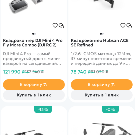
Квадрокоптер DJI Mini 4 Pro
Квадрокоптер Hubsan ACE
Fly More Combo (DJI RC 2)
SE Refined
DJI Mini 4 Pro — самый
1/2.6'' CMOS матрица 12Mpx,
продвинутый дрон с мини-
37 минут полетного времени
камерой на сегодняшний
и передача данных до 9 км!
день. Он объединяет в себе
4k запись видео 30fps и
121 990 ₽
78 740 ₽
137 540 ₽
91 020 ₽
мощные возможности
трансляция 1080p на
визуализации,
смартфон. Возможностью
всенаправленное
цифровой передачи
В корзину
В корзину
обнаружение препятствий,
изображений&nbsp;Syncreas
ActiveTrack 360° с новым
2.0.
Купить в 1 клик
Купить в 1 клик
режимом трассировки и
передачу видео в формате
FHD на 20 км, что дает еще
-13%
-0%
больше возможностей как
профессионалам, так и
новичкам.