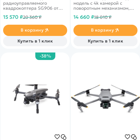
радиоуправляемого
модель с 4k камерой с
квадрокоптера SG906 от
поворотным механизмом,
фирмы ZLRC. Камера с
функции следуй за мной и
15 570 ₽
14 660 ₽
20 360 ₽
18 010 ₽
качеством 4К установленная
орбитальный полет.
на 3-х осевом подвесе.
Дальность 1200 м, время в
Дальность полёта - 1,2 км, а
полете 26 минут.
В корзину
В корзину
расстояние трансляции -
650 метров. Время полёта
Купить в 1 клик
Купить в 1 клик
достигает 26 минут.
Возможность установки
датчика облёта препятствий
-38%
(приобретается отдельно).