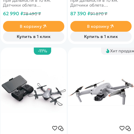
при дальности в 10 км.
при дальности в 10 км.
Датчики облета
Датчики облета
препятствий по 3-м
препятствий по 3-м
62 990 ₽
87 390 ₽
78 490 ₽
91 870 ₽
направлениям. 4k запись
направлениям. 4k запись
видео и трансляция 1080p
видео и трансляция 1080p
на смартфон. Комбо
на смартфон.
В корзину
В корзину
комплект с двумя
аккумуляторами и сумкой
Купить в 1 клик
Купить в 1 клик
для перевозки.&nbsp;
-11%
Хит прода