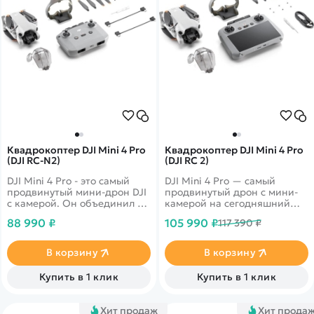
Квадрокоптер DJI Mini 4 Pro
Квадрокоптер DJI Mini 4 Pro
(DJI RC-N2)
(DJI RC 2)
DJI Mini 4 Pro - это самый
DJI Mini 4 Pro — самый
продвинутый мини-дрон DJI
продвинутый дрон с мини-
с камерой. Он объединил в
камерой на сегодняшний
себе мощную съемочную
день. Он объединяет в себе
88 990 ₽
105 990 ₽
117 390 ₽
систему, технологию
мощные возможности
обнаружения препятствий
визуализации,
по всем направлениям,
всенаправленное
В корзину
В корзину
функцию отслеживания
обнаружение препятствий,
ActiveTrack 360° с
ActiveTrack 360° с новым
Купить в 1 клик
Купить в 1 клик
обновленным режимом Trace
режимом трассировки и
Mode и возможность
передачу видео в формате
передачи видео на
FHD на 20 км, что дает еще
Хит продаж
Хит прода