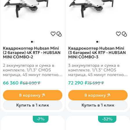
Квадрокоптер Hubsan Mini
Квадрокоптер Hubsan Mini
(2 батареи) 4K RTF - HUBSAN
(3 батареи) 4K RTF - HUBSAN
MINI COMBO-2
MINI COMBO-3
2 аккумулятора и сумка в
3 аккумулятора и сумка в
комплекте. 1/1.3'' CMOS
комплекте. 1/1.3'' CMOS
матрица, 45 минут полетного
матрица, 45 минут полетного
времени и передача данных
времени и передача данных
66 360 ₽
72 290 ₽
68 030 ₽
75 590 ₽
до 9км! 4k запись видео
до 9км! 4k запись видео
30fps и трансляция 1080p на
30fps и трансляция 1080p на
смартфон
смартфон
В корзину
В корзину
Купить в 1 клик
Купить в 1 клик
-7%
-32%