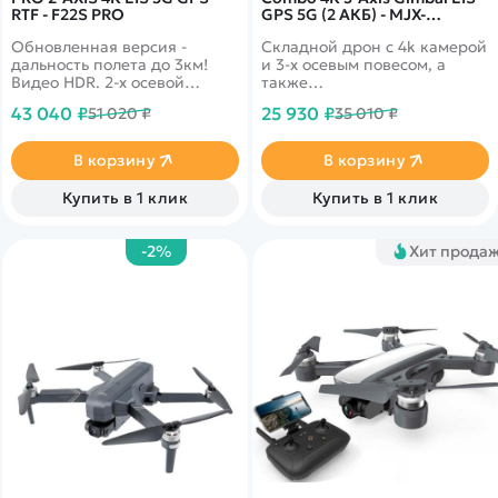
RTF - F22S PRO
GPS 5G (2 АКБ) - MJX-
B18PRO-COMBO
Обновленная версия -
Складной дрон с 4k камерой
дальность полета до 3км!
и 3-х осевым повесом, а
Видео HDR. 2-х осевой
также
подвес, 5G Wi-Fi с надежным
дополнительной&nbsp;электр
43 040 ₽
25 930 ₽
51 020 ₽
35 010 ₽
сигналом, Ultra HD камера
стабилизацией EIS. Время
4k, GPS автовозврат, время
полета до 25 минут.
полета более 27 минут, а
Дальность более 3км.
В корзину
В корзину
также управление жестами.
Скорость полета до 40 км/ч!
Купить в 1 клик
Купить в 1 клик
-2%
Хит прода