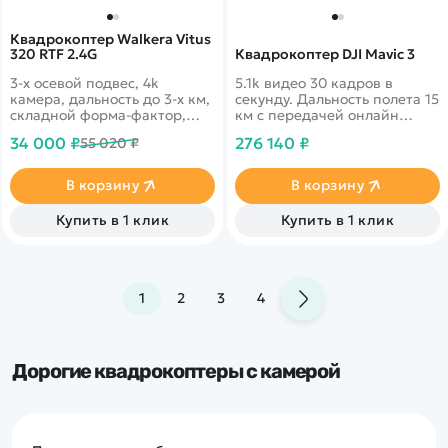
Квадрокоптер Walkera Vitus
320 RTF 2.4G
Квадрокоптер DJI Mavic 3
3-х осевой подвес, 4k
5.1k видео 30 кадров в
камера, дальность до 3-х км,
секунду. Дальность полета 15
складной форма-фактор,
км с передачей онлайн
удобное приложение и
видео 1080p. 46 минут в
34 000 ₽
276 140 ₽
55 020 ₽
многое другое
полете. Датчики облета
препятствий по всем
направлениям
В корзину
В корзину
Купить в 1 клик
Купить в 1 клик
1
2
3
4
Дорогие квадрокоптеры с камерой