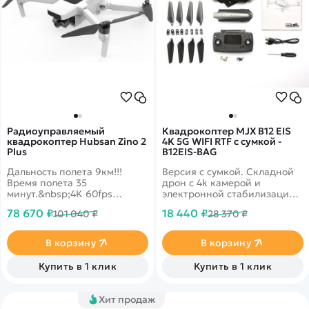
Радиоуправляемый
Квадрокоптер MJX B12 EIS
квадрокоптер Hubsan Zino 2
4K 5G WIFI RTF с сумкой -
Plus
B12EIS-BAG
Дальность полета 9км!!!
Версия с сумкой. Складной
Время полета 35
дрон с 4k камерой и
минут.&nbsp;4K 60fps
электронной стабилизацией
камера на съемном 3-х
видео. Время полета до 23
78 670 ₽
18 440 ₽
101 040 ₽
28 370 ₽
осевом подвесе, складной
минут. Дальность более 700
форм-фактор,
метров. Скорость полета до
видеопроцессор&nbsp;Ambarella&nbsp;H22
40 км/ч!
В корзину
В корзину
Купить в 1 клик
Купить в 1 клик
Хит продаж