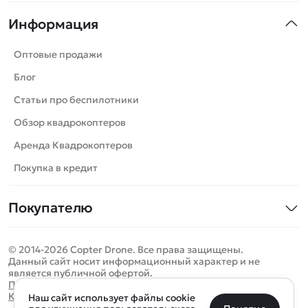
Квадрокоптеры
Информация
Машинки
Танки
Оптовые продажи
Вертолеты
Блог
Катера
Статьи про беспилотники
Роботы
Обзор квадрокоптеров
Самолеты
Аренда Квадрокоптеров
Сборные модели
Покупка в кредит
Детские электромобили
Покупателю
Спецтехника
Контакты
Железные дороги
© 2014-2026 Copter Drone. Все права защищены.
Оплата и доставка
Игрушки
Данный сайт носит информационный характер и не
является публичной офертой.
Помощь
Запчасти для моделей
Определить местоположение
Политика конфиденциальности
Карта сайта
Наш сайт использует файлы cookie
Отследить заказ
Бренды
Санкт-Петербург
Москва
Майкоп
Уфа