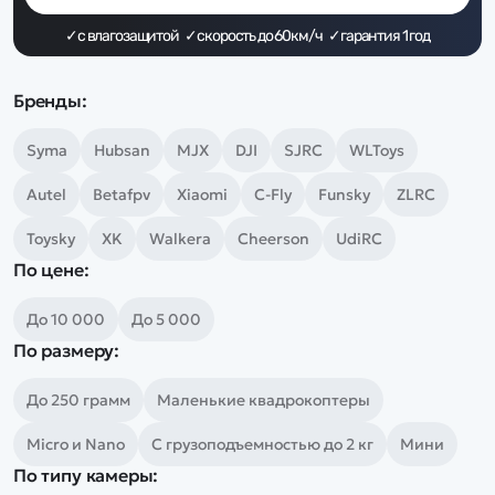
Дополнительный способ связи
WhatsApp/Мобильный
✓с влагозащитой ✓скорость до 60км/ч ✓гарантия 1 год
Есть вопрос? Можем связаться с вами
Бренды:
Syma
Hubsan
MJX
DJI
SJRC
WLToys
Заказать звонок
Autel
Betafpv
Xiaomi
C-Fly
Funsky
ZLRC
Наши соцсети:
Toysky
XK
Walkera
Cheerson
UdiRC
По цене:
До 10 000
До 5 000
По размеру:
Каталог
До 250 грамм
Маленькие квадрокоптеры
Квадрокоптеры
Информация
Машинки
Micro и Nano
С грузоподъемностью до 2 кг
Мини
Танки
По типу камеры:
Оптовые продажи