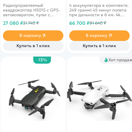
SE COMBO-4
Радиоуправляемый
4 аккумулятора в комплекте.
квадрокоптер H501S с GPS-
249 грамм! 45 минут полета
автовозвратом, пульт с
при дальности в 6 км. 4k
монитором, функция 'следуй
запись видео 30fps и
27 080 ₽
66 700 ₽
31 740 ₽
91 640 ₽
за мной'
трансляция 1080p на
смартфон.
В корзину
В корзину
Купить в 1 клик
Купить в 1 клик
-13%
Хит прода