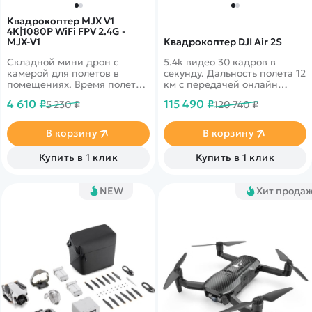
Квадрокоптер MJX V1
4K|1080P WiFi FPV 2.4G -
MJX-V1
Квадрокоптер DJI Air 2S
Складной мини дрон с
5.4k видео 30 кадров в
камерой для полетов в
секунду. Дальность полета 12
помещениях. Время полета
км с передачей онлайн
до 15 минут. Дальность более
видео 1080p. Датчики
4 610 ₽
115 490 ₽
5 230 ₽
120 740 ₽
50м. Трансляция видео
облета препятствий по всем
прямо на ваш смартфон
направлениям
В корзину
В корзину
Купить в 1 клик
Купить в 1 клик
NEW
Хит прода