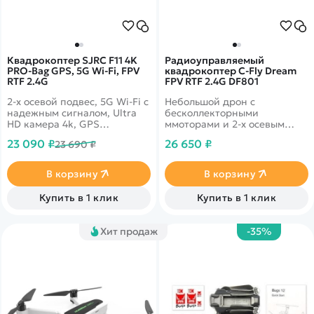
Квадрокоптер SJRC F11 4K
Радиоуправляемый
PRO-Bag GPS, 5G Wi-Fi, FPV
квадрокоптер C-Fly Dream
RTF 2.4G
FPV RTF 2.4G DF801
2-х осевой подвес, 5G Wi-Fi с
Небольшой дрон с
надежным сигналом, Ultra
бесколлекторными
HD камера 4k, GPS
ммоторами и 2-х осевым
автовозврат, время полета
стабилизационным
23 090 ₽
26 650 ₽
23 690 ₽
более 27 минут, а также
подвесом камеры. Вес 248
управление жестами. Сумка
грамм! Видео 1920 * 1080 с
в комплекте
трасляцией в режиме
В корзину
В корзину
реального времени.
Функции следуй за мной и
Купить в 1 клик
Купить в 1 клик
облет по точкам. Дальность
1200 метров
Хит продаж
-35%