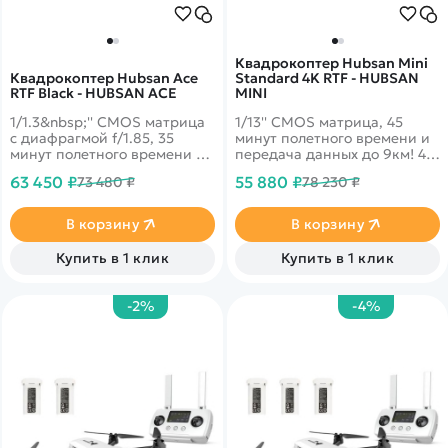
Квадрокоптер Hubsan Mini
Квадрокоптер Hubsan Ace
Standard 4K RTF - HUBSAN
RTF Black - HUBSAN ACE
MINI
1/1.3&nbsp;'' CMOS матрица
1/13'' CMOS матрица, 45
с диафрагмой f/1.85, 35
минут полетного времени и
минут полетного времени и
передача данных до 9км! 4k
передача данных до 10 км!
запись видео 30fps и
63 450 ₽
55 880 ₽
73 480 ₽
78 230 ₽
4k запись видео 30fps и
трансляция 1080p на
трансляция 1080p на
смартфон
смартфон. Битрейт видео -
В корзину
В корзину
100Mbps - 200Mbps
Купить в 1 клик
Купить в 1 клик
-2%
-4%