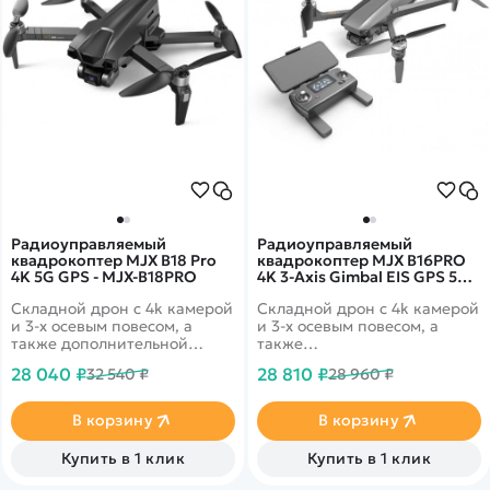
Радиоуправляемый
Радиоуправляемый
квадрокоптер MJX B18 Pro
квадрокоптер MJX B16PRO
4K 5G GPS - MJX-B18PRO
4K 3-Axis Gimbal EIS GPS 5G -
MJX-B16PRO
Складной дрон с 4k камерой
Складной дрон с 4k камерой
и 3-х осевым повесом, а
и 3-х осевым повесом, а
также дополнительной
также
электронной стабилизацией
дополнительной&nbsp;электр
28 040 ₽
28 810 ₽
32 540 ₽
28 960 ₽
EIS. Время полета до 25
стабилизацией EIS. Время
минут. Дальность более 3км.
полета до 28 минут.
Скорость полета до 40 км/ч!
Дальность более 600
В корзину
В корзину
метров. Скорость полета до
40 км/ч!
Купить в 1 клик
Купить в 1 клик