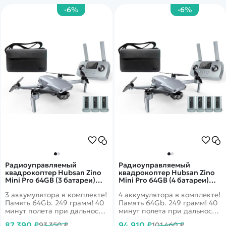
-6%
-6%
Радиоуправляемый
Радиоуправляемый
квадрокоптер Hubsan Zino
квадрокоптер Hubsan Zino
Mini Pro 64GB (3 батареи)
Mini Pro 64GB (4 батареи)
RTF - Zino Mini Pro 64
RTF - Zino Mini Pro 64
3 аккумулятора в комплекте!
4 аккумулятора в комплекте!
COMBO-3
COMBO-4
Память 64Gb. 249 грамм! 40
Память 64Gb. 249 грамм! 40
минут полета при дальности
минут полета при дальности
в 10 км. Датчики облета
в 10 км. Датчики облета
87 390 ₽
94 910 ₽
93 350 ₽
101 460 ₽