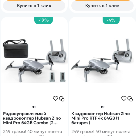
Follow me, управление
Купить в 1 клик
Купить в 1 клик
жестами, безопасный взлет
и посадка, автовозврат в
точку старта. Поставляется в
-19%
-4%
комплекте с сумкой.
Радиоуправляемый
Квадрокоптер Hubsan Zino
квадрокоптер Hubsan Zino
Mini Pro RTF 4k 64GB (1
Mini Pro 64GB Combo (2
батарея)
батареи) RTF
249 грамм! 40 минут полета
249 грамм! 40 минут полета