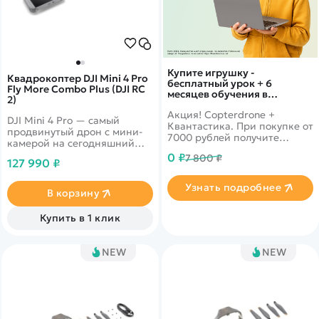
Купите игрушку -
Квадрокоптер DJI Mini 4 Pro
бесплатный урок + 6
Fly More Combo Plus (DJI RC
месяцев обучения в
2)
подарок!
Акция! Copterdrone +
DJI Mini 4 Pro — самый
Квантастика. При покупке от
продвинутый дрон с мини-
7000 рублей получите
камерой на сегодняшний
уникальное предложение от
день. Он объединяет в себе
0 ₽
7 800 ₽
нашего партнера
127 990 ₽
мощные возможности
визуализации,
Узнать подробнее
всенаправленное
В корзину
обнаружение препятствий,
ActiveTrack 360° с новым
Купить в 1 клик
режимом трассировки и
передачу видео в формате
FHD на 20 км, что дает еще
NEW
NEW
больше возможностей как
профессионалам, так и
новичкам.