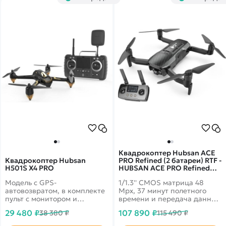
максимальное расстояние в
больше возможностей как
20 км. Mini 4 Pro еще больше
профессионалам, так и
расширил творческие
новичкам.
горизонты как для
профессионалов, так и для
начинающих пилотов.
Квадрокоптер Hubsan ACE
Квадрокоптер Hubsan
PRO Refined (2 батареи) RTF -
H501S X4 PRO
HUBSAN ACE PRO Refined
COMBO-2
Модель с GPS-
1/1.3'' CMOS матрица 48
автовозвратом, в комплекте
Mpx, 37 минут полетного
пульт с монитором и
времени и передача данных
дальностью 1.8 км
до 15 км! 4k запись видео
29 480 ₽
107 890 ₽
38 380 ₽
115 490 ₽
HDR 30fps и трансляция
1080p на смартфон.