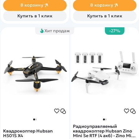
Возможностью цифровой
В корзину
В корзину
передачи изображений
Syncreas 4.0.
Купить в 1 клик
Купить в 1 клик
Хит продаж
-27%
Радиоуправляемый
Квадрокоптер Hubsan
квадрокоптер Hubsan Zino
H501S X4
Mini Se RTF (4 акб) - Zino Mini