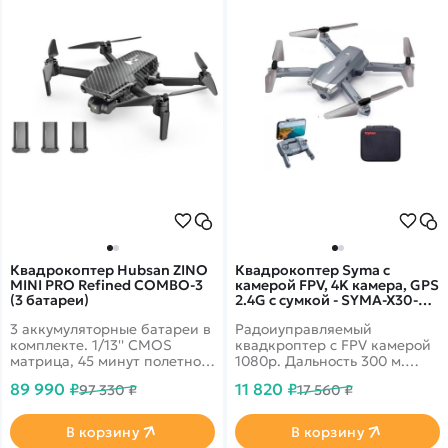
Квадрокоптер Hubsan ZINO
Квадрокоптер Syma с
MINI PRO Refined COMBO-3
камерой FPV, 4K камера, GPS
(3 батареи)
2.4G с сумкой - SYMA-X30-
BAG
3 аккумуляторные батареи в
Радоиуправляемый
комплекте. 1/13'' CMOS
квадкроптер с FPV камерой
матрица, 45 минут полетного
1080p. Дальность 300 м.
времени и передача данных
Рекордное время полета - 27
89 990 ₽
11 820 ₽
97 330 ₽
17 560 ₽
до 13км! 4k запись видео
минут! GPS
30fps и трансляция 1080p на
позиционирование,
смартфон
барометр, 6-осевой
В корзину
В корзину
гироскоп. Headless Mode,