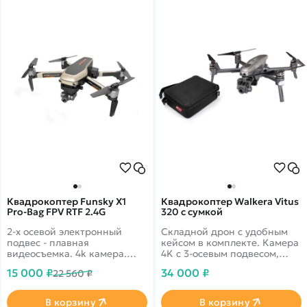
Квадрокоптер Funsky X1
Квадрокоптер Walkera Vitus
Pro-Bag FPV RTF 2.4G
320 с сумкой
2-х осевой электронный
Складной дрон с удобным
подвес - плавная
кейсом в комплекте. Камера
видеосъемка. 4k камера.
4K с 3-осевым подвесом,
Складной форм-фактор.
фото 12 Мп. GPS/ГЛОНАСС.
15 000 ₽
34 000 ₽
22 560 ₽
Дальность полета до 1200
Полет 25 минут на дальность
метров. Сумка в комплекте.
до 1,5 км. Поддержка
технологии дополнительной
В корзину
В корзину