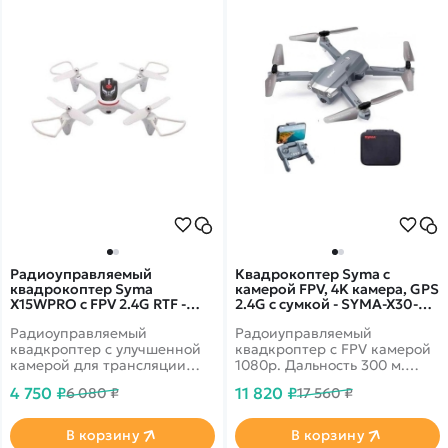
Радиоуправляемый
Квадрокоптер Syma с
квадрокоптер Syma
камерой FPV, 4K камера, GPS
X15WPRO с FPV 2.4G RTF -
2.4G с сумкой - SYMA-X30-
SYMA-X15W-W
BAG
Радиоуправляемый
Радоиуправляемый
квадкроптер с улучшенной
квадкроптер с FPV камерой
камерой для трансляции
1080p. Дальность 300 м.
качеством 720P. Время
Рекордное время полета - 27
4 750 ₽
11 820 ₽
6 080 ₽
17 560 ₽
полета может достигать 10
минут! GPS
минут. Благодаря приёмнику
позиционирование,
дальность управления 80
барометр, 6-осевой
В корзину
В корзину
метров, а расстояние на
гироскоп. Headless Mode,