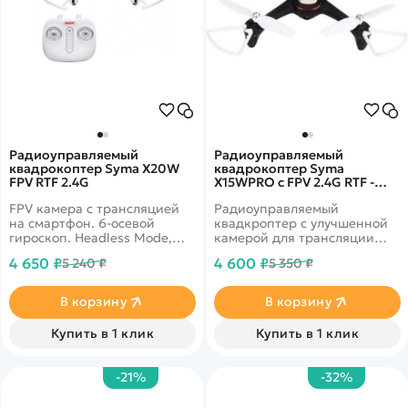
Радиоуправляемый
Радиоуправляемый
квадрокоптер Syma X20W
квадрокоптер Syma
FPV RTF 2.4G
X15WPRO с FPV 2.4G RTF -
SYMA-X15W-B
FPV камера с трансляцией
Радиоуправляемый
на смартфон. 6-осевой
квадкроптер с улучшенной
гироскоп. Headless Mode,
камерой для трансляции
безопасный взлет и посадка.
качеством 720P. Время
4 650 ₽
4 600 ₽
5 240 ₽
5 350 ₽
полета может достигать 10
минут. Благодаря приёмнику
дальность управления 80
В корзину
В корзину
метров, а расстояние на
которое может
Купить в 1 клик
Купить в 1 клик
транслировать камера - 30
метров.
-21%
-32%