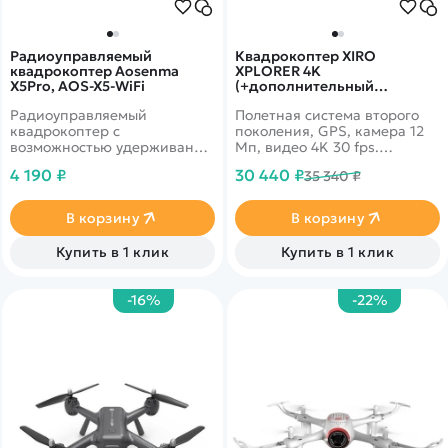
Радиоуправляемый
Квадрокоптер XIRO
квадрокоптер Aosenma
XPLORER 4K
X5Pro, AOS-X5-WiFi
(+дополнительный
аккумулятор)
Радиоуправляемый
Полетная система второго
квадрокоптер с
поколения, GPS, камера 12
возможностью удерживания
Мп, видео 4K 30 fps.
высоты. Камера с качеством
Дальность до 1200 м. Время
4 190 ₽
30 440 ₽
35 340 ₽
720P, которая обладает
полета 20 минут.
прямой трансляцией на
Дополнительный
телефон. Время полета 7-10
аккумулятор в комплекте.
В корзину
В корзину
минут. Дальность полёта 70
метров, а трансляции 35-40
Купить в 1 клик
Купить в 1 клик
метров.
-16%
-22%