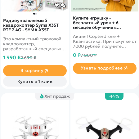
Купите игрушку -
Радиоуправляемый
бесплатный урок + 6
квадрокоптер Syma X35T
месяцев обучения в
RTF 2.4G - SYMA-X35T
подарок!
Акция! Copterdrone +
Это компактный трюковой
Квантастика. При покупке от
квадрокоптер,
7000 рублей получите
разработанный специально
уникальное предложение от
для начинающих пилотов и
0 ₽
7 800 ₽
нашего партнера
1 990 ₽
2 690 ₽
любителей эффектных
воздушных манёвров. Его
Узнать подробнее
ключевые преимущества —
В корзину
простота управления,
прочная конструкция и
Купить в 1 клик
разнообразные световые
эффекты. Модель продаётся
в комплектации RTF (Ready
Хит продаж
-14%
To Fly, «готов к полёту»), что
означает наличие в коробке
всего необходимого для
запуска. Дрон идеально
подходит для полётов в
помещении, а также на
улице в безветренную
погоду.