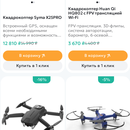
Квадрокоптер Huan Qi
HQ802 с FPV трансляцией
Квадрокоптер Syma X25PRO
Wi-Fi
Встроенный GPS, оснащен
FPV-трансляция. 3D-флипы,
всеми необходимыми
система авторотации,
функциями и возможностью
барометр, 6-осевой
выполнения флипов и фигур
гироскоп. Headless Mode,
12 810 ₽
3 670 ₽
14 990 ₽
4 400 ₽
высшего пилотажа.
возврат домой. Дальность
50-70 м. Время полета 9
минут.
В корзину
В корзину
Купить в 1 клик
Купить в 1 клик
-16%
-5%