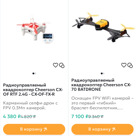
Радиоуправляемый
квадрокоптер Cheerson CX-
Радиоуправляемый
70 BATDRONE
квадрокоптер Cheerson CX-
OF RTF 2.4G - CX-OF-TX-R
Оснащен FPV WiFi камерой –
Карманный селфи-дрон с
это первый «гибкий»
FPV 0.3Мп камерой.
браслет-беспилотник,
который можно переносить
4 380 ₽
7 100 ₽
4 820 ₽
9 340 ₽
вместе с пультом на
запястьях рук.
В корзину
В корзину