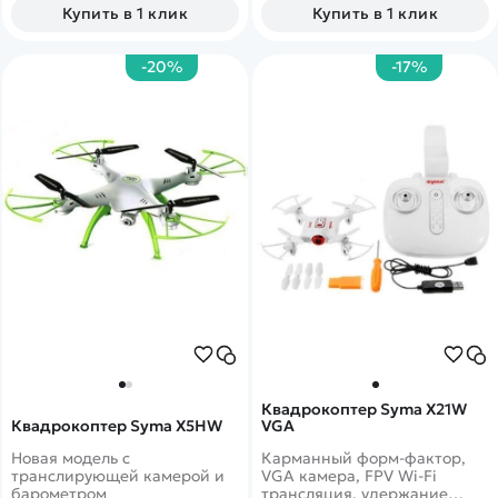
Купить в 1 клик
Купить в 1 клик
-20%
-17%
Квадрокоптер Syma X21W
Квадрокоптер Syma X5HW
VGA
Новая модель с
Карманный форм-фактор,
транслирующей камерой и
VGA камера, FPV Wi-Fi
барометром
трансляция, удержание