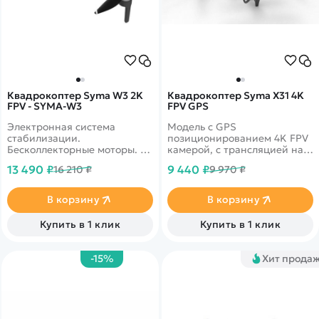
Квадрокоптер Syma W3 2K
Квадрокоптер Syma X31 4K
FPV - SYMA-W3
FPV GPS
Электронная система
Модель с GPS
стабилизации.
позиционированием 4K FPV
Бесколлекторные моторы. 2К
камерой, с трансляцией на
камера имеет угол наклона
экран смартфона.
13 490 ₽
9 440 ₽
16 210 ₽
9 970 ₽
90 градусов.1-осевой подвес.
Автовозврат и удержание
Время работы на одном
высоты.
аккумуляторе может
В корзину
В корзину
достигать 27 минут.
Купить в 1 клик
Купить в 1 клик
-15%
Хит прода