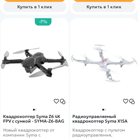
которое может
Follow me, управление
Купить в 1 клик
Купить в 1 клик
транслировать камера - 30
жестами, безопасный взлет
метров. Цвет белый.
и посадка, автовозврат в
точку старта. Поставляется в
-7%
комплекте с сумкой.
Квадрокоптер Syma Z6 4K
Радиоуправляемый
FPV с сумкой - SYMA-Z6-BAG
квадрокоптер Syma X15A
Новый квадрокоптер от
Квадрокоптер с пультом
компании Syma с
радиоуправления,