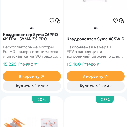
Квадрокоптер Syma Z6PRO
4K FPV - SYMA-Z6-PRO
Квадрокоптер Syma X8SW-D
Бесколлекторные моторы.
Наклоняемая камера HD,
FullHD камера поднимается
FPV-трансляция и
и опускается на 90 градусов.
встроенный барометр для
Время работы на одном
удержания высоты.
15 220 ₽
10 160 ₽
16 790 ₽
11 120 ₽
аккумуляторе может
достигать 27 минут.
В корзину
В корзину
Купить в 1 клик
Купить в 1 клик
-20%
-25%