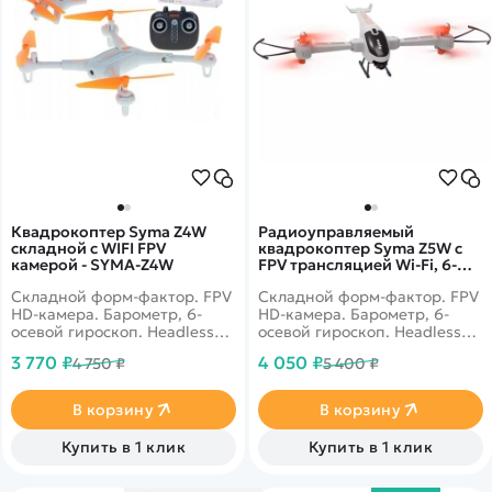
Квадрокоптер Syma Z4W
Радиоуправляемый
складной с WIFI FPV
квадрокоптер Syma Z5W с
камерой - SYMA-Z4W
FPV трансляцией Wi-Fi, 6-
AXIS 2.4G RTF - Z5W
Складной форм-фактор. FPV
Складной форм-фактор. FPV
HD-камера. Барометр, 6-
HD-камера. Барометр, 6-
осевой гироскоп. Headless
осевой гироскоп. Headless
Mode, Gravity Mode, полет
Mode, флипы 360°.
3 770 ₽
4 050 ₽
4 750 ₽
5 400 ₽
по траектории, флипы 360°.
Дальность 30 метров. Время
Дальность 120 м. Время
полета 12 минут.
полета 9 минут.
В корзину
В корзину
Купить в 1 клик
Купить в 1 клик