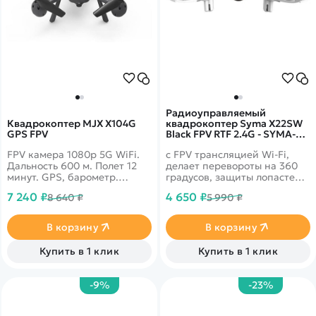
Радиоуправляемый
Квадрокоптер MJX X104G
квадрокоптер Syma X22SW
GPS FPV
Black FPV RTF 2.4G - SYMA-
X22SW-BLACK
FPV камера 1080p 5G WiFi.
с FPV трансляцией Wi-Fi,
Дальность 600 м. Полет 12
делает перевороты на 360
минут. GPS, барометр.
градусов, защиты лопастей в
Headless Mode, Follow me,
комплекте
7 240 ₽
4 650 ₽
8 640 ₽
5 990 ₽
полет по траектории,
безопасный взлет и посадка,
автовозврат.
В корзину
В корзину
Купить в 1 клик
Купить в 1 клик
-9%
-23%