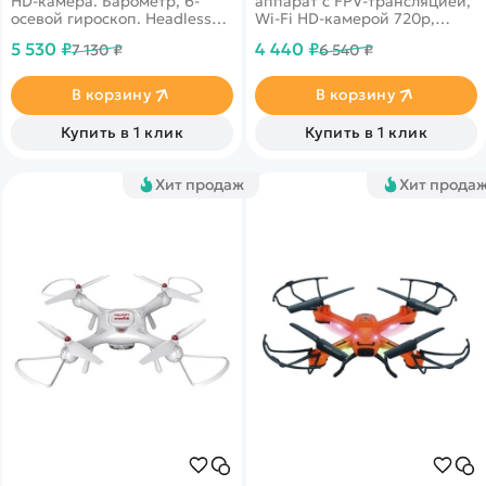
HD-камера. Барометр, 6-
аппарат с FPV-трансляцией,
осевой гироскоп. Headless
Wi-Fi HD-камерой 720p,
Mode, Gravity Mode, полет
оптической стабилизацией.
5 530 ₽
4 440 ₽
7 130 ₽
6 540 ₽
по траектории, флипы 360°.
Дальность 80 м. Время
Дальность 120 м. Время
полета 7-15 минут.
полета 9 минут.
В корзину
В корзину
Купить в 1 клик
Купить в 1 клик
Хит продаж
Хит прода