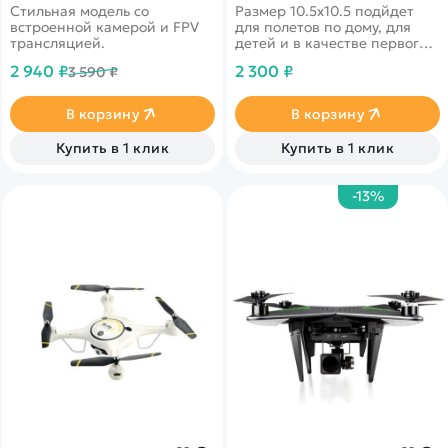
Стильная модель со
Размер 10.5х10.5 подйдет
встроенной камерой и FPV
для полетов по дому, для
трансляцией.
детей и в качестве первого
дрона.&nbsp;Аккумулятор Li-
2 940 ₽
2 300 ₽
3 590 ₽
Po 3.7V 180mAh
В корзину
В корзину
Купить в 1 клик
Купить в 1 клик
-13%