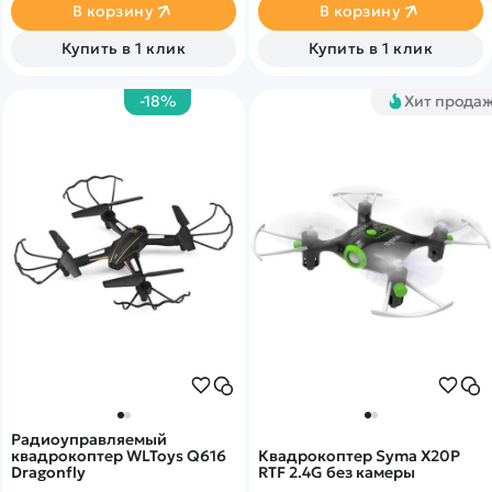
Прямая трансляция на
В корзину
В корзину
телефон и запись на карту
памяти.
Купить в 1 клик
Купить в 1 клик
-18%
Хит прода
Радиоуправляемый
квадрокоптер WLToys Q616
Квадрокоптер Syma X20P
Dragonfly
RTF 2.4G без камеры