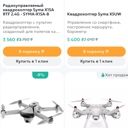
Радиоуправляемый
квадрокоптер Syma X15A
RTF 2.4G - SYMA-X15A-B
Квадрокоптер Syma X5UW
Квадрокоптер с пультом
Управление со смартфона,
радиоуправления,
построение маршрута,
созданный для полетов как
барометр
дома, так и на улице. Дрон
3 560 ₽
5 400 ₽
3 750 ₽
7 010 ₽
обладает 6-ти осевым
гироскопом и барометром.
Время управления 6-7
В корзину
В корзину
минут, а дальность достигает
25 метров. Цвет черный.
Купить в 1 клик
Купить в 1 клик
-9%
Хит прода