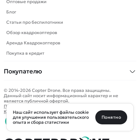
Танки
Оптовые продажи
Вертолеты
Блог
Катера
Статьи про беспилотники
Роботы
Обзор квадрокоптеров
Самолеты
Аренда Квадрокоптеров
Сборные модели
Покупка в кредит
Детские электромобили
Покупателю
Спецтехника
Контакты
Железные дороги
© 2014-2026 Copter Drone. Все права защищены.
Оплата и доставка
Игрушки
Данный сайт носит информационный характер и не
является публичной офертой.
Помощь
Запчасти для моделей
Определить местоположение
Политика конфиденциальности
Карта сайта
Наш сайт использует файлы cookie
Отследить заказ
Бренды
Санкт-Петербург
Москва
Майкоп
Уфа
Понятно
для улучшения пользовательского
опыта и сбора статистики
Оплата на сайте
Улан-Удэ
Пермь
Псков
Ростов-на-Дону
0 товаров
Очистить