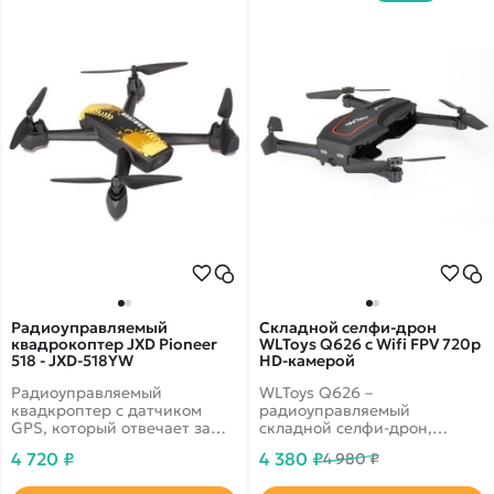
Радиоуправляемый
Складной селфи-дрон
квадрокоптер JXD Pioneer
WLToys Q626 с Wifi FPV 720p
518 - JXD-518YW
HD-камерой
Радиоуправляемый
WLToys Q626 –
квадкроптер с датчиком
радиоуправляемый
GPS, который отвечает за
складной селфи-дрон,
фукнцию автовозврата на
оборудованный Wifi FPV
4 720 ₽
4 380 ₽
4 980 ₽
место взлёта. Обладает
720p HD-камерой.
камерой с качеством 720P.