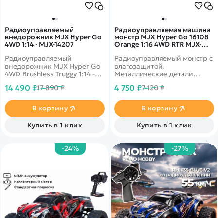
Радиоуправляемый
Радиоуправляемая машина
внедорожник MJX Hyper Go
монстр MJX Hyper Go 16108
4WD 1:14 - MJX-14207
Orange 1:16 4WD RTR MJX-
16108-ORANGE
Радиоуправляемый
Радиоуправляемый монстр с
внедорожник MJX Hyper Go
влагозащитой.
4WD Brushless Truggy 1:14 -
Металлические детали
MJX-14207 - это новая
шасси и подвески.
14 490 ₽
4 750 ₽
17 890 ₽
7 120 ₽
модель с бесколлекторным
Усиленный полный привод
двигателем от популярного
4WD. Скорость до 38 км/ч
производителя MJX R/C.
В корзину
В корзину
Автомобиль выполнен в
масштабе 1/14 и отличается
Купить в 1 клик
Купить в 1 клик
от конкурентов наличием
интеллектуальной
аккумуляторной батареи,
-24%
-27%
системой охлаждения
двигателя,
влагозащищенный бокс для
приемника, а также
оптимальным соотношением
цены и качества деталей.