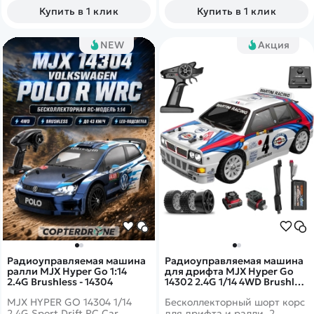
влагозащищенный бокс для
Купить в 1 клик
Купить в 1 клик
приемника.
NEW
Акция
Радиоуправляемая машина
Радиоуправляемая машина
ралли MJX Hyper Go 1:14
для дрифта MJX Hyper Go
2.4G Brushless - 14304
14302 2.4G 1/14 4WD Brushles
Drift Car
MJX HYPER GO 14304 1/14
Бесколлекторный шорт корс
2.4G Sport Drift RC Car
для дрифта и ралли. 2