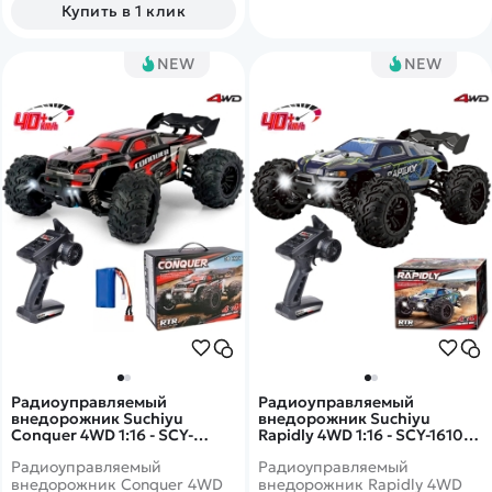
активировать спрей-пар, а
Купить в 1 клик
фары светятся во время
движения. Цвет кузова -
серый с синим.
NEW
NEW
Радиоуправляемый
Радиоуправляемый
внедорожник Suchiyu
внедорожник Suchiyu
Conquer 4WD 1:16 - SCY-
Rapidly 4WD 1:16 - SCY-16101-
16102-RED
BLUE
Радиоуправляемый
Радиоуправляемый
внедорожник Conquer 4WD
внедорожник Rapidly 4WD