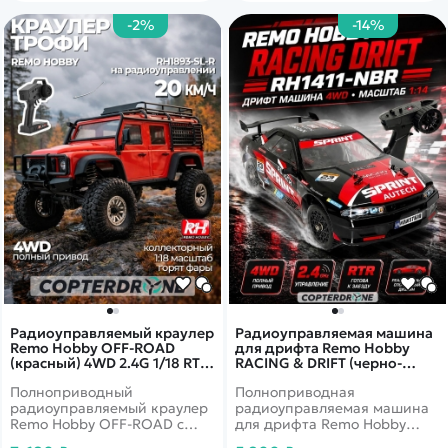
пересечённой местности: он
легко справляется с
-2%
-14%
неровностями, грунтом,
песком и мелкими
препятствиями. Мощные
внедорожные колёса с
глубоким протектором
обеспечивают хорошее
сцепление с поверхностью, а
стабильное
радиоуправление позволяет
точно контролировать
движение.
Радиоуправляемый краулер
Радиоуправляемая машина
Remo Hobby OFF-ROAD
для дрифта Remo Hobby
(красный) 4WD 2.4G 1/18 RTR
RACING & DRIFT (черно-
- RH1893-SL-R
красная) 4WD 2.4G 1/14 RTR -
Полноприводный
Полноприводная
RH1411-NBR
радиоуправляемый краулер
радиоуправляемая машина
Remo Hobby OFF-ROAD c
для дрифта Remo Hobby
коллекторым мотором в
RACING & DRIFT c