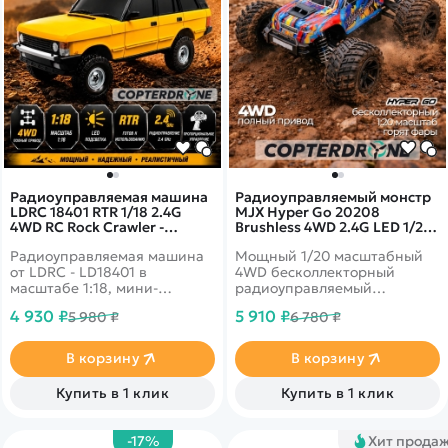
Радиоуправляемая машина
Радиоуправляемый монстр
LDRC 18401 RTR 1/18 2.4G
MJX Hyper Go 20208
4WD RC Rock Crawler -
Brushless 4WD 2.4G LED 1/20
LD18401Y
RTR
Радиоуправляемая машина
Мощный 1/20 масштабный
от LDRC - LD18401 в
4WD бесколлекторный
масштабе 1:18, мини-
радиоуправляемый
внедорожники с
автомобиль MJX Hyper Go
4 930 ₽
5 910 ₽
5 980 ₽
6 780 ₽
беспроводным управлением,
20208. Съемная
модель имеет полный
конструкция корпуса.
привод 4x4
Модульный аккумулятор.
В корзину
В корзину
Дистанционно управляемая
светодиодная система
Купить в 1 клик
Купить в 1 клик
освещения.
-17%
Хит прода