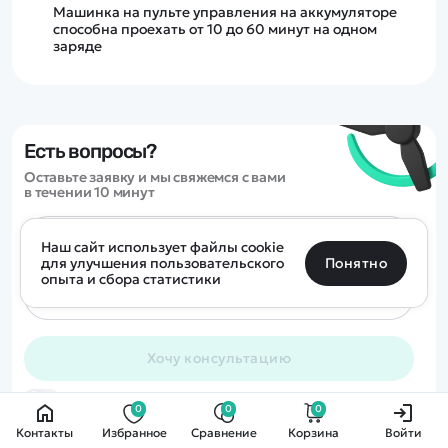
Машинка на пульте управления на аккумуляторе
способна проехать от 10 до 60 минут на одном
заряде
Есть вопросы?
Оставьте заявку и мы свяжемся с вами
в течении 10 минут
Определить местоположение
Наш сайт использует файлы cookie
Санкт-Петербург
Москва
Майкоп
Уфа
Понятно
для улучшения пользовательского
опыта и сбора статистики
Улан-Удэ
Пермь
Псков
Ростов-на-Дону
0 товаров
Очистить
Все подборки
В корзину
0 ₽
Хочу консультацию
Ещё более 300 населённых пунктов
Воспользуйтесь поиском, чтобы найти нужный
Cогласие на обработку персональных данных
0
0
0
Контакты
Избранное
Сравнение
Корзина
Войти