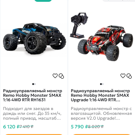
Радиоуправляемый монстр
Радиоуправляемый монстр
Remo Hobby Monster SMAX
Remo Hobby Monster SMAX
1:16 4WD RTR RH1631
Upgrade 1:16 4WD RTR
RH1631UPG V2.0 RED
Подходит для заездов в
Радиоуправляемый монстр с
дождь или снег. До 35 км/ч,
влагозащитой. Обновленная
полный привод, масштаб
версия V2.0 Upgrade!
1:16
Подходит для заездов в
6 120 ₽
5 790 ₽
7 410 ₽
8 020 ₽
дождь или снег. До 35 км/ч,
полный привод, масштаб