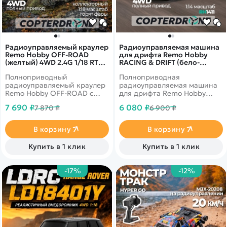
Радиоуправляемый краулер
Радиоуправляемая машина
Remo Hobby OFF-ROAD
для дрифта Remo Hobby
(желтый) 4WD 2.4G 1/18 RTR -
RACING & DRIFT (бело-
RH1893-SL-Y
черная) 4WD 2.4G 1/14 RTR -
Полноприводный
Полноприводная
RH1411-TWB
радиоуправляемый краулер
радиоуправляемая машина
Remo Hobby OFF-ROAD c
для дрифта Remo Hobby
коллекторым мотором в
RACING & DRIFT c
7 690 ₽
6 080 ₽
7 870 ₽
6 900 ₽
масштабе 1/18.
коллекторым мотором в
масштабе 1/14.
В корзину
В корзину
Купить в 1 клик
Купить в 1 клик
-17%
-12%