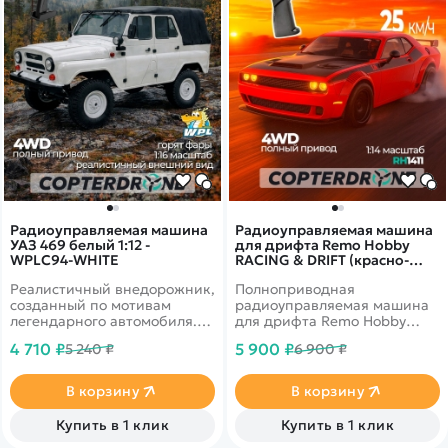
обеспечивают хорошее
сцепление с поверхностью, а
стабильное
радиоуправление позволяет
точно контролировать
движение.
Радиоуправляемая машина
Радиоуправляемая машина
УАЗ 469 белый 1:12 -
для дрифта Remo Hobby
WPLC94-WHITE
RACING & DRIFT (красно-
черная) 4WD 2.4G 1/14 RTR -
Реалистичный внедорожник,
Полноприводная
RH1411-DRB
созданный по мотивам
радиоуправляемая машина
легендарного автомобиля.
для дрифта Remo Hobby
Классический зелёный цвет,
RACING & DRIFT c
4 710 ₽
5 900 ₽
5 240 ₽
6 900 ₽
узнаваемый кузов и
коллекторым мотором в
проработанные детали
масштабе 1/14.
делают модель максимально
В корзину
В корзину
похожей на настоящий УАЗ.
Автомобиль уверенно
Купить в 1 клик
Купить в 1 клик
чувствует себя на