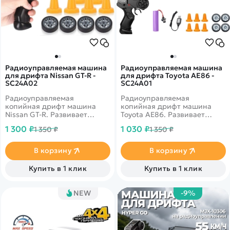
Радиоуправляемая машина
Радиоуправляемая машина
для дрифта Nissan GT-R -
для дрифта Toyota AE86 -
SC24A02
SC24A01
Радиоуправляемая
Радиоуправляемая
копийная дрифт машина
копийная дрифт машина
Nissan GT-R. Развивает
Toyota AE86. Развивает
скорость до 15 км в час. В
скорость до 15 км в час. В
1 300 ₽
1 030 ₽
1 350 ₽
1 350 ₽
комплекте присутствуют
комплекте присутствуют
сменные колеса.
сменные колеса.
Светодиодные фары.
Светодиодные фары.
В корзину
В корзину
Ёмкость аккумулятора 500
Ёмкость аккумулятора 500
mAh
mAh
Купить в 1 клик
Купить в 1 клик
NEW
-9%