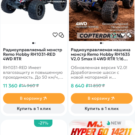
Радиоуправляемый монстр
Радиоуправляемая машина
Remo Hobby RH1031-RED
монстр Remo Hobby RH1635
4WD RTR
V2.0 Smax II 4WD RTR 1:16
2.4G - RH1635-BLUE-V2
RH1031-RED Имеет
Обновленная версия V2.0!
влагозащиту и повышенную
Доработанное шасси с
проходимость. До 50 км/ч,
новой моторамой и
полный привод, масштаб
двигателем. Полная
11 360 ₽
8 640 ₽
14 960 ₽
11 850 ₽
1:10
влагозащита - для заездов в
дождь и снег. Б/к мотор,
полный привод 4wd,
В корзину
В корзину
масштаб 1:16
Купить в 1 клик
Купить в 1 клик
-21%
NEW