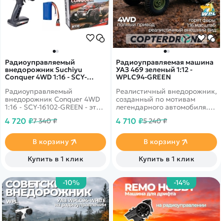
Радиоуправляемый
Радиоуправляемая машина
внедорожник Suchiyu
УАЗ 469 зеленый 1:12 -
Conquer 4WD 1:16 - SCY-
WPLC94-GREEN
16102-GREEN
Радиоуправляемый
Реалистичный внедорожник,
внедорожник Conquer 4WD
созданный по мотивам
1:16 - SCY-16102-GREEN - это
легендарного автомобиля.
популярная модель от
Классический зелёный цвет,
4 720 ₽
4 710 ₽
7 340 ₽
5 240 ₽
популярного производителя
узнаваемый кузов и
Suchiyu R/C. Автомобиль
проработанные детали
выполнен в масштабе 1/16 и
делают модель максимально
В корзину
В корзину
отличается от конкурентов
похожей на настоящий УАЗ.
наличием интеллектуальной
Автомобиль уверенно
Купить в 1 клик
Купить в 1 клик
аккумуляторной батареи,
чувствует себя на
системой охлаждения
пересечённой местности: он
двигателя, а также
легко справляется с
-10%
-14%
оптимальным соотношением
неровностями, грунтом,
цены и качества деталей.
песком и мелкими
препятствиями. Мощные
внедорожные колёса с
глубоким протектором