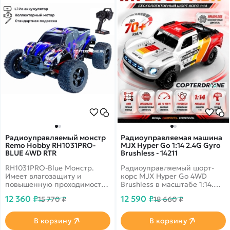
Радиоуправляемый монстр
Радиоуправляемая машина
Remo Hobby RH1031PRO-
MJX Hyper Go 1:14 2.4G Gyro
BLUE 4WD RTR
Brushless - 14211
RH1031PRO-Blue Монстр.
Радиоуправляемый шорт-
Имеет влагозащиту и
корс MJX Hyper Go 4WD
повышенную проходимость.
Brushless в масштабе 1:14.
До 35 км/ч, полный привод,
Бесколлекторный двигатель.
12 360 ₽
12 590 ₽
15 770 ₽
18 660 ₽
масштаб 1:10
Интеллектуальная
аккумуляторная батарея,
система охлаждения
В корзину
В корзину
двигателя,