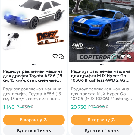
Радиоуправляемая машина
Радиоуправляемая машина
для дрифта Toyota AE86 (19
для дрифта MJX Hyper Go
см, 15 км/ч, свет, сменные
10306 Brushless 4WD 2.4G
колеса, фишки) - RC-24A
LED 1/10, без ЗУ и акб — MJX-
Радиоуправляемая машина
Радиоуправляемая машина
White
10306
для дрифта Toyota AE86 (19
для дрифта MJX Hyper Go
см, 15 км/ч, свет, сменные
10306 (MJX‑10306) Mustang
колеса, фишки) - RC-24A -
Shelby GT‑500: скорость,
1 140 ₽
20 750 ₽
1 830 ₽
22 990 ₽
это машина, которая
манёвренность и стиль
предназначена для дрифта.
Она имеет полный привод и
В корзину
В корзину
выполненная в масштабе
1:24.
Купить в 1 клик
Купить в 1 клик