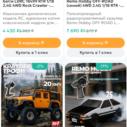
багги LDRC 18499 RTR 1/18
Remo Hobby OFF-ROAD
2.4G 4WD Rock Crawler -
(синий) 4WD 2.4G 1/18 RTR -
LD18499R
RH1893-SL-B
Изысканная динамическая
Полноприводный
модель RC, идеальная копия
радиоуправляемый краулер
классической модели для
Remo Hobby OFF-ROAD c
дикой езды по склонам.
коллекторым мотором в
4 430 ₽
7 690 ₽
5 980 ₽
7 870 ₽
масштабе 1/18.
В корзину
В корзину
Купить в 1 клик
Купить в 1 клик
-2%
-11%