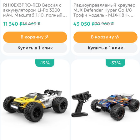
Brushless 4WD 2.4G LED -
RH10EX3PRO-RED Версия с
Радиоуправляемый краулер
MJX-H8H-BLUE
аккумулятором Li-Po 3300
MJX Defender Hyper Go 1/8
мАч. Масштаб 1:10, полный
Трофи модель - MJX-H8H-
привод, коллекторный
BLUE - это трофи модель от
11 340 ₽
43 050 ₽
16 460 ₽
70 960 ₽
двигатель, влагозащита
компании MJX R/C с
электроники, модульное
пластиковым копийным
шасси.
кузовом Defender, который
В корзину
В корзину
имеет стильный ярко
оранжевый и голубым цвет
Купить в 1 клик
Купить в 1 клик
масштаба 1/8,
предназначена для Трофи-
Рейдов. Комплектация без
-19%
-33%
АКБ и зарядного устройства
позволит вам
самостоятельно выбрать
будущие характеристики
модели.