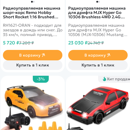
Радиоуправляемая машина
Радиоуправляемая машина
шорт-корс Remo Hobby
для дрифта MJX Hyper Go
Short Rocket 1:16 Brushed
10306 Brushless 4WD 2.4G
RH1621-ORAN
LED 1/10, RTR — MJX-
RH1621-ORAN - подходит для
Радиоуправляемая машина
10306(DC)
заездов в дождь или снег. До
для дрифта MJX Hyper Go
35 км/ч, полный привод,
10306 (MJX‑10306) Mustang
масштаб 1:16
Shelby GT‑500: скорость,
5 720 ₽
23 030 ₽
7 200 ₽
24 740 ₽
манёвренность и стиль
В корзину
В корзину
Купить в 1 клик
Купить в 1 клик
-3%
Хит прода