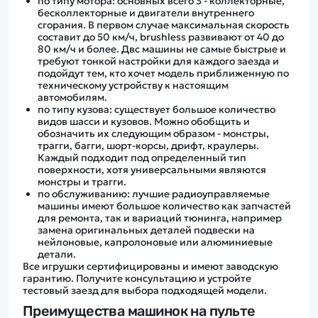
по типу мотора: основных всего 3 - коллекторные,
бесколлекторные и двигатели внутреннего
сгорания. В первом случае максимальная скорость
составит до 50 км/ч, brushless развивают от 40 до
80 км/ч и более. Двс машины не самые быстрые и
требуют тонкой настройки для каждого заезда и
подойдут тем, кто хочет модель приближенную по
техническому устройству к настоящим
автомобилям.
по типу кузова: существует большое количество
видов шасси и кузовов. Можно обобщить и
обозначить их следующим образом - монстры,
трагги, багги, шорт-корсы, дрифт, краулеры.
Каждый подходит под определенный тип
поверхности, хотя универсальными являются
монстры и трагги.
по обслуживанию: лучшие радиоуправляемые
машины имеют большое количество как запчастей
для ремонта, так и вариаций тюнинга, например
замена оригинальных деталей подвески на
нейлоновые, капролоновые или алюминиевые
детали.
Все игрушки сертифицированы и имеют заводскую
гарантию. Получите консультацию и устройте
тестовый заезд для выбора подходящей модели.
Преимущества машинок на пульте