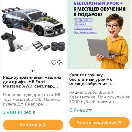
Купите игрушку -
Радиоуправляемая машина
бесплатный урок + 6
для дрифта HB Ford
месяцев обучения в
Mustang (4WD, свет, пар,
подарок!
акб, 1:16) - SC16A05-1
Акция! Copterdrone +
Машинка для дрифта от HB
Квантастика. При покупке от
Toys масштаба 1:16. Помимо
7000 рублей получите
пульта ДУ в наборе
уникальное предложение от
поставляются запасные
0 ₽
7 800 ₽
нашего партнера
2 400 ₽
3 260 ₽
колеса, ключ для смены
колес, зарядное устройство
Узнать подробнее
и аккумулятор. Из
В корзину
выхлопной трубы можно