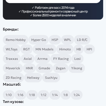
Дополнительный способ связи
WhatsApp/Мобильный
✓ Работаем для вас с
2014
года
✓ Профессиональный ремонт и сервисный центр
✓ Более
2500
моделей в наличии
Есть вопрос? Можем связаться с вами
Бренды:
Заказать звонок
Remo Hobby
Hyper Go
HSP
WPL
LD R/C
WLToys
RGT
MN Models
Himoto
HB
HPI
Наши соцсети:
Traxxas
Axial
Arrma
FY Racing
Losi
Maverick
HNR
Gmade
Zegan
Yikong
Каталог
ZD Racing
Heliway
Suchiyu
Масштаб:
Квадрокоптеры
Информация
Машинки
1:10
1:16
1:18
1:12
1:14
1:8
1:24
Танки
Тип кузова:
Оптовые продажи