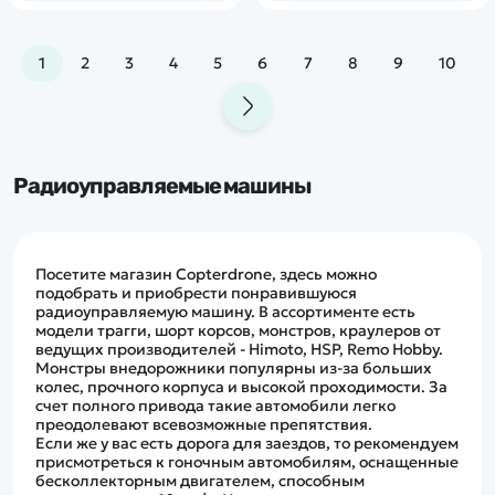
1
2
3
4
5
6
7
8
9
10
Радиоуправляемые машины
Посетите магазин Copterdrone, здесь можно
подобрать и приобрести понравившуюся
радиоуправляемую машину. В ассортименте есть
модели трагги, шорт корсов, монстров, краулеров от
ведущих производителей - Himoto, HSP, Remo Hobby.
Монстры внедорожники популярны из-за больших
колес, прочного корпуса и высокой проходимости. За
счет полного привода такие автомобили легко
преодолевают всевозможные препятствия.
Если же у вас есть дорога для заездов, то рекомендуем
присмотреться к гоночным автомобилям, оснащенные
бесколлекторным двигателем, способным