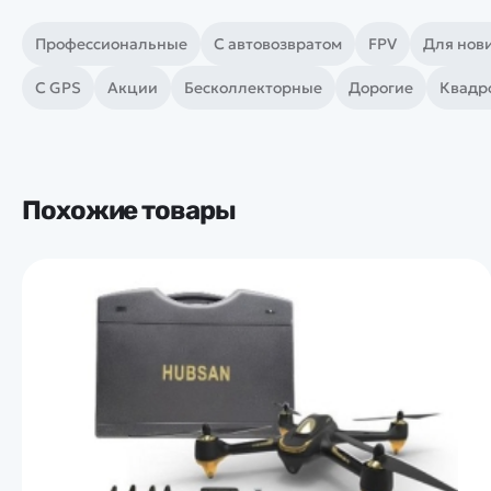
Профессиональные
С автовозвратом
FPV
Для нов
С GPS
Акции
Бесколлекторные
Дорогие
Квадро
Похожие товары