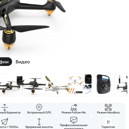
й
Заказать звонок
ки
ей ну пульте
Наши соцсети:
фии
Видео
-30%
нный барометр
Встроенный GPS
Режим Follow Me
Режим Headless
Профессиональная
ость < 1000м
Удержание высоты
Гарантия
видеосъемка