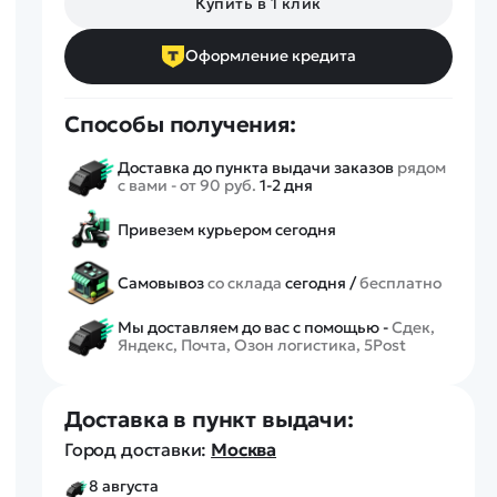
Купить в 1 клик
Спецтехника
Железные дороги
Оформление кредита
Конструкторы
Запчасти для моделей
Способы получения:
Доставка до пункта выдачи заказов
рядом
с вами - от 90 руб.
1-2 дня
Привезем курьером сегодня
Самовывоз
со склада
сегодня /
бесплатно
Мы доставляем до вас с помощью -
Сдек,
Яндекс, Почта, Озон логистика, 5Post
Доставка в пункт выдачи:
Город доставки:
Москва
8 августа