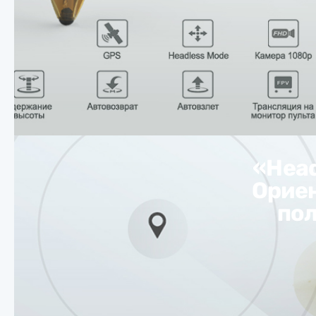
«Hea
Ориен
пол