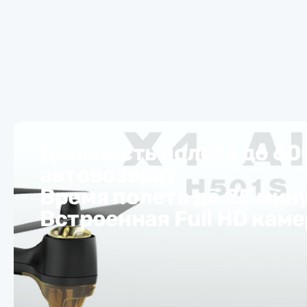
Дальность полета до 60
автовозврат
Время полета до 25 мину
Встроенная Full HD каме