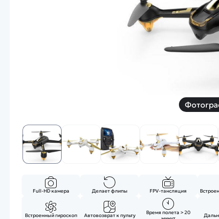
Смотреть
Запчасти
Дроны с 4k камеро
Уцененные товары
Просмотренные товары
Скид
Скоростной катер
Вертолетик для дет
Машины 1 к 10
Фотогра
Смотреть
Full-HD камера
Делает флипы
FPV-тансляция
Встрое
Время полета > 20
Встроенный гироскоп
Автовозврат к пульту
Дальн
минут