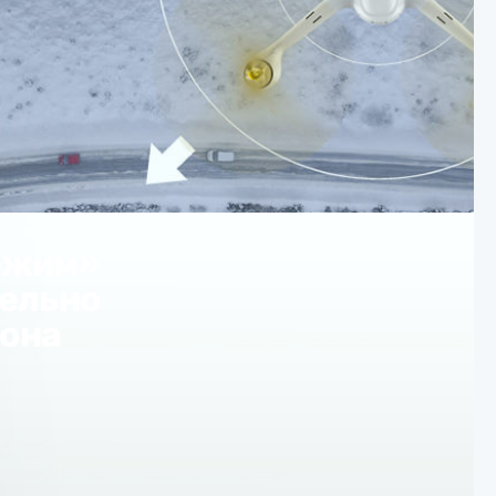
ежим»
тельно
рона