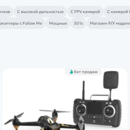
ичков
С высокой дальностью
С FPV камерой
С камерой
коптеры с Follow Me
Мощные
501s
Магазин Р/У модел
Хит продаж