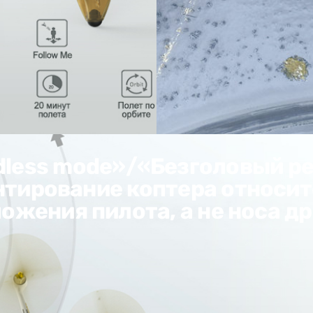
dless mode»/«Безголовый р
тирование коптера относи
ожения пилота, а не носа д