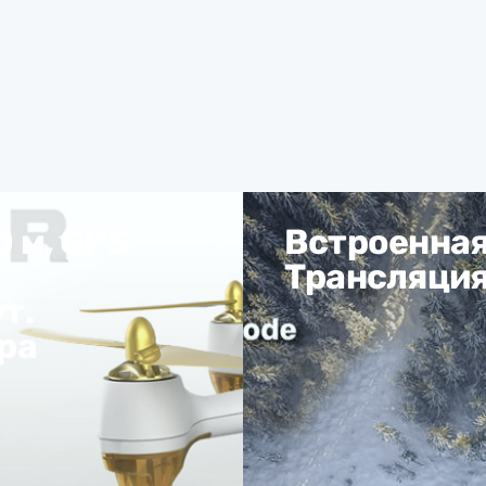
0 м, GPS
Встроенная
Трансляция
т.
ра