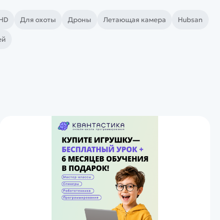
 HD
Для охоты
Дроны
Летающая камера
Hubsan
ей