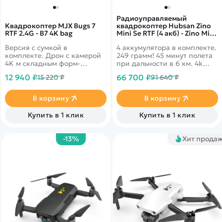
Радиоуправляемый
Квадрокоптер MJX Bugs 7
квадрокоптер Hubsan Zino
RTF 2.4G - B7 4K bag
Mini Se RTF (4 акб) - Zino Mini
SE COMBO-4
Версия с сумкой в
4 аккумулятора в комплекте.
комплекте. Дрон с камерой
249 грамм! 45 минут полета
4K м складным форм-
при дальности в 6 км. 4k
фактором. Дальность полета
запись видео 30fps и
12 940 ₽
66 700 ₽
15 220 ₽
91 640 ₽
300 метров, время полета до
трансляция 1080p на
20 минут. Вес всего 245
смартфон.
грамм
В корзину
В корзину
Купить в 1 клик
Купить в 1 клик
-13%
Хит прода