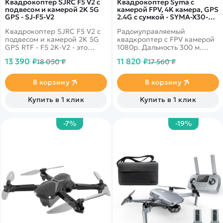
Квадрокоптер SJRC F5 V2 с
Квадрокоптер Syma с
подвесом и камерой 2K 5G
камерой FPV, 4K камера, GPS
GPS - SJ-F5-V2
2.4G с сумкой - SYMA-X30-
BAG
Квадрокоптер SJRC F5 V2 с
Радоиуправляемый
подвесом и камерой 2K 5G
квадкроптер с FPV камерой
GPS RTF - F5 2K-V2 - это
1080p. Дальность 300 м.
новая версия компактного
Рекордное время полета - 27
13 390 ₽
11 820 ₽
18 050 ₽
17 560 ₽
складного квадрокоптера от
минут! GPS
компании SJRC. Вес
позиционирование,
квадрокоптера всего 248
барометр, 6-осевой
В корзину
В корзину
грамм. Также в комплекте вы
гироскоп. Headless Mode,
найдете удобную сумку для
Follow me, управление
Купить в 1 клик
Купить в 1 клик
хранения и
жестами, безопасный взлет
транспортировки модели.
и посадка, автовозврат в
точку старта. Поставляется в
-7%
-19%
комплекте с сумкой.