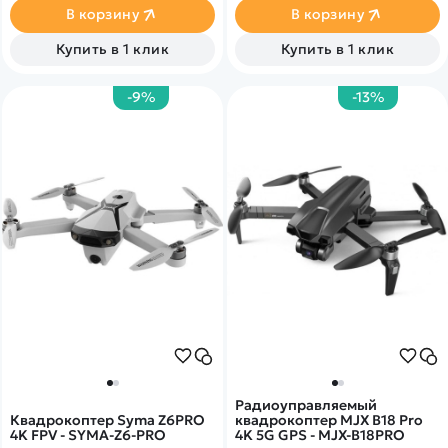
всенаправленное
цифровой передачи
В корзину
В корзину
обнаружение препятствий,
изображений&nbsp;Syncreas
ActiveTrack 360° с новым
2.0.
Купить в 1 клик
Купить в 1 клик
режимом трассировки и
передачу видео в формате
FHD на 20 км, что дает еще
-9%
-13%
больше возможностей как
профессионалам, так и
новичкам.
Радиоуправляемый
Квадрокоптер Syma Z6PRO
квадрокоптер MJX B18 Pro
4K FPV - SYMA-Z6-PRO
4K 5G GPS - MJX-B18PRO