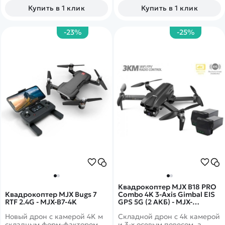
Купить в 1 клик
Купить в 1 клик
-23%
-25%
Квадрокоптер MJX B18 PRO
Квадрокоптер MJX Bugs 7
Combo 4K 3-Axis Gimbal EIS
RTF 2.4G - MJX-B7-4K
GPS 5G (2 АКБ) - MJX-
B18PRO-COMBO
Новый дрон с камерой 4K м
Складной дрон с 4k камерой
складным форм-фактором.
и 3-х осевым повесом, а