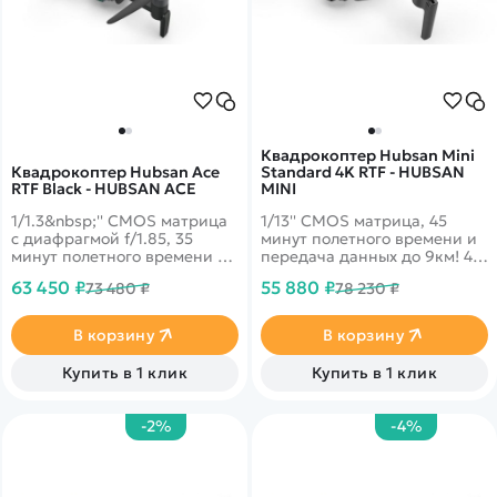
Квадрокоптер Hubsan Mini
Квадрокоптер Hubsan Ace
Standard 4K RTF - HUBSAN
RTF Black - HUBSAN ACE
MINI
1/1.3&nbsp;'' CMOS матрица
1/13'' CMOS матрица, 45
с диафрагмой f/1.85, 35
минут полетного времени и
минут полетного времени и
передача данных до 9км! 4k
передача данных до 10 км!
запись видео 30fps и
63 450 ₽
55 880 ₽
73 480 ₽
78 230 ₽
4k запись видео 30fps и
трансляция 1080p на
трансляция 1080p на
смартфон
смартфон. Битрейт видео -
В корзину
В корзину
100Mbps - 200Mbps
Купить в 1 клик
Купить в 1 клик
-2%
-4%