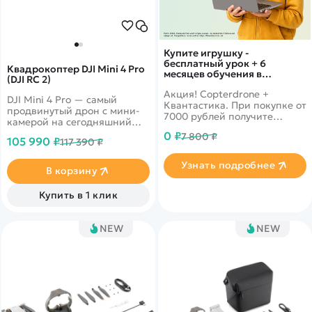
Купите игрушку -
бесплатный урок + 6
Квадрокоптер DJI Mini 4 Pro
месяцев обучения в
(DJI RC 2)
подарок!
Акция! Copterdrone +
DJI Mini 4 Pro — самый
Квантастика. При покупке от
продвинутый дрон с мини-
7000 рублей получите
камерой на сегодняшний
уникальное предложение от
день. Он объединяет в себе
0 ₽
7 800 ₽
нашего партнера
105 990 ₽
117 390 ₽
мощные возможности
визуализации,
Узнать подробнее
всенаправленное
В корзину
обнаружение препятствий,
ActiveTrack 360° с новым
Купить в 1 клик
режимом трассировки и
передачу видео в формате
FHD на 20 км, что дает еще
NEW
NEW
больше возможностей как
профессионалам, так и
новичкам.