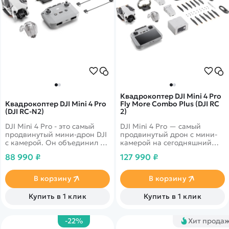
Квадрокоптер DJI Mini 4 Pro
Квадрокоптер DJI Mini 4 Pro
Fly More Combo Plus (DJI RC
(DJI RC-N2)
2)
DJI Mini 4 Pro - это самый
DJI Mini 4 Pro — самый
продвинутый мини-дрон DJI
продвинутый дрон с мини-
с камерой. Он объединил в
камерой на сегодняшний
себе мощную съемочную
день. Он объединяет в себе
88 990 ₽
127 990 ₽
систему, технологию
мощные возможности
обнаружения препятствий
визуализации,
по всем направлениям,
всенаправленное
В корзину
В корзину
функцию отслеживания
обнаружение препятствий,
ActiveTrack 360° с
ActiveTrack 360° с новым
Купить в 1 клик
Купить в 1 клик
обновленным режимом Trace
режимом трассировки и
Mode и возможность
передачу видео в формате
передачи видео на
FHD на 20 км, что дает еще
-22%
Хит прода
максимальное расстояние в
больше возможностей как