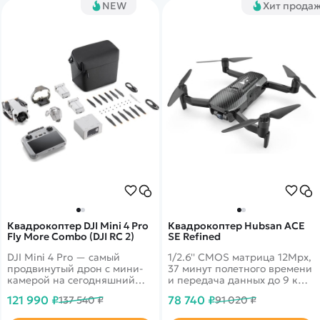
NEW
Хит прода
Квадрокоптер DJI Mini 4 Pro
Квадрокоптер Hubsan ACE
Fly More Combo (DJI RC 2)
SE Refined
DJI Mini 4 Pro — самый
1/2.6'' CMOS матрица 12Mpx,
продвинутый дрон с мини-
37 минут полетного времени
камерой на сегодняшний
и передача данных до 9 км!
день. Он объединяет в себе
4k запись видео 30fps и
121 990 ₽
78 740 ₽
137 540 ₽
91 020 ₽
мощные возможности
трансляция 1080p на
визуализации,
смартфон. Возможностью