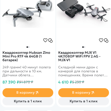
Квадрокоптер Hubsan Zino
Квадрокоптер MJX V1
Mini Pro RTF 4k 64GB (1
4K|1080P WiFi FPV 2.4G -
батарея)
MJX-V1
249 грамм! 40 минут полета
Складной мини дрон с
при дальности в 10 км.
камерой для полетов в
Датчики облета
помещениях. Время полета
препятствий по 3-м
до 15 минут. Дальность более
87 390 ₽
4 610 ₽
91 870 ₽
5 230 ₽
направлениям. 4k запись
50м. Трансляция видео
видео и трансляция 1080p
прямо на ваш смартфон
на смартфон.
В корзину
В корзину
Купить в 1 клик
Купить в 1 клик