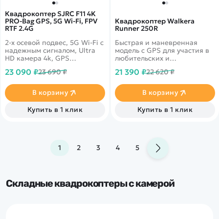
Квадрокоптер SJRC F11 4K
PRO-Bag GPS, 5G Wi-Fi, FPV
Квадрокоптер Walkera
RTF 2.4G
Runner 250R
2-х осевой подвес, 5G Wi-Fi с
Быстрая и маневренная
надежным сигналом, Ultra
модель с GPS для участия в
HD камера 4k, GPS
любительских и
автовозврат, время полета
профессиональных заездах
23 090 ₽
21 390 ₽
23 690 ₽
22 620 ₽
более 27 минут, а также
управление жестами. Сумка
в комплекте
В корзину
В корзину
Купить в 1 клик
Купить в 1 клик
1
2
3
4
5
Складные квадрокоптеры с камерой