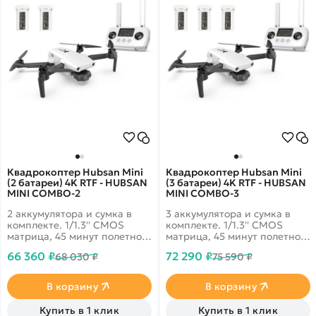
Квадрокоптер Hubsan Mini
Квадрокоптер Hubsan Mini
(2 батареи) 4K RTF - HUBSAN
(3 батареи) 4K RTF - HUBSAN
MINI COMBO-2
MINI COMBO-3
2 аккумулятора и сумка в
3 аккумулятора и сумка в
комплекте. 1/1.3'' CMOS
комплекте. 1/1.3'' CMOS
матрица, 45 минут полетного
матрица, 45 минут полетного
времени и передача данных
времени и передача данных
66 360 ₽
72 290 ₽
68 030 ₽
75 590 ₽
до 9км! 4k запись видео
до 9км! 4k запись видео
30fps и трансляция 1080p на
30fps и трансляция 1080p на
смартфон
смартфон
В корзину
В корзину
Купить в 1 клик
Купить в 1 клик