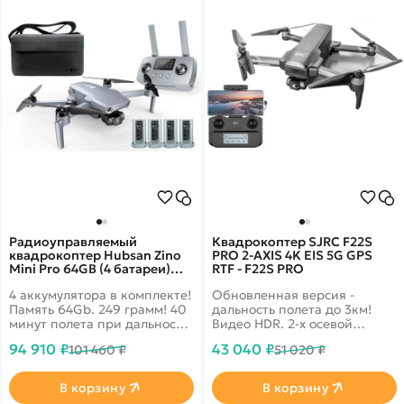
Радиоуправляемый
Квадрокоптер SJRC F22S
квадрокоптер Hubsan Zino
PRO 2-AXIS 4K EIS 5G GPS
Mini Pro 64GB (4 батареи)
RTF - F22S PRO
RTF - Zino Mini Pro 64
4 аккумулятора в комплекте!
Обновленная версия -
COMBO-4
Память 64Gb. 249 грамм! 40
дальность полета до 3км!
минут полета при дальности
Видео HDR. 2-х осевой
в 10 км. Датчики облета
подвес, 5G Wi-Fi с надежным
94 910 ₽
43 040 ₽
101 460 ₽
51 020 ₽
препятствий по 3-м
сигналом, Ultra HD камера
направлениям. 4k запись
4k, GPS автовозврат, время
видео и трансляция 1080p
полета более 27 минут, а
В корзину
В корзину
на смартфон.
также управление жестами.