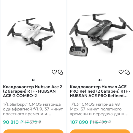
20 км. Mini 4 Pro еще больше
профессионалам, так и
расширил творческие
новичкам.
горизонты как для
профессионалов, так и для
начинающих пилотов.
Квадрокоптер Hubsan Ace 2
Квадрокоптер Hubsan ACE
(2 батареи) RTF - HUBSAN
PRO Refined (2 батареи) RTF -
ACE-2 COMBO-2
HUBSAN ACE PRO Refined
COMBO-2
1/1.3&nbsp;'' CMOS матрица
1/1.3'' CMOS матрица 48
с диафрагмой f/1.9, 37 минут
Mpx, 37 минут полетного
полетного времени и
времени и передача данных
передача данных до 10 км!
до 15 км! 4k запись видео
90 810 ₽
107 890 ₽
117 370 ₽
115 490 ₽
4k запись видео 30fps и
HDR 30fps и трансляция
трансляция 1080p на
1080p на смартфон.
смартфон. Битрейт видео -
Возможностью цифровой