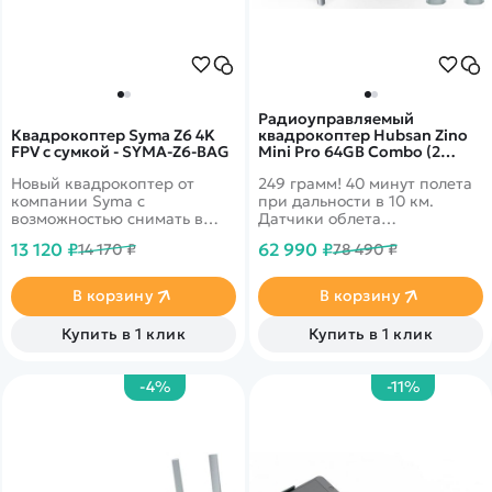
Радиоуправляемый
Квадрокоптер Syma Z6 4K
квадрокоптер Hubsan Zino
FPV с сумкой - SYMA-Z6-BAG
Mini Pro 64GB Combo (2
батареи) RTF
Новый квадрокоптер от
249 грамм! 40 минут полета
компании Syma с
при дальности в 10 км.
возможностью снимать в
Датчики облета
качестве 4К. Камера
препятствий по 3-м
13 120 ₽
62 990 ₽
14 170 ₽
78 490 ₽
наклоняется на 90 градусов.
направлениям. 4k запись
Время работы на одном
видео и трансляция 1080p
аккумуляторе может
на смартфон. Комбо
В корзину
В корзину
достигать 27 минут. Не
комплект с двумя
требует регистрации.
аккумуляторами и сумкой
Купить в 1 клик
Купить в 1 клик
для перевозки.&nbsp;
-4%
-11%