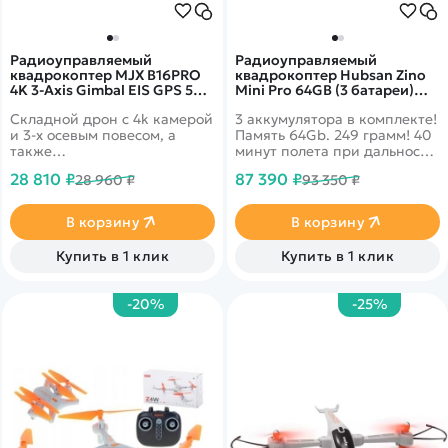
Радиоуправляемый
Радиоуправляемый
квадрокоптер MJX B16PRO
квадрокоптер Hubsan Zino
4K 3-Axis Gimbal EIS GPS 5G -
Mini Pro 64GB (3 батареи)
MJX-B16PRO
RTF - Zino Mini Pro 64
Складной дрон с 4k камерой
3 аккумулятора в комплекте!
COMBO-3
и 3-х осевым повесом, а
Память 64Gb. 249 грамм! 40
также
минут полета при дальности
дополнительной&nbsp;электронной
в 10 км. Датчики облета
28 810 ₽
87 390 ₽
28 960 ₽
93 350 ₽
стабилизацией EIS. Время
препятствий по 3-м
полета до 28 минут.
направлениям. 4k запись
Дальность более 600
видео и трансляция 1080p
В корзину
В корзину
метров. Скорость полета до
на смартфон.
40 км/ч!
Купить в 1 клик
Купить в 1 клик
-20%
-25%