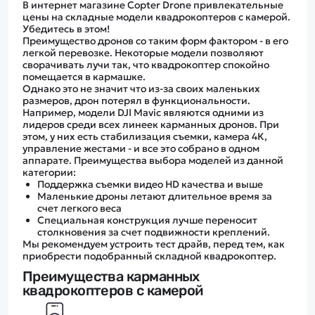
В интернет магазине Copter Drone привлекательные
цены на складные модели квадрокоптеров с камерой.
Убедитесь в этом!
Преимущество дронов со таким форм фактором - в его
легкой перевозке. Некоторые модели позволяют
сворачивать лучи так, что квадрокоптер спокойно
помещается в кармашке.
Однако это не значит что из-за своих маленьких
размеров, дрон потерял в функциональности.
Например, модели DJI Mavic являются одними из
лидеров среди всех линеек карманных дронов. При
этом, у них есть стабилизация съемки, камера 4К,
управление жестами - и все это собрано в одном
аппарате. Преимущества выбора моделей из данной
категории:
Поддержка съемки видео HD качества и выше
Маленькие дроны летают длительное время за
счет легкого веса
Специальная конструкция лучше переносит
столкновения за счет подвижности креплений.
Мы рекомендуем устроить тест драйв, перед тем, как
приобрести подобранный складной квадрокоптер.
Преимущества карманных
квадрокоптеров с камерой