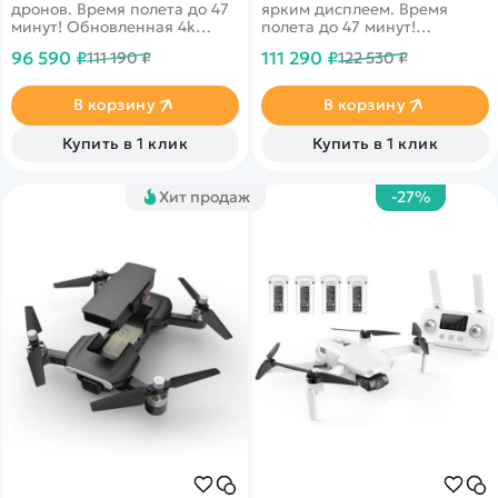
дронов. Время полета до 47
ярким дисплеем. Время
минут! Обновленная 4k
полета до 47 минут!
камера 1/1,3-дюймовый
Обновленная 4k камера
96 590 ₽
111 290 ₽
111 190 ₽
122 530 ₽
CMOS-датчик, передача
1/1,3-дюймовый CMOS-
видео до 10 км.
датчик, передача видео до
Сопротивление ветру до 38
10 км. Сопротивление ветру
В корзину
В корзину
км/ч (11 м/с)
до 38 км/ч (11 м/с)
Купить в 1 клик
Купить в 1 клик
Хит продаж
-27%