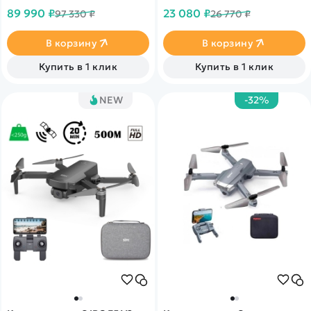
времени и передача данных
Дальность управления,
89 990 ₽
23 080 ₽
97 330 ₽
26 770 ₽
до 13км! 4k запись видео
благодаря обновленной
30fps и трансляция 1080p на
электронике, составляет
смартфон
3км. Время полёта достигает
В корзину
В корзину
25 минут. Обладает
интеллектуальными
Купить в 1 клик
Купить в 1 клик
режимами полёта.
NEW
-32%