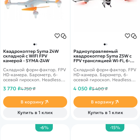
Квадрокоптер Syma Z4W
Радиоуправляемый
складной с WIFI FPV
квадрокоптер Syma Z5W с
камерой - SYMA-Z4W
FPV трансляцией Wi-Fi, 6-
AXIS 2.4G RTF - Z5W
Складной форм-фактор. FPV
Складной форм-фактор. FPV
HD-камера. Барометр, 6-
HD-камера. Барометр, 6-
осевой гироскоп. Headless
осевой гироскоп. Headless
Mode, Gravity Mode, полет
Mode, флипы 360°.
3 770 ₽
4 050 ₽
4 750 ₽
5 400 ₽
по траектории, флипы 360°.
Дальность 30 метров. Время
Дальность 120 м. Время
полета 12 минут.
полета 9 минут.
В корзину
В корзину
Купить в 1 клик
Купить в 1 клик
-6%
-15%