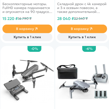
Бесколлекторные моторы.
Складной дрон с 4k камерой
FullHD камера поднимается
и 3-х осевым повесом, а
и опускается на 90 градусов.
также дополнительной
Время работы на одном
электронной стабилизацией
15 220 ₽
28 040 ₽
16 790 ₽
32 540 ₽
аккумуляторе может
EIS. Время полета до 25
достигать 27 минут.
минут. Дальность более 3км.
Скорость полета до 40 км/ч!
В корзину
В корзину
Купить в 1 клик
Купить в 1 клик
-0%
-6%