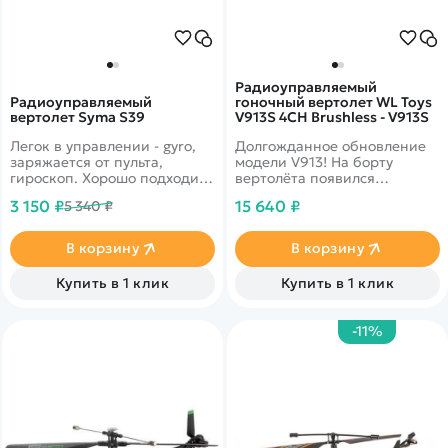
Радиоуправляемый
Радиоуправляемый
гоночный вертолет WL Toys
вертолет Syma S39
V913S 4CH Brushless - V913S
Легок в управлении - gyro,
Долгожданное обновление
заряжается от пульта,
модели V913! На борту
гироскоп. Хорошо подходит
вертолёта появился
для полетов в
бесколлекторный мотор,
3 150 ₽
15 640 ₽
5 340 ₽
помещениях.&nbsp;RTF. 3
благодаря которому
канала управления 2.4G
вертолёт стал по-
настоящему быстрым и
В корзину
В корзину
манёвренным. Отлично
подойдёт как начинающим,
Купить в 1 клик
Купить в 1 клик
так и продвинутым
любителям
радиоуправляемых
-11%
моделей.&nbsp;