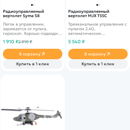
Радиоуправляемый
Радиоуправляемый
вертолет Syma S8
вертолет MJX T55C
Легок в управлении,
Трехканальное управление с
заряжается от пульта,
пультом 2.4G,
гироскоп. Хорошо подходит
автоматические
для полетов в помещениях
выравнивание. Может
1 910 ₽
5 540 ₽
2 910 ₽
докомплектоваться камерой
FPV MJX C4005.
В корзину
В корзину
Купить в 1 клик
Купить в 1 клик