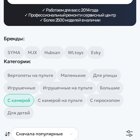
Дополнительный способ связи
WhatsApp/Мобильный
✓ Работаем для вас с
2014
года
✓ Профессиональный ремонт и сервисный центр
✓ Более
2500
моделей в наличии
Есть вопрос? Можем связаться с вами
Бренды:
Заказать звонок
SYMA
MJX
Hubsan
WLtoys
Esky
Категории:
Наши соцсети:
Вертолеты на пульте
Маленькие
Для улицы
Игрушечные
Игрушечные на пульте
Большие
Каталог
С камерой
С камерой на пульте
С гироскопом
Для детей
Квадрокоптеры
Информация
Машинки
Танки
Оптовые продажи