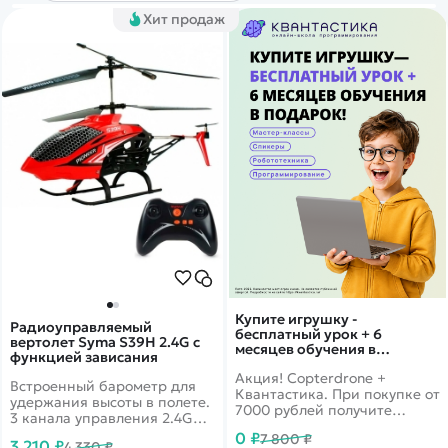
Покупателю
Вертолеты
Блог
Хит продаж
Катера
Статьи про беспилотники
Контакты
Роботы
Обзор квадрокоптеров
Оплата и доставка
Самолеты
Аренда Квадрокоптеров
Помощь
Сборные модели
Покупка в кредит
Отследить заказ
Детские электромобили
Оплата на сайте
Спецтехника
Железные дороги
Конструкторы
Запчасти для моделей
Купите игрушку -
Радиоуправляемый
бесплатный урок + 6
вертолет Syma S39H 2.4G с
месяцев обучения в
функцией зависания
подарок!
Акция! Copterdrone +
Встроенный барометр для
Квантастика. При покупке от
удержания высоты в полете.
7000 рублей получите
3 канала управления 2.4G
уникальное предложение от
Дальность до 100 метров,
0 ₽
7 800 ₽
нашего партнера
3 210 ₽
4 330 ₽