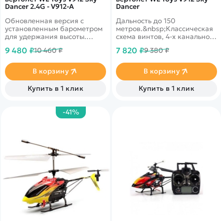
Dancer 2.4G - V912-A
Dancer
Обновленная версия с
Дальность до 150
установленным барометром
метров.&nbsp;Классическая
для удержания высоты.
схема винтов, 4-х канальное
Дальность до 150 метров.
управление. Прожектор для
9 480 ₽
7 820 ₽
10 460 ₽
9 380 ₽
Коллекторный двигатель.
ночных полетов. Гироскоп.
Классическая схема винтов,
Устойчивость к несильному
4-х канальное управление.
ветру.
В корзину
В корзину
Прожектор для ночных
полетов. Гироскоп.
Купить в 1 клик
Купить в 1 клик
Устойчивость к несильному
ветру&nbsp;
-41%