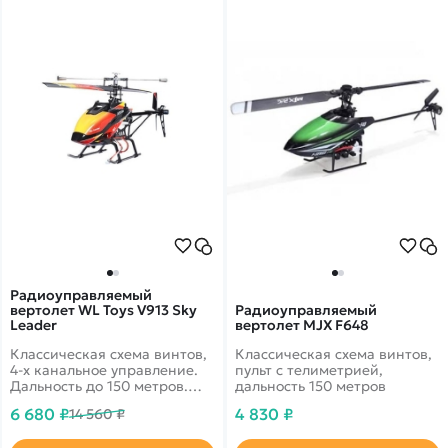
Радиоуправляемый
вертолет WL Toys V913 Sky
Радиоуправляемый
Leader
вертолет MJX F648
Классическая схема винтов,
Классическая схема винтов,
4-х канальное управление.
пульт с телиметрией,
Дальность до 150 метров.
дальность 150 метров
Время полета до 10 минут.
6 680 ₽
4 830 ₽
14 560 ₽
Стабильный полет даже при
ветре.