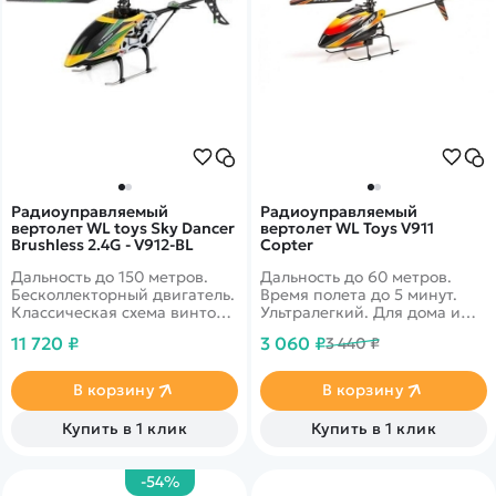
Радиоуправляемый
Радиоуправляемый
вертолет WL toys Sky Dancer
вертолет WL Toys V911
Brushless 2.4G - V912-BL
Copter
Дальность до 150 метров.
Дальность до 60 метров.
Бесколлекторный двигатель.
Время полета до 5 минут.
Классическая схема винтов,
Ультралегкий. Для дома и
4-х канальное управление.
улицы.&nbsp;RTF. Радио
11 720 ₽
3 060 ₽
3 440 ₽
Прожектор для ночных
аппаратура управления
полетов. Гироскоп.
2.4G.&nbsp;<span
Устойчивость к несильному
class="feature_name">Аккуму
В корзину
В корзину
ветру.&nbsp;
</span><span
class="feature_value">Li-Po
Купить в 1 клик
Купить в 1 клик
3.7V 120 mAh</span>
-54%