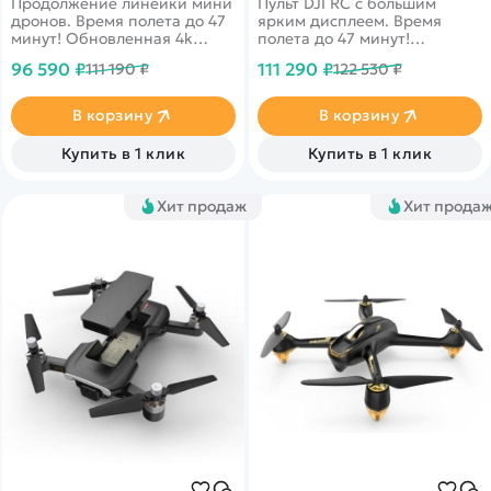
Продолжение линейки мини
Пульт DJI RC с большим
дронов. Время полета до 47
ярким дисплеем. Время
минут! Обновленная 4k
полета до 47 минут!
камера 1/1,3-дюймовый
Обновленная 4k камера
96 590 ₽
111 290 ₽
111 190 ₽
122 530 ₽
CMOS-датчик, передача
1/1,3-дюймовый CMOS-
видео до 10 км.
датчик, передача видео до
Сопротивление ветру до 38
10 км. Сопротивление ветру
В корзину
В корзину
км/ч (11 м/с)
до 38 км/ч (11 м/с)
Купить в 1 клик
Купить в 1 клик
Хит продаж
Хит прода