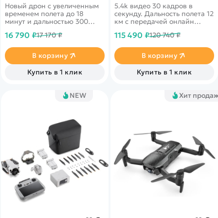
Новый дрон с увеличенным
5.4k видео 30 кадров в
временем полета до 18
секунду. Дальность полета 12
минут и дальностью 300
км с передачей онлайн
метров, а также 4k камера
видео 1080p. Датчики
16 790 ₽
115 490 ₽
17 170 ₽
120 740 ₽
облета препятствий по всем
направлениям
В корзину
В корзину
Купить в 1 клик
Купить в 1 клик
NEW
Хит прода