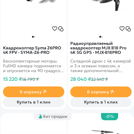
Радиоуправляемый
Квадрокоптер Syma Z6PRO
квадрокоптер MJX B18 Pro
4K FPV - SYMA-Z6-PRO
4K 5G GPS - MJX-B18PRO
Бесколлекторные моторы.
Складной дрон с 4k камерой
FullHD камера поднимается
и 3-х осевым повесом, а
и опускается на 90 градусов.
также дополнительной
Время работы на одном
электронной стабилизацией
15 220 ₽
28 040 ₽
16 790 ₽
32 540 ₽
аккумуляторе может
EIS. Время полета до 25
достигать 27 минут.
минут. Дальность более 3км.
Скорость полета до 40 км/ч!
В корзину
В корзину
Купить в 1 клик
Купить в 1 клик
Хит продаж
-0%