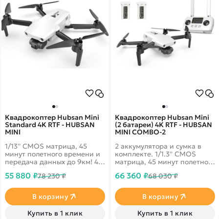
Квадрокоптер Hubsan Mini
Квадрокоптер Hubsan Mini
Standard 4K RTF - HUBSAN
(2 батареи) 4K RTF - HUBSAN
MINI
MINI COMBO-2
1/13'' CMOS матрица, 45
2 аккумулятора и сумка в
минут полетного времени и
комплекте. 1/1.3'' CMOS
передача данных до 9км! 4k
матрица, 45 минут полетного
запись видео 30fps и
времени и передача данных
55 880 ₽
66 360 ₽
78 230 ₽
68 030 ₽
трансляция 1080p на
до 9км! 4k запись видео
смартфон
30fps и трансляция 1080p на
смартфон
В корзину
В корзину
Купить в 1 клик
Купить в 1 клик