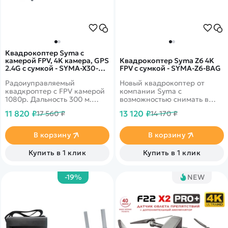
Квадрокоптер Syma с
камерой FPV, 4K камера, GPS
Квадрокоптер Syma Z6 4K
2.4G с сумкой - SYMA-X30-
FPV с сумкой - SYMA-Z6-BAG
BAG
Радоиуправляемый
Новый квадрокоптер от
квадкроптер с FPV камерой
компании Syma с
1080p. Дальность 300 м.
возможностью снимать в
Рекордное время полета - 27
качестве 4К. Камера
11 820 ₽
13 120 ₽
17 560 ₽
14 170 ₽
минут! GPS
наклоняется на 90 градусов.
позиционирование,
Время работы на одном
барометр, 6-осевой
аккумуляторе может
В корзину
В корзину
гироскоп. Headless Mode,
достигать 27 минут. Не
Follow me, управление
требует регистрации.
Купить в 1 клик
Купить в 1 клик
жестами, безопасный взлет
и посадка, автовозврат в
точку старта. Поставляется в
-19%
NEW
комплекте с сумкой.