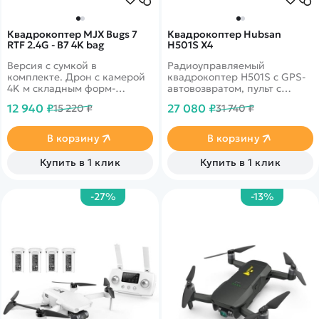
Квадрокоптер MJX Bugs 7
Квадрокоптер Hubsan
RTF 2.4G - B7 4K bag
H501S X4
Версия с сумкой в
Радиоуправляемый
комплекте. Дрон с камерой
квадрокоптер H501S с GPS-
4K м складным форм-
автовозвратом, пульт с
фактором. Дальность полета
монитором, функция 'следуй
12 940 ₽
27 080 ₽
15 220 ₽
31 740 ₽
300 метров, время полета до
за мной'
20 минут. Вес всего 245
грамм
В корзину
В корзину
Купить в 1 клик
Купить в 1 клик
-27%
-13%