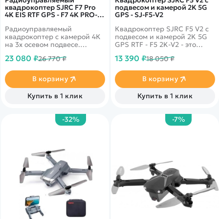
Радиоуправляемый
Квадрокоптер SJRC F5 V2 с
квадрокоптер SJRC F7 Pro
подвесом и камерой 2K 5G
4K EIS RTF GPS - F7 4K PRO-
GPS - SJ-F5-V2
Bag
Радиоуправляемый
Квадрокоптер SJRC F5 V2 с
квадрокоптер с камерой 4К
подвесом и камерой 2K 5G
на 3х осевом подвесе.
GPS RTF - F5 2K-V2 - это
Дальность управления,
новая версия компактного
23 080 ₽
13 390 ₽
26 770 ₽
18 050 ₽
благодаря обновленной
складного квадрокоптера от
электронике, составляет
компании SJRC. Вес
3км. Время полёта достигает
квадрокоптера всего 248
В корзину
В корзину
25 минут. Обладает
грамм. Также в комплекте вы
интеллектуальными
найдете удобную сумку для
Купить в 1 клик
Купить в 1 клик
режимами полёта.
хранения и
транспортировки модели.
-32%
-7%