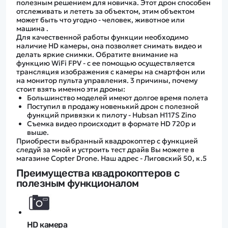
полезным решением для новичка. Этот дрон способен
отслеживать и лететь за объектом, этим объектом
может быть что угодно - человек, животное или
машина .
Для качественной работы функции необходимо
наличие HD камеры, она позволяет снимать видео и
делать яркие снимки. Обратите внимание на
функцию WiFi FPV - с ее помощью осуществляется
трансляция изображения с камеры на смартфон или
на монитор пульта управления. 3 причины, почему
стоит взять именно эти дроны:
Большинство моделей имеют долгое время полета
Поступил в продажу новенький дрон с полезной
функций привязки к пилоту - Hubsan H117S Zino
Съемка видео происходит в формате HD 720р и
выше.
Приобрести выбранный квадрокоптер с функцией
следуй за мной и устроить тест драйв Вы можете в
магазине Copter Drone. Наш адрес - Лиговский 50, к.5
Преимущества квадрокоптеров с
полезным функционалом
HD камера