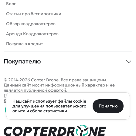
Вертолеты
Блог
Катера
Статьи про беспилотники
Роботы
Обзор квадрокоптеров
Самолеты
Аренда Квадрокоптеров
Сборные модели
Покупка в кредит
Детские электромобили
Покупателю
Спецтехника
Контакты
Железные дороги
© 2014-2026 Copter Drone. Все права защищены.
Оплата и доставка
Игрушки
Данный сайт носит информационный характер и не
является публичной офертой.
Помощь
Запчасти для моделей
Определить местоположение
Политика конфиденциальности
Карта сайта
Наш сайт использует файлы cookie
Отследить заказ
Бренды
Санкт-Петербург
Москва
Майкоп
Уфа
Понятно
для улучшения пользовательского
опыта и сбора статистики
Оплата на сайте
Улан-Удэ
Пермь
Псков
Ростов-на-Дону
0 товаров
Очистить
Все подборки
В корзину
0 ₽