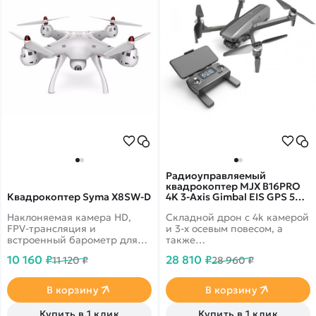
Радиоуправляемый
квадрокоптер MJX B16PRO
Квадрокоптер Syma X8SW-D
4K 3-Axis Gimbal EIS GPS 5G -
MJX-B16PRO
Наклоняемая камера HD,
Складной дрон с 4k камерой
FPV-трансляция и
и 3-х осевым повесом, а
встроенный барометр для
также
удержания высоты.
дополнительной&nbsp;электр
10 160 ₽
28 810 ₽
11 120 ₽
28 960 ₽
стабилизацией EIS. Время
полета до 28 минут.
Дальность более 600
В корзину
В корзину
метров. Скорость полета до
40 км/ч!
Купить в 1 клик
Купить в 1 клик