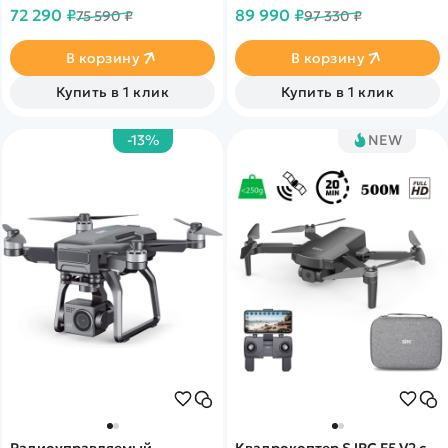
времени и передача данных
времени и передача данных
72 290 ₽
89 990 ₽
75 590 ₽
97 330 ₽
до 9км! 4k запись видео
до 13км! 4k запись видео
30fps и трансляция 1080p на
30fps и трансляция 1080p на
смартфон
смартфон
В корзину
В корзину
Купить в 1 клик
Купить в 1 клик
-13%
NEW