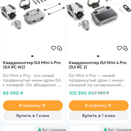
Квадрокоптер DJI Mini 4 Pro
Квадрокоптер DJI Mini 4 Pro
(DJI RC-N2)
(DJI RC 2)
DJI Mini 4 Pro - это самый
DJI Mini 4 Pro — самый
продвинутый мини-дрон DJI
продвинутый дрон с мини-
с камерой. Он объединил в
камерой на сегодняшний
себе мощную съемочную
день. Он объединяет в себе
88 990 ₽
105 990 ₽
117 390 ₽
систему, технологию
мощные возможности
обнаружения препятствий
визуализации,
по всем направлениям,
всенаправленное
В корзину
В корзину
функцию отслеживания
обнаружение препятствий,
ActiveTrack 360° с
ActiveTrack 360° с новым
Купить в 1 клик
Купить в 1 клик
обновленным режимом Trace
режимом трассировки и
Mode и возможность
передачу видео в формате
передачи видео на
FHD на 20 км, что дает еще
Хит продаж
Хит прода