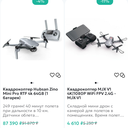
-4%
-11%
Квадрокоптер Hubsan Zino
Квадрокоптер MJX V1
Mini Pro RTF 4k 64GB (1
4K|1080P WiFi FPV 2.4G -
батарея)
MJX-V1
249 грамм! 40 минут полета
Складной мини дрон с
при дальности в 10 км.
камерой для полетов в
Датчики облета
помещениях. Время полета
препятствий по 3-м
до 15 минут. Дальность более
87 390 ₽
4 610 ₽
91 870 ₽
5 230 ₽
направлениям. 4k запись
50м. Трансляция видео