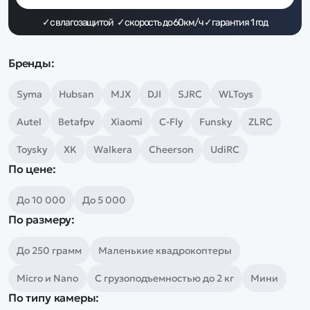
Дополнительный способ связи
WhatsApp/Мобильный
✓с влагозащитой ✓скорость до 60км/ч ✓гарантия 1 год
Есть вопрос? Можем связаться с вами
Бренды:
Syma
Hubsan
MJX
DJI
SJRC
WLToys
Заказать звонок
Autel
Betafpv
Xiaomi
C-Fly
Funsky
ZLRC
Наши соцсети:
Toysky
XK
Walkera
Cheerson
UdiRC
По цене:
До 10 000
До 5 000
По размеру:
Каталог
До 250 грамм
Маленькие квадрокоптеры
Квадрокоптеры
Информация
Машинки
Micro и Nano
С грузоподъемностью до 2 кг
Мини
Танки
По типу камеры:
Оптовые продажи