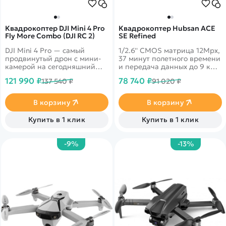
Квадрокоптер DJI Mini 4 Pro
Квадрокоптер Hubsan ACE
Fly More Combo (DJI RC 2)
SE Refined
DJI Mini 4 Pro — самый
1/2.6'' CMOS матрица 12Mpx,
продвинутый дрон с мини-
37 минут полетного времени
камерой на сегодняшний
и передача данных до 9 км!
день. Он объединяет в себе
4k запись видео 30fps и
121 990 ₽
78 740 ₽
137 540 ₽
91 020 ₽
мощные возможности
трансляция 1080p на
визуализации,
смартфон. Возможностью
всенаправленное
цифровой передачи
В корзину
В корзину
обнаружение препятствий,
изображений&nbsp;Syncreas
ActiveTrack 360° с новым
2.0.
Купить в 1 клик
Купить в 1 клик
режимом трассировки и
передачу видео в формате
FHD на 20 км, что дает еще
-9%
-13%
больше возможностей как
профессионалам, так и
новичкам.