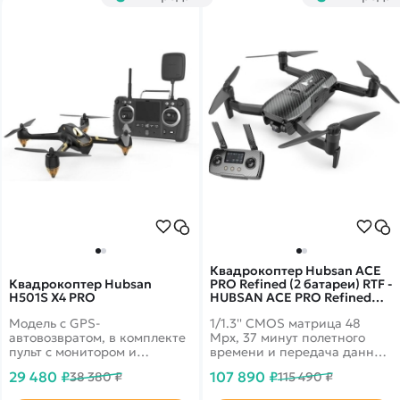
максимальное расстояние в
больше возможностей как
20 км. Mini 4 Pro еще больше
профессионалам, так и
расширил творческие
новичкам.
горизонты как для
профессионалов, так и для
начинающих пилотов.
Квадрокоптер Hubsan ACE
Квадрокоптер Hubsan
PRO Refined (2 батареи) RTF -
H501S X4 PRO
HUBSAN ACE PRO Refined
COMBO-2
Модель с GPS-
1/1.3'' CMOS матрица 48
автовозвратом, в комплекте
Mpx, 37 минут полетного
пульт с монитором и
времени и передача данных
дальностью 1.8 км
до 15 км! 4k запись видео
29 480 ₽
107 890 ₽
38 380 ₽
115 490 ₽
HDR 30fps и трансляция
1080p на смартфон.