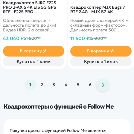
Квадрокоптер SJRC F22S
PRO 2-AXIS 4K EIS 5G GPS
Квадрокоптер MJX Bugs 7
RTF - F22S PRO
RTF 2.4G - MJX-B7-4K
Обновленная версия -
Новый дрон с камерой 4K м
дальность полета до 3км!
складным форм-фактором.
Видео HDR. 2-х осевой
Дальность полета 300
подвес, 5G Wi-Fi с надежным
метров, время полета до 20
43 040 ₽
11 500 ₽
51 020 ₽
15 000 ₽
сигналом, Ultra HD камера
минут. Вес всего 245 грамм
4k, GPS автовозврат, время
полета более 27 минут, а
В корзину
В корзину
также управление жестами.
Купить в 1 клик
Купить в 1 клик
1
2
3
4
5
6
Квадрокоптеры с функцией с Follow Me
Покупка дрона с функцией Follow Me является