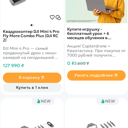
Купите игрушку -
Квадрокоптер DJI Mini 4 Pro
бесплатный урок + 6
Fly More Combo Plus (DJI RC
месяцев обучения в
2)
подарок!
Акция! Copterdrone +
DJI Mini 4 Pro — самый
Квантастика. При покупке от
продвинутый дрон с мини-
7000 рублей получите
камерой на сегодняшний
уникальное предложение от
день. Он объединяет в себе
0 ₽
7 800 ₽
нашего партнера
127 990 ₽
мощные возможности
визуализации,
Узнать подробнее
всенаправленное
В корзину
обнаружение препятствий,
ActiveTrack 360° с новым
Купить в 1 клик
режимом трассировки и
передачу видео в формате
FHD на 20 км, что дает еще
NEW
NEW
больше возможностей как
профессионалам, так и
новичкам.