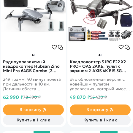
Радиоуправляемый
Квадрокоптер SJRC F22 X2
квадрокоптер Hubsan Zino
PRO+ OAS 2АКБ, пульт с
Mini Pro 64GB Combo (2
экраном 2-AXIS 4K EIS 5G
батареи) RTF
GPS
249 грамм! 40 минут полета
Это обновленная версия с
при дальности в 10 км.
новейшим пультом
Датчики облета
управления, который имеет
препятствий по 3-м
встроенный 5.5-дюймовый
62 990 ₽
49 870 ₽
78 490 ₽
55 430 ₽
направлениям. 4k запись
цветной экран высокой
видео и трансляция 1080p
четкости
на смартфон. Комбо
В корзину
В корзину
комплект с двумя
аккумуляторами и сумкой
Купить в 1 клик
Купить в 1 клик
для перевозки.&nbsp;