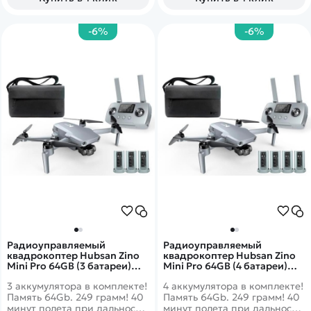
-6%
-6%
Радиоуправляемый
Радиоуправляемый
квадрокоптер Hubsan Zino
квадрокоптер Hubsan Zino
Mini Pro 64GB (3 батареи)
Mini Pro 64GB (4 батареи)
RTF - Zino Mini Pro 64
RTF - Zino Mini Pro 64
3 аккумулятора в комплекте!
4 аккумулятора в комплекте!
COMBO-3
COMBO-4
Память 64Gb. 249 грамм! 40
Память 64Gb. 249 грамм! 40
минут полета при дальности
минут полета при дальности