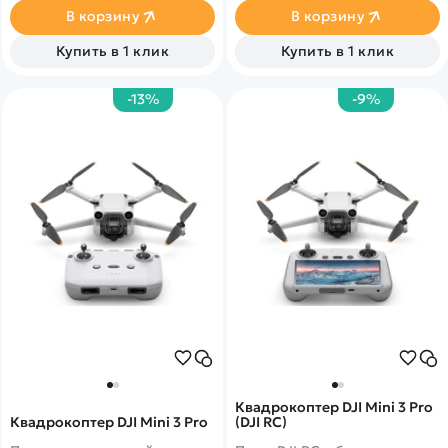
Возможностью цифровой
В корзину
В корзину
передачи изображений
Syncreas 4.0.
Купить в 1 клик
Купить в 1 клик
-13%
-9%
Квадрокоптер DJI Mini 3 Pro
Квадрокоптер DJI Mini 3 Pro
(DJI RC)