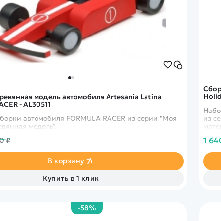
Сбор
Holid
ревянная модель автомобиля Artesania Latina
CER - AL30511
Набо
сборки автомобиля FORMULA RACER из серии "Моя
из с
вянная модель".
мате
мале
1 64
0 ₽
В корзину
Купить в 1 клик
-58%