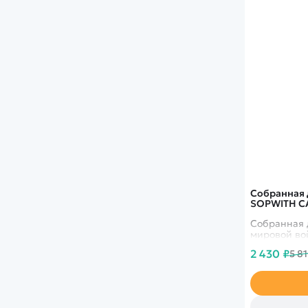
Собранная 
SOPWITH CA
Собранная 
мировой во
2 430 ₽
5 8