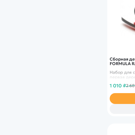
Сборная де
FORMULA RA
Набор для 
первая дере
1 010 ₽
2 68