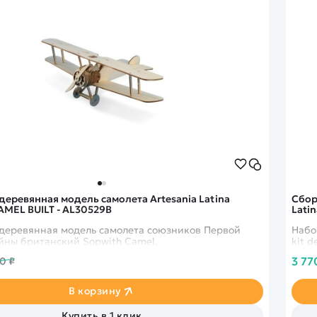
деревянная модель самолета Artesania Latina
Сбор
MEL BUILT - AL30529B
Latin
деревянная модель самолета союзников Первой
Набо
йны британский Sopwith Camel.
kit d
3 77
10 ₽
В корзину
Купить в 1 клик