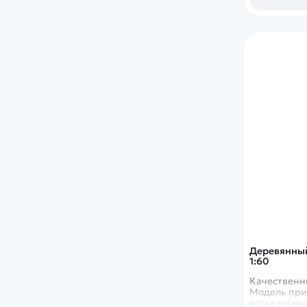
Деревянный
1:60
Качественн
Модель при
итоге можн