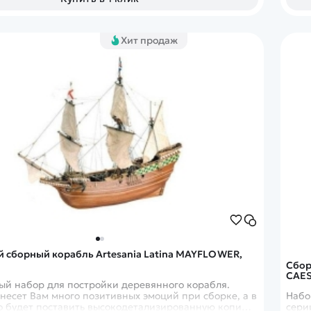
Хит продаж
 сборный корабль Artesania Latina MAYFLOWER,
Сбор
CAES
ый набор для постройки деревянного корабля.
несет Вам много позитивных эмоций при сборке, а в
Набо
о будет поставить высокодетализированную копию
сери