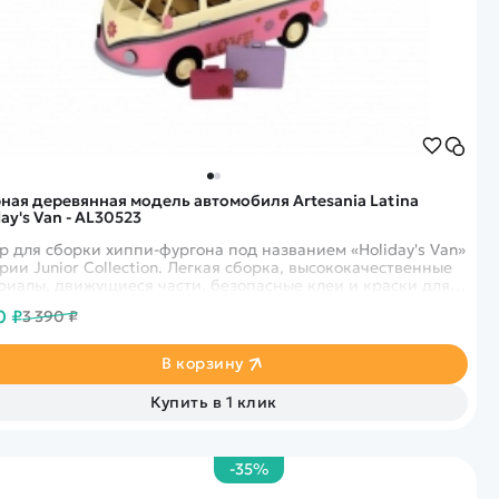
ная деревянная модель автомобиля Artesania Latina
ay's Van - AL30523
р для сборки хиппи-фургона под названием «Holiday's Van»
ерии Junior Collection. Легкая сборка, высококачественные
риалы, движущиеся части, безопасные клеи и краски для
ньких детей, наклейки ...
0 ₽
3 390 ₽
В корзину
Купить в 1 клик
-35%