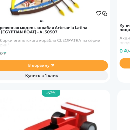
Купи
ревянная модель корабля Artesania Latina
пода
(EGYPTIAN BOAT) - AL30507
Акци
сборки египетского корабля CLEOPATRA из серии
рии".
0 ₽
7
90 ₽
В корзину
Купить в 1 клик
-62%