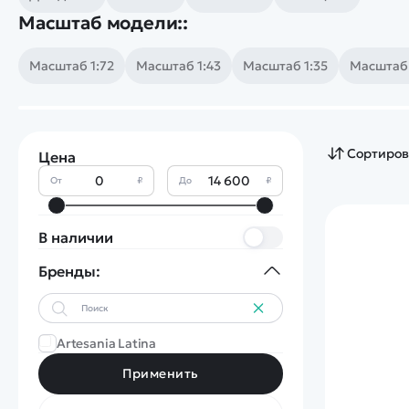
Смотреть
Запчасти
Масштаб модели::
Дроны с 4k камеро
Уцененные товары
Просмотренные товары
Скид
Масштаб 1:72
Масштаб 1:43
Масштаб 1:35
Масштаб 
Скоростной катер
Вертолетик для дет
Сортиров
Цена
Машины 1 к 10
От
₽
До
₽
В наличии
Бренды:
Смотреть
Artesania Latina
Применить