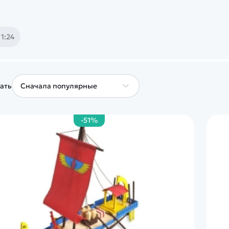
й
Заказать звонок
ки
1:24
ей ну пульте
Наши соцсети:
ать
-51%
-30%