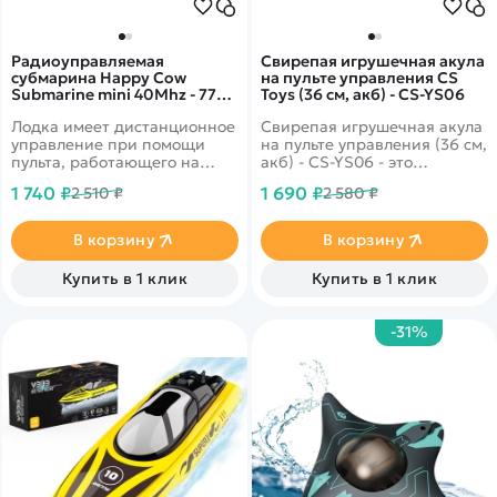
Радиоуправляемая
Свирепая игрушечная акула
субмарина Happy Cow
на пульте управления CS
Submarine mini 40Mhz - 777-
Toys (36 см, акб) - CS-YS06
586S BLACK
Лодка имеет дистанционное
Свирепая игрушечная акула
управление при помощи
на пульте управления (36 см,
пульта, работающего на
акб) - CS-YS06 - это
частоте 40Mhz. У нее
реалистичная акула на
1 740 ₽
1 690 ₽
2 510 ₽
2 580 ₽
водонепроницаемый корпус,
пульте управления, которая
что позволяет ей нырять и
имеет красивый внешний
всплывать на поверхность.
вид.
В корзину
В корзину
Купить в 1 клик
Купить в 1 клик
-31%