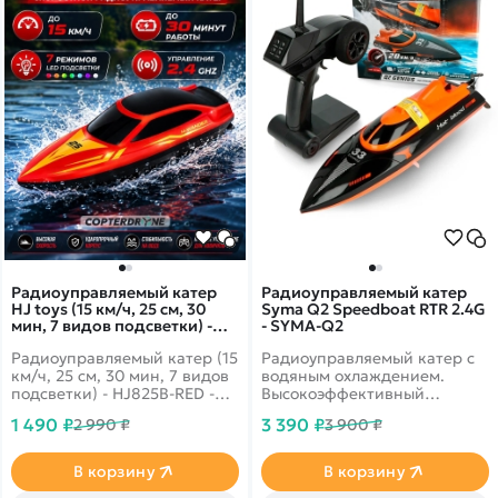
Радиоуправляемый катер
Радиоуправляемый катер
HJ toys (15 км/ч, 25 см, 30
Syma Q2 Speedboat RTR 2.4G
мин, 7 видов подсветки) -
- SYMA-Q2
HJ825B-RED
Радиоуправляемый катер (15
Радиоуправляемый катер с
км/ч, 25 см, 30 мин, 7 видов
водяным охлаждением.
подсветки) - HJ825B-RED -
Высокоэффективный
это высокоскоростная катер
гребной винт позволяет
1 490 ₽
3 390 ₽
2 990 ₽
3 900 ₽
HJ825 от компании HJ с
развить скорость до 30 км в
яркой светодиодной
час. Длина лодки 35,2 см.
подсветкой и возможностью
Система автопереворота.
В корзину
В корзину
игры до 30 минут. Катер
Установлен датчик воды.