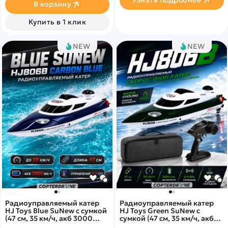
Узнать подробнее
даже тех, кто был далек от
В корзину
мира радиоуправляемой
техники. Катер легко
Купить в 1 клик
справится с волной,
несколько раз перевернется,
обойдет соперников и
NEW
NEW
придет к финишу первым.
Радиоуправляемый катер
Радиоуправляемый катер
HJ Toys Blue SuNew с сумкой
HJ Toys Green SuNew с
(47 см, 35 км/ч, акб 3000
сумкой (47 см, 35 км/ч, акб
mAh) - HJ806B-CARBON-
3000 mAh) - HJ806B-