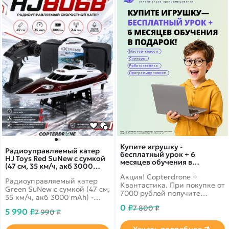
Покупателю
Вертолеты
Блог
Катера
Статьи про беспилотники
Контакты
Роботы
Обзор квадрокоптеров
Оплата и доставка
Самолеты
Аренда Квадрокоптеров
Помощь
Сборные модели
Покупка в кредит
Отследить заказ
Детские электромобили
Оплата на сайте
Спецтехника
Железные дороги
Конструкторы
Запчасти для моделей
Купите игрушку -
Радиоуправляемый катер
бесплатный урок + 6
HJ Toys Red SuNew с сумкой
месяцев обучения в
(47 см, 35 км/ч, акб 3000
подарок!
mAh) - HJ806B-CARBON-RED
Акция! Copterdrone +
Радиоуправляемый катер
Квантастика. При покупке от
Green SuNew с сумкой (47 см,
7000 рублей получите
35 км/ч, акб 3000 mAh) -
уникальное предложение от
HJ806B-CARBON-RED - это
0 ₽
7 800 ₽
нашего партнера
5 990 ₽
7 990 ₽
компактная, мобильная,
выносливая игрушка очарует