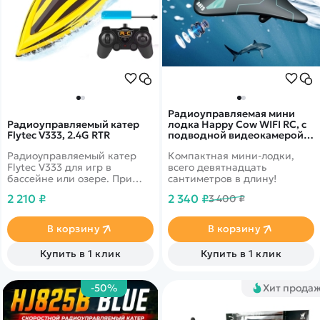
Радиоуправляемая мини
Радиоуправляемый катер
лодка Happy Cow WIFI RC, с
Flytec V333, 2.4G RTR
подводной видеокамерой в
режиме реального времени
Радиоуправляемый катер
Компактная мини-лодки,
- 777-273
Flytec V333 для игр в
всего девятнадцать
бассейне или озере. При
сантиметров в длину!
изготовлении корпуса
2 210 ₽
2 340 ₽
3 400 ₽
использована новая
ультразвуковая технология,
которая обеспечивает
В корзину
В корзину
прочность и
водонепроницаемость
Купить в 1 клик
Купить в 1 клик
катера.
-50%
Хит прода