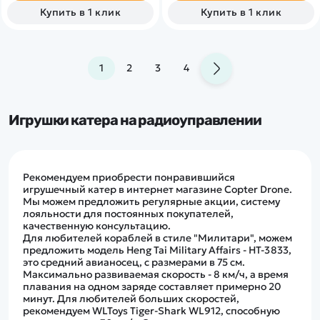
техники.
игры до 30 минут. Катер
Купить в 1 клик
Купить в 1 клик
предназначен для
использования на озерах,
прудах и других открытых
водоемах.
1
2
3
4
Игрушки катера на радиоуправлении
Рекомендуем приобрести понравившийся
игрушечный катер в интернет магазине Copter Drone.
Мы можем предложить регулярные акции, систему
лояльности для постоянных покупателей,
качественную консультацию.
Для любителей кораблей в стиле "Милитари", можем
предложить модель Heng Tai Military Affairs - HT-3833,
это средний авианосец, с размерами в 75 см.
Максимально развиваемая скорость - 8 км/ч, а время
плавания на одном заряде составляет примерно 20
минут. Для любителей больших скоростей,
рекомендуем WLToys Tiger-Shark WL912, способную