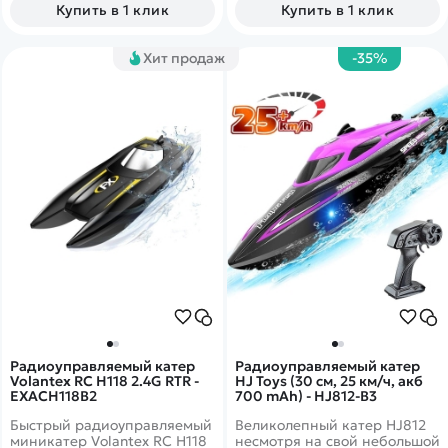
предназначен для
Цвет оранжевый
Купить в 1 клик
Купить в 1 клик
использования на озерах,
прудах и других открытых
водоемах.
Хит продаж
-35%
Радиоуправляемый катер
Радиоуправляемый катер
Volantex RC H118 2.4G RTR -
HJ Toys (30 см, 25 км/ч, акб
EXACH118B2
700 mAh) - HJ812-B3
Быстрый радиоуправляемый
Великолепный катер HJ812
миникатер Volantex RC H118
несмотря на свой небольшой