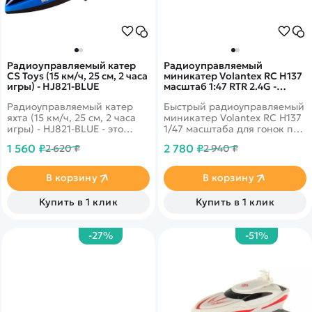
Радиоуправляемый катер
Радиоуправляемый
CS Toys (15 км/ч, 25 см, 2 часа
миникатер Volantex RC H137
игры) - HJ821-BLUE
масштаб 1:47 RTR 2.4G -
EXAC79602B2
Радиоуправляемый катер
Быстрый радиоуправляемый
яхта (15 км/ч, 25 см, 2 часа
миникатер Volantex RC H137
игры) - HJ821-BLUE - это
1/47 масштаба для гонок по
высокоскоростная катер
воде с мощными двойными
1 560 ₽
2 780 ₽
2 620 ₽
2 940 ₽
яхта HJ821 от компании HJ с
двигателями и пультом
яркой светодиодной
дистанционного управления
подсветкой и возможностью
2,4 ГГц.
В корзину
В корзину
игры до 2 часов. Яхта
предназначена для
Купить в 1 клик
Купить в 1 клик
использования на озерах,
прудах и других открытых
водоемах.
-27%
-51%