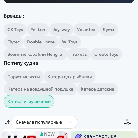
Дополнительный способ связи
WhatsApp/Мобильный
Бренды:
Есть вопрос? Можем связаться с вами
CS Toys
Fei Lun
Joysway
Volantex
Syma
Flytec
Double Horse
WLToys
Заказать звонок
Военные корабли HengTai
Traxxas
Create Toys
По типу судна:
Наши соцсети:
Парусные яхты
Катера для рыбалки
Катера на воздушной подушке
Катера детские
Каталог
Катера игрушечные
Квадрокоптеры
Информация
Машинки
Танки
Оптовые продажи
NEW