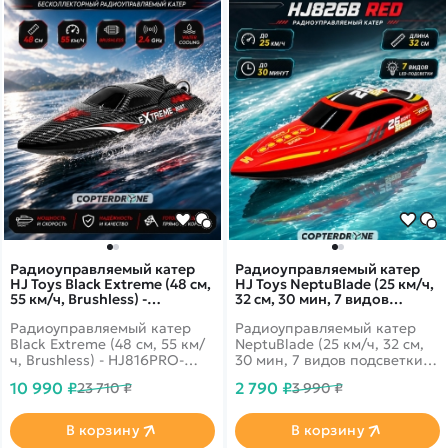
Радиоуправляемый катер
Радиоуправляемый катер
HJ Toys Black Extreme (48 см,
HJ Toys NeptuBlade (25 км/ч,
55 км/ч, Brushless) -
32 см, 30 мин, 7 видов
HJ816PRO-CARBON-BLACK
подсветки) - HJ826B-RED
Радиоуправляемый катер
Радиоуправляемый катер
Black Extreme (48 см, 55 км/
NeptuBlade (25 км/ч, 32 см,
ч, Brushless) - HJ816PRO-
30 мин, 7 видов подсветки) -
CARBON-BLACK - это
HJ826B-RED - это
10 990 ₽
2 790 ₽
23 710 ₽
3 990 ₽
компактная, мобильная,
высокоскоростная катер
выносливая игрушка очарует
HJ826 от компании HJ с
даже тех, кто был далек от
яркой светодиодной
В корзину
В корзину
мира радиоуправляемой
подсветкой и возможностью