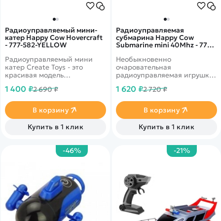
Радиоуправляемый мини-
Радиоуправляемая
катер Happy Cow Hovercraft
субмарина Happy Cow
- 777-582-YELLOW
Submarine mini 40Mhz - 777-
589-YELLOW
Радиоуправляемый мини
Необыкновенно
катер Create Toys - это
очаровательная
красивая модель
радиоуправляемая игрушка
скоростного катера в
с красивым и ярким цветом
1 400 ₽
1 620 ₽
2 690 ₽
2 720 ₽
небольшом размере теперь
корпуса, обязательно,
может стать любимой
привлечет внимание и
игрушкой вашего ребенка.
заинтересует Вашего
В корзину
В корзину
ребёнка.
Купить в 1 клик
Купить в 1 клик
-46%
-21%