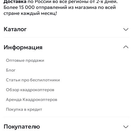
Доставка
по России во все регионы от 2-х дней.
Более 15 000 отправлений из магазина по всей
стране каждый месяц!
Каталог
Квадрокоптеры
Информация
Машинки
Танки
Оптовые продажи
Вертолеты
Блог
Катера
Статьи про беспилотники
Роботы
Обзор квадрокоптеров
Самолеты
Аренда Квадрокоптеров
Сборные модели
Покупка в кредит
Детские электромобили
Покупателю
Спецтехника