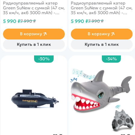
Радиоуправляемый катер
Радиоуправляемый катер
BLUE
CARBON-GREEN
Green SuNew с сумкой (47 см,
Green SuNew с сумкой (47 см,
35 км/ч, акб 3000 mAh) -
35 км/ч, акб 3000 mAh) -
HJ806B-CARBON-BLUE - это
HJ806B-CARBON-GREEN - это
5 990 ₽
5 990 ₽
7 990 ₽
7 990 ₽
компактная, мобильная,
компактная, мобильная,
выносливая игрушка очарует
выносливая игрушка очарует
даже тех, кто был далек от
даже тех, кто был далек от
В корзину
В корзину
мира радиоуправляемой
мира радиоуправляемой
техники. Катер легко
техники. Катер легко
Купить в 1 клик
Купить в 1 клик
справится с волной,
справится с волной,
несколько раз перевернется,
несколько раз перевернется,
обойдет соперников и
обойдет соперников и
-30%
-34%
придет к финишу первым.
придет к финишу первым.