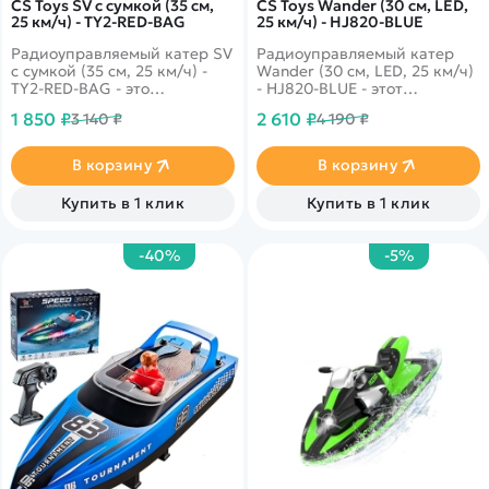
CS Toys SV с сумкой (35 см,
CS Toys Wander (30 см, LED,
25 км/ч) - TY2-RED-BAG
25 км/ч) - HJ820-BLUE
Радиоуправляемый катер SV
Радиоуправляемый катер
с сумкой (35 см, 25 км/ч) -
Wander (30 см, LED, 25 км/ч)
TY2-RED-BAG - это
- HJ820-BLUE - этот
сверхскоростной мини катер
великолепный катер HJ820
1 850 ₽
2 610 ₽
3 140 ₽
4 190 ₽
на радиоуправлении в
несмотря на свой небольшой
комплекте с сумкой для
размер, может достичь
удобной транспортировки и
максимальной скорости 25
В корзину
В корзину
хранения лодки. Помимо
км/ч, благодаря мощному
высокой скорости катер
коллекторному
Купить в 1 клик
Купить в 1 клик
отличает полностью
электродвигателю!
пропорциональное
управление и наличие
-40%
-5%
заднего хода. Возможность
плавать и поворачивать как
быстро, так и медленно
позволит использовать
любой водоем - от
небольшого бассейна до
открытого моря!