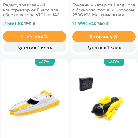
элементов - Flytec-V101
Радиоуправляемый
Гоночный катер от Heng Long
конструктор от Flytec для
с бесколлекторным мотором
сборки катера V101 из 140
2500 KV. Максимальная
деталей.
скорость более 65 км/ч.
2 560 ₽
11 990 ₽
3 180 ₽
13 340 ₽
Управляется на расстоянии
до 150 м. Цвет лодки -
бирюзовый с желтым и
В корзину
В корзину
оранжевым.
Купить в 1 клик
Купить в 1 клик
-47%
-40%