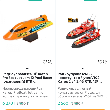
Радиоуправляемый катер
Радиоуправляемый
ProBoat Jet Jam 12 Pool Racer
конструктор Flytec V102
(оранжевый) RTR -
Катер 2 в 1 2.4G RTR, 159
PRB08031T1
элементов - Flytec-V102
Неопрокидывающийся
Радиоуправляемый
катер ProBoat Jet Jam с
конструктор от Flytec для
коллекторным двигателем
сборки катера V102 из 169
390 класса.
деталей.
6 270 ₽
2 560 ₽
8 100 ₽
3 180 ₽