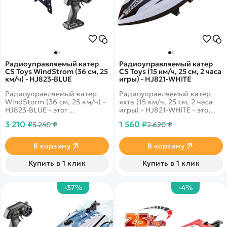
Радиоуправляемый катер
Радиоуправляемый катер
CS Toys WindStrom (36 см, 25
CS Toys (15 км/ч, 25 см, 2 часа
км/ч) - HJ823-BLUE
игры) - HJ821-WHITE
Радиоуправляемый катер
Радиоуправляемый катер
WindStorm (36 см, 25 км/ч) -
яхта (15 км/ч, 25 см, 2 часа
HJ823-BLUE - этот
игры) - HJ821-WHITE - это
обновленная версия
высокоскоростная катер
3 210 ₽
1 560 ₽
5 240 ₽
2 620 ₽
великолепного катера HJ808
яхта HJ821 от компании HJ с
несмотря на свой небольшой
яркой светодиодной
размер, может достичь
подсветкой и возможностью
В корзину
В корзину
максимальной скорости 25
игры до 2 часов. Яхта
км/ч, благодаря мощному
предназначена для
Купить в 1 клик
Купить в 1 клик
коллекторному
использования на озерах,
электродвигателю!
прудах и других открытых
водоемах.
-37%
-4%