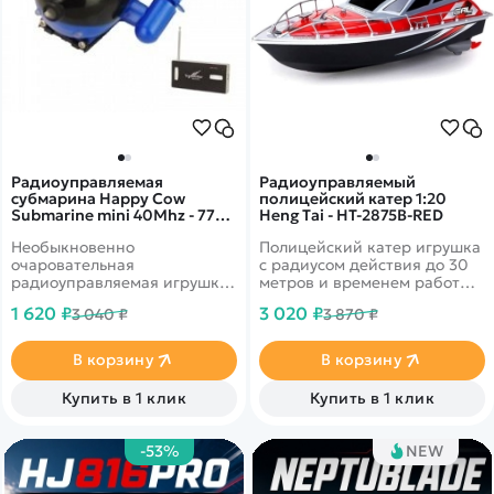
Радиоуправляемая
Радиоуправляемый
субмарина Happy Cow
полицейский катер 1:20
Submarine mini 40Mhz - 777-
Heng Tai - HT-2875B-RED
589-BLUE
Необыкновенно
Полицейский катер игрушка
очаровательная
с радиусом действия до 30
радиоуправляемая игрушка
метров и временем работы
с красивым и ярким цветом
до 20 минут. Лодка
1 620 ₽
3 020 ₽
3 040 ₽
3 870 ₽
корпуса, обязательно,
выполнена в красном цвете.
привлечет внимание и
заинтересует Вашего
В корзину
В корзину
ребёнка.
Купить в 1 клик
Купить в 1 клик
-53%
NEW