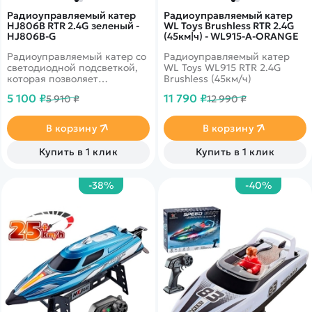
Радиоуправляемый катер
Радиоуправляемый катер
HJ806B RTR 2.4G зеленый -
WL Toys Brushless RTR 2.4G
HJ806B-G
(45км|ч) - WL915-A-ORANGE
Радиоуправляемый катер со
Радиоуправляемый катер
светодиодной подсветкой,
WL Toys WL915 RTR 2.4G
которая позволяет
Brushless (45км/ч)
использовать модель в
5 100 ₽
11 790 ₽
5 910 ₽
12 990 ₽
тёмное время суток.
Благодаря мощному
коллекторному двигателю,
В корзину
В корзину
лодка может разгоняться до
35 км в час. Расстояние
Купить в 1 клик
Купить в 1 клик
управления - 200 метров.
Время игры на одном заряде
до 20 минут. Цвет - зеленый.
-38%
-40%