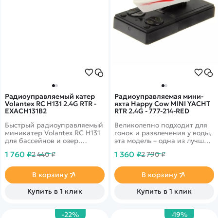
Радиоуправляемый катер
Радиоуправляемая мини-
Volantex RC H131 2.4G RTR -
яхта Happy Cow MINI YACHT
EXACH131B2
RTR 2.4G - 777-214-RED
Быстрый радиоуправляемый
Великолепно подходит для
миникатер Volantex RC H131
гонок и развлечения у воды,
для бассейнов и озер.
эта модель – одна из лучших
Высокопроизводительный
скоростных лодок, которая
1 760 ₽
1 360 ₽
2 440 ₽
2 790 ₽
коллекторный двигатель,
доставит Вам массу
который обеспечивает
удовольствия
скорость модели.
В корзину
В корзину
Купить в 1 клик
Купить в 1 клик
-22%
-19%