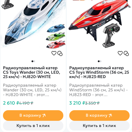
Радиоуправляемый катер
Радиоуправляемый катер
CS Toys Wander (30 см, LED,
CS Toys WindStorm (36 см, 25
25 км/ч) - HJ820-WHITE
км/ч) - HJ823-RED
Радиоуправляемый катер
Радиоуправляемый катер
Wander (30 см, LED, 25 км/ч)
WindStorm (36 см, 25 км/ч) -
- HJ820-WHITE - этот
HJ823-RED - этот
великолепный катер HJ820
обновленная версия
2 610 ₽
3 210 ₽
4 190 ₽
3 350 ₽
несмотря на свой небольшой
великолепного катера HJ808
размер, может достичь
несмотря на свой небольшой
максимальной скорости 25
размер, может достичь
В корзину
В корзину
км/ч, благодаря мощному
максимальной скорости 25
коллекторному
км/ч, благодаря мощному
Купить в 1 клик
Купить в 1 клик
электродвигателю!
коллекторному