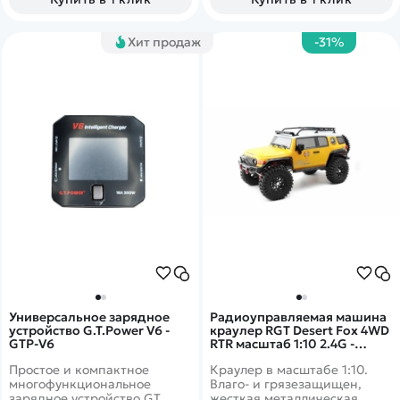
Хит продаж
-31%
Универсальное зарядное
Радиоуправляемая машина
устройство G.T.Power V6 -
краулер RGT Desert Fox 4WD
GTP-V6
RTR масштаб 1:10 2.4G -
EX86120|R86363-2 Yellow
Простое и компактное
Краулер в масштабе 1:10.
многофункциональное
Влаго- и грязезащищен,
зарядное устройство GT
жесткая металлическая