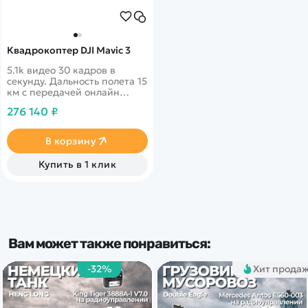
Квадрокоптер DJI Mavic 3
5.1k видео 30 кадров в
секунду. Дальность полета 15
км с передачей онлайн
видео 1080p. 46 минут в
276 140 ₽
полете. Датчики облета
препятствий по всем
направлениям
В корзину
Купить в 1 клик
Вам может также понравиться:
-32%
Хит прода