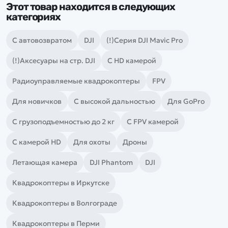
Этот товар находится в следующих
категориях
С автовозвратом
DJI
(!)Серия DJI Mavic Pro
(!)Аксесуары на стр. DJI
С HD камерой
Радиоуправляемые квадрокоптеры
FPV
Для новичков
С высокой дальностью
Для GoPro
С грузоподъемностью до 2 кг
С FPV камерой
С камерой HD
Для охоты
Дроны
Летающая камера
DJI Phantom
DJI
Квадрокоптеры в Иркутске
Квадрокоптеры в Волгограде
Квадрокоптеры в Перми