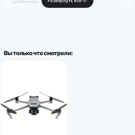
Развернуть все
до 60 минут
Тип мотора
бесколлекторный
Доп.характеристики:
Вы только что смотрели:
Датчики облета
Дальность полета:
более 10 км
Подвес камеры:
3-осевой