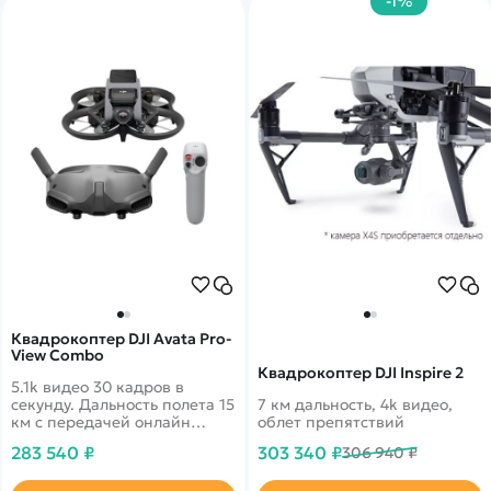
-1%
Квадрокоптер DJI Avata Pro-
View Combo
Квадрокоптер DJI Inspire 2
5.1k видео 30 кадров в
секунду. Дальность полета 15
7 км дальность, 4k видео,
км с передачей онлайн
облет препятствий
видео 1080p. 46 минут в
283 540 ₽
303 340 ₽
306 940 ₽
полете. Датчики облета
препятствий по всем