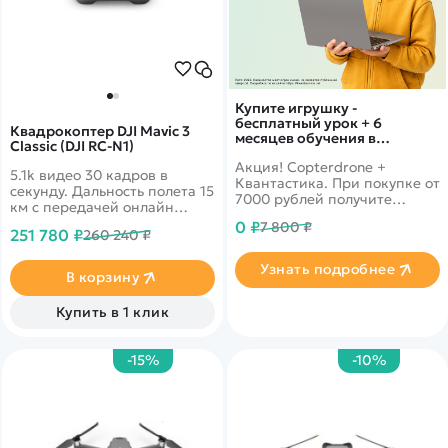
Купите игрушку -
бесплатный урок + 6
Квадрокоптер DJI Mavic 3
месяцев обучения в
Classic (DJI RC-N1)
подарок!
Акция! Copterdrone +
5.1k видео 30 кадров в
Квантастика. При покупке от
секунду. Дальность полета 15
7000 рублей получите
км с передачей онлайн
уникальное предложение от
видео 1080p. 46 минут в
0 ₽
7 800 ₽
нашего партнера
251 780 ₽
260 240 ₽
полете. Датчики облета
препятствий по всем
Узнать подробнее
направлениям
В корзину
Купить в 1 клик
-15%
-10%