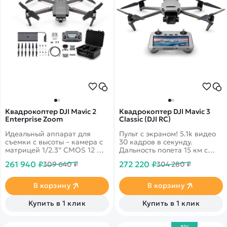
Квадрокоптер DJI Mavic 2
Квадрокоптер DJI Mavic 3
Enterprise Zoom
Classic (DJI RC)
Идеальный аппарат для
Пульт с экраном! 5.1k видео
съемки с высоты – камера с
30 кадров в секунду.
матрицей 1/2.3” CMOS 12 Мп
Дальность полета 15 км с
и оптическим зумом для
передачей онлайн видео
261 940 ₽
272 220 ₽
309 640 ₽
304 280 ₽
сверхвысокого разрешения
1080p. 46 минут в полете.
и четкости. Видео 4K.
Датчики облета
Дальность до 8 км. Полет 31
препятствий по всем
В корзину
В корзину
минуту.
направлениям
Купить в 1 клик
Купить в 1 клик