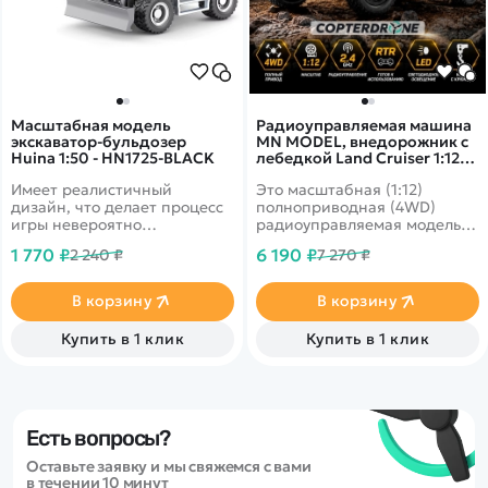
Масштабная модель
Радиоуправляемая машина
экскаватор-бульдозер
MN MODEL, внедорожник с
Huina 1:50 - HN1725-BLACK
лебедкой Land Cruiser 1:12,
2,4 ГГц, RTR, 4WD - MN-82T-
Имеет реалистичный
Это масштабная (1:12)
YELLOW
дизайн, что делает процесс
полноприводная (4WD)
игры невероятно
радиоуправляемая модель
увлекательным.
внедорожного пикапа,
1 770 ₽
6 190 ₽
2 240 ₽
7 270 ₽
предназначенная для
подростков и взрослых.
Модель сочетает в себе
В корзину
В корзину
высокую проходимость по
бездорожью с
Купить в 1 клик
Купить в 1 клик
функциональной крановой
установкой, что
обеспечивает реалистичный
игровой процесс и
впечатляющую инженерную
игру.
Есть вопросы?
Оставьте заявку и мы свяжемся с вами
в течении 10 минут