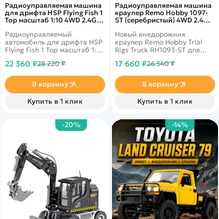
Радиоуправляемая машина
Радиоуправляемая машина
для дрифта HSP Flying Fish 1
краулер Remo Hobby 1097-
Top масштаб 1:10 4WD 2.4G -
ST (серебристый) 4WD 2.4G
94123TOP SP03 Supra
1/10 RTR - RH1097-ST Silver
Радиоуправляемый
Новый внедорожник
автомобиль для дрифта HSP
краулер Remo Hobby Trial
Flying Fish 1 Top масштаб 1:10
Rigs Truck RH1093-ST для
4WD - 94123TOP/SP03 —
трофи-рейдов с постоянным
22 360 ₽
17 660 ₽
28 220 ₽
26 540 ₽
самая мощная в линейке
полным приводом,
HPS, разработанной
независимыми мостами и
специально для дрифта.
рамной конструкцией
В корзину
В корзину
Верхом мастерства в этом
шасси.
искусстве является
Купить в 1 клик
Купить в 1 клик
прохождение трассы с
максимально глубоким
скольжением. И эта
-20%
-14%
радиоуправляемая машина
увеличит ваши шансы на
победу в любом заезде.