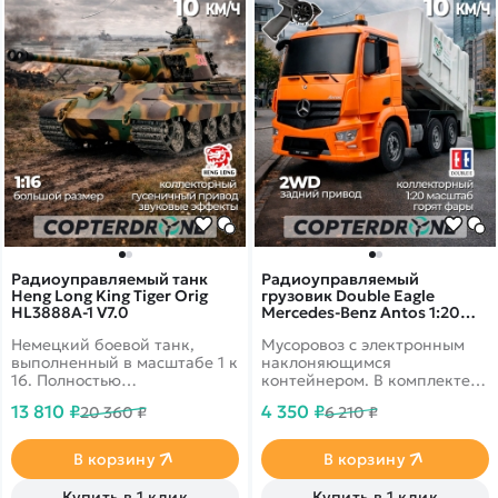
Радиоуправляемый танк
Радиоуправляемый
Heng Long King Tiger Orig
грузовик Double Eagle
HL3888A-1 V7.0
Mercedes-Benz Antos 1:20
E560-003
Немецкий боевой танк,
Мусоровоз с электронным
выполненный в масштабе 1 к
наклоняющимся
16. Полностью
контейнером. В комплекте
функционирующая башня,
идут мусорные баки. Имеет
13 810 ₽
4 350 ₽
20 360 ₽
6 210 ₽
со звуковыми эффектами
резиновые колеса и
придаст реалистичности
светящиеся фары
Вашей игре. Гусеницы
В корзину
В корзину
обладают регулировкой для
натяжения.
Купить в 1 клик
Купить в 1 клик