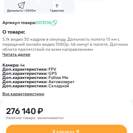
Покупателю
Вертолеты
Блог
Катера
Дальность < 5000м
Гарантия
Статьи про беспилотники
Контакты
Роботы
Обзор квадрокоптеров
Оплата и доставка
Артикул товара:
003518
Самолеты
Аренда Квадрокоптеров
Помощь
О товаре:
Сборные модели
Покупка в кредит
Отследить заказ
5.1k видео 30 кадров в секунду. Дальность полета 15 км с
Детские электромобили
передачей онлайн видео 1080p. 46 минут в полете. Датчики
Оплата на сайте
облета препятствий по всем направлениям
Спецтехника
Читать далее
Железные дороги
Камера:
4к
Конструкторы
Доп.характеристики:
FPV
Доп.характеристики:
GPS
Запчасти для моделей
Доп.характеристики:
Follow Me
Доп.характеристики:
Автовозврат
Доп.характеристики:
Складной
Все характеристики
276 140 ₽
Наличие товара: заканчивается
В корзину