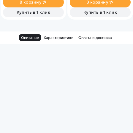
направлениям. DJI Goggles 2
В корзину
В корзину
и DJI Motion Controller
обеспечивают
Купить в 1 клик
Купить в 1 клик
захватывающий сенсорный
опыт с интуитивно понятным
управлением движениями
рук и головы.
Описание
Характеристики
Оплата и доставка