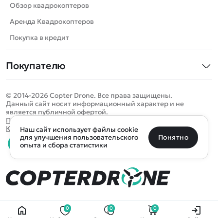
Роботы
Обзор квадрокоптеров
Самолеты
Аренда Квадрокоптеров
Сборные модели
Покупка в кредит
Детские электромобили
Покупателю
Спецтехника
Контакты
Железные дороги
© 2014-2026 Copter Drone. Все права защищены.
Оплата и доставка
Игрушки
Данный сайт носит информационный характер и не
является публичной офертой.
Помощь
Запчасти для моделей
Определить местоположение
Политика конфиденциальности
Карта сайта
Наш сайт использует файлы cookie
Отследить заказ
Бренды
Санкт-Петербург
Москва
Майкоп
Уфа
Понятно
для улучшения пользовательского
опыта и сбора статистики
Оплата на сайте
Улан-Удэ
Пермь
Псков
Ростов-на-Дону
0 товаров
Очистить
Все подборки
В корзину
0 ₽
Ещё более 300 населённых пунктов
Воспользуйтесь поиском, чтобы найти нужный
0
0
0