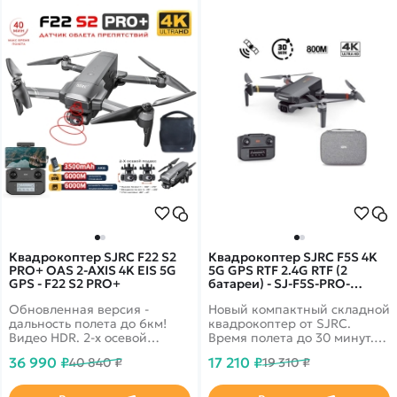
Квадрокоптер SJRC F22 S2
Квадрокоптер SJRC F5S 4K
PRO+ OAS 2-AXIS 4K EIS 5G
5G GPS RTF 2.4G RTF (2
GPS - F22 S2 PRO+
батареи) - SJ-F5S-PRO-
COMBO
Обновленная версия -
Новый компактный складной
дальность полета до 6км!
квадрокоптер от SJRC.
Видео HDR. 2-х осевой
Время полета до 30 минут.
подвес, 5G Wi-Fi с надежным
Дальность полета и
36 990 ₽
17 210 ₽
40 840 ₽
19 310 ₽
сигналом, Ultra HD камера
трансляция видео до 800
4k, GPS автовозврат, время
метров. Также в комплекте
полета до 40 минут.
вы найдете удобную сумку