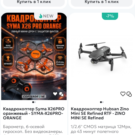
Купить в 1 клик
Купить в 1 клик
поэтому X26 имеет высокую
яркую подсветку, красивый
прочность. Обтекаемая
дизайн и самое главное
форма корпуса уменьшает
доставит вам в два раза
NEW
-7%
сопротивление воздуха при
больше удовольствия, так
движении, чем улучшает
как время игры увеличено
аэродинамику. Также в
до 10 минут.
комплекте вы найдете
удобную сумку для хранения
и транспортировки модели.
Квадрокоптер Syma X26PRO
Квадрокоптер Hubsan Zino
оранжевый - SYMA-X26PRO-
Mini SE Refined RTF - ZINO
ORANGE
MINI SE Refined
Барометр, 6-осевой
1/2.6'' CMOS матрица 12Mpx,
гироскоп. Без видеокамеры.
до 43 минут полетного