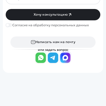
Дополнительный способ связи
WhatsApp/Мобильный
Хочу консультацию
Есть вопрос? Можем связаться с вами
Cогласие на обработку персональных данных
Заказать звонок
Написать нам на почту
Наши соцсети:
или задать вопрос
Каталог
Квадрокоптеры
Информация
Машинки
Танки
Оптовые продажи