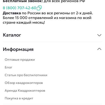
Бесплатный звонок:
для всех регионов РФ
8 (800) 707-42-60
Доставка
по России во все регионы от 2-х дней.
Более 15 000 отправлений из магазина по всей
стране каждый месяц!
Каталог
Квадрокоптеры
Информация
Машинки
Танки
Оптовые продажи
Вертолеты
Блог
Катера
Статьи про беспилотники
Роботы
Обзор квадрокоптеров
Самолеты
Аренда Квадрокоптеров
Сборные модели
Покупка в кредит