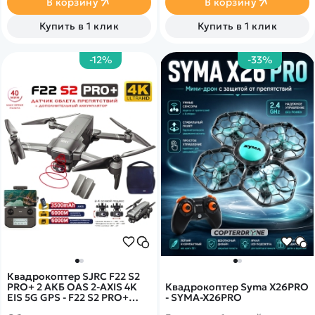
В корзину
В корзину
для хранения и
транспортировки модели.
Купить в 1 клик
Купить в 1 клик
-12%
-33%
Квадрокоптер SJRC F22 S2
PRO+ 2 АКБ OAS 2-AXIS 4K
Квадрокоптер Syma X26PRO
EIS 5G GPS - F22 S2 PRO+
- SYMA-X26PRO
COMBO