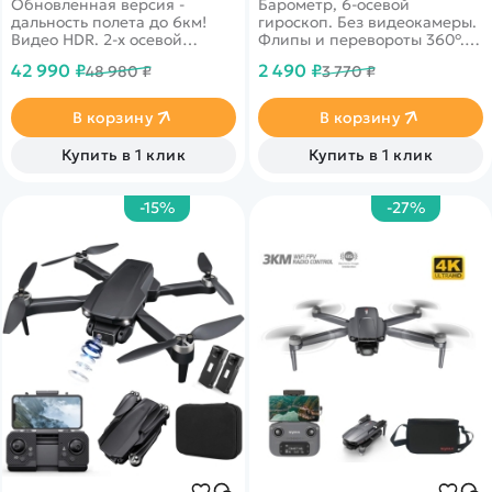
Обновленная версия -
Барометр, 6-осевой
дальность полета до 6км!
гироскоп. Без видеокамеры.
Видео HDR. 2-х осевой
Флипы и перевороты 360°.
подвес, 5G Wi-Fi с надежным
Облет препятствий,
42 990 ₽
2 490 ₽
48 980 ₽
3 770 ₽
сигналом, Ultra HD камера
Headless Mode. Дальность 70
4k, GPS автовозврат, время
м. Время полета 6 минут.
полета до 40 минут.
Защита лопастей, корпус из
В корзину
В корзину
прочного ABS-пластика.
Купить в 1 клик
Купить в 1 клик
-15%
-27%