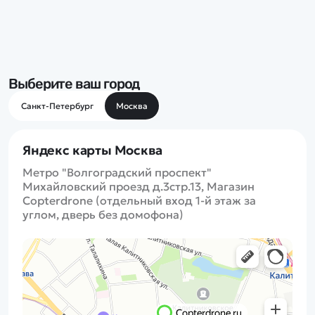
Покупателю
Вертолеты
Блог
Катера
Статьи про беспилотники
Контакты
Роботы
Обзор квадрокоптеров
Оплата и доставка
Самолеты
Аренда Квадрокоптеров
Помощь
Сборные модели
Выберите ваш город
Покупка в кредит
Отследить заказ
Детские электромобили
Санкт-Петербург
Москва
Оплата на сайте
Спецтехника
Железные дороги
Яндекс карты Москва
Конструкторы
Метро "Волгоградский проспект"
Запчасти для моделей
Михайловский проезд д.3стр.13, Магазин
Copterdrone (отдельный вход 1-й этаж за
углом, дверь без домофона)