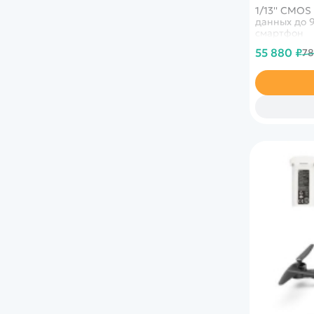
1/13'' CMOS
данных до 9
смартфон
55 880 ₽
78