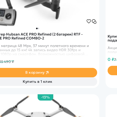
р Hubsan ACE PRO Refined (2 батареи) RTF -
Купи
E PRO Refined COMBO-2
пода
S матрица 48 Mpx, 37 минут полетного времени и
Акци
нных до 15 км! 4k запись видео HDR 30fps и
 1080p на смартфон. Возможностью цифровой
зображений Syncreas 4.0.
0 ₽
7
15 490 ₽
В корзину
Купить в 1 клик
-13%