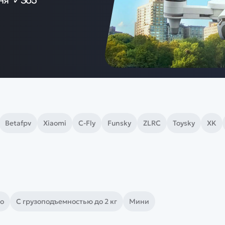
дня ✓365
й
Заказать звонок
ки
ей ну пульте
Наши соцсети:
-30%
Betafpv
Xiaomi
C-Fly
Funsky
ZLRC
Toysky
XK
no
С грузоподъемностью до 2 кг
Мини