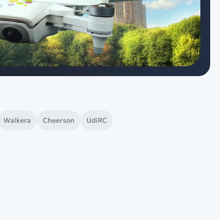
Спецтехника
Железные дороги
Конструкторы
Запчасти для моделей
Walkera
Cheerson
UdiRC