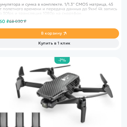
кумулятора и сумка в комплекте. 1/1.3'' CMOS матрица, 45
т полетного времени и передача данных до 9км! 4k запись
о 30fps и трансляция 1080p на смартфон
60 ₽
68 030 ₽
В корзину
Купить в 1 клик
-7%