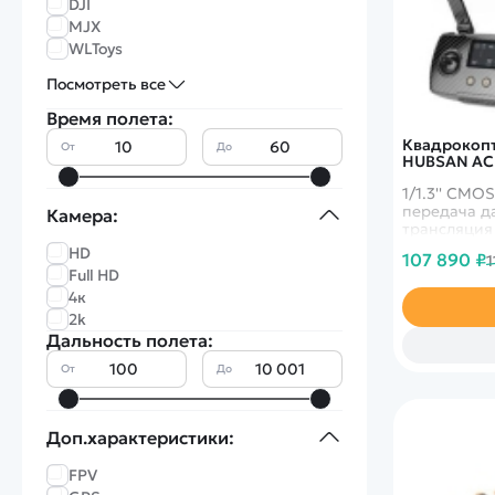
DJI
MJX
WLToys
Посмотреть все
Время полета:
Квадрокопте
От
До
HUBSAN AC
1/1.3'' CMO
передача да
Камера:
трансляция
передачи и
HD
107 890 ₽
1
Full HD
4к
2k
Дальность полета:
От
До
Доп.характеристики:
FPV