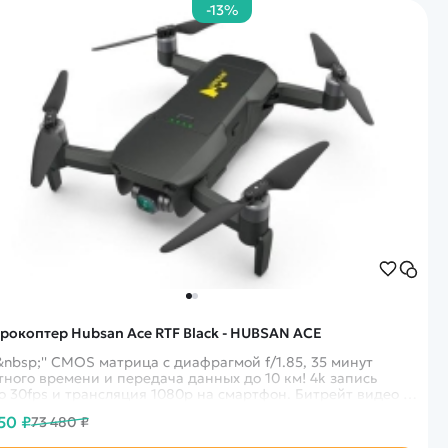
-13%
рокоптер Hubsan Ace RTF Black - HUBSAN ACE
3&nbsp;'' CMOS матрица с диафрагмой f/1.85, 35 минут
тного времени и передача данных до 10 км! 4k запись
о 30fps и трансляция 1080p на смартфон. Битрейт видео -
bps - 200Mbps
50 ₽
73 480 ₽