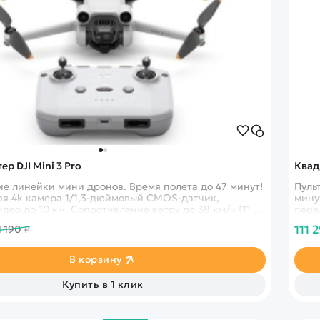
р DJI Mini 3 Pro
Квадр
е линейки мини дронов. Время полета до 47 минут!
Пуль
я 4k камера 1/1,3-дюймовый CMOS-датчик,
мину
део до 10 км. Сопротивление ветру до 38 км/ч (11 м/
пере
с)
111 
1 190 ₽
В корзину
Купить в 1 клик