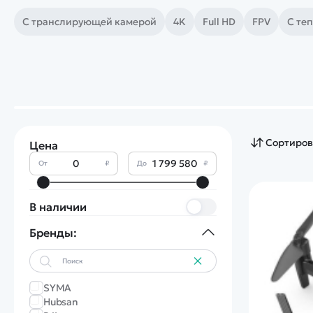
С транслирующей камерой
4K
Full HD
FPV
С те
Сортиров
Цена
От
₽
До
₽
В наличии
Бренды:
SYMA
Hubsan