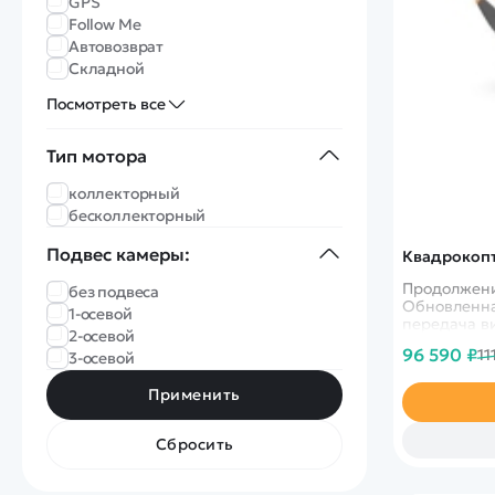
GPS
Follow Me
Автовозврат
Складной
Посмотреть все
Тип мотора
коллекторный
бесколлекторный
Подвес камеры:
Квадрокопте
Продолжени
без подвеса
Обновленна
1-осевой
передача ви
2-осевой
с)
96 590 ₽
11
3-осевой
Применить
Сбросить