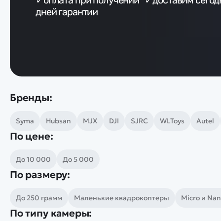
✓оплата при получении ✓доставим сего
Смотреть
Запчасти
дней гарантии
Дроны с 4k камеро
Уцененные товары
Просмотренные товары
Скид
Скоростной катер
Вертолетик для дет
Машины 1 к 10
Бренды:
Syma
Hubsan
MJX
DJI
SJRC
WLToys
Autel
По цене:
Смотреть
До 10 000
До 5 000
По размеру:
До 250 грамм
Маленькие квадрокоптеры
Micro и Na
По типу камеры: