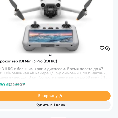
окоптер DJI Mini 3 Pro (DJI RC)
т DJI RC с большим ярким дисплеем. Время полета до 47
т! Обновленная 4k камера 1/1,3-дюймовый CMOS-датчик,
дача видео до 10 км. Сопротивление ветру до 38 км/ч (11 м/
290 ₽
122 530 ₽
В корзину
Купить в 1 клик