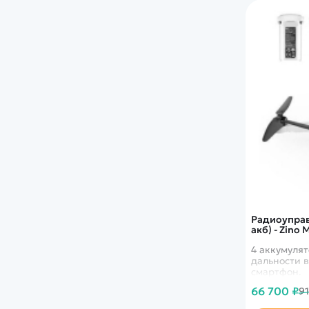
Радиоуправ
акб) - Zino
4 аккумулят
дальности в
смартфон.
66 700 ₽
91