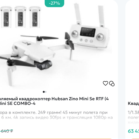
-27%
ляемый квадрокоптер Hubsan Zino Mini Se RTF (4
 Mini SE COMBO-4
Квад
ора в комплекте. 249 грамм! 45 минут полета при
1/1.
 6 км. 4k запись видео 30fps и трансляция 1080p на
поле
виде
100M
63 4
 640 ₽