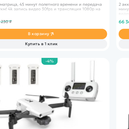
 матрица, 45 минут полетного времени и передача
2 ак
км! 4k запись видео 30fps и трансляция 1080p на
мину
виде
66 3
 230 ₽
В корзину
Купить в 1 клик
-4%