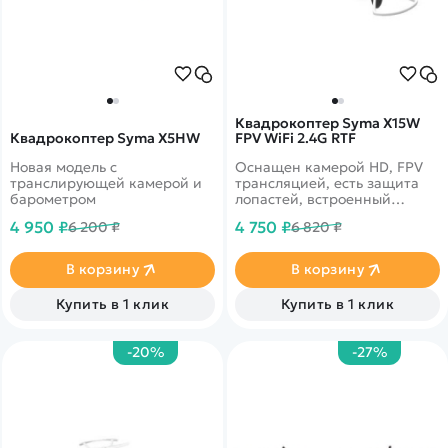
Квадрокоптер Syma X15W
Квадрокоптер Syma X5HW
FPV WiFi 2.4G RTF
Новая модель с
Оснащен камерой HD, FPV
транслирующей камерой и
трансляцией, есть защита
барометром
лопастей, встроенный
барометр
4 950 ₽
4 750 ₽
6 200 ₽
6 820 ₽
В корзину
В корзину
Купить в 1 клик
Купить в 1 клик
-20%
-27%