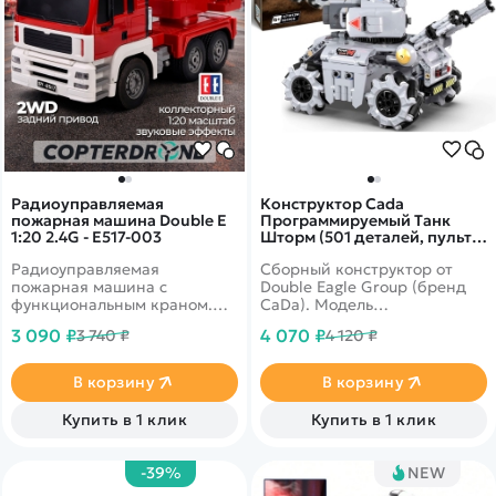
Радиоуправляемая
Конструктор Cada
пожарная машина Double E
Программируемый Танк
1:20 2.4G - E517-003
Шторм (501 деталей, пульт,
электропривод) - C71012W
Радиоуправляемая
Сборный конструктор от
пожарная машина с
Double Eagle Group (бренд
функциональным краном.
CaDa). Модель
Длина машины - 430 мм.
программируемого танка
3 090 ₽
4 070 ₽
3 740 ₽
4 120 ₽
Платформа поворачивается
Шторм из 501 детали. Танк
на 360 градусов.&nbsp;Свет
программируется с
фар и звуки движения.
телефона, ездит в 10
В корзину
В корзину
Аккумулятор NiCd на 400
направлениях, а его башня
mAh
поворачивается на 360
Купить в 1 клик
Купить в 1 клик
градусов. Цвет модели -
серый.
-39%
NEW