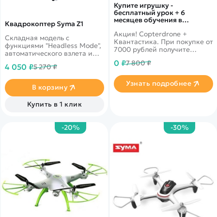
Купите игрушку -
бесплатный урок + 6
месяцев обучения в
Квадрокоптер Syma Z1
подарок!
Акция! Copterdrone +
Складная модель с
Квантастика. При покупке от
функциями "Headless Mode",
7000 рублей получите
автоматического взлета и
уникальное предложение от
посадки, возможностью
0 ₽
7 800 ₽
нашего партнера
4 050 ₽
5 270 ₽
управления наклоном
смартфона.
Узнать подробнее
В корзину
Купить в 1 клик
-20%
-30%