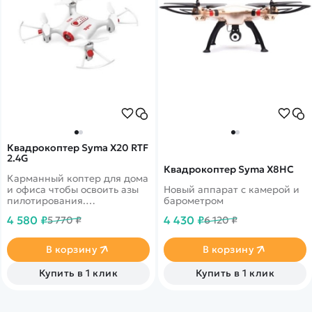
Квадрокоптер Syma X20 RTF
2.4G
Квадрокоптер Syma X8HC
Карманный коптер для дома
и офиса чтобы освоить азы
Новый аппарат с камерой и
пилотирования.
барометром
Автоматический взлет и
4 580 ₽
4 430 ₽
5 770 ₽
6 120 ₽
посадка
В корзину
В корзину
Купить в 1 клик
Купить в 1 клик