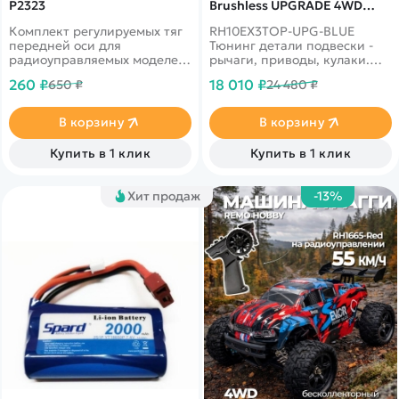
P2323
Brushless UPGRADE 4WD
2.4G 1:10 RTR RH10EX3TOP-
Комплект регулируемых тяг
RH10EX3TOP-UPG-BLUE
UPG-BLUE
передней оси для
Тюнинг детали подвески -
радиоуправляемых моделей
рычаги, приводы, кулаки.
Remo Hobby MMAX, EX3
Установлен мощный
260 ₽
18 010 ₽
650 ₽
24 480 ₽
масштаба 1/10
бесколлекторныйц
двигатель и емкий
аккумулятор LiPo 3300 mah
В корзину
В корзину
Купить в 1 клик
Купить в 1 клик
Хит продаж
-13%