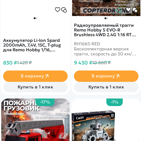
Радиоуправляемый трагги
Remo Hobby S EVO-R
Brushless 4WD 2.4G 1:16 RTR
RH1665-RED
Аккумулятор Li-Ion Spard
RH1665-RED
2000mAh, 7,4V, 15C, T‐plug
Бесколлекторная версия
для Remo Hobby 1/16,
трагги, скорость до 50 км/ч,
WLToys 12428 YT18650P
влагозащита электроники,
830 ₽
9 430 ₽
1 420 ₽
10 860 ₽
металл и АБС-пластик
В корзину
В корзину
Купить в 1 клик
Купить в 1 клик
-17%
-1%