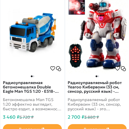
Радиоуправляемая
Радиоуправляемый робот
бетономешалка Double
Yearoo Кибервоин (33 см,
Eagle Man TGS 1:20 - E518-
сенсор, русский язык) -
003
22008A
Бетономешалка Man TGS
Радиоуправляемый робот
1:20 эффектно выглядит,
Кибервоин (33 см, сенсор,
быстро ездит, а возможность
русский язык) - это
управления многими
потрясающий
3 460 ₽
2 700 ₽
5 720 ₽
3 880 ₽
параметрами
многофункциональный
непосредственно с пульта
радиоуправляемый робот
подарит множество
Кибервоин, который может