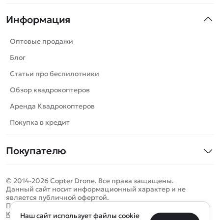
Квадрокоптеры
Информация
Машинки
Танки
Оптовые продажи
Вертолеты
Блог
Катера
Статьи про беспилотники
Роботы
Обзор квадрокоптеров
Самолеты
Аренда Квадрокоптеров
Сборные модели
Покупка в кредит
Детские электромобили
Покупателю
Спецтехника
Контакты
Железные дороги
© 2014-2026 Copter Drone. Все права защищены.
Оплата и доставка
Игрушки
Данный сайт носит информационный характер и не
является публичной офертой.
Помощь
Запчасти для моделей
Определить местоположение
Политика конфиденциальности
Карта сайта
Наш сайт использует файлы cookie
Отследить заказ
Бренды
Санкт-Петербург
Москва
Майкоп
Уфа