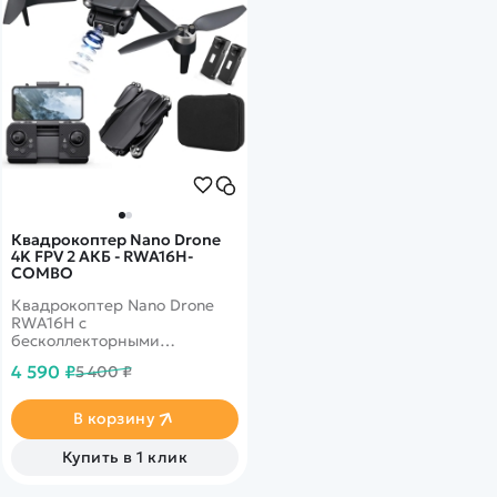
Квадрокоптер Nano Drone
4K FPV 2 АКБ - RWA16H-
COMBO
Квадрокоптер Nano Drone
RWA16H с
бесколлекторными
моторами, HD камерой и
4 590 ₽
5 400 ₽
очень компактным складным
дизайном. Его размер в
сложенном виде составляют
В корзину
всего 8 х 12,5 х 5,5 см. Он
легко помещается в
Купить в 1 клик
небольшой руке.