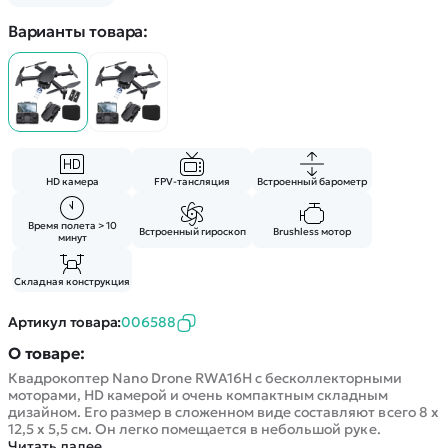
Покупателю
Вертолеты
Блог
Варианты товара:
Катера
Статьи про беспилотники
Контакты
Роботы
Обзор квадрокоптеров
Оплата и доставка
Самолеты
Аренда Квадрокоптеров
Помощь
Сборные модели
Покупка в кредит
Отследить заказ
Детские электромобили
Оплата на сайте
Спецтехника
HD камера
FPV-тансляция
Встроенный барометр
Железные дороги
Конструкторы
Время полета > 10
Встроенный гироскоп
Brushless мотор
минут
Запчасти для моделей
Складная конструкция
Артикул товара:
006588
О товаре:
Квадрокоптер Nano Drone RWA16H с бесколлекторными
моторами, HD камерой и очень компактным складным
дизайном. Его размер в сложенном виде составляют всего 8 х
12,5 х 5,5 см. Он легко помещается в небольшой руке.
Читать далее