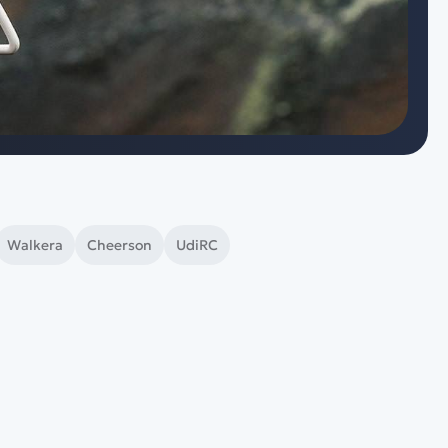
Спецтехника
Железные дороги
Конструкторы
Запчасти для моделей
Walkera
Cheerson
UdiRC