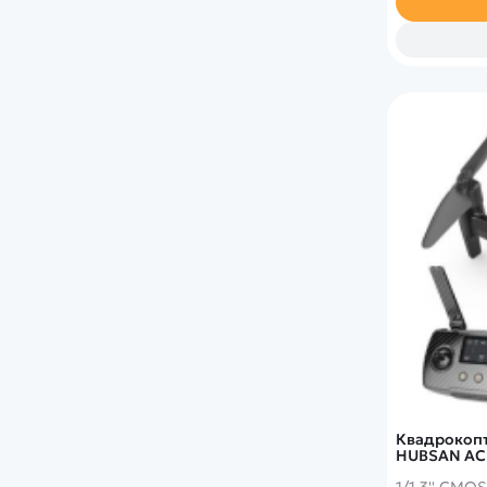
Квадрокопте
HUBSAN AC
1/1.3'' CMO