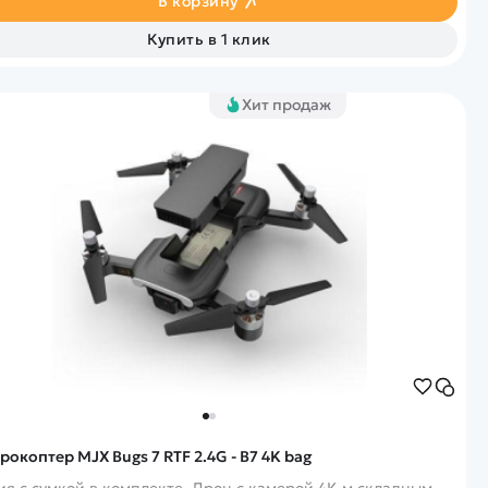
В корзину
Купить в 1 клик
Хит продаж
рокоптер MJX Bugs 7 RTF 2.4G - B7 4K bag
ия с сумкой в комплекте. Дрон с камерой 4K м складным