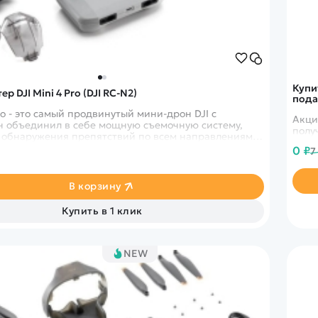
Купи
р DJI Mini 4 Pro (DJI RC-N2)
пода
Pro - это самый продвинутый мини-дрон DJI с
Акци
н объединил в себе мощную съемочную систему,
 обнаружения препятствий по всем направлениям,
слеживания ActiveTrack 360° с обновленным
0 ₽
7
ace Mode и возможность передачи видео на
е расстояние в 20 км. Mini 4 Pro еще больше
ворческие горизонты как для профессионалов, так и
В корзину
ющих пилотов.
Купить в 1 клик
NEW