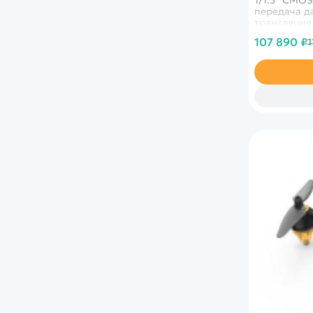
передача да
трансляция
передачи и
107 890 ₽
1