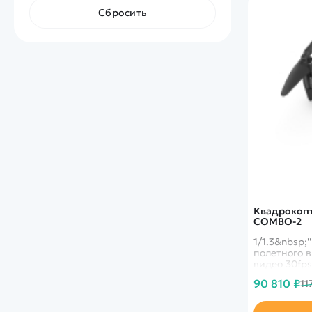
Сбросить
Квадрокопте
COMBO-2
1/1.3&nbsp;
полетного в
видео 30fps
100Mbps - 
90 810 ₽
11