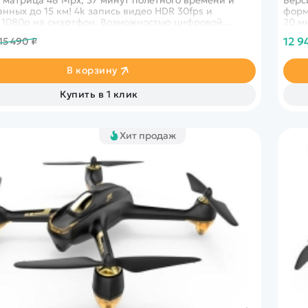
нных до 15 км! 4k запись видео HDR 30fps и
форм
 1080p на смартфон. Возможностью цифровой
20 м
зображений Syncreas 4.0.
12 9
15 490 ₽
В корзину
Купить в 1 клик
Хит продаж