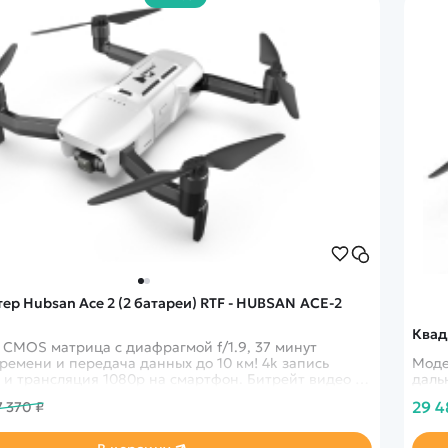
р Hubsan Ace 2 (2 батареи) RTF - HUBSAN ACE-2
Квад
'' CMOS матрица с диафрагмой f/1.9, 37 минут
ремени и передача данных до 10 км! 4k запись
Моде
 и трансляция 1080p на смартфон. Битрейт видео -
даль
200Mbps
29 4
7 370 ₽