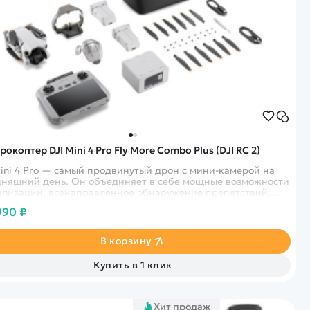
окоптер DJI Mini 4 Pro Fly More Combo Plus (DJI RC 2)
Mini 4 Pro — самый продвинутый дрон с мини-камерой на
дняшний день. Он объединяет в себе мощные возможности
ализации, всенаправленное обнаружение препятствий,
veTrack 360° с новым режимом трассировки и передачу
990 ₽
о в формате FHD на 20 км, что дает еще больше
ожностей как профессионалам, так и новичкам.
В корзину
Купить в 1 клик
Хит продаж