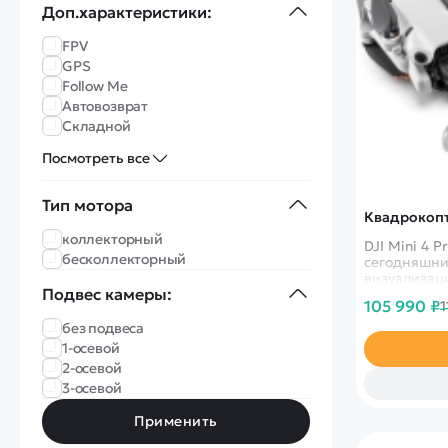
Доп.характеристики:
FPV
GPS
Follow Me
Автовозврат
Складной
Посмотреть все
Тип мотора
Квадрокоптер
коллекторный
DJI Mini 4 
бесколлекторный
сегодняшни
визуализац
Подвес камеры:
ActiveTrack
105 990 ₽
1
видео в фор
возможност
без подвеса
1-осевой
2-осевой
3-осевой
Применить