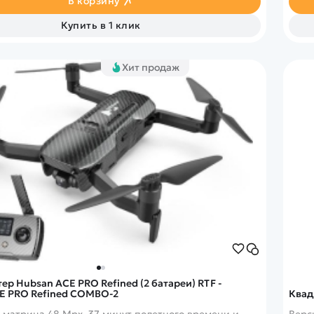
В корзину
Купить в 1 клик
Хит продаж
р Hubsan ACE PRO Refined (2 батареи) RTF -
E PRO Refined COMBO-2
Квад
S матрица 48 Mpx, 37 минут полетного времени и
Верс