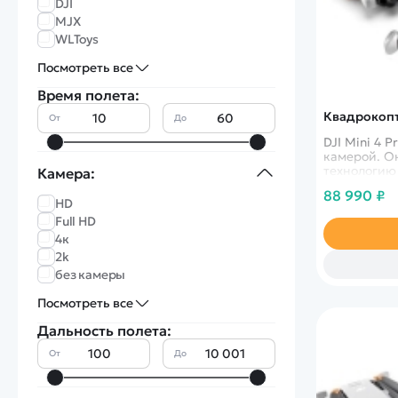
DJI
MJX
WLToys
Посмотреть все
Время полета:
Квадрокопте
От
До
DJI Mini 4 
камерой. О
технологию
Камера:
функцию от
88 990 ₽
режимом Tr
HD
максимально
Full HD
расширил т
4к
для начина
2k
без камеры
Посмотреть все
Дальность полета:
От
До