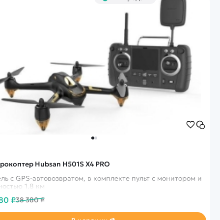
рокоптер Hubsan H501S X4 PRO
ль с GPS-автовозвратом, в комплекте пульт с монитором и
ностью 1.8 км
80 ₽
38 380 ₽