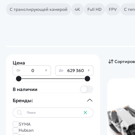
С транслирующей камерой
4K
Full HD
FPV
С те
Сортиров
Цена
От
₽
До
₽
В наличии
Бренды:
SYMA
Hubsan