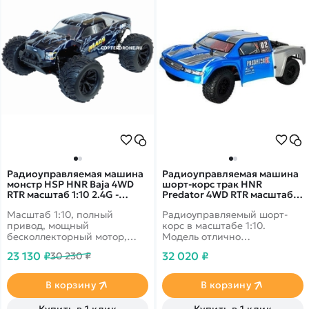
Радиоуправляемая машина
Радиоуправляемая машина
монстр HSP HNR Baja 4WD
шорт-корс трак HNR
RTR масштаб 1:10 2.4G -
Predator 4WD RTR масштаб
H9801-70198
1:10 2.4G ARR -
Масштаб 1:10, полный
Радиоуправляемый шорт-
H9805|H9805-1
привод, мощный
корс в масштабе 1:10.
бесколлекторный мотор,
Модель отлично
влагозащита электроники.
маневрирует на любой
23 130 ₽
32 020 ₽
30 230 ₽
Скорость до 90-100 км/ч,
местности. Двигатель -
дальность 200 м, время
бесколлекторный. Полный
работы 30 минут.
привод. Регулируемые
В корзину
В корзину
металлические
амортизаторы. Выпускается
Купить в 1 клик
Купить в 1 клик