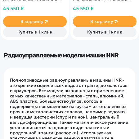
проходимость, скорость - до
проходимость, скорость - до
45 550 ₽
45 550 ₽
90 км/ч. Двигатель -
90 км/ч. Двигатель -
бесколлекторный
бесколлекторный
4074/2200Kv. Корпус
4074/2200Kv. Корпус
В корзину
В корзину
выполнен в красном цвете с
выполнен в желтом цвете с
синими вставками.
зелеными вставками.
Купить в 1 клик
Купить в 1 клик
Радиоуправляемые модели машин HNR
Полноприводные радиоуправляемые машины HNR -
это крепкие модели всех видов от трагги, до монстров
и краулеров. Все модели выполнены с применением
самых качественных материалов - сталь, алюминий,
ABS пластик. Большинство узлов, которые
подвержены повышенным нагрузкам изготовлены из
прочных металлических сплавов, например ведомая
и ведущая шестерни (спур и пинон), центральный
вал, дифференциалы. Также металлическое усиление
устанавливается на днище в виде пластины и
продольной штанги (распорки). Используемая
электроника имеет улучшенную влагозащиту, а