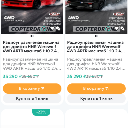
Радиоуправляемая машина
Радиоуправляемая машина
для дрифта HNR Werewolf
для дрифта HNR Werewolf
4WD ARTR масштаб 1:10 2.4G
4WD ARTR масштаб 1:10 2.4G
- H9803|H98265-1
- H9803|H98265-2
Радиоуправляемая машина
Радиоуправляемая машина
для дрифта HNR Werewolf
для дрифта HNR Werewolf
4WD ARTR масштаб 1:10 2.4G
4WD ARTR масштаб 1:10 2.4G
- H9803/H98265-1 - это новая
- H9803/H98265-2 - это
35 290 ₽
35 290 ₽
38 680 ₽
38 680 ₽
модель от популярного
новая модель от
производителя HNR.
популярного производителя
Автомобиль выполнен в
HNR. Автомобиль выполнен
В корзину
В корзину
масштабе 1:10 и отличается
в масштабе 1:10 и отличается
от конкурентов наличием
от конкурентов наличием
Купить в 1 клик
Купить в 1 клик
мощным бесколлекторным
мощным бесколлекторным
двигателем с системой
двигателем с системой
охлаждения, яркой LED
охлаждения, яркой LED
-23%
подсветкой, а также
подсветкой, а также
оптимальным соотношением
оптимальным соотношением
цены и качества деталей.
цены и качества деталей.