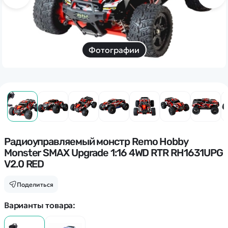
Дополнительный способ связи
WhatsApp/Мобильный
Есть вопрос? Можем связаться с вами
Фотографии
Заказать звонок
Наши соцсети:
Радиоуправляемый монстр Remo Hobby
Monster SMAX Upgrade 1:16 4WD RTR RH1631UPG
Каталог
V2.0 RED
Поделиться
Квадрокоптеры
Информация
Машинки
Варианты товара:
Танки
Оптовые продажи