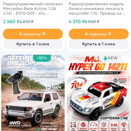
Радиоуправляемый самосвал
Радиоуправляемая модель
Mercedez-Benz Actros 1:26
белого минивэна пикапа в
2.4G - E570-003 - это
масштабе 1:10. Привод на
лицензионная копия
задние колеса, время
2 560 ₽
4 510 ₽
2 610 ₽
5 940 ₽
самосвала фирмы Mercedez-
работы - до 30-50 минут,
Benz от компании Double
светодиодные фары.
Eagle.
Скорость 10 км/ч.
В корзину
В корзину
Купить в 1 клик
Купить в 1 клик
-18%
NEW