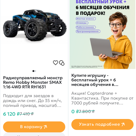
Купите игрушку -
Радиоуправляемый монстр
бесплатный урок + 6
Remo Hobby Monster SMAX
месяцев обучения в
1:16 4WD RTR RH1631
подарок!
Акция! Copterdrone +
Подходит для заездов в
Квантастика. При покупке от
дождь или снег. До 35 км/ч,
7000 рублей получите
полный привод, масштаб
уникальное предложение от
1:16
0 ₽
7 800 ₽
нашего партнера
6 120 ₽
7 410 ₽
Узнать подробнее
В корзину