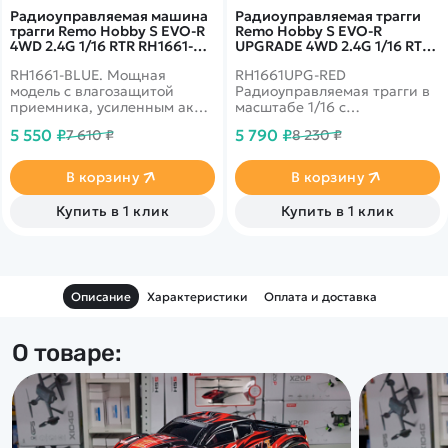
Радиоуправляемая машина
Радиоуправляемая трагги
трагги Remo Hobby S EVO-R
Remo Hobby S EVO-R
4WD 2.4G 1/16 RTR RH1661-
UPGRADE 4WD 2.4G 1/16 RTR
BLUE
RH1661UPG-RED
RH1661-BLUE. Мощная
RH1661UPG-RED
модель с влагозащитой
Радиоуправляемая трагги в
приемника, усиленным акб
масштабе 1/16 с
1500mah и задним
коллекторным двигателем
5 550 ₽
5 790 ₽
7 610 ₽
8 230 ₽
стоппером против
390 класса и
опрокидываний
влагозащищенным
приемником 3 в 1.
В корзину
В корзину
Тюнинговые детали
установлены сразу на
Купить в 1 клик
Купить в 1 клик
заводе.
Описание
Характеристики
Оплата и доставка
О товаре: