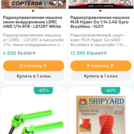
Радиоуправляемая машина
Радиоуправляемая машина
мини-внедорожник LDRC
MJX Hyper Go 1:14 2.4G Gyro
4WD 1/14 RTR - LD1297 White
Brushless - 14211
Радиоуправляемая машина
Радиоуправляемый шорт-
от LDRC - LD1297 в масштабе
корс MJX Hyper Go 4WD
1:14, мини-внедорожники с
Brushless в масштабе 1:14.
беспроводным управлением,
Бесколлекторный двигатель.
4 830 ₽
12 590 ₽
5 950 ₽
18 660 ₽
модель имеет полный
Интеллектуальная
привод 4x4, Li-po
аккумуляторная батарея,
аккумулятор 7.4 v 500 mah на
система охлаждения
В корзину
В корзину
20 минут езды.
двигателя,
влагозащищенный бокс для
Купить в 1 клик
Купить в 1 клик
приемника.
-63%
-65%