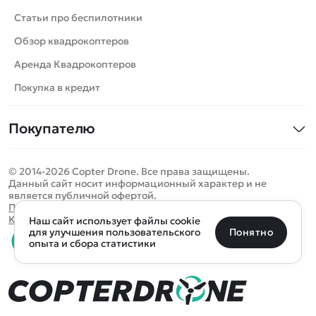
Катера
Статьи про беспилотники
Роботы
Обзор квадрокоптеров
Самолеты
Аренда Квадрокоптеров
Сборные модели
Покупка в кредит
Детские электромобили
Покупателю
Спецтехника
Контакты
Железные дороги
© 2014-2026 Copter Drone. Все права защищены.
Оплата и доставка
Игрушки
Данный сайт носит информационный характер и не
является публичной офертой.
Помощь
Запчасти для моделей
Определить местоположение
Политика конфиденциальности
Карта сайта
Наш сайт использует файлы cookie
Отследить заказ
Бренды
Санкт-Петербург
Москва
Майкоп
Уфа
Понятно
для улучшения пользовательского
опыта и сбора статистики
Оплата на сайте
Улан-Удэ
Пермь
Псков
Ростов-на-Дону
0 товаров
Очистить
Все подборки
В корзину
0 ₽
Ещё более 300 населённых пунктов
Воспользуйтесь поиском, чтобы найти нужный