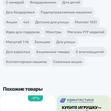
С камерой
Внедорожники
Для детей
Для бездорожья
Радиоуправляемые машинки
Акции
4х4
Детские для улицы
Monster 1631
Идеи для подарков
Монстры
Магазин Р/У моделей
Масштаб 1:16
Большие
Для улицы
Для взрослых
Акционные товары
С влагозащитой
Коллекторные машины
Сезонные акции
Похожие товары
-17%