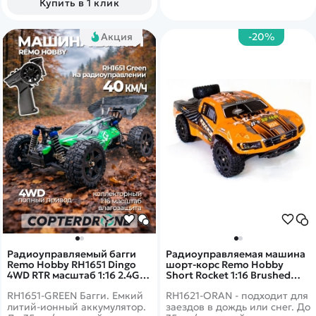
Купить в 1 клик
Акция
-20%
Радиоуправляемый багги
Радиоуправляемая машина
Remo Hobby RH1651 Dingo
шорт-корс Remo Hobby
4WD RTR масштаб 1:16 2.4G -
Short Rocket 1:16 Brushed
RH1651-GREEN
RH1621-ORAN
RH1651-GREEN Багги. Емкий
RH1621-ORAN - подходит для
литий-ионный аккумулятор.
заездов в дождь или снег. До