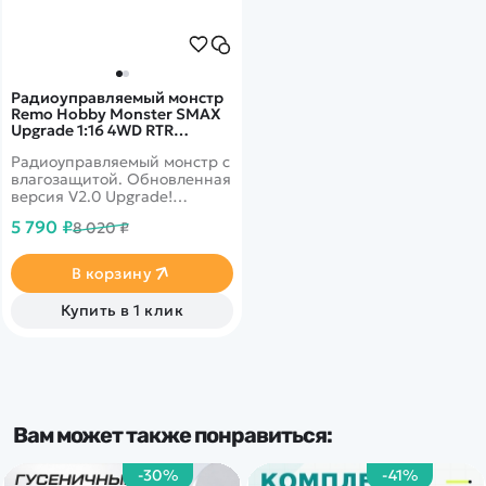
Радиоуправляемый монстр
Remo Hobby Monster SMAX
Upgrade 1:16 4WD RTR
RH1631UPG V2.0 RED
Радиоуправляемый монстр с
влагозащитой. Обновленная
версия V2.0 Upgrade!
Подходит для заездов в
5 790 ₽
8 020 ₽
дождь или снег. До 35 км/ч,
полный привод, масштаб
1:16.
В корзину
Купить в 1 клик
Вам может также понравиться:
-30%
-41%