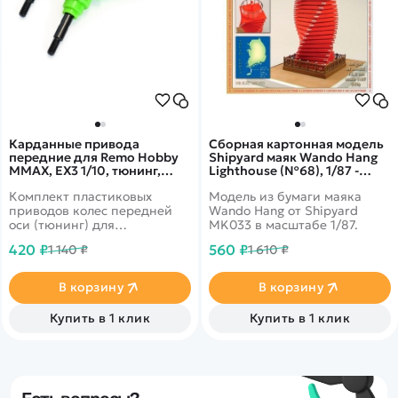
Карданные привода
Сборная картонная модель
передние для Remo Hobby
Shipyard маяк Wando Hang
MMAX, EX3 1/10, тюнинг,
Lighthouse (№68), 1/87 -
зеленые,
MK033
Комплект пластиковых
Модель из бумаги маяка
приводов колес передней
Wando Hang от Shipyard
оси (тюнинг) для
MK033 в масштабе 1/87.
радиоуправляемых моделей
420 ₽
560 ₽
1 140 ₽
1 610 ₽
Remo Hobby MMAX, EX3
масштаба 1/10
В корзину
В корзину
Купить в 1 клик
Купить в 1 клик