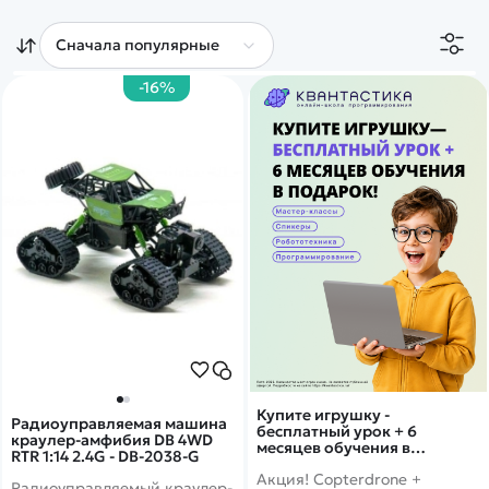
Покупателю
Вертолеты
Блог
Катера
Статьи про беспилотники
Контакты
Роботы
Обзор квадрокоптеров
Оплата и доставка
-16%
Самолеты
Аренда Квадрокоптеров
Помощь
Сборные модели
Покупка в кредит
Отследить заказ
Детские электромобили
Оплата на сайте
Спецтехника
Железные дороги
Конструкторы
Запчасти для моделей
Купите игрушку -
Радиоуправляемая машина
бесплатный урок + 6
краулер-амфибия DB 4WD
месяцев обучения в
RTR 1:14 2.4G - DB-2038-G
подарок!
Акция! Copterdrone +
Радиоуправляемый краулер-