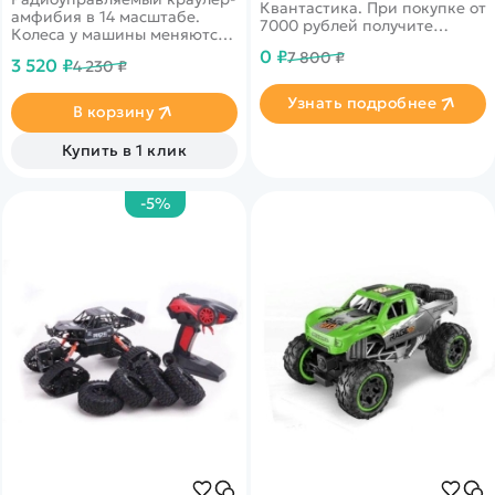
Квантастика. При покупке от
амфибия в 14 масштабе.
7000 рублей получите
Колеса у машины меняются
уникальное предложение от
на гусеницы, которые идут в
0 ₽
7 800 ₽
нашего партнера
3 520 ₽
4 230 ₽
комплекте. Модель ездит по
бездорожью, по снегу и
Узнать подробнее
грязи. Привод полный. Два
В корзину
коллекторных двигателя.
Цвет зеленый
Купить в 1 клик
-5%