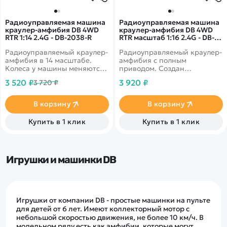
Радиоуправляемая машина
Радиоуправляемая машина
краулер-амфибия DB 4WD
краулер-амфибия DB 4WD
RTR 1:14 2.4G - DB-2038-R
RTR масштаб 1:16 2.4G - DB-
2083-G
Радиоуправляемый краулер-
Радиоуправляемый краулер-
амфибия в 14 масштабе.
амфибия с полным
Колеса у машины меняются
приводом. Создан
на гусеницы, которые идут в
специально для
3 520 ₽
3 920 ₽
3 720 ₽
комплекте. Модель ездит по
прохождения препятствий.
бездорожью, по снегу и
Полностью влагозащищена.
грязи. Привод полный. Два
Установлены два мощных
В корзину
В корзину
коллекторных двигателя.
коллекторных двигателя.
Цвет красный
Масштаб 1 к 16.&nbsp;
Купить в 1 клик
Купить в 1 клик
Игрушки и машинки DB
Игрушки от компании DB - простые машинки на пульте
для детей от 6 лет. Имеют коллекторный мотор с
небольшой скоростью движения, не более 10 км/ч. В
модельном ряду есть как амфибии, которые могут