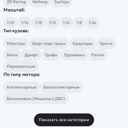
Дополнительный способ связи
ZD Racing
Heliway
Suchiyu
WhatsApp/Мобильный
Масштаб:
Есть вопрос? Можем связаться с вами
1:10
1:16
1:18
1:12
1:14
1:8
1:24
Тип кузова:
Заказать звонок
Монстры
Шорт корс траки
Краулеры
Трагги
Багги
Дрифт
Трофи
Грузовики
Ралли
Наши соцсети:
Перевертыши
По типу мотора:
Коллекторные
Бесколлекторные
Каталог
Бензиновые (Машины с ДВС)
Квадрокоптеры
Информация
Машинки
Показать все категории
Танки
Оптовые продажи