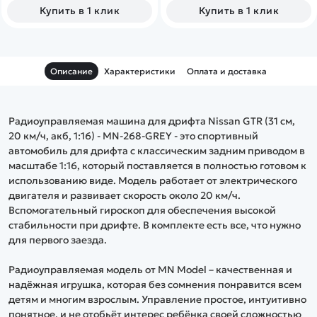
умеренном темпе езды
умеренном темпе езды
Купить в 1 клик
Купить в 1 клик
заряда аккумулятора
заряда аккумулятора
хватает на 30-40 минут.
хватает на 30-40 минут.
Описание
Характеристики
Оплата и доставка
Радиоуправляемая машина для дрифта Nissan GTR (31 см,
20 км/ч, акб, 1:16) - MN-268-GREY - это спортивный
автомобиль для дрифта с классическим задним приводом в
масштабе 1:16, который поставляется в полностью готовом к
использованию виде. Модель работает от электрического
двигателя и развивает скорость около 20 км/ч.
Вспомогательный гироскоп для обеспечения высокой
стабильности при дрифте. В комплекте есть все, что нужно
для первого заезда.
Радиоуправляемая модель от MN Model – качественная и
надёжная игрушка, которая без сомнения понравится всем
детям и многим взрослым. Управление простое, интуитивно
понятное, и не отобьёт интерес ребёнка своей сложностью