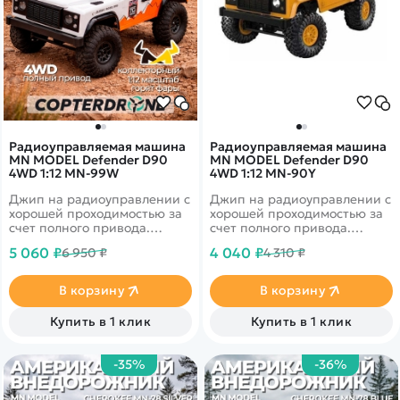
Радиоуправляемая машина
Радиоуправляемая машина
MN MODEL Defender D90
MN MODEL Defender D90
4WD 1:12 MN-99W
4WD 1:12 MN-90Y
Джип на радиоуправлении с
Джип на радиоуправлении с
хорошей проходимостью за
хорошей проходимостью за
счет полного привода.
счет полного привода.
Высокая степень
Высокая степень
5 060 ₽
4 040 ₽
6 950 ₽
4 310 ₽
детализации делает модель
детализации делает модель
практически полной копией
практически полной копией
старшего брата. Время
старшего брата. Время
В корзину
В корзину
работы может достигать до
работы до 25 минут.
60 минут. Установлены
Установлены фары. Данная
Купить в 1 клик
Купить в 1 клик
фары. В данной
комплектация выполнена в
комплектации модель
песочном цвете.
выполнена в белом цвете.
-35%
-36%