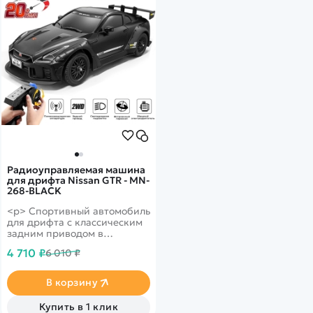
Радиоуправляемая машина
для дрифта Nissan GTR - MN-
268-BLACK
<p> Cпортивный автомобиль
для дрифта с классическим
задним приводом в
масштабе 1:16, который
4 710 ₽
6 010 ₽
поставляется в полностью
готовом к использованию
виде </p>
В корзину
Купить в 1 клик