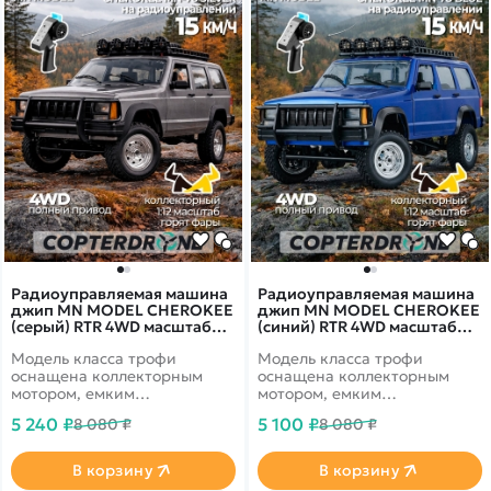
Радиоуправляемая машина
Радиоуправляемая машина
джип MN MODEL CHEROKEE
джип MN MODEL CHEROKEE
(серый) RTR 4WD масштаб
(синий) RTR 4WD масштаб
1:12 2.4G - MN-78|GRAY
1:12 2.4G - MN-78|BLUE
Модель класса трофи
Модель класса трофи
оснащена коллекторным
оснащена коллекторным
мотором, емким
мотором, емким
аккумулятором с
аккумулятором с
5 240 ₽
5 100 ₽
8 080 ₽
8 080 ₽
напряжением 7.4V и
напряжением 7.4V и
сервоприводом, что делает
сервоприводом, что делает
управление данной моделью
управление данной моделью
В корзину
В корзину
пропорциональным! При
пропорциональным! При