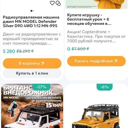
Купите игрушку -
Радиоуправляемая машина
бесплатный урок + 6
джип MN MODEL Defender
месяцев обучения в
Silver D90 4WD 1:12 MN-99S
подарок!
Акция! Copterdrone +
Джип на радиоуправлении с
Квантастика. При покупке от
хорошей проходимостью за
7000 рублей получите
счет полного привода.
уникальное предложение от
Высокая степень
0 ₽
7 800 ₽
нашего партнера
5 280 ₽
8 290 ₽
детализации делает модель
практически полной копией
Узнать подробнее
старшего брата. Время
В корзину
работы может достигать до
60 минут. Установлены
Купить в 1 клик
фары.
-27%
-6%