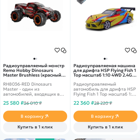
Радиоуправляемый монстр
Радиоуправляемая машина
Remo Hobby Dinosaurs
для дрифта HSP Flying Fish 1
Master Brushless (красный)
Top масштаб 1:10 4WD 2.4G -
4WD 2.4G 1/8 RTR RH8036-
94123TOP SP03 Supra
RH8036-RED Dinosaurs
Радиоуправляемый
RED
Master - один из
автомобиль для дрифта HSP
автомобилей, входящих в
Flying Fish 1 Top масштаб 1:10
серию автомобильных
4WD - 94123TOP/SP03 —
25 580 ₽
22 360 ₽
36 010 ₽
28 220 ₽
монстров Remo Hobby,
самая мощная в линейке
выполненный с большим
HPS, разработанной
вниманием к мельчайшим
специально для дрифта.
В корзину
В корзину
деталям в масштабе 1:8. Это
Верхом мастерства в этом
машина с полным приводом,
искусстве является
Купить в 1 клик
Купить в 1 клик
имеющая высокие
прохождение трассы с
технические
максимально глубоким
характеристики. Она будет
скольжением. И эта