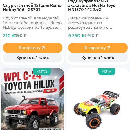
Радиоуправляемый
Спур стальной 15T для Remo
экскаватор Hui Na Toys
Hobby 1:16 - G5701
HN1570 1:12 2.4G
Спур стальной для моделей
Детализированный
16 масштаба от фирмы Remo
лесоукладчик на
Hobby. Состоит из 15 зубьев
радиоуправлении с
и отличается высокой
клешней-"лесозахватом".
210 ₽
5 350 ₽
590 ₽
7 120 ₽
прочностью
Уменьшенная копия
настоящей
лесозаготовительной
В корзину
В корзину
техники. Модель способна
передвигаться по
Купить в 1 клик
Купить в 1 клик
различным покрытиям,
преодолевая препятствия и
перемещать предметы.
-37%
-12%