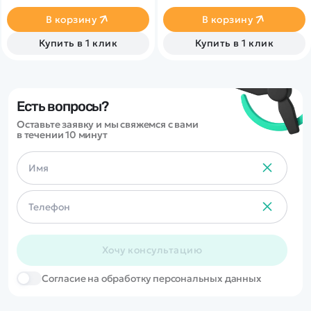
привод 4x4, Li-po
парогенератором с
аккумулятор 7.4 v 500 mah на
подсветкой.
В корзину
В корзину
20 минут езды.
Открывающиеся двери,
капот и багажник делают
Купить в 1 клик
Купить в 1 клик
модель максимально
реалистичной. Отличный
вариант для игры и подарка.
Есть вопросы?
Оставьте заявку и мы свяжемся с вами
в течении 10 минут
Хочу консультацию
Cогласие на обработку персональных данных