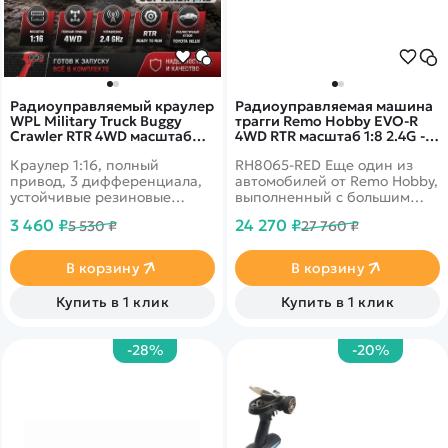
Радиоуправляемый краулер
Радиоуправляемая машина
WPL Military Truck Buggy
трагги Remo Hobby EVO-R
Crawler RTR 4WD масштаб
4WD RTR масштаб 1:8 2.4G -
1:16 2.4G - WPLC-24-Red
RH8065-RED
Краулер 1:16, полный
RH8065-RED Еще один из
привод, 3 дифференциала,
автомобилей от Remo Hobby,
устойчивые резиновые
выполненный с большим
шины, съемная задняя часть
вниманием к мельчайшим
3 460 ₽
24 270 ₽
5 530 ₽
27 760 ₽
кузова. Скорость до 10 км/ч,
деталям в масштабе 1:8. Это
дальность пульта - 150 м,
машина с полным приводом,
время работы 15-25 минут.
имеющая высокие
В корзину
В корзину
Корпус красного цвета.
технические
характеристики. Она будет
Купить в 1 клик
Купить в 1 клик
устойчива при
маневрировании. Ее
управление ведется на
-28%
-20%
частоте 2,4Ггц.