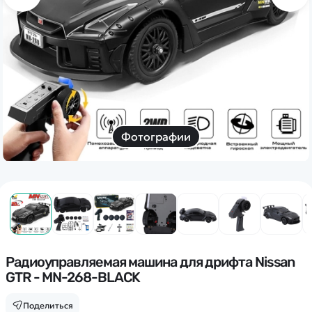
Дополнительный способ связи
WhatsApp/Мобильный
Есть вопрос? Можем связаться с вами
Заказать звонок
Фотографии
Наши соцсети:
Каталог
Квадрокоптеры
Радиоуправляемая машина для дрифта Nissan
Информация
GTR - MN-268-BLACK
Машинки
Танки
Оптовые продажи
Поделиться