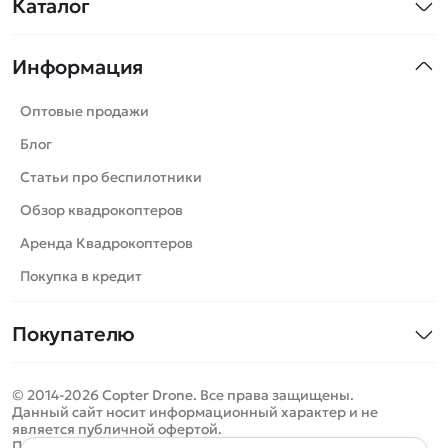
Каталог
Квадрокоптеры
Информация
Машинки
Танки
Оптовые продажи
Вертолеты
Блог
Катера
Статьи про беспилотники
Роботы
Обзор квадрокоптеров
Самолеты
Аренда Квадрокоптеров
Сборные модели
Покупка в кредит
Детские электромобили
Покупателю
Спецтехника
Контакты
Железные дороги
© 2014-2026 Copter Drone. Все права защищены.
Оплата и доставка
Игрушки
Данный сайт носит информационный характер и не
является публичной офертой.
Помощь
Запчасти для моделей
Определить местоположение
Политика конфиденциальности