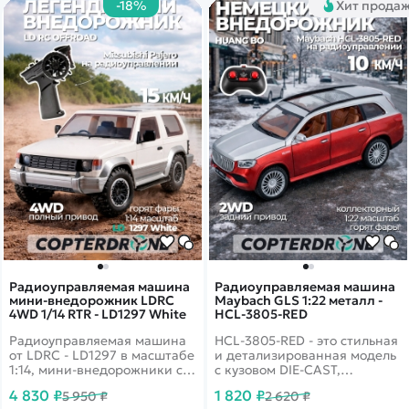
-18%
Хит прода
устойчива при
радиоуправляемая машина
маневрировании. Ее
увеличит ваши шансы на
управление ведется на
победу в любом заезде.
частоте 2,4Ггц.
Радиоуправляемый
автомобиль Remo Hobby
станет украшением любой
коллекции. Управлять
такими сильными и очень
маневренными прототипами
одно удовольствие.
Радиоуправляемая машина
Радиоуправляемая машина
мини-внедорожник LDRC
Maybach GLS 1:22 металл -
4WD 1/14 RTR - LD1297 White
HCL-3805-RED
Радиоуправляемая машина
HCL-3805-RED - это стильная
от LDRC - LD1297 в масштабе
и детализированная модель
1:14, мини-внедорожники с
с кузовом DIE-CAST,
беспроводным управлением,
светодиодной подсветкой
4 830 ₽
1 820 ₽
5 950 ₽
2 620 ₽
модель имеет полный
фар и эффектным