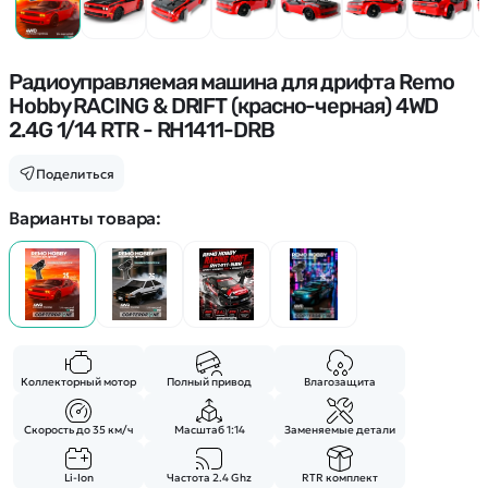
Покупателю
Вертолеты
Блог
Катера
Статьи про беспилотники
Контакты
Роботы
Обзор квадрокоптеров
Радиоуправляемая машина для дрифта Remo
Оплата и доставка
Самолеты
Hobby RACING & DRIFT (красно-черная) 4WD
Аренда Квадрокоптеров
Помощь
Сборные модели
2.4G 1/14 RTR - RH1411-DRB
Покупка в кредит
Отследить заказ
Детские электромобили
Оплата на сайте
Поделиться
Спецтехника
Варианты товара:
Железные дороги
Конструкторы
Запчасти для моделей
Коллекторный мотор
Полный привод
Влагозащита
Скорость до 35 км/ч
Масштаб 1:14
Заменяемые детали
Li-Ion
Частота 2.4 Ghz
RTR комплект