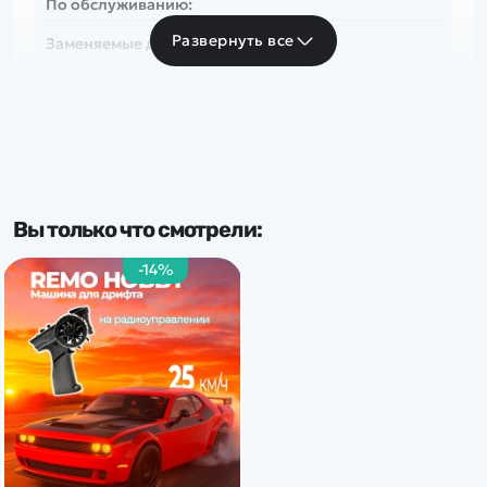
По обслуживанию:
Развернуть все
Заменяемые детали
Привод
Полный 4WD
Скорость
Вы только что смотрели:
до 20 км/ч
-14%
Частота
2.4 Ghz
По классу:
Шоссе
Тип комплекта