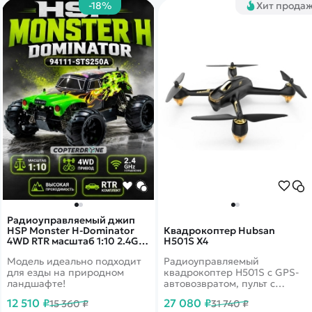
-18%
Хит прода
Радиоуправляемый джип
HSP Monster H-Dominator
Квадрокоптер Hubsan
4WD RTR масштаб 1:10 2.4G -
H501S X4
94111-STS250A
Модель идеально подходит
Радиоуправляемый
для езды на природном
квадрокоптер H501S с GPS-
ландшафте!
автовозвратом, пульт с
монитором, функция 'следуй
12 510 ₽
27 080 ₽
15 360 ₽
31 740 ₽
за мной'