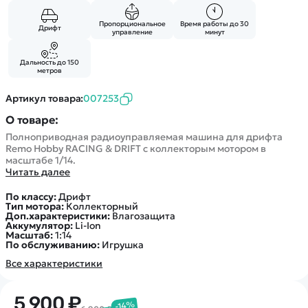
Пропорциональное
Время работы до 30
Дрифт
управление
минут
Дальность до 150
метров
Артикул товара:
007253
О товаре:
Полноприводная радиоуправляемая машина для дрифта
Remo Hobby RACING & DRIFT c коллекторым мотором в
масштабе 1/14.
Читать далее
По классу:
Дрифт
Тип мотора:
Коллекторный
Доп.характеристики:
Влагозащита
Аккумулятор:
Li-Ion
Масштаб:
1:14
По обслуживанию:
Игрушка
Все характеристики
5 900 ₽
-14%