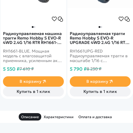
Радиоуправляемая машина
Радиоуправляемая трагги
трагги Remo Hobby S EVO-R
Remo Hobby S EVO-R
4WD 2.4G 1/16 RTR RH1661-
UPGRADE 4WD 2.4G 1/16 RTR
BLUE
RH1661UPG-RED
RH1661-BLUE. Мощная
RH1661UPG-RED
модель с влагозащитой
Радиоуправляемая трагги в
приемника, усиленным акб
масштабе 1/16 с
1500mah и задним
коллекторным двигателем
5 550 ₽
5 790 ₽
7 610 ₽
8 230 ₽
стоппером против
390 класса и
опрокидываний
влагозащищенным
приемником 3 в 1.
В корзину
В корзину
Тюнинговые детали
установлены сразу на
Купить в 1 клик
Купить в 1 клик
заводе.
Описание
Характеристики
Оплата и доставка