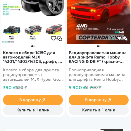
Колесо в сборе 1415C для
Радиоуправляемая машина
автомоделей MJX
для дрифта Remo Hobby
14301/14302/14303, дрифт, 2
RACING & DRIFT (красно-
шт - MJX-1415C
черная) 4WD 2.4G 1/14 RTR -
Колесо в сборе для дрифта
Полноприводная
RH1411-DRB
радиоуправляемых
радиоуправляемая машина
автомоделей MJX Hyper Go
для дрифта Remo Hobby
14301, 14302, 14303 масштаба
RACING & DRIFT c
390 ₽
5 900 ₽
520 ₽
6 900 ₽
1/14.
коллекторым мотором в
масштабе 1/14.
В корзину
В корзину
Купить в 1 клик
Купить в 1 клик