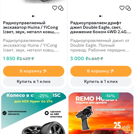
Радиоуправляемый
Радиоуправляем дрифт
экскаватор Huina / YiCong
джип Double Eagle, свет,
(свет, звук, металл ковш,
движение боком 4WD 2.4G
акб, 1:20) - BC1043
1/16 RTR - E348-003
Радиоуправляемый
Радиоуправляемый джип от
экскаватор Huina / YiCong
Double Eagle. Полный
(свет, звук, металл ковш,
привод. Рабочие передние
акб, 1:20) - BC1043 - это
светодиодные фонари.
1 850 ₽
3 000 ₽
3 420 ₽
4 640 ₽
копия настоящего
Вращение на 360 градусов,
экскаватора, отличный
боковой привод.
пример современной и
В корзину
В корзину
функциональной
строительной техники для
Купить в 1 клик
Купить в 1 клик
детей. Модель подходит для
работы на небольшой
домашней стройке и на
-25%
-14%
улице, так как основа
передвижения - это
гусеницы.