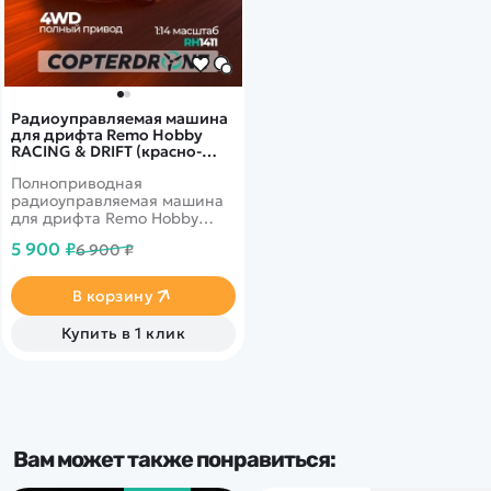
RTR
Радиоуправляемая машина
для дрифта Remo Hobby
RACING & DRIFT (красно-
черная) 4WD 2.4G 1/14 RTR -
Полноприводная
RH1411-DRB
радиоуправляемая машина
для дрифта Remo Hobby
RACING & DRIFT c
5 900 ₽
6 900 ₽
коллекторым мотором в
масштабе 1/14.
В корзину
Купить в 1 клик
Вам может также понравиться: