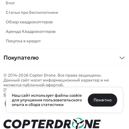
Вертолеты
Блог
Катера
Статьи про беспилотники
Роботы
Обзор квадрокоптеров
Самолеты
Аренда Квадрокоптеров
Сборные модели
Покупка в кредит
Детские электромобили
Покупателю
Спецтехника
Контакты
Железные дороги
© 2014-2026 Copter Drone. Все права защищены.
Оплата и доставка
Игрушки
Данный сайт носит информационный характер и не
является публичной офертой.
Помощь
Запчасти для моделей
Определить местоположение
Политика конфиденциальности
Карта сайта
Наш сайт использует файлы cookie
Отследить заказ
Бренды
Санкт-Петербург
Москва
Майкоп
Уфа
Понятно
для улучшения пользовательского
опыта и сбора статистики
Оплата на сайте
Улан-Удэ
Пермь
Псков
Ростов-на-Дону
0 товаров
Очистить
Все подборки
В корзину
0 ₽
Ещё более 300 населённых пунктов