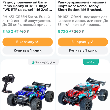
Радиоуправляемый багги
Радиоуправляемая машина
Remo Hobby RH1651 Dingo
шорт-корс Remo Hobby
4WD RTR масштаб 1:16 2.4G -
Short Rocket 1:16 Brushed
RH1651-GREEN
RH1621-ORAN
RH1651-GREEN Багги. Емкий
RH1621-ORAN - подходит для
литий-ионный аккумулятор.
заездов в дождь или снег. До
До 35 км/ч, полный привод,
35 км/ч, полный привод,
масштаб 1:16
масштаб 1:16
5 480 ₽
5 720 ₽
7 480 ₽
7 200 ₽
В корзину
В корзину
Купить в 1 клик
Купить в 1 клик
Хит продаж
-29%