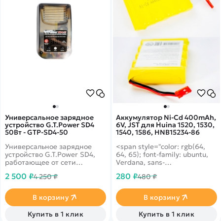
Универсальное зарядное
Аккумулятор Ni-Cd 400mAh,
устройство G.T.Power SD4
6V, JST для Huina 1520, 1530,
50Вт - GTP-SD4-50
1540, 1586, HNB15234-86
Универсальное зарядное
<span style="color: rgb(64,
устройство G.T.Power SD4,
64, 65); font-family: ubuntu,
работающее от сети
Verdana, sans-
переменного тока 100-240В
serif;">Аккумулятор Huina Ni-
2 500 ₽
280 ₽
4 250 ₽
480 ₽
и предназначенное для
Cd 400mAh 6.0V для
заряда NiCd/NiMH,
радиоуправляемого
LiPo/LiFe/LiHV
бульдозера Huina HN1520,
В корзину
В корзину
аккумуляторов.
радиоуправляемого
экскаватора Huina HN1530,
Купить в 1 клик
Купить в 1 клик
радиоуправляемого