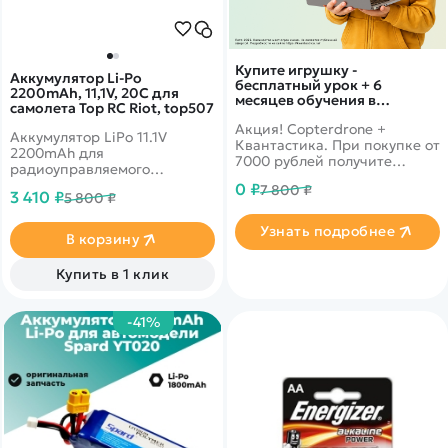
Покупателю
Вертолеты
Блог
Катера
Статьи про беспилотники
Контакты
Роботы
Обзор квадрокоптеров
Купите игрушку -
Оплата и доставка
Аккумулятор Li-Po
бесплатный урок + 6
Самолеты
2200mAh, 11,1V, 20C для
Аренда Квадрокоптеров
месяцев обучения в
Помощь
самолета Top RC Riot, top507
подарок!
Сборные модели
Покупка в кредит
Акция! Copterdrone +
Отследить заказ
Аккумулятор LiPo 11.1V
Детские электромобили
Квантастика. При покупке от
2200mAh для
Оплата на сайте
7000 рублей получите
радиоуправляемого
Спецтехника
уникальное предложение от
самолета Top RC Riot
0 ₽
7 800 ₽
нашего партнера
3 410 ₽
5 800 ₽
Железные дороги
1400мм, Blazer
1280мм/1200мм, FW190
Конструкторы
Узнать подробнее
1200мм, Cessna 182 500 Class
В корзину
965м 4H версии.
Запчасти для моделей
Купить в 1 клик
-41%