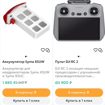
Аккумулятор Syma X5UW
Пульт DJI RC 2
Аккумулятор для
DJI RC 2 оснащен мощным
квадрокоптеров Syma X5UW
процессором с улучшенной
и Syma X5UC.
производительностью
процессора и графического
1 880 ₽
60 900 ₽
2 240 ₽
процессора. Это
обеспечивает сверхгладкую
работу приложения и
В корзину
В корзину
системы, обеспечивая
плавное и интуитивно
Купить в 1 клик
Купить в 1 клик
понятное управление в