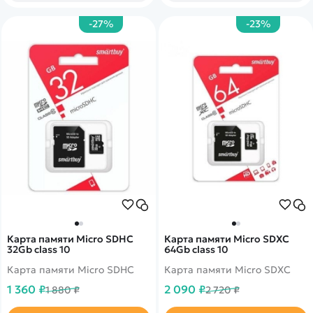
карьерного самосвала
HN1540 и
-27%
-23%
радиоуправляемого
снегоуборщика HN1586.
</span>
Карта памяти Micro SDHC
Карта памяти Micro SDXC
32Gb class 10
64Gb class 10
Карта памяти Micro SDHC
Карта памяти Micro SDXC
1 360 ₽
2 090 ₽
1 880 ₽
2 720 ₽