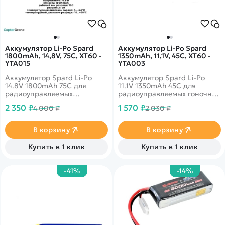
Аккумулятор Li-Po Spard
Аккумулятор Li-Po Spard
1800mAh, 14,8V, 75C, XT60 -
1350mAh, 11,1V, 45C, XT60 -
YTA015
YTA003
Аккумулятор Spard Li-Po
Аккумулятор Spard Li-Po
14.8V 1800mAh 75C для
11.1V 1350mAh 45C для
радиоуправляемых
радиоуправляемых гоночных
автомоделей
квадрокоптеров FPV 250
2 350 ₽
1 570 ₽
4 000 ₽
2 030 ₽
класса.
В корзину
В корзину
Купить в 1 клик
Купить в 1 клик
-41%
-14%