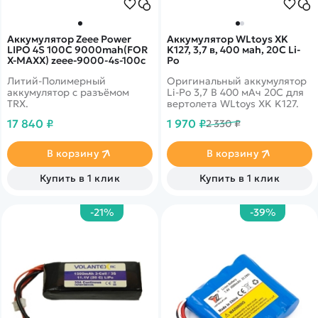
Аккумулятор Zeee Power
Аккумулятор WLtoys XK
LIPO 4S 100C 9000mah(FOR
K127, 3,7 в, 400 мah, 20C Li-
X-MAXX) zeee-9000-4s-100c
Po
Литий-Полимерный
Оригинальный аккумулятор
аккумулятор с разъёмом
Li-Po 3,7 В 400 мАч 20C для
TRX.
вертолета WLtoys XK K127.
17 840 ₽
1 970 ₽
2 330 ₽
В корзину
В корзину
Купить в 1 клик
Купить в 1 клик
-21%
-39%