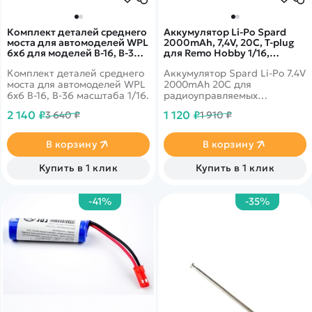
Комплект деталей среднего
Аккумулятор Li-Po Spard
моста для автомоделей WPL
2000mAh, 7,4V, 20C, T‐plug
6x6 для моделей B-16, B-36 -
для Remo Hobby 1/16,
WPL-A018
Himoto 1/18. YT923560HHHH
Комплект деталей среднего
Аккумулятор Spard Li-Po 7.4V
моста для автомоделей WPL
2000mAh 20C для
6x6 B-16, B-36 масштаба 1/16.
радиоуправляемых
автомоделей Remo Hobby
2 140 ₽
1 120 ₽
3 640 ₽
1 910 ₽
1/16 масштаба и Himoto 1/18
масштаба
В корзину
В корзину
Купить в 1 клик
Купить в 1 клик
-41%
-35%