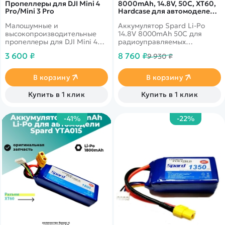
Пропеллеры для DJI Mini 4
8000mAh, 14.8V, 50C, XT60,
Pro/Mini 3 Pro
Hardcase для автомоделей
1/10, 1/8 YT1143125PPP-4S-
Малошумные и
Аккумулятор Spard Li-Po
8HC
высокопроизводительные
14.8V 8000mAh 50C для
пропеллеры для DJI Mini 4
радиоуправляемых
Pro/Mini 3 Pro.
автомоделей 1/10, 1/8
3 600 ₽
8 760 ₽
9 930 ₽
масштаба в жестком
корпусе.
В корзину
В корзину
Купить в 1 клик
Купить в 1 клик
-41%
-22%