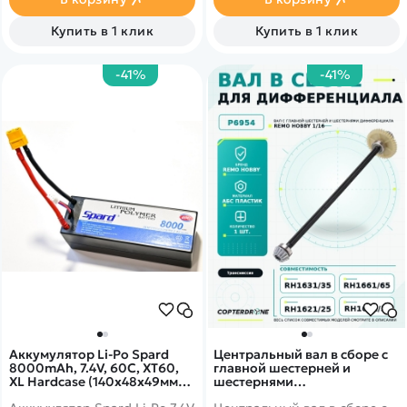
Купить в 1 клик
Купить в 1 клик
-41%
-41%
Аккумулятор Li-Po Spard
Центральный вал в сборе с
8000mAh, 7.4V, 60C, XT60,
главной шестерней и
XL Hardcase (140x48x49мм)
шестернями
для авто 1/10, 1/8
дифференциала для Remo