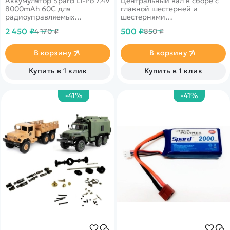
Аккумулятор Spard Li-Po 7.4V
Центральный вал в сборе с
YT1143125PPP-2S-8HC
Hobby 1/16. P6954
8000mAh 60C для
главной шестерней и
радиоуправляемых
шестернями
автомоделей 1/10, 1/8
дифференциала для
2 450 ₽
500 ₽
4 170 ₽
850 ₽
масштаба в жестком
автомоделей Remo Hobby
корпусе.
масштаба 1/16
В корзину
В корзину
Купить в 1 клик
Купить в 1 клик
-41%
-41%