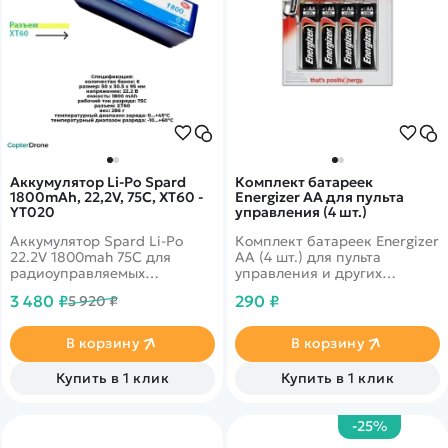
Аккумулятор Li-Po Spard
Комплект батареек
1800mAh, 22,2V, 75C, XT60 -
Energizer АА для пульта
YT020
управления (4 шт.)
Аккумулятор Spard Li-Po
Комплект батареек Energizer
22.2V 1800mah 75C для
АА (4 шт.) для пульта
радиоуправляемых
управления и других
автомоделей&nbsp;
устройств.
3 480 ₽
290 ₽
5 920 ₽
В корзину
В корзину
Купить в 1 клик
Купить в 1 клик
-25%