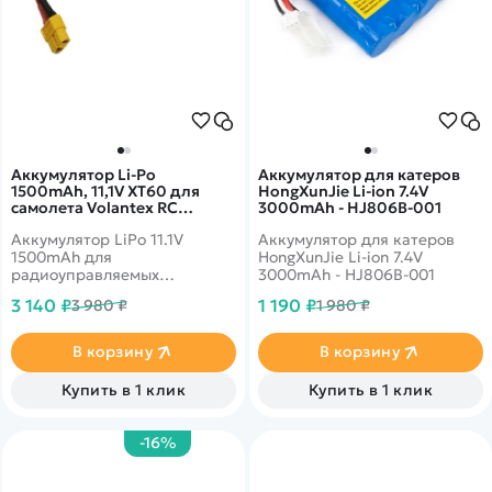
Аккумулятор Li-Po
Аккумулятор для катеров
1500mAh, 11,1V XT60 для
HongXunJie Li-ion 7.4V
самолета Volantex RC
3000mAh - HJ806B-001
Trainstar Epoch, PB3110
Аккумулятор LiPo 11.1V
Аккумулятор для катеров
1500mAh для
HongXunJie Li-ion 7.4V
радиоуправляемых
3000mAh - HJ806B-001
самолетов Volantex RC 74706
3 140 ₽
1 190 ₽
3 980 ₽
1 980 ₽
TrainStar Epoch 1100мм.
В корзину
В корзину
Купить в 1 клик
Купить в 1 клик
-16%