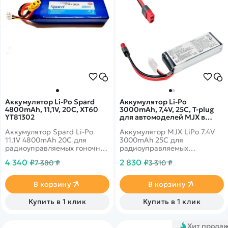
Аккумулятор Li-Po Spard
Аккумулятор Li-Po
4800mAh, 11,1V, 20C, XT60
3000mAh, 7,4V, 25C, T‐plug
YT81302
для автомоделей MJX в
12,14,16 масштабах - MJX-
Аккумулятор Spard Li-Po
Аккумулятор MJX LiPo 7.4V
9.1.01.2.0019
11.1V 4800mAh 20C для
3000mAh 25C для
радиоуправляемых гоночных
радиоуправляемых
катеров.
автомоделей MJX Hyper Go
4 340 ₽
2 830 ₽
7 380 ₽
3 310 ₽
14301, 14302, 14303, Hyper Go
14209, 14210 масштаба 1/14.
В корзину
В корзину
Купить в 1 клик
Купить в 1 клик
Хит прода