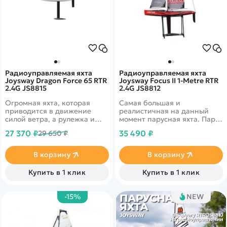
Радиоуправляемая яхта
Радиоуправляемая яхта
Joysway Dragon Force 65 RTR
Joysway Focus II 1-Metre RTR
2.4G JS8815
2.4G JS8812
Огромная яхта, которая
Самая большая и
приводится в движение
реалистичная на данный
силой ветра, а рулежка и
момент парусная яхта. Парус
парус управляются
выполнен из прочного
27 370 ₽
35 490 ₽
29 650 ₽
дистанционно с помощью
нейлона и выдержит даже
пульта управления
сильный порывистый ветер.
В корзину
В корзину
Купить в 1 клик
Купить в 1 клик
-15%
NEW