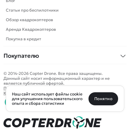
Блог
Катера
Статьи про беспилотники
Роботы
Обзор квадрокоптеров
Самолеты
Аренда Квадрокоптеров
Сборные модели
Покупка в кредит
Детские электромобили
Покупателю
Спецтехника
Контакты
Железные дороги
© 2014-2026 Copter Drone. Все права защищены.
Оплата и доставка
Игрушки
Данный сайт носит информационный характер и не
является публичной офертой.
Помощь
Запчасти для моделей
Определить местоположение
Политика конфиденциальности
Карта сайта
Наш сайт использует файлы cookie
Отследить заказ
Бренды
Санкт-Петербург
Москва
Майкоп
Уфа
Понятно
для улучшения пользовательского
опыта и сбора статистики
Оплата на сайте
Улан-Удэ
Пермь
Псков
Ростов-на-Дону
0 товаров
Очистить
Все подборки
В корзину
0 ₽
Ещё более 300 населённых пунктов