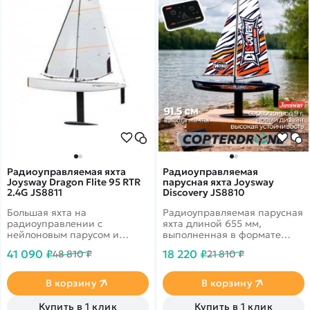
Радиоуправляемая яхта
Радиоуправляемая
Joysway Dragon Flite 95 RTR
парусная яхта Joysway
2.4G JS8811
Discovery JS8810
Большая яхта на
Радиоуправляемая парусная
радиоуправлении с
яхта длиной 655 мм,
нейлоновым парусом и
выполненная в формате
высокой детализацией
Ready-To-Run (полностью
41 090 ₽
18 220 ₽
48 810 ₽
21 810 ₽
корпуса и палубы
готова к запуску из
коробки). Модель сочетает в
себе традиционный
В корзину
В корзину
парусный дизайн и
современную электронику,
Купить в 1 клик
Купить в 1 клик