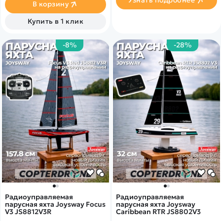
Узнать подробнее
опытным любителям
В корзину
радиоуправляемых судов.
Благодаря
Купить в 1 клик
сбалансированной
конструкции двух корпусов
и современной электронике
-8%
-28%
модель обеспечивает
стабильное поведение на
воде даже при легком ветре,
а динамичный дизайн
делает её визуально
привлекательной на
водоёме.
Радиоуправляемая
Радиоуправляемая
парусная яхта Joysway Focus
парусная яхта Joysway
V3 JS8812V3R
Caribbean RTR JS8802V3