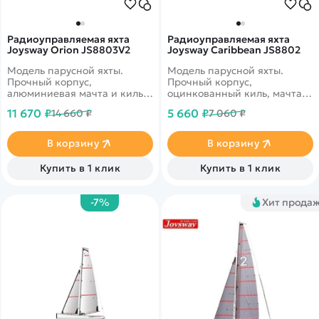
Радиоуправляемая яхта
Радиоуправляемая яхта
Joysway Orion JS8803V2
Joysway Caribbean JS8802
Модель парусной яхты.
Модель парусной яхты.
Прочный корпус,
Прочный корпус,
алюминиевая мачта и киль.
оцинкованный киль, мачта
Высокая стабильность на
из карбонового волокна.
11 670 ₽
5 660 ₽
14 660 ₽
7 060 ₽
воде. 4 канала управления.
Высокая стабильность на
воде. 2 канала управления.
В корзину
В корзину
Купить в 1 клик
Купить в 1 клик
-7%
Хит прода