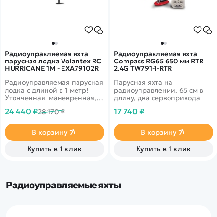
Радиоуправляемая яхта
Радиоуправляемая яхта
парусная лодка Volantex RC
Compass RG65 650 мм RTR
HURRICANE 1M - EXA79102R
2.4G TW791-1-RTR
Радиоуправляемая парусная
Парусная яхта на
лодка с длиной в 1 метр!
радиоуправлении. 65 см в
Утонченная, маневренная,
длину, два сервопривода
но при этом достаточно
24 440 ₽
17 740 ₽
28 170 ₽
прочная за счёт ABS-
пластика. Управляется с
помощью сервопривода и
В корзину
В корзину
ветра. Вес модели - 3,15
кг.&nbsp;
Купить в 1 клик
Купить в 1 клик
Радиоуправляемые яхты