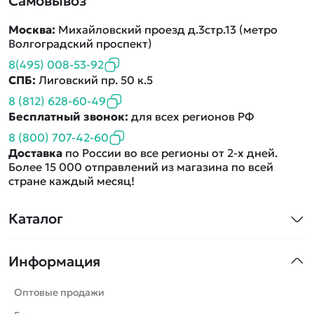
Самовывоз
Москва:
Михайловский проезд д.3стр.13 (метро
Волгоградский проспект)
8(495) 008-53-92
СПБ:
Лиговский пр. 50 к.5
8 (812) 628-60-49
Бесплатный звонок:
для всех регионов РФ
8 (800) 707-42-60
Доставка
по России во все регионы от 2-х дней.
Более 15 000 отправлений из магазина по всей
стране каждый месяц!
Каталог
Квадрокоптеры
Информация
Машинки
Танки
Оптовые продажи
Вертолеты