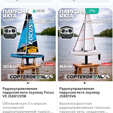
что делает её отличным
выбором как для новичков,
так и для опытных
NEW
-7%
моделистов-яхтсменов.
Благодаря высокой мачте и
большой площади парусов
яхта уверенно проходит курс
по ветру и демонстрирует
реалистичное поведение на
воде, характерное для
настоящих парусных лодок.
Радиоуправляемая
Радиоуправляемая
парусная яхта Joysway Focus
парусная яхта Joysway
V3 JS8812V3B
JS8815V6
Обновлённая 3-я версия
Высокоскоростная
популярной
радиоуправляемая гоночная
радиоуправляемой парусной
парусная яхта, созданная