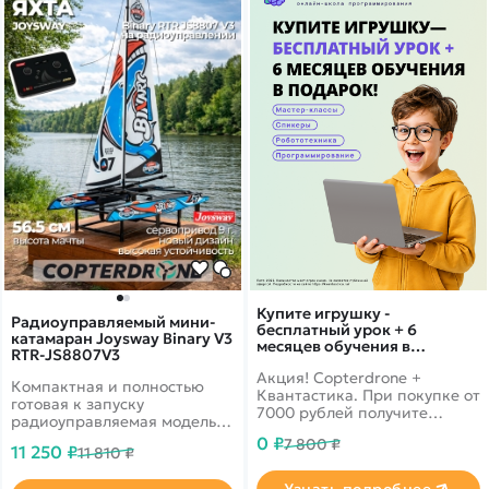
Покупателю
Вертолеты
Блог
Катера
Статьи про беспилотники
Контакты
Роботы
Обзор квадрокоптеров
Оплата и доставка
Самолеты
Аренда Квадрокоптеров
Помощь
Сборные модели
Покупка в кредит
Отследить заказ
Детские электромобили
Оплата на сайте
Спецтехника
Железные дороги
Конструкторы
Запчасти для моделей
Купите игрушку -
Радиоуправляемый мини-
бесплатный урок + 6
катамаран Joysway Binary V3
месяцев обучения в
RTR-JS8807V3
подарок!
Акция! Copterdrone +
Компактная и полностью
Квантастика. При покупке от
готовая к запуску
7000 рублей получите
радиоуправляемая модель
уникальное предложение от
катамарана от Joysway,
0 ₽
7 800 ₽
нашего партнера
11 250 ₽
11 810 ₽
идеально подходящая как
начинающим, так и