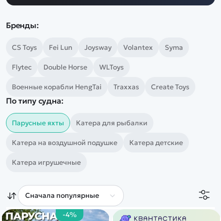
Дополнительный способ связи
WhatsApp/Мобильный
Бренды:
Есть вопрос? Можем связаться с вами
CS Toys
Fei Lun
Joysway
Volantex
Syma
Flytec
Double Horse
WLToys
Заказать звонок
Военные корабли HengTai
Traxxas
Create Toys
По типу судна:
Наши соцсети:
Парусные яхты
Катера для рыбалки
Катера на воздушной подушке
Катера детские
Каталог
Катера игрушечные
Квадрокоптеры
Информация
Машинки
Танки
Оптовые продажи
-4%