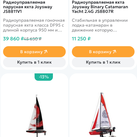
Радиоуправляемая
Радиоуправляемая яхта
парусная яхта Joysway
Joysway Binary Catamaran
JS8811V1
Yacht 2.4G JS8807R
Радиоуправляемая гоночная
Стабильная в управлении
парусная яхта класса DF95 с
лодка-катамаран в
длиной корпуса 950 мм и
движение которую
оригинальным узким
приводит ветер и прочный
39 860 ₽
11 250 ₽
45 650 ₽
профилем корпуса,
парус, а управление рулем
разработанная для
осуществляется с помощью
спортивного парусного
пульта
В корзину
В корзину
моделизма и участия в RC-
регатах. Она поставляется в
Купить в 1 клик
Купить в 1 клик
формате Ready-To-Run — с
уже установленной
электроникой, такелажем и
-13%
парусами, что делает модель
готовой к выходу на воду
сразу после установки
батареек. Благодаря
аэродинамическим обводам
и тщательно
оптимизированной
парусной схеме яхта
демонстрирует отличные
ходовые качества и
стабильность на курсе.