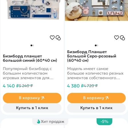
Бизиборд Планшет
Бизиборд планшет
Большой Серо-розовый
большой синий (60*40 см)
(60*40 см)
Популярный бизиборд с
Модель имеет самое
большим количеством
большое количество резных
игровых элементов для
элементов собственного
детей от 1 до 5 лет
производства, которые так
4 140 ₽
4 380 ₽
5 240 ₽
4 720 ₽
любят детишки!
В корзину
В корзину
Купить в 1 клик
Купить в 1 клик
Хит продаж
-5%