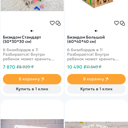
Бизидом Стандарт
Бизидом Большой
(50*30*30 см)
(60*40*40 см)
6 бизибордов в 1!
6 бизибордов в 1!
Разбирается! Внутри
Разбирается! Внутри
ребенок может хранить
ребенок может хранить
игрушки. Включает более 30
игрушки. Включает более 30
7 870 ₽
10 490 ₽
8 920 ₽
11 540 ₽
игровых элементов!
игровых элементов!
В корзину
В корзину
Купить в 1 клик
Купить в 1 клик