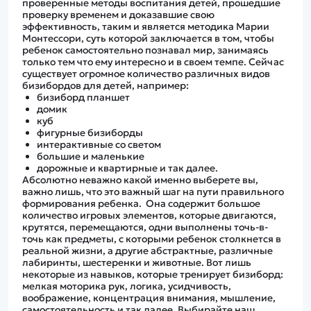
проверенные методы воспитания детей, прошедшие
проверку временем и доказавшие свою
эффективность, таким и является методика Марии
Монтессори, суть которой заключается в том, чтобы
ребенок самостоятельно познавал мир, занимаясь
только тем что ему интересно и в своем темпе. Сейчас
существует огромное количество различных видов
бизибордов для детей, например:
бизиборд планшет
домик
куб
фигурные бизиборды
интерактивные со светом
большие и маленькие
дорожные и квартирные и так далее.
Абсолютно неважно какой именно выберете вы,
важно лишь, что это важный шаг на пути правильного
формирования ребенка. Она содержит большое
количество игровых элементов, которые двигаются,
крутятся, перемещаются, одни выполнены точь-в-
точь как предметы, с которыми ребенок столкнется в
реальной жизни, а другие абстрактные, различные
лабиринты, шестеренки и животные. Вот лишь
некоторые из навыков, которые тренирует бизиборд:
мелкая моторика рук, логика, усидчивость,
воображение, концентрация внимания, мышление,
самостоятельность и так далее. Выбирайте наш