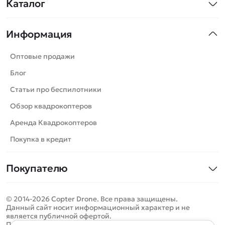
Каталог
Квадрокоптеры
Информация
Машинки
Танки
Оптовые продажи
Вертолеты
Блог
Катера
Статьи про беспилотники
Роботы
Обзор квадрокоптеров
Самолеты
Аренда Квадрокоптеров
Сборные модели
Покупка в кредит
Детские электромобили
Покупателю
Спецтехника
Контакты
Железные дороги
© 2014-2026 Copter Drone. Все права защищены.
Оплата и доставка
Игрушки
Данный сайт носит информационный характер и не
является публичной офертой.
Помощь
Запчасти для моделей
Определить местоположение
Политика конфиденциальности