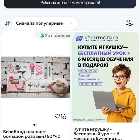
Дополнительный способ связи
Ребенок играет - мама отдыхает!
WhatsApp/Мобильный
Есть вопрос? Можем связаться с вами
Хит продаж
Заказать звонок
Наши соцсети:
Каталог
Квадрокоптеры
Информация
Машинки
Купите игрушку -
Бизиборд планшет
Танки
бесплатный урок + 6
Оптовые продажи
большой розовый (60*40
месяцев обучения в