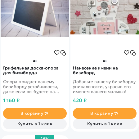
Грифельная доска-опора
Нанесение имени на
для бизиборда
бизиборд
Опора придаст вашему
Добавьте вашему бизиборду
бизиборду устойчивости,
уникальности, украсив его
даже если вы будете на
именем вашего малыша!
природе и не найдете места,
1 160 ₽
420 ₽
чтобы установить доску!
В корзину
В корзину
Купить в 1 клик
Купить в 1 клик
-16%