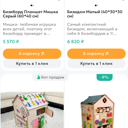
Бизиборд Планшет Мишка
Бизидом Малый (40*30*30
Серый (60*40 см)
см)
Мишка- любимая игрушка
Самый компактный
всех детей, поэтому этот
бизидом, включающий в
бизиборд приведет в
себя 6 бизибордов в 1!
восторг вашего малыша!
Шестеренки, тактильный
5 570 ₽
6 820 ₽
валик, потайные ящички и
многое другое!
В корзину
В корзину
Купить в 1 клик
Купить в 1 клик
Хит продаж
-9%