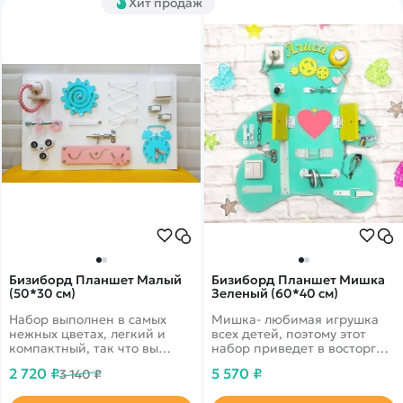
Хит продаж
Бизиборд Планшет Малый
Бизиборд Планшет Мишка
(50*30 см)
Зеленый (60*40 см)
Набор выполнен в самых
Мишка- любимая игрушка
нежных цветах, легкий и
всех детей, поэтому этот
компактный, так что вы
набор приведет в восторг
запросто сможете взять его с
вашего малыша!
2 720 ₽
5 570 ₽
3 140 ₽
собой в любые поездки