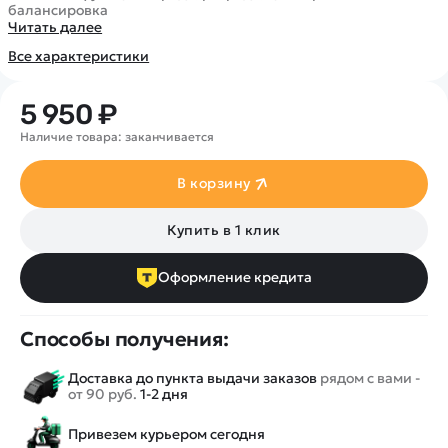
Покупателю
Вертолеты
балансировка
Блог
Читать далее
Катера
Статьи про беспилотники
Контакты
Все характеристики
Роботы
Обзор квадрокоптеров
Оплата и доставка
Самолеты
Аренда Квадрокоптеров
Помощь
5 950 ₽
Сборные модели
Покупка в кредит
Отследить заказ
Наличие товара: заканчивается
Детские электромобили
Оплата на сайте
Спецтехника
В корзину
Железные дороги
Конструкторы
Купить в 1 клик
Запчасти для моделей
Оформление кредита
Способы получения:
Доставка до пункта выдачи заказов
рядом с вами -
от 90 руб.
1-2 дня
Привезем курьером сегодня