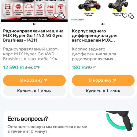
Радиоуправляемая машина
Корпус заднего
MJX Hyper Go 1:14 2.4G Gyro
дифференциала для
Brushless - 14211
автомоделей MJX
14209/14210 - MJX-14191B
Радиоуправляемый шорт-
Корпус заднего
корс MJX Hyper Go 4WD
дифференциала для
Brushless в масштабе 1:14.
радиоуправляемых
Бесколлекторный двигатель.
автомоделей MJX масштаба
12 590 ₽
180 ₽
18 660 ₽
310 ₽
Интеллектуальная
1/14.
аккумуляторная батарея,
система охлаждения
В корзину
В корзину
двигателя,
влагозащищенный бокс для
Купить в 1 клик
Купить в 1 клик
приемника.
Есть вопросы?
Оставьте заявку и мы свяжемся с вами
в течении 10 минут