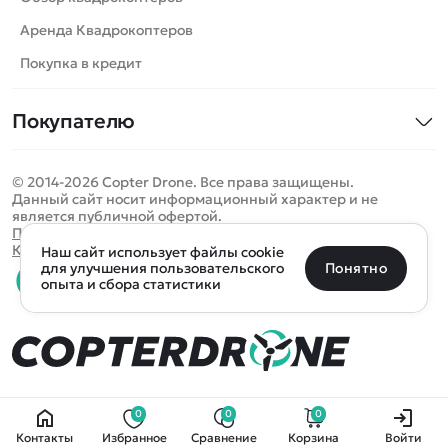
Самолеты
Аренда Квадрокоптеров
Сборные модели
Покупка в кредит
Детские электромобили
Покупателю
Спецтехника
Контакты
Железные дороги
© 2014-2026 Copter Drone. Все права защищены.
Оплата и доставка
Игрушки
Данный сайт носит информационный характер и не
является публичной офертой.
Помощь
Запчасти для моделей
Определить местоположение
Политика конфиденциальности
Карта сайта
Наш сайт использует файлы cookie
Отследить заказ
Бренды
Санкт-Петербург
Москва
Майкоп
Уфа
Понятно
для улучшения пользовательского
опыта и сбора статистики
Оплата на сайте
Улан-Удэ
Пермь
Псков
Ростов-на-Дону
0 товаров
Очистить
Все подборки
В корзину
0 ₽
Ещё более 300 населённых пунктов
Воспользуйтесь поиском, чтобы найти нужный
0
0
0
Контакты
Избранное
Сравнение
Корзина
Войти