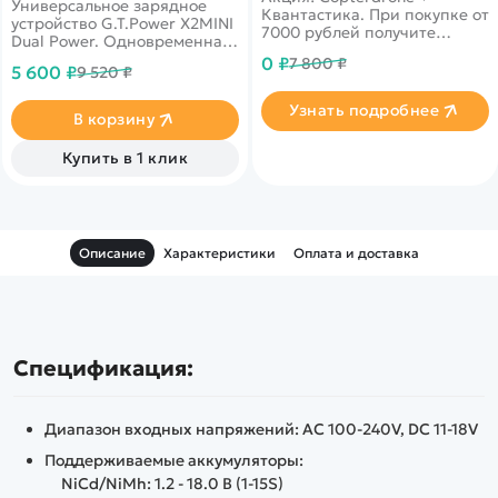
Универсальное зарядное
Квантастика. При покупке от
устройство G.T.Power X2MINI
7000 рублей получите
Dual Power. Одновременная
уникальное предложение от
зарядка двух разных типов
0 ₽
7 800 ₽
нашего партнера
5 600 ₽
9 520 ₽
батарей. Встроенный блок
питания.
Узнать подробнее
В корзину
Купить в 1 клик
Описание
Характеристики
Оплата и доставка
Спецификация:
Диапазон входных напряжений: АС 100-240V, DC 11-18V
Поддерживаемые аккумуляторы:
NiCd/NiMh: 1.2 - 18.0 В (1-15S)