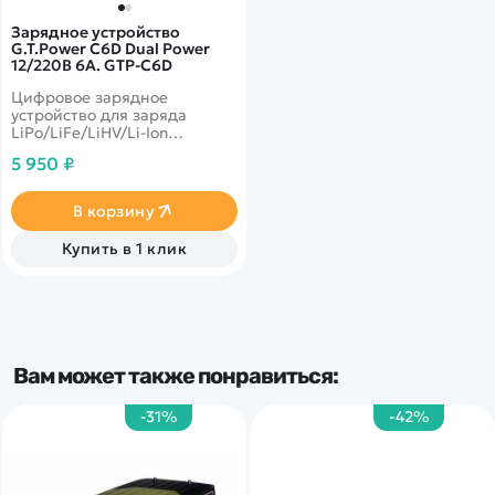
Зарядное устройство
G.T.Power C6D Dual Power
12/220В 6A. GTP-C6D
Цифровое зарядное
устройство для заряда
LiPo/LiFe/LiHV/Li-Ion
аккумуляторных батарей 2S-
5 950 ₽
4S банок с максимальным
током заряда 6А, а также
батарей типа NiMh/NiCd и
В корзину
Pb. Включает функции
заряда, разряда,
Купить в 1 клик
циклирование и
балансировка
Вам может также понравиться:
-31%
-42%