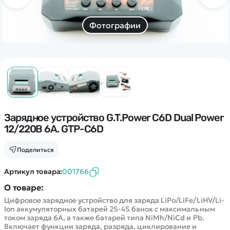
Дополнительный способ связи
WhatsApp/Мобильный
Фотографии
Есть вопрос? Можем связаться с вами
Заказать звонок
Наши соцсети:
Зарядное устройство G.T.Power C6D Dual Power
12/220В 6A. GTP-C6D
Поделиться
Каталог
Артикул товара:
001766
О товаре:
Квадрокоптеры
Информация
Цифровое зарядное устройство для заряда LiPo/LiFe/LiHV/Li-
Машинки
Ion аккумуляторных батарей 2S-4S банок с максимальным
Танки
током заряда 6А, а также батарей типа NiMh/NiCd и Pb.
Оптовые продажи
Включает функции заряда, разряда, циклирование и