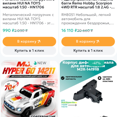
вилами HUI NA TOYS
багги Remo Hobby Scorpion
масштаб 1:50 - HN1706
4WD RTR масштаб 1:8 2.4G -
RH8051-RED
Металлический погрузчик с
RH8051 Небольшой, легкий
вилами HUI NA TOYS
автомобиль для
масштаб 1:50 - HN1706 - это
прохождения бездорожья,
металлический погрузчик от
радиоуправляемый багги от
990 ₽
16 110 ₽
2 030 ₽
20 660 ₽
компании Hui Na Toys в
компании Remo Hobby. При
масштабе 1:50. Погрузчик
своих скоростных
имеет реалистичный
возможностях и
В корзину
В корзину
дизайн, благодаря которому
неубиваемости станет
ничем не отличается от
идеальным подарком сыну
Купить в 1 клик
Купить в 1 клик
настоящего.
или даже мужу.
NEW
-41%