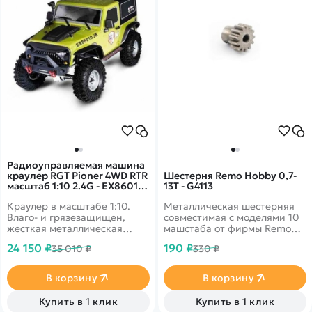
Радиоуправляемая машина
краулер RGT Pioner 4WD RTR
Шестерня Remo Hobby 0,7-
масштаб 1:10 2.4G - EX86010-
13T - G4113
JK|R86237-1
Краулер в масштабе 1:10.
Металлическая шестерняя
Влаго- и грязезащищен,
совместимая с моделями 10
жесткая металлическая
машстаба от фирмы Remo
рама, серво с защитой от
Hobby. Диаметр - 0,7 мм,
24 150 ₽
190 ₽
35 010 ₽
330 ₽
попадания воды и песка.
колличество зубьев - 13
Скорость до 30 км/ч.
Подходит для эксплуатации
В корзину
В корзину
в сложных условиях. Кузов
зелёного цвета.
Купить в 1 клик
Купить в 1 клик