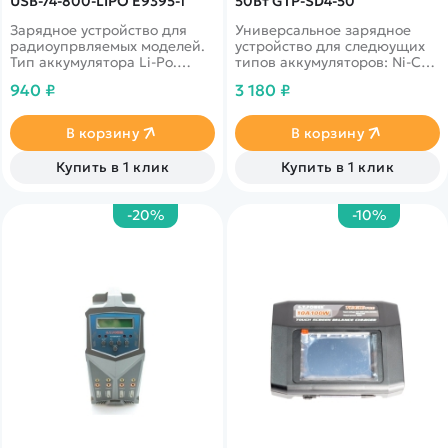
USB-74-800-LIPO E9395-1
50Вт GTP-SD4-50
Зарядное устройство для
Универсальное зарядное
радиоупрвляемых моделей.
устройство для следюущих
Тип аккумулятора Li-Po.
типов аккумуляторов: Ni-Cd,
Максимальное напряжение
Ni-Mh, Li-Po, Li-Fe, Li-HV.
940 ₽
3 180 ₽
7,4V
Мощность максимально
50W.
В корзину
В корзину
Купить в 1 клик
Купить в 1 клик
-20%
-10%