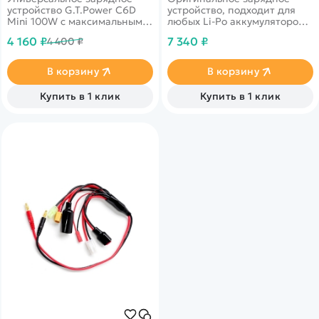
устройство G.T.Power C6D
устройство, подходит для
Mini 100W с максимальным
любых Li-Po аккумуляторов
током заряда 10А.
2s-6s с максимальным током
4 160 ₽
7 340 ₽
4 400 ₽
заряда 7А
В корзину
В корзину
Купить в 1 клик
Купить в 1 клик