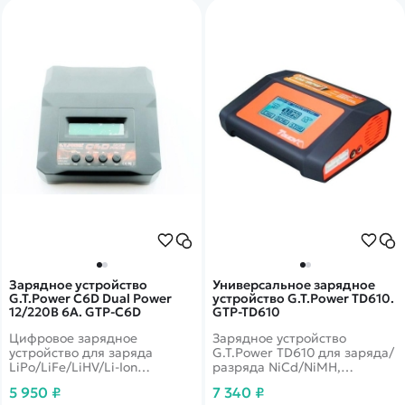
Зарядное устройство
Универсальное зарядное
G.T.Power C6D Dual Power
устройство G.T.Power TD610.
12/220В 6A. GTP-C6D
GTP-TD610
Цифровое зарядное
Зарядное устройство
устройство для заряда
G.T.Power TD610 для заряда/
LiPo/LiFe/LiHV/Li-Ion
разряда NiCd/NiMH,
аккумуляторных батарей 2S-
LiPo/LiFe/LiIon, Pb
5 950 ₽
7 340 ₽
4S банок с максимальным
аккумуляторов с