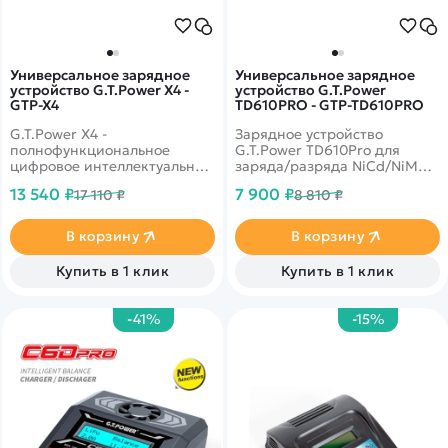
Универсальное зарядное
Универсальное зарядное
устройство G.T.Power X4 -
устройство G.T.Power
GTP-X4
TD610PRO - GTP-TD610PRO
G.T.Power X4 -
Зарядное устройство
полнофункциональное
G.T.Power TD610Pro для
цифровое интеллектуальное
заряда/разряда NiCd/NiMH,
многофункциональное
LiPo/LiFe/LiIon, Pb
13 540 ₽
7 900 ₽
17 110 ₽
8 810 ₽
зарядное/разрядное
аккумуляторов с
устройство со встроенной
максимальным током 10.0A и
балансировкой. Оснащено
с максимальной мощностью
В корзину
В корзину
четырьмя индивидуальными
100W от сети 220В.
схемами, позволяющими
Купить в 1 клик
Купить в 1 клик
одновременно заряжать 4
батареи независимо от типа
батареи и количества
-41%
-15%
элементов.