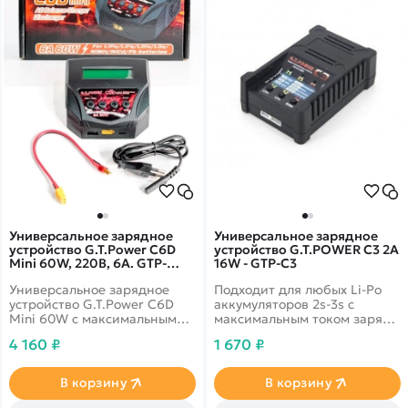
Покупателю
Вертолеты
Блог
Катера
Статьи про беспилотники
Контакты
Роботы
Обзор квадрокоптеров
Оплата и доставка
Самолеты
Аренда Квадрокоптеров
Помощь
Сборные модели
Покупка в кредит
Отследить заказ
Детские электромобили
Оплата на сайте
Спецтехника
Железные дороги
Конструкторы
Запчасти для моделей
Универсальное зарядное
Универсальное зарядное
устройство G.T.Power C6D
устройство G.T.POWER C3 2A
Mini 60W, 220В, 6A. GTP-
16W - GTP-C3
C6DMINI
Универсальное зарядное
Подходит для любых Li-Po
устройство G.T.Power C6D
аккумуляторов 2s-3s с
Mini 60W с максимальным
максимальным током заряда
током заряда 6А
2А
4 160 ₽
1 670 ₽
В корзину
В корзину