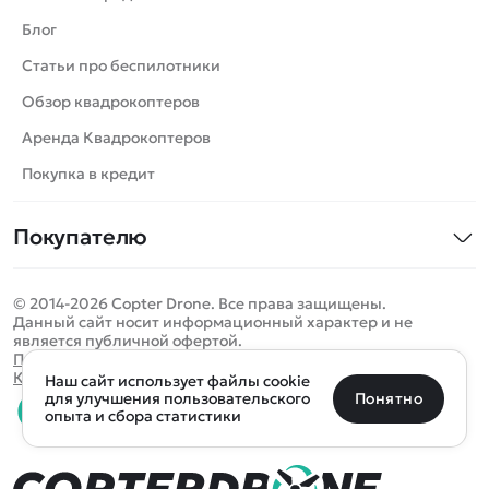
Вертолеты
Блог
Катера
Статьи про беспилотники
Роботы
Обзор квадрокоптеров
Самолеты
Аренда Квадрокоптеров
Сборные модели
Покупка в кредит
Детские электромобили
Покупателю
Спецтехника
Контакты
Железные дороги
© 2014-2026 Copter Drone. Все права защищены.
Оплата и доставка
Игрушки
Данный сайт носит информационный характер и не
является публичной офертой.
Помощь
Запчасти для моделей
Определить местоположение
Политика конфиденциальности
Карта сайта
Наш сайт использует файлы cookie
Отследить заказ
Бренды
Санкт-Петербург
Москва
Майкоп
Уфа
Понятно
для улучшения пользовательского
опыта и сбора статистики
Оплата на сайте
Улан-Удэ
Пермь
Псков
Ростов-на-Дону
0 товаров
Очистить
Все подборки
В корзину
0 ₽