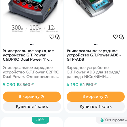
Универсальное зарядное
Универсальное зарядное
устройство G.T.Power
устройство G.T.Power AD8 -
C6DPRO Dual Power 11-
GTP-AD8
26/220В, 12A - GTP-C6DPRO
Универсальное зарядное
Зарядное устройство
устройство G.T.Power C2PRO
G.T.Power AD8 для заряда/
Dual Power. Одновременная
разряда NiCd/NiMH,
зарядка двух разных типов
LiPo/LiFe/LiIon/LiHV, Pb
5 030 ₽
4 190 ₽
8 560 ₽
4 930 ₽
батарей. Встроенный блок
аккумуляторов с
питания. Встроенный
максимальным током 10.0A и
подогреватель шин,
с максимальной мощностью
В корзину
В корзину
проверка сервопривода,
80W от сети 220В.
функция запуска двигателя.
Купить в 1 клик
Купить в 1 клик
Функция восстановления
аккумулятора, функция
подогрева аккумулятора.
-16%
Хит прода
Поддержка сканирования
QR-кода мобильного