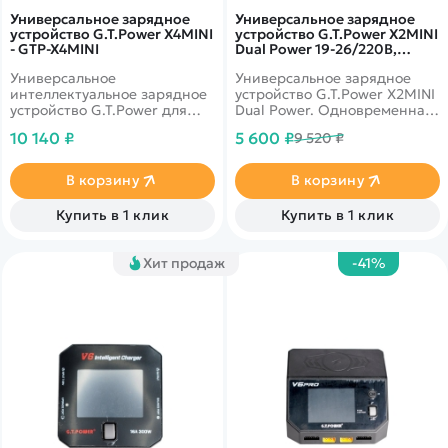
Универсальное зарядное
Универсальное зарядное
устройство G.T.Power X4MINI
устройство G.T.Power X2MINI
- GTP-X4MINI
Dual Power 19-26/220В,
10Aх2 - GTP-X2MINI
Универсальное
Универсальное зарядное
интеллектуальное зарядное
устройство G.T.Power X2MINI
устройство G.T.Power для
Dual Power. Одновременная
NiCd/NiMH,
зарядка двух разных типов
10 140 ₽
5 600 ₽
9 520 ₽
LiPo/LiFe/LiIon/LiHv, Pb
батарей. Встроенный блок
батарей. Оснащено
питания.
четырьмя индивидуальными
В корзину
В корзину
схемами, позволяющими
одновременно заряжать 4
Купить в 1 клик
Купить в 1 клик
батареи независимо от типа
батареи и количества
элементов.
Хит продаж
-41%