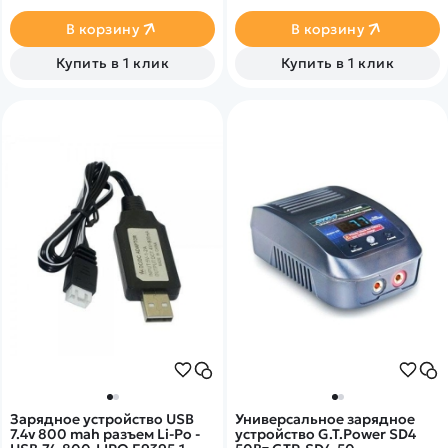
током заряда 6А, а также
максимальным током 10.0A
батарей типа NiMh/NiCd и
и&nbsp;&nbsp;с
В корзину
В корзину
Pb. Включает функции
максимальной мощностью
заряда, разряда,
80W от сети 220В
Купить в 1 клик
Купить в 1 клик
циклирование и
балансировка
Зарядное устройство USB
Универсальное зарядное
7.4v 800 mah разъем Li-Po -
устройство G.T.Power SD4