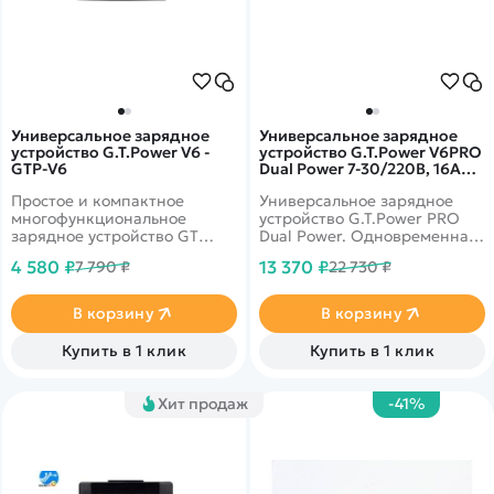
Универсальное зарядное
Универсальное зарядное
устройство G.T.Power V6 -
устройство G.T.Power V6PRO
GTP-V6
Dual Power 7-30/220В, 16Aх2,
USB, Wireless 7.5W - GTP-
Простое и компактное
Универсальное зарядное
V6PRO
многофункциональное
устройство G.T.Power PRO
зарядное устройство GT
Dual Power. Одновременная
Power V6 с балансировкой
зарядка двух разных типов
4 580 ₽
13 370 ₽
7 790 ₽
22 730 ₽
(JST-XH) до 6S LiPo.
батарей. Имеет порт USB,
можно использовать для
зарядки мобильных
В корзину
В корзину
телефонов. Множественная
защита. Имеется
Купить в 1 клик
Купить в 1 клик
возможность беспроводной
зарядки 7,5W.
Хит продаж
-41%