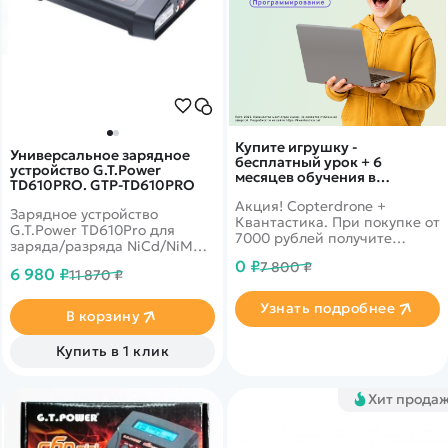
Дополнительный способ связи
WhatsApp/Мобильный
Есть вопрос? Можем связаться с вами
Заказать звонок
Купите игрушку -
Универсальное зарядное
бесплатный урок + 6
устройство G.T.Power
месяцев обучения в
TD610PRO. GTP-TD610PRO
подарок!
Акция! Copterdrone +
Наши соцсети:
Зарядное устройство
Квантастика. При покупке от
G.T.Power TD610Pro для
7000 рублей получите
заряда/разряда NiCd/NiMH,
уникальное предложение от
LiPo/LiFe/LiIon, Pb
0 ₽
7 800 ₽
нашего партнера
6 980 ₽
11 870 ₽
аккумуляторов с
максимальным током 10.0A
Узнать подробнее
и&nbsp;&nbsp;с
В корзину
Каталог
максимальной мощностью
100W от сети 220В
Купить в 1 клик
Квадрокоптеры
Информация
Машинки
Хит прода
Танки
Оптовые продажи