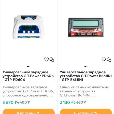
телефона для зарядки.
Универсальное зарядное
Универсальное зарядное
устройство G.T.Power PD606
устройство G.T.Power B6MINI
- GTP-PD606
- GTP-B6MINI
Универсальное зарядное
Одно из самых компактных
устройство G.T.Power PD606,
зарядных устройств
способное одновременно
G.T.Power B6MINI.
заряжать несколько
Максимальная мощность
3 670 ₽
2 130 ₽
4 400 ₽
3 630 ₽
аккумуляторных батарей в
заряда 300W.
различных конфигурациях
(6х1S, 3х2S, 2х3S, (4S + 2S)
В корзину
В корзину