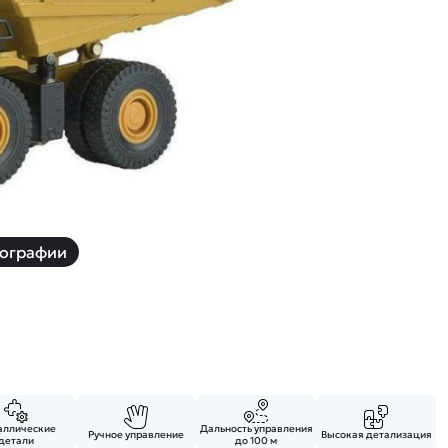
й
Заказать звонок
ки
ей ну пульте
Наши соцсети:
-30%
ографии
аллические
Дальность управления
Ручное управление
Высокая детализация
детали
до 100 м