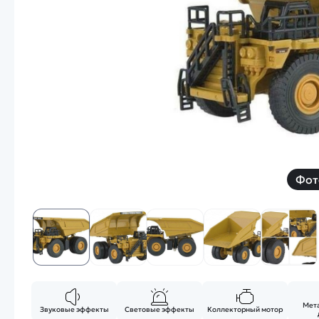
Смотреть
Запчасти
Дроны с 4k камеро
Уцененные товары
Просмотренные товары
Скид
Скоростной катер
Вертолетик для дет
Машины 1 к 10
Фот
Смотреть
Мет
Звуковые эффекты
Световые эффекты
Коллекторный мотор