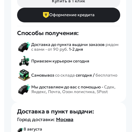
Купить в 1 клик
Спецтехника
Железные дороги
Оформление кредита
Конструкторы
Запчасти для моделей
Способы получения:
Доставка до пункта выдачи заказов
рядом
с вами - от 90 руб.
1-2 дня
Привезем курьером сегодня
Самовывоз
со склада
сегодня /
бесплатно
Мы доставляем до вас с помощью -
Сдек,
Яндекс, Почта, Озон логистика, 5Post
Доставка в пункт выдачи:
Город доставки:
Москва
8 августа