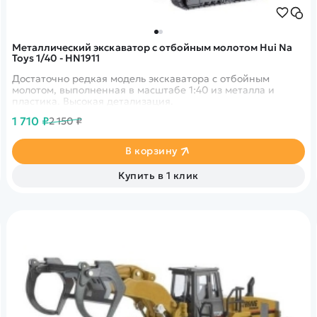
Металлический экскаватор с отбойным молотом Hui Na
Toys 1/40 - HN1911
Достаточно редкая модель экскаватора с отбойным
молотом, выполненная в масштабе 1:40 из металла и
пластика. Высокая детализация.
1 710 ₽
2 150 ₽
В корзину
Купить в 1 клик