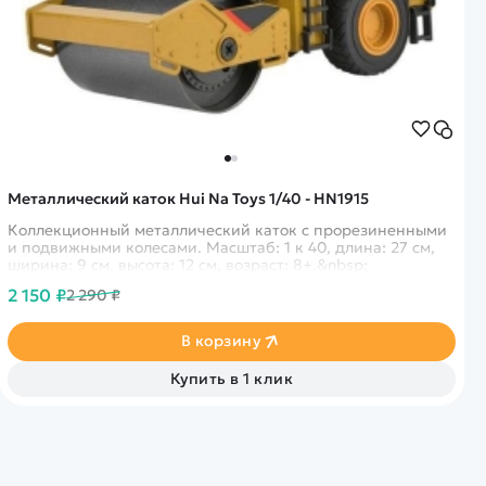
Металлический каток Hui Na Toys 1/40 - HN1915
Коллекционный металлический каток с прорезиненными
и подвижными колесами. Масштаб: 1 к 40, длина: 27 см,
ширина: 9 см, высота: 12 см, возраст: 8+.&nbsp;
2 150 ₽
2 290 ₽
В корзину
Купить в 1 клик