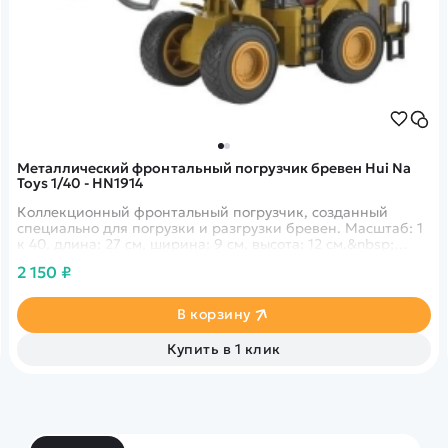
Металлический фронтальный погрузчик бревен Hui Na
Toys 1/40 - HN1914
Коллекционный фронтальный погрузчик, созданный
специально для погрузки и разгрузки бревен. Масштаб: 1
к 40, длина: 27 см, ширина: 9 см, высота: 12 см.&nbsp;
Ковш сделан из металла и полностью подвижный.
2 150 ₽
В корзину
Купить в 1 клик