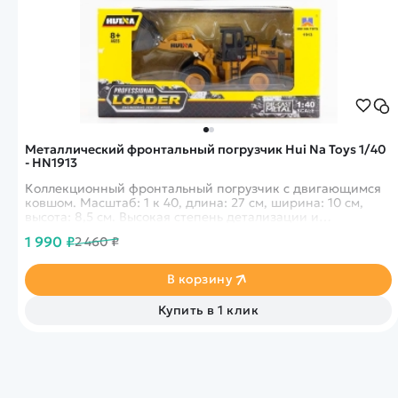
Металлический фронтальный погрузчик Hui Na Toys 1/40
- HN1913
Коллекционный фронтальный погрузчик с двигающимся
ковшом. Масштаб: 1 к 40, длина: 27 см, ширина: 10 см,
высота: 8,5 см. Высокая степень детализации и
прорезиненные колеса не оставят равнодушным никого.
1 990 ₽
2 460 ₽
В корзину
Купить в 1 клик