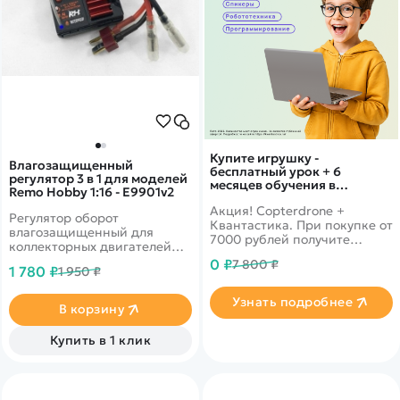
Купите игрушку -
Влагозащищенный
бесплатный урок + 6
регулятор 3 в 1 для моделей
месяцев обучения в
Remo Hobby 1:16 - E9901v2
подарок!
Акция! Copterdrone +
Регулятор оборот
Квантастика. При покупке от
влагозащищенный для
7000 рублей получите
коллекторных двигателей
уникальное предложение от
машин 16 масштаба от
0 ₽
7 800 ₽
нашего партнера
1 780 ₽
1 950 ₽
фирмы Remo Hobby.
Запчасть подходит для
Узнать подробнее
моделей второй версии.
В корзину
Купить в 1 клик