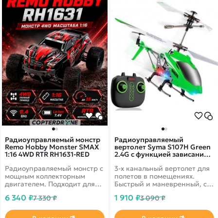
Радиоуправляемый монстр
Радиоуправляемый
Remo Hobby Monster SMAX
вертолет Syma S107H Green
1:16 4WD RTR RH1631-RED
2.4G с функцией зависания
SYMA-S107H-GREEN
Радиоуправляемый монстр с
3-х канальный вертолет для
мощным коллекторным
полетов в помещениях.
двигателем. Подходит для
Быстрый и маневренный, с
заездов в дождь или снег.
дальностью управления 50
6 340 ₽
1 910 ₽
7 330 ₽
3 090 ₽
Скорость развивает до 35
метров. Имеет яркую
км/ч, полный привод,
светодиодную подсветку, а
масштаб 1:16. Цвет красный
также барометр для