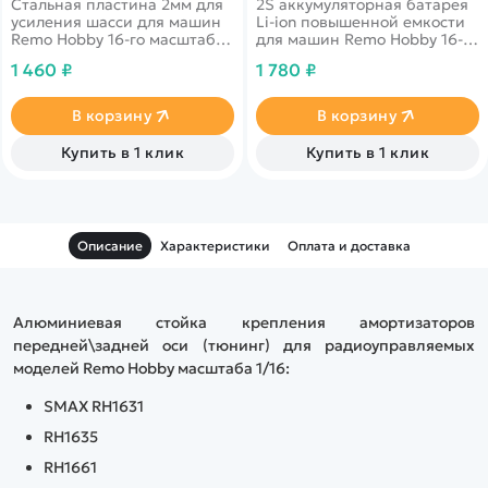
Стальная пластина 2мм для
2S аккумуляторная батарея
усиления шасси для машин
Li-ion повышенной емкости
Remo Hobby 16-го масштаба
для машин Remo Hobby 16-го
(укрепленная)
масштаба
1 460 ₽
1 780 ₽
В корзину
В корзину
Купить в 1 клик
Купить в 1 клик
Описание
Характеристики
Оплата и доставка
Алюминиевая стойка крепления амортизаторов
передней\задней оси (тюнинг) для радиоуправляемых
моделей Remo Hobby масштаба 1/16:
SMAX RH1631
RH1635
RH1661