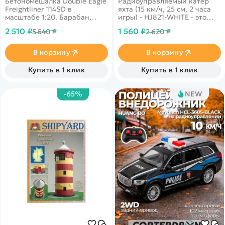
Бетономешалка Double Eagle
Радиоуправляемый катер
Freightliner 114SD в
яхта (15 км/ч, 25 см, 2 часа
масштабе 1:20. Барабан
игры) - HJ821-WHITE - это
способен вращаться на 360°.
высокоскоростная катер
2 510 ₽
1 560 ₽
5 540 ₽
2 620 ₽
Для придания большей
яхта HJ821 от компании HJ с
реалистичности у модели
яркой светодиодной
открываются двери.
подсветкой и возможностью
В корзину
В корзину
игры до 2 часов. Яхта
предназначена для
Купить в 1 клик
Купить в 1 клик
использования на озерах,
прудах и других открытых
водоемах.
-65%
NEW