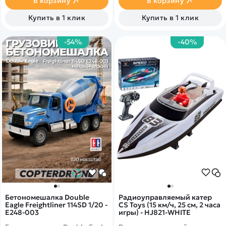
В корзину
В корзину
удержания высоты
Купить в 1 клик
Купить в 1 клик
-54%
-40%
Бетономешалка Double
Радиоуправляемый катер
Eagle Freightliner 114SD 1/20 -
CS Toys (15 км/ч, 25 см, 2 часа
E248-003
игры) - HJ821-WHITE