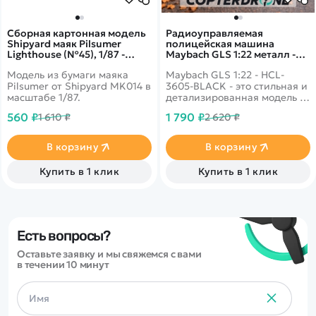
Сборная картонная модель
Радиоуправляемая
Shipyard маяк Pilsumer
полицейская машина
Lighthouse (№45), 1/87 -
Maybach GLS 1:22 металл -
MK014
HCL-3605-BLACK
Модель из бумаги маяка
Maybach GLS 1:22 - HCL-
Pilsumer от Shipyard MK014 в
3605-BLACK - это стильная и
масштабе 1/87.
детализированная модель с
кузовом DIE-CAST,
560 ₽
1 790 ₽
1 610 ₽
2 620 ₽
светодиодной подсветкой
фар и эффектным
парогенератором с
В корзину
В корзину
подсветкой.
Открывающиеся двери,
Купить в 1 клик
Купить в 1 клик
капот и багажник делают
модель максимально
реалистичной. Отличный
вариант для игры и подарка.
Есть вопросы?
Оставьте заявку и мы свяжемся с вами
в течении 10 минут