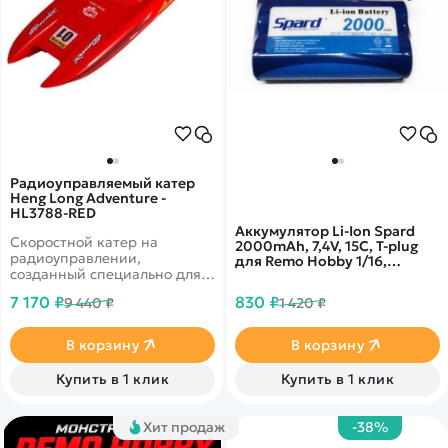
Радиоуправляемый катер
Heng Long Adventure -
HL3788-RED
Аккумулятор Li-Ion Spard
Скоростной катер на
2000mAh, 7,4V, 15C, T‐plug
радиоуправлении,
для Remo Hobby 1/16,
созданный специально для
WLToys 12428 YT18650P
гонок. В корпус установлен
7 170 ₽
830 ₽
9 440 ₽
1 420 ₽
качественый коллекторный
двигатель, способный
развивать скорость до 30 км
В корзину
В корзину
в час. Лодка выполнена в
ярких цветах, что позволит
Купить в 1 клик
Купить в 1 клик
Вам видеть ее расстоянии до
80 метров.
Хит продаж
-38%