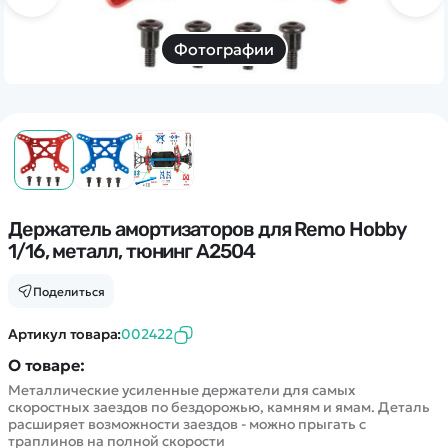
Дополнительный способ связи
WhatsApp/Мобильный
Фотографии
Есть вопрос? Можем связаться с вами
Заказать звонок
Наши соцсети:
Держатель амортизаторов для Remo Hobby
1/16, металл, тюнинг A2504
Поделиться
Каталог
Артикул товара:
002422
О товаре:
Квадрокоптеры
Информация
Металлические усиленные держатели для самых
Машинки
скоростных заездов по бездорожью, камням и ямам. Деталь
Танки
расширяет возможности заездов - можно прыгать с
Оптовые продажи
траплинов на полной скорости