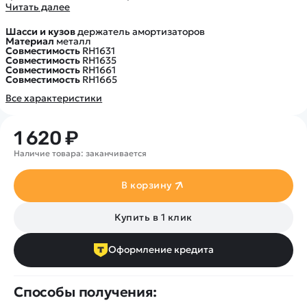
Покупателю
Вертолеты
Читать далее
Блог
Катера
Статьи про беспилотники
Шасси и кузов
держатель амортизаторов
Контакты
Роботы
Материал
металл
Обзор квадрокоптеров
Совместимость
RH1631
Оплата и доставка
Самолеты
Совместимость
RH1635
Аренда Квадрокоптеров
Совместимость
RH1661
Помощь
Сборные модели
Совместимость
RH1665
Покупка в кредит
Отследить заказ
Все характеристики
Детские электромобили
Оплата на сайте
Спецтехника
1 620 ₽
Железные дороги
Наличие товара: заканчивается
Конструкторы
Запчасти для моделей
В корзину
Купить в 1 клик
Оформление кредита
Способы получения: