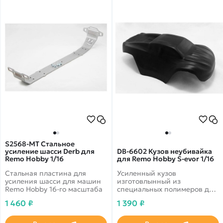
S2568-MT Стальное
усиление шасси Derb для
DB-6602 Кузов неубивайка
Remo Hobby 1/16
для Remo Hobby S-evor 1/16
Стальная пластина для
Усиленный кузов
усиления шасси для машин
изготовлынный из
Remo Hobby 16-го масштаба
специальных полимеров для
машин Remo Hobby 16-го
1 460 ₽
1 390 ₽
масштаба