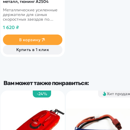
металл, тюнинг A2504
Металлические усиленные
держатели для самых
скоростных заездов по
бездорожью, камням и
1 620 ₽
ямам. Деталь расширяет
возможности заездов -
можно прыгать с траплинов
В корзину
на полной скорости
Купить в 1 клик
Вам может также понравиться:
-24%
Хит прода