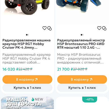
Радиоуправляемая машина
Радиоуправляемый монстр
краулер HSP RGT Hobby
HSP Brontosaurus PRO 4WD
Cruiser РК-4 Jimny
RTR масштаб 1:10 2.4G -
Waterproof 4WD RTR
94111PRO-60198
Радиоуправляемый краулер
Монстр HSP Brontosaurus
масштаб 1:10 2.4G -
136100V3-R86373-1
HSP RGT Hobby Cruiser PK 4
PRO – радиоуправляемый
представляет собой
внедорожник с отличной
внедорожник масштаба 1:10,
проходимостью. Мощная
16 020 ₽
21 700 ₽
22 420 ₽
27 020 ₽
спроектированный для
модель 4WD RTR 2.4 G —
трофи-рейдов и
94111PRO, выполненная в
экстремального вождения по
масштабе 1:10, имеет
В корзину
В корзину
неровной местности. Он
прочный корпус для
обладает всесезонной
увлекательных
Купить в 1 клик
Купить в 1 клик
проходимостью благодаря
приключений.
постоянному полному
приводу, низкому центру
NEW
-41%
тяжести и независимой
подвеске, у него горят фары.