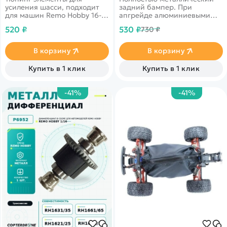
усиления шасси, подходит
задний бампер. При
для машин Remo Hobby 16-го
апгрейде алюминиевыми
масштаба
деталями машина
520 ₽
530 ₽
730 ₽
становится более крепкой и
выносливой.
В корзину
В корзину
Купить в 1 клик
Купить в 1 клик
-41%
-41%