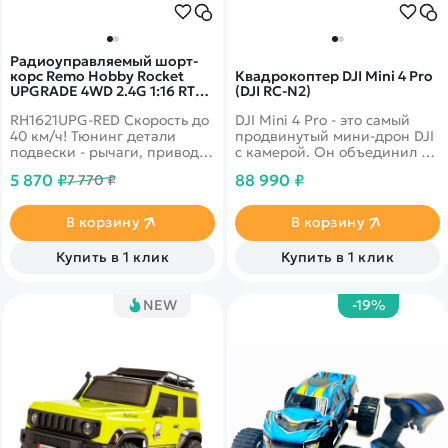
Радиоуправляемый шорт-
корс Remo Hobby Rocket
Квадрокоптер DJI Mini 4 Pro
UPGRADE 4WD 2.4G 1:16 RTR
(DJI RC-N2)
RH1621UPG-RED
RH1621UPG-RED Скорость до
DJI Mini 4 Pro - это самый
40 км/ч! Тюнинг детали
продвинутый мини-дрон DJI
подвески - рычаги, приводы,
с камерой. Он объединил в
кулаки. Полная влагозащита
себе мощную съемочную
5 870 ₽
88 990 ₽
7 770 ₽
электроники, Li-ion
систему, технологию
аккумулятор емкостью 1500
обнаружения препятствий
mah
по всем направлениям,
В корзину
В корзину
функцию отслеживания
ActiveTrack 360° с
Купить в 1 клик
Купить в 1 клик
обновленным режимом Trace
Mode и возможность
передачи видео на
NEW
-19%
максимальное расстояние в
20 км. Mini 4 Pro еще больше
расширил творческие
горизонты как для
профессионалов, так и для
начинающих пилотов.