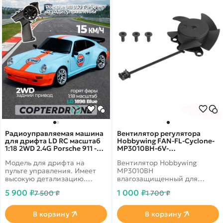
Радиоуправляемая машина
Вентилятор регулятора
для дрифта LD RC масштаб
Hobbywing FAN-FL-Cyclone-
1:18 2WD 2.4G Porsche 911 -
MP3010BH-6V-
1898 Blue
16000RPM@0.34A-BLACK-A -
Модель для дрифта на
Вентилятор Hobbywing
HW-30860107
пульте управления. Имеет
MP3010BH
высокую детализацию.
влагозащищенный для
Задний привод 2WD с
охлаждения регуляторов
5 900 ₽
1 000 ₽
7 500 ₽
1 700 ₽
мощным коллекторным
Hobbywing EZRUN MAX10 G2
мотором. Светодиодные
140A, XeRun XR8 Plus G2S.
фары. Металлические
В корзину
В корзину
привода. Встроенный