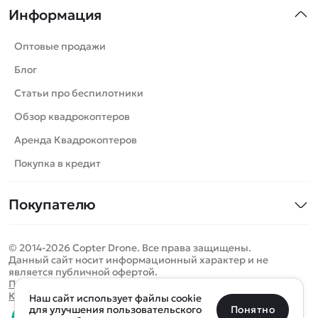
Информация
Машинки
Танки
Оптовые продажи
Вертолеты
Блог
Катера
Статьи про беспилотники
Роботы
Обзор квадрокоптеров
Самолеты
Аренда Квадрокоптеров
Сборные модели
Покупка в кредит
Детские электромобили
Покупателю
Спецтехника
Контакты
Железные дороги
© 2014-2026 Copter Drone. Все права защищены.
Оплата и доставка
Игрушки
Данный сайт носит информационный характер и не
является публичной офертой.
Помощь
Запчасти для моделей
Определить местоположение
Политика конфиденциальности
Карта сайта
Наш сайт использует файлы cookie
Отследить заказ
Бренды
Санкт-Петербург
Москва
Майкоп
Уфа
Понятно
для улучшения пользовательского