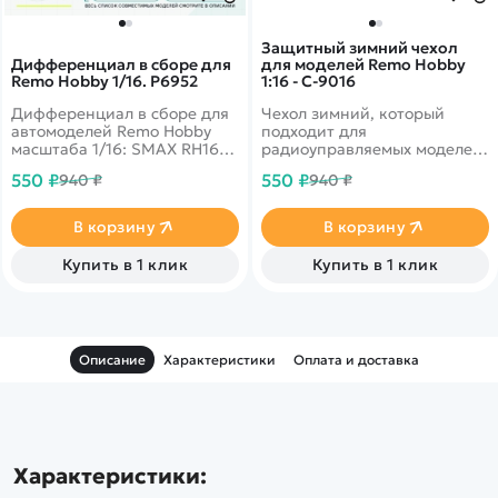
Защитный зимний чехол
Дифференциал в сборе для
для моделей Remo Hobby
Remo Hobby 1/16. P6952
1:16 - C-9016
Дифференциал в сборе для
Чехол зимний, который
автомоделей Remo Hobby
подходит для
масштаба 1/16: SMAX RH1631,
радиоуправляемых моделей
Dingo RH1651, Rocket RH1621
Remo Hobby 16 масштаба,
550 ₽
550 ₽
940 ₽
940 ₽
таких как S-max, S-evor,
Dingo и Rocket.
В корзину
В корзину
Купить в 1 клик
Купить в 1 клик
Описание
Характеристики
Оплата и доставка
Характеристики: