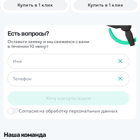
гироскоп для курсовой
Купить в 1 клик
Купить в 1 клик
устойчивости во время
дрифт заездов.
Есть вопросы?
Оставьте заявку и мы свяжемся с вами
в течении 10 минут
Хочу консультацию
Cогласие на обработку персональных данных
Наша команда