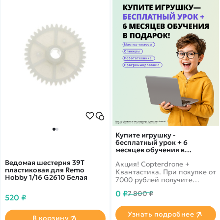
Купите игрушку -
бесплатный урок + 6
месяцев обучения в
подарок!
Ведомая шестерня 39Т
Акция! Copterdrone +
пластиковая для Remo
Квантастика. При покупке от
Hobby 1/16 G2610 Белая
7000 рублей получите
уникальное предложение от
0 ₽
7 800 ₽
нашего партнера
520 ₽
Узнать подробнее
В корзину