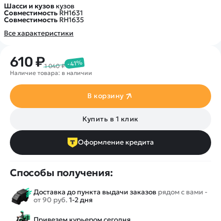
Покупателю
Вертолеты
Блог
Шасси и кузов
кузов
Совместимость
RH1631
Катера
Статьи про беспилотники
Совместимость
RH1635
Контакты
Роботы
Все характеристики
Обзор квадрокоптеров
Оплата и доставка
Самолеты
Аренда Квадрокоптеров
Помощь
Сборные модели
610 ₽
Покупка в кредит
-41%
Отследить заказ
1 040 ₽
Детские электромобили
Наличие товара: в наличии
Оплата на сайте
Спецтехника
В корзину
Железные дороги
Конструкторы
Купить в 1 клик
Запчасти для моделей
Оформление кредита
Способы получения:
Доставка до пункта выдачи заказов
рядом с вами -
от 90 руб.
1-2 дня
Привезем курьером сегодня