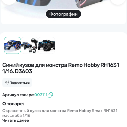
Дополнительный способ связи
WhatsApp/Мобильный
Фотографии
Есть вопрос? Можем связаться с вами
Заказать звонок
Наши соцсети:
Синий кузов для монстра Remo Hobby RH1631
1/16. D3603
Поделиться
Каталог
Артикул товара:
002111
О товаре:
Квадрокоптеры
Информация
Окрашенный кузов для монстра Remo Hobby Smax RH1631
Машинки
масштаба 1/16
Танки
Читать далее
Оптовые продажи