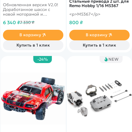
2.4G - RH1631-BLUE-V2
Стальные привода 2 шт. для
Обновленная версия V2.0!
Remo Hobby 1/16 M5367
Доработанное шасси с
новой моторамой и
<p>M5367</p>
двигателем. Полная
6 340 ₽
800 ₽
7 330 ₽
влагозащита - для заездов в
дождь и снег. Скорость до 50
км/ч, полный привод 4wd,
В корзину
В корзину
масштаб 1:16
Купить в 1 клик
Купить в 1 клик
-24%
NEW