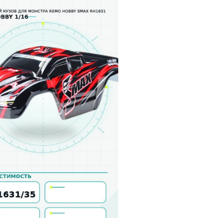
й
Заказать звонок
ки
ей ну пульте
Наши соцсети:
-30%