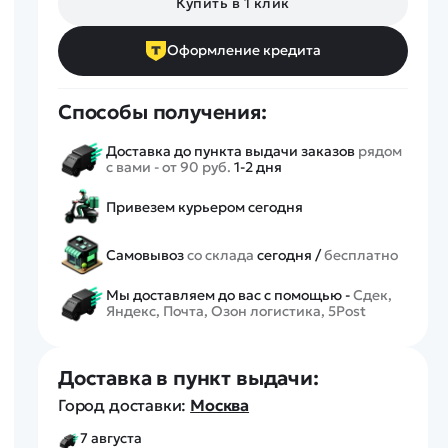
Купить в 1 клик
Спецтехника
Железные дороги
Оформление кредита
Конструкторы
Запчасти для моделей
Способы получения:
Доставка до пункта выдачи заказов
рядом
с вами - от 90 руб.
1-2 дня
Привезем курьером сегодня
Самовывоз
со склада
сегодня /
бесплатно
Мы доставляем до вас с помощью -
Сдек,
Яндекс, Почта, Озон логистика, 5Post
Доставка в пункт выдачи:
Город доставки:
Москва
7 августа