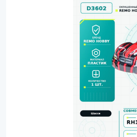
Смотреть
Запчасти
Дроны с 4k камеро
Уцененные товары
Просмотренные товары
Скид
Скоростной катер
Вертолетик для дет
Машины 1 к 10
Смотреть