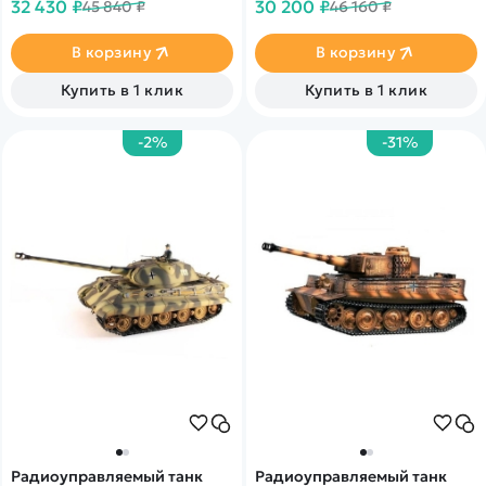
32 430 ₽
30 200 ₽
45 840 ₽
46 160 ₽
металлические детали.
Поворотная башня со
Дымовые и звуковые
стреляющей пушкой,
эффекты.
дымовые и звуковые
В корзину
В корзину
эффекты. Оригинальная
деревянная коробка.
Купить в 1 клик
Купить в 1 клик
-2%
-31%
Радиоуправляемый танк
Радиоуправляемый танк