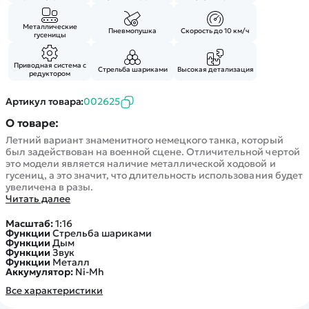
Покупателю
Вертолеты
Блог
Катера
Статьи про беспилотники
Металлические
Пневмопушка
Скорость до 10 км/ч
Контакты
гусеницы
Роботы
Обзор квадрокоптеров
Оплата и доставка
Самолеты
Аренда Квадрокоптеров
Приводная система с
Стрельба шариками
Высокая детализация
Помощь
редуктором
Сборные модели
Покупка в кредит
Отследить заказ
Детские электромобили
Артикул товара:
002625
Оплата на сайте
Спецтехника
О товаре:
Железные дороги
Летний вариант знаменитного немецкого танка, который
был задействован на военной сцене. Отличительной чертой
Конструкторы
это модели является наличие металлической ходовой и
гусениц, а это значит, что длительность использования будет
Запчасти для моделей
увеличена в разы.
Читать далее
Масштаб:
1:16
Функции
Стрельба шариками
Функции
Дым
Функции
Звук
Функции
Металл
Аккумулятор:
Ni-Mh
Все характеристики