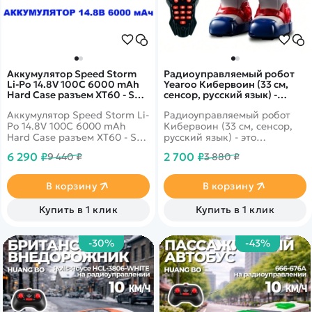
Аккумулятор Speed Storm
Радиоуправляемый робот
Li-Po 14.8V 100C 6000 mAh
Yearoo Кибервоин (33 см,
Hard Case разъем XT60 - SS-
сенсор, русский язык) -
4S6000-100-XT60
22008A
Аккумулятор Speed Storm Li-
Радиоуправляемый робот
Po 14.8V 100C 6000 mAh
Кибервоин (33 см, сенсор,
Hard Case разъем XT60 - SS-
русский язык) - это
4S6000-100-XT60 - это
потрясающий
6 290 ₽
2 700 ₽
9 440 ₽
3 880 ₽
литий-полимерный
многофункциональный
аккумулятор от компании
радиоуправляемый робот
Speed Storm. Данный
Кибервоин, который может
В корзину
В корзину
аккумулятор выполнен в
ходить, танцевать и
корпусе Hardcase.
запоминать разные
Купить в 1 клик
Купить в 1 клик
команды.
-30%
-43%