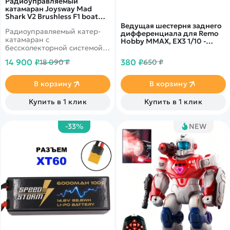
Радиоуправляемый
катамаран Joysway Mad
Shark V2 Brushless F1 boat
RTR 2.4GHz - JS8205V2
Ведущая шестерня заднего
Радиоуправляемый катер-
дифференциала для Remo
катамаран с
Hobby MMAX, EX3 1/10 -
бессколекторной системой.
G4751
Скорость модели может
14 900 ₽
380 ₽
18 090 ₽
650 ₽
достигать 40 км в час. Винт
сделан из нейлона и состоит
из двух лопастей. Длина -
В корзину
В корзину
44,3 см. Присутствует
водяное охлаждение.
Купить в 1 клик
Купить в 1 клик
-33%
NEW