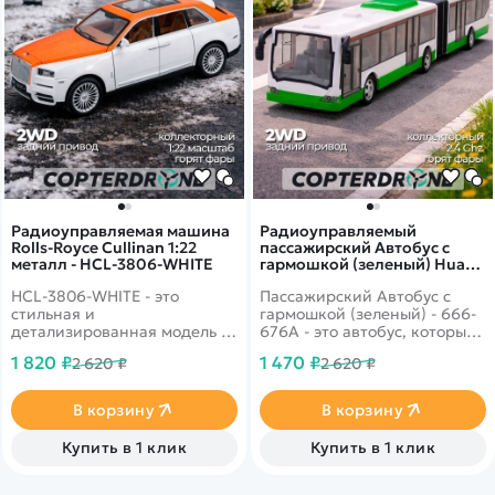
Радиоуправляемая машина
Радиоуправляемый
Rolls-Royce Cullinan 1:22
пассажирский Автобус с
металл - HCL-3806-WHITE
гармошкой (зеленый) Huang
Bo - 666-676A
HCL-3806-WHITE - это
Пассажирский Автобус с
стильная и
гармошкой (зеленый) - 666-
детализированная модель с
676A - это автобус, который
кузовом DIE-CAST,
управляется пультом
1 820 ₽
1 470 ₽
2 620 ₽
2 620 ₽
светодиодной подсветкой
дистанционного
фар и эффектным
управления, выполненного в
парогенератором с
виде руля с различными
В корзину
В корзину
подсветкой.
кнопками.
Открывающиеся двери,
Купить в 1 клик
Купить в 1 клик
капот и багажник делают
модель максимально
реалистичной. Отличный