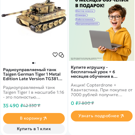
Купите игрушку -
Радиоуправляемый танк
бесплатный урок + 6
Taigen German Tiger 1 Metal
месяцев обучения в
Edition Late Version TG3818-
подарок!
1D
Акция! Copterdrone +
Радиоуправляемый танк
Квантастика. При покупке от
Taigen Tiger I в масштабе 1:16
7000 рублей получите
- это полностью
уникальное предложение от
функциональная модель,
0 ₽
7 800 ₽
нашего партнера
35 490 ₽
42 330 ₽
имеющая работающую
пушку, высокий уровень
Узнать подробнее
детализации и
В корзину
металлические компоненты.
Купить в 1 клик