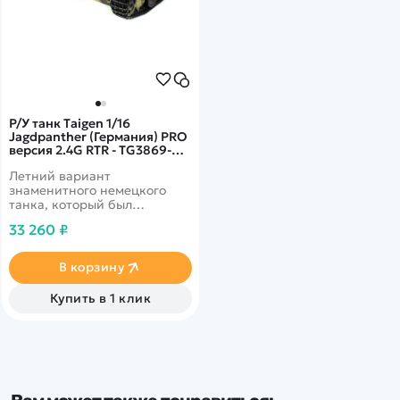
Р/У танк Taigen 1/16
Jagdpanther (Германия) PRO
версия 2.4G RTR - TG3869-
1PRO
Летний вариант
знаменитного немецкого
танка, который был
задействован на военной
33 260 ₽
сцене. Отличительной
чертой это модели является
наличие металлической
В корзину
ходовой и гусениц, а это
значит, что длительность
Купить в 1 клик
использования будет
увеличена в разы.