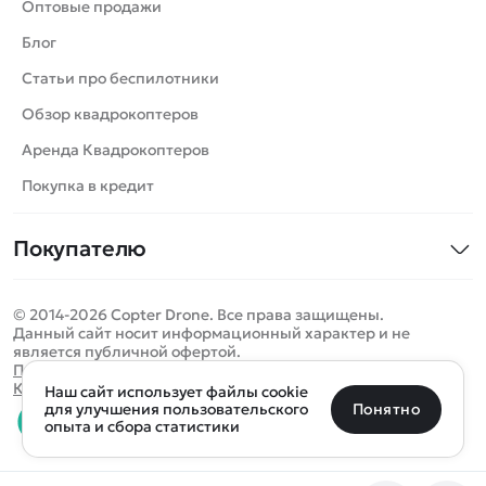
Танки
Оптовые продажи
Вертолеты
Блог
Катера
Статьи про беспилотники
Роботы
Обзор квадрокоптеров
Самолеты
Аренда Квадрокоптеров
Сборные модели
Покупка в кредит
Детские электромобили
Покупателю
Спецтехника
Контакты
Железные дороги
© 2014-2026 Copter Drone. Все права защищены.
Оплата и доставка
Игрушки
Данный сайт носит информационный характер и не
является публичной офертой.
Помощь
Запчасти для моделей
Определить местоположение
Политика конфиденциальности
Карта сайта
Наш сайт использует файлы cookie
Отследить заказ
Бренды
Санкт-Петербург
Москва
Майкоп
Уфа
Понятно
для улучшения пользовательского
опыта и сбора статистики
Оплата на сайте
Улан-Удэ
Пермь
Псков
Ростов-на-Дону
0 товаров
Очистить