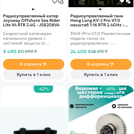
Радиоуправляемый катер
Радиоуправляемый танк
Joysway Offshore Sea Rider
Heng Long KV-2 Pro V7.0
Lite V4 RTR 2.4G - JS8208V4
масштаб 1:16 RTR 2.4GHz -
3949-1Pro V7.0
Скоростной катамаран
3949-1Pro V7.0 Реалистичная
начального уровня с
модель танка на
системой защиты от
радиоуправлении -
опрокидывания. Имеет
открываются люки, можно
9 490 ₽
24 400 ₽
11 990 ₽
28 210 ₽
металлический гребной
посадить солдатика. В
винт и водяное охлаждение
комплекте идет навесное
мотора
оборудование. MS - Pro
В корзину
В корзину
Version - Стальная шестерня,
металлический гусеницы,
Купить в 1 клик
Купить в 1 клик
металлическое ведущее
колесо
-42%
-41%