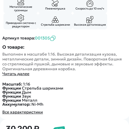
Покупателю
Вертолеты
Блог
Металлические
Катера
Пневмопушка
Скорость до 10 км/ч
гусеницы
Статьи про беспилотники
Контакты
Роботы
Обзор квадрокоптеров
Оплата и доставка
Приводная система с
Самолеты
Стрельба шариками
Высокая детализация
редуктором
Аренда Квадрокоптеров
Помощь
Сборные модели
Покупка в кредит
Отследить заказ
Артикул товара:
001305
Детские электромобили
Оплата на сайте
О товаре:
Спецтехника
Выполнен в масштабе 1:16. Высокая детализация кузова,
Железные дороги
металлические детали, зимний дизайн. Поворотная башня
со стреляющей пушкой, дымовые и звуковые эффекты.
Конструкторы
Оригинальная деревянная коробка.
Запчасти для моделей
Читать далее
Масштаб:
1:16
Функции
Стрельба шариками
Функции
Дым
Функции
Звук
Функции
Металл
Аккумулятор:
Ni-Mh
Все характеристики
30 200 ₽