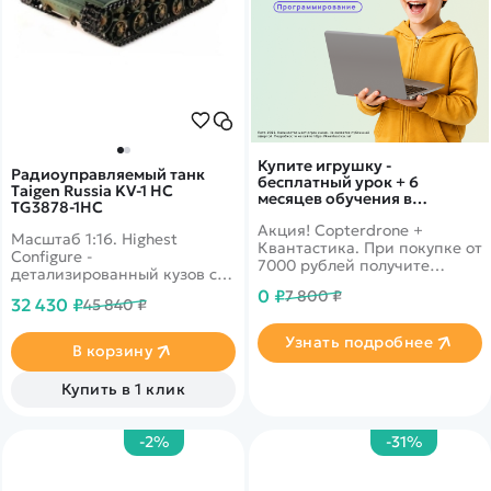
Купите игрушку -
Радиоуправляемый танк
бесплатный урок + 6
Taigen Russia KV-1 HC
месяцев обучения в
TG3878-1HC
подарок!
Акция! Copterdrone +
Масштаб 1:16. Highest
Квантастика. При покупке от
Configure -
7000 рублей получите
детализированный кузов с
уникальное предложение от
ручной росписью,
0 ₽
7 800 ₽
нашего партнера
32 430 ₽
45 840 ₽
металлические детали.
Дымовые и звуковые
Узнать подробнее
эффекты.
В корзину
Купить в 1 клик
-2%
-31%