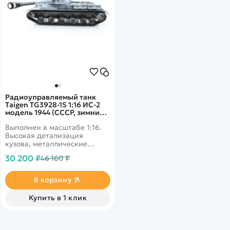
Радиоуправляемый танк
Taigen TG3928-1S 1:16 ИС-2
модель 1944 (СССР, зимний,
деревянная коробка)
Выполнен в масштабе 1:16.
Высокая детализация
кузова, металлические
детали, зимний дизайн.
30 200 ₽
46 160 ₽
Поворотная башня со
стреляющей пушкой,
дымовые и звуковые
В корзину
эффекты. Оригинальная
деревянная коробка.
Купить в 1 клик