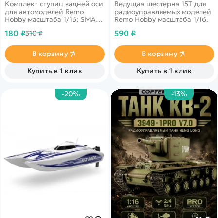
Комплект ступиц задней оси
Ведущая шестерня 15T для
для автомоделей Remo
радиоуправляемых моделей
Hobby масштаба 1/16: SMAX
Remo Hobby масштаба 1/16.
RH1631, Dingo RH1651, Rocket
180 ₽
590 ₽
310 ₽
RH1621.
В корзину
В корзину
Купить в 1 клик
Купить в 1 клик
-20%
-13%