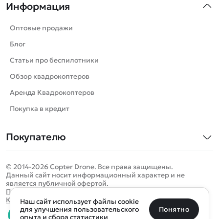
Информация
Машинки
Танки
Оптовые продажи
Вертолеты
Блог
Катера
Статьи про беспилотники
Роботы
Обзор квадрокоптеров
Самолеты
Аренда Квадрокоптеров
Сборные модели
Покупка в кредит
Детские электромобили
Покупателю
Спецтехника
Контакты
Железные дороги
© 2014-2026 Copter Drone. Все права защищены.
Оплата и доставка
Игрушки
Данный сайт носит информационный характер и не
является публичной офертой.
Помощь
Запчасти для моделей
Определить местоположение
Политика конфиденциальности
Карта сайта
Наш сайт использует файлы cookie
Отследить заказ
Бренды
Санкт-Петербург
Москва
Майкоп
Уфа
Понятно
для улучшения пользовательского
опыта и сбора статистики