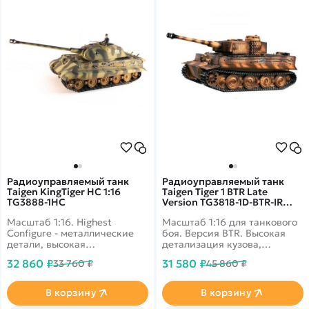
Радиоуправляемый танк
Радиоуправляемый танк
Taigen KingTiger HC 1:16
Taigen Tiger 1 BTR Late
TG3888-1HC
Version TG3818-1D-BTR-IR
для танкового боя
Масштаб 1:16. Highest
Масштаб 1:16 для танкового
Configure - металлические
боя. Версия BTR. Высокая
детали, высокая
детализация кузова,
детализация. Дымовые и
металлические детали.
32 860 ₽
31 580 ₽
33 760 ₽
45 860 ₽
звуковые эффекты.
Поворотная ИК-пушка
Пневматическая пушка,
(360°), дымовые и звуковые
стреляющая шарами 6 мм.
эффекты. Возможность
В корзину
В корзину
модернизации.