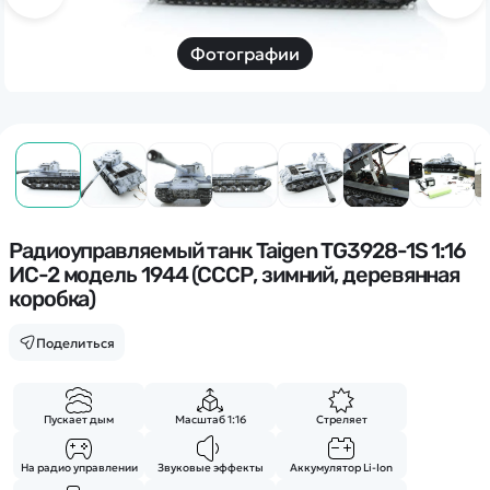
Дополнительный способ связи
WhatsApp/Мобильный
Фотографии
Есть вопрос? Можем связаться с вами
Заказать звонок
Наши соцсети:
Радиоуправляемый танк Taigen TG3928-1S 1:16
ИС-2 модель 1944 (СССР, зимний, деревянная
коробка)
Поделиться
Каталог
Квадрокоптеры
Информация
Пускает дым
Масштаб 1:16
Стреляет
Машинки
Танки
На радио управлении
Звуковые эффекты
Аккумулятор Li-Ion
Оптовые продажи