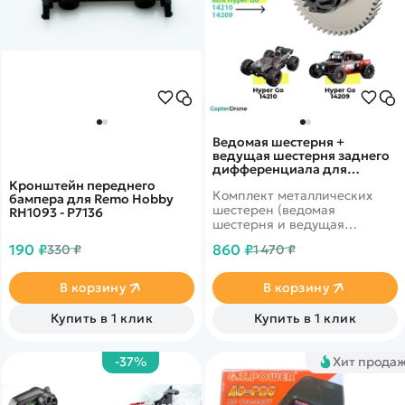
Ведомая шестерня +
ведущая шестерня заднего
дифференциала для
автомоделей MJX
Кронштейн переднего
Комплект металлических
14209/14210 - MJX-14401G
бампера для Remo Hobby
шестерен (ведомая
RH1093 - P7136
шестерня и ведущая
шестерня) заднего
190 ₽
860 ₽
330 ₽
1 470 ₽
дифференциала в сборе для
радиоуправляемых
автомоделей MJX Hyper Go
В корзину
В корзину
14209, 14210 масштаба 1/14.
Купить в 1 клик
Купить в 1 клик
-37%
Хит прода