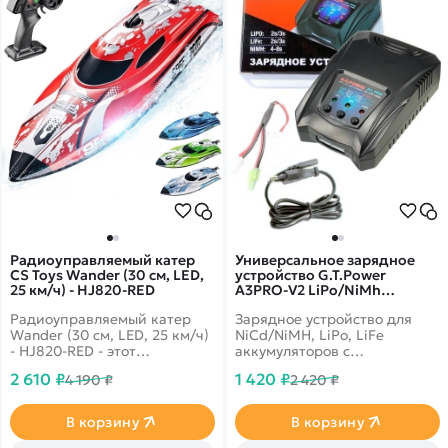
Радиоуправляемый катер
Универсальное зарядное
CS Toys Wander (30 см, LED,
устройство G.T.Power
25 км/ч) - HJ820-RED
A3PRO-V2 LiPo/NiMh
(220В/2A/2-3S) Tamiya/Mini
Радиоуправляемый катер
Зарядное устройство для
Tamiya - GTP-A3-PRO-V2
Wander (30 см, LED, 25 км/ч)
NiCd/NiMH, LiPo, LiFe
- HJ820-RED - этот
аккумуляторов с
великолепный катер HJ820
максимальным током 2.0A.
2 610 ₽
1 420 ₽
4 190 ₽
2 420 ₽
несмотря на свой небольшой
входная мощность: АС 100-
размер, может достичь
240В 50-60Гц тип батареи:
максимальной скорости 25
NiCd/NiMH, LiPo, LiFe
В корзину
В корзину
км/ч, благодаря мощному
поддерживаемые
коллекторному
аккумуляторы: NiCd/NiMh: 4-