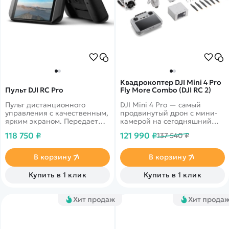
Квадрокоптер DJI Mini 4 Pro
Пульт DJI RC Pro
Fly More Combo (DJI RC 2)
Пульт дистанционного
DJI Mini 4 Pro — самый
управления с качественным,
продвинутый дрон с мини-
ярким экраном. Передает
камерой на сегодняшний
сигнал видео на расстояние
день. Он объединяет в себе
118 750 ₽
121 990 ₽
137 540 ₽
до 15 км при помощи 4G и
мощные возможности
ОЗ+, задержка составляет
визуализации,
120 мс. Экран 5,5 дюймов.
всенаправленное
В корзину
В корзину
Аккумулятор с ёмкостью
обнаружение препятствий,
5000 мАч позволяет
ActiveTrack 360° с новым
Купить в 1 клик
Купить в 1 клик
работать без зарядки до 3
режимом трассировки и
часов.
передачу видео в формате
FHD на 20 км, что дает еще
Хит продаж
Хит прода
больше возможностей как
профессионалам, так и
новичкам.