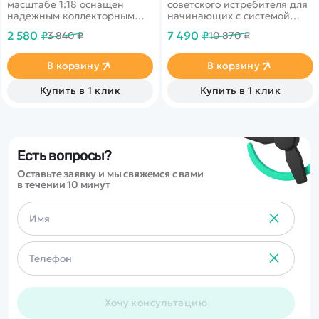
масштабе 1:18 оснащен
советского истребителя для
надежным коллекторным
начинающих с системой
мотором серии 130 и создан,
стабилизации TOP-Gyro в
2 580 ₽
7 490 ₽
3 840 ₽
10 870 ₽
чтобы покорять сложные
комплектации RTF.
препятствия. Это один из
самых доступных
В корзину
В корзину
«проходимцев» в масштабе
1:18. Несмотря на небольшой
Купить в 1 клик
Купить в 1 клик
размер радиоуправляемой
машины, вы можете
получить реальный опыт
преодоления крутых
склонов, валунов и оврагов.
Есть вопросы?
Оставьте заявку и мы свяжемся с вами
в течении 10 минут
Хочу консультацию