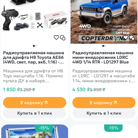
Радиоуправляемая машина
Радиоуправляемая машина
для дрифта HB Toyota AE86
мини-внедорожник LDRC
(4WD, свет, пар, акб, 1:16) -
4WD 1/14 RTR - LD1297 Blue
SC16A03-1
Машинка для дрифта от HB
Радиоуправляемая машина
Toys масштаба 1:16. Помимо
от LDRC - LD1297 в масштабе
пульта ДУ в наборе
1:14, мини-внедорожники с
поставляются запасные
беспроводным управлением,
1 850 ₽
4 530 ₽
3 250 ₽
5 950 ₽
колеса, ключ для смены
модель имеет полный
колес, зарядное устройство
привод 4x4, Li-po
и аккумулятор. Из
аккумулятор 7.4 v 500 mah на
В корзину
В корзину
выхлопной трубы можно
20 минут езды.
активировать спрей-пар, а
Купить в 1 клик
Купить в 1 клик
фары светятся во время
движения. Цвет кузова -
белый.
-15%
-15%