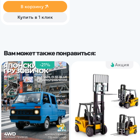
Sony и Nikon. Совместимость
В корзину
с DJI Matrice 600 для
аэросъемки.
Купить в 1 клик
Вам может также понравиться:
-21%
Акция