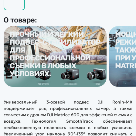
О товаре:
ПРОЧНЫЙ И ЛЕГКИЙ
МОЩН
ПОДВЕС-СТАБИЛИЗАТОР
РЕЖИ
ДЛЯ
ТАКЖ
ПРОФЕССИОНАЛЬНОЙ
ПРИ 
СЪЕМКИ В ЛЮБЫХ
MATRI
УСЛОВИЯХ.
Универсальный 3-осевой подвес DJI Ronin-MX
поддерживает ряд профессиональных камер, а также
совместим с дроном DJI Matrice 600 для эффектной съемки с
воздуха. Технология SmoothTrack обеспечивает
необыкновенную плавность съемки в любых условиях.
Увеличенный угол наклона 90°-135° позволит снимать с