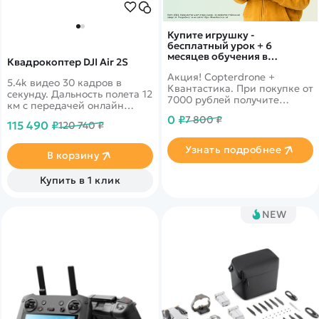
Купите игрушку -
бесплатный урок + 6
месяцев обучения в
Квадрокоптер DJI Air 2S
подарок!
Акция! Copterdrone +
5.4k видео 30 кадров в
Квантастика. При покупке от
секунду. Дальность полета 12
7000 рублей получите
км с передачей онлайн
уникальное предложение от
видео 1080p. Датчики
0 ₽
7 800 ₽
нашего партнера
115 490 ₽
120 740 ₽
облета препятствий по всем
направлениям
Узнать подробнее
В корзину
Купить в 1 клик
NEW