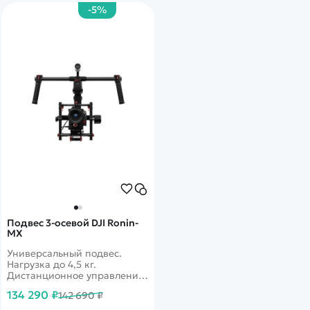
-5%
Подвес 3-осевой DJI Ronin-
MX
Универсальный подвес.
Нагрузка до 4,5 кг.
Дистанционное управление,
ручные режимы работы.
134 290 ₽
142 690 ₽
Поддержка камер Black
Magic, Canon, Panasonic, RED,