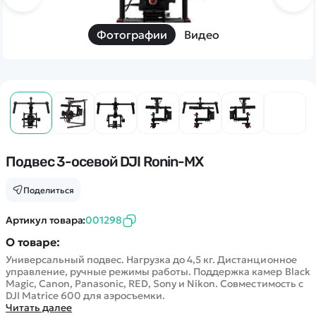
Дополнительный способ связи
WhatsApp/Мобильный
Фотографии
Видео
Есть вопрос? Можем связаться с вами
Заказать звонок
Наши соцсети:
Подвес 3-осевой DJI Ronin-MX
Поделиться
Артикул товара:
001298
Каталог
О товаре:
Квадрокоптеры
Универсальный подвес. Нагрузка до 4,5 кг. Дистанционное
Информация
управление, ручные режимы работы. Поддержка камер Black
Машинки
Magic, Canon, Panasonic, RED, Sony и Nikon. Совместимость с
DJI Matrice 600 для аэросъемки.
Танки
Оптовые продажи
Читать далее