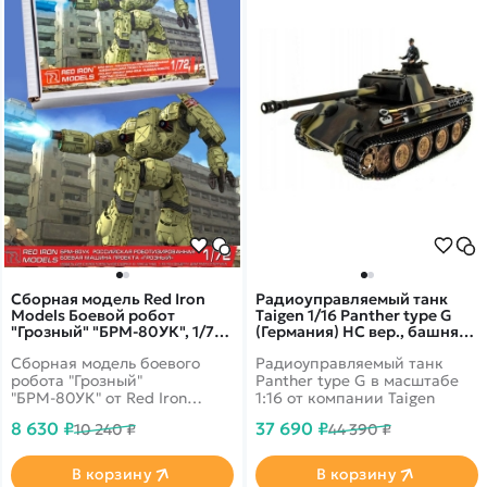
Сборная модель Red Iron
Радиоуправляемый танк
Models Боевой робот
Taigen 1/16 Panther type G
"Грозный" "БРМ-80УК", 1/72,
(Германия) HC вер., башня
RIM72001
360, подшипники в ред., V3
Сборная модель боевого
Радиоуправляемый танк
2.4G RTR, TG3879-1GHC3.0
робота "Грозный"
Panther type G в масштабе
"БРМ-80УК" от Red Iron
1:16 от компании Taigen
Models в масштабе 1/72.
8 630 ₽
37 690 ₽
10 240 ₽
44 390 ₽
В корзину
В корзину