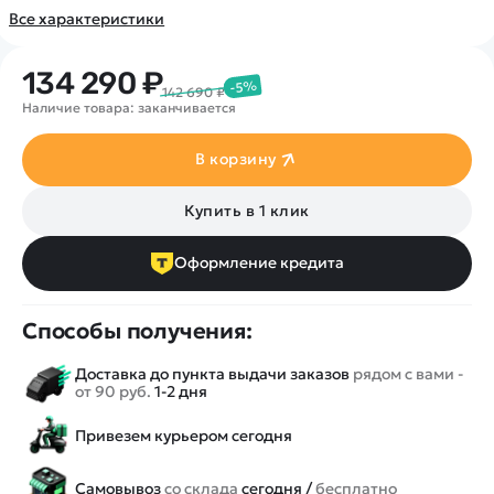
Покупателю
Вертолеты
Блог
Все характеристики
Катера
Статьи про беспилотники
Контакты
Роботы
Обзор квадрокоптеров
134 290 ₽
Оплата и доставка
-5%
142 690 ₽
Самолеты
Аренда Квадрокоптеров
Наличие товара: заканчивается
Помощь
Сборные модели
Покупка в кредит
Отследить заказ
Детские электромобили
В корзину
Оплата на сайте
Спецтехника
Купить в 1 клик
Железные дороги
Конструкторы
Оформление кредита
Запчасти для моделей
Способы получения:
Доставка до пункта выдачи заказов
рядом с вами -
от 90 руб.
1-2 дня
Привезем курьером сегодня
Самовывоз
со склада
сегодня /
бесплатно