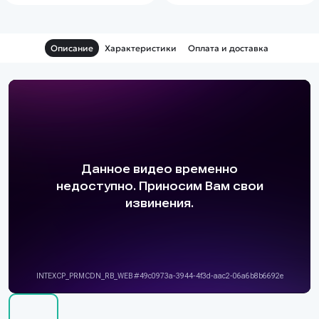
упрощения и M - полностью
свободный, не
ограничивающий и
захватывающий режим.
Описание
Характеристики
Оплата и доставка
Присутствует экстренное
торможение на случай
непредвиденных ситуаций.