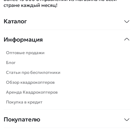
стране каждый месяц!
Каталог
Квадрокоптеры
Информация
Машинки
Танки
Оптовые продажи
Вертолеты
Блог
Катера
Статьи про беспилотники
Роботы
Обзор квадрокоптеров
Самолеты
Аренда Квадрокоптеров
Сборные модели
Покупка в кредит
Детские электромобили
Покупателю
Спецтехника
Контакты
Железные дороги