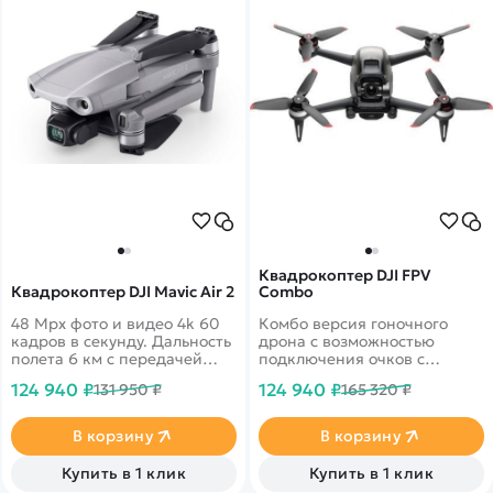
Квадрокоптер DJI FPV
Квадрокоптер DJI Mavic Air 2
Combo
48 Mpx фото и видео 4k 60
Комбо версия гоночного
кадров в секунду. Дальность
дрона с возможностью
полета 6 км с передачей
подключения очков с
онлайн видео 1080p. 34
широким углом обзора в 150
124 940 ₽
124 940 ₽
131 950 ₽
165 320 ₽
минуты в полете
градусов. Три режима
управления: N - режим для
новичков с включенными
В корзину
В корзину
датчиками обнаружения
препятствий, S - свободный
Купить в 1 клик
Купить в 1 клик
полет с элементами