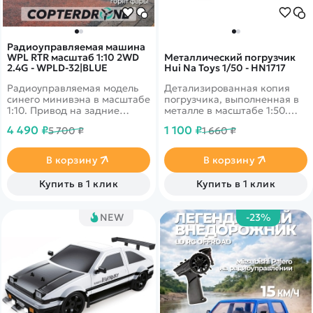
Радиоуправляемая машина
WPL RTR масштаб 1:10 2WD
Металлический погрузчик
2.4G - WPLD-32|BLUE
Hui Na Toys 1/50 - HN1717
Радиоуправляемая модель
Детализированная копия
синего минивэна в масштабе
погрузчика, выполненная в
1:10. Привод на задние
металле в масштабе 1:50.
колеса, время работы - до
Потрясающе впишется в
4 490 ₽
1 100 ₽
5 700 ₽
1 660 ₽
30-50 минут, светодиодные
коллекцию игрушек.&nbsp;
фары. Скорость 10 км/ч.
В корзину
В корзину
Купить в 1 клик
Купить в 1 клик
NEW
-23%