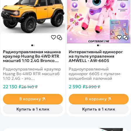
Радиоуправляемая машина
Интерактивный единорог
краулер Huang Bo 4WD RTR
на пульте управления
масштаб 1:10 2.4G Bronco
AMWELL - AW-6605
Yellow - HB-R1001
Радиоуправляемый краулер
Радиоуправляемый
Huang Bo 4WD RTR масштаб
единорог 6605 с пультом-
1:10 2.4G - это
волшебной палочкой
радиоуправляемая
22 130 ₽
2 590 ₽
26 140 ₽
3 990 ₽
полноприводная машина
для трофи. Металлическая
шестерня, коллекторный 550
В корзину
В корзину
электродвигатель, полное
пропорциональное
Купить в 1 клик
Купить в 1 клик
управления, аккумулятор 7,4
В, 3000 мАч.