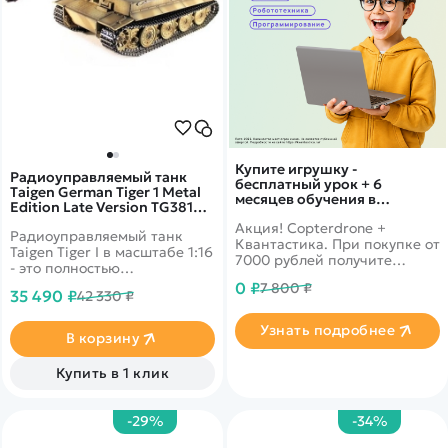
Купите игрушку -
Радиоуправляемый танк
бесплатный урок + 6
Taigen German Tiger 1 Metal
месяцев обучения в
Edition Late Version TG3818-
подарок!
1D
Акция! Copterdrone +
Радиоуправляемый танк
Квантастика. При покупке от
Taigen Tiger I в масштабе 1:16
7000 рублей получите
- это полностью
уникальное предложение от
функциональная модель,
0 ₽
7 800 ₽
нашего партнера
35 490 ₽
42 330 ₽
имеющая работающую
пушку, высокий уровень
Узнать подробнее
детализации и
В корзину
металлические компоненты.
Купить в 1 клик
-29%
-34%