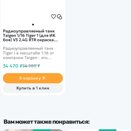
Радиоуправляемый танк
Taigen 1/16 Tiger 1 (для ИК
боя) V3 2.4G RTR окраска
Тики TG3818-1DT-BTR-IR3.0
Радиоуправляемый танк
Tiger I в масштабе 1:16 от
компании Taigen - это
полностью функциональная
34 470 ₽
36 980 ₽
модель, имеющая высокий
уровень детализации и
металлические компоненты.
В корзину
Наиболее заметным
является шикарная ручная
Купить в 1 клик
роспись корпуса, что делает
каждый танк оригинальным.
Вам может также понравиться: