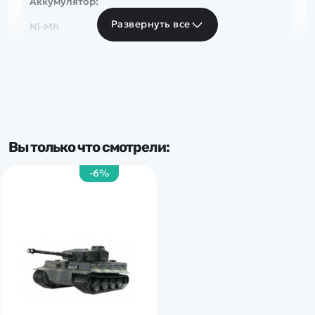
Аккумулятор:
Развернуть все
Ni-Mh
Страна:
Германия
Популярные серии:
Вы только что смотрели:
German Tiger
-6%