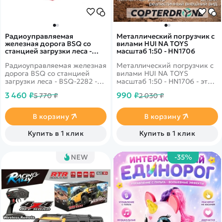
Радиоуправляемая
Металлический погрузчик с
железная дорога BSQ со
вилами HUI NA TOYS
станцией загрузки леса -
масштаб 1:50 - HN1706
BSQ-2282
Радиоуправляемая железная
Металлический погрузчик с
дорога BSQ со станцией
вилами HUI NA TOYS
загрузки леса - BSQ-2282 -
масштаб 1:50 - HN1706 - это
это большая железная
металлический погрузчик от
3 460 ₽
990 ₽
5 770 ₽
2 030 ₽
дорога с быстрым поездом.
компании Hui Na Toys в
Во время путешествия
масштабе 1:50. Погрузчик
локомотив пройдёт
имеет реалистичный
В корзину
В корзину
несколько развилок и может
дизайн, благодаря которому
сделать остановку на
ничем не отличается от
Купить в 1 клик
Купить в 1 клик
станции, примите груз и
настоящего.
отправьтесь в очередной
рейс!
NEW
-35%