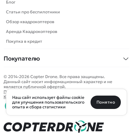
Вертолеты
Блог
Катера
Статьи про беспилотники
Роботы
Обзор квадрокоптеров
Самолеты
Аренда Квадрокоптеров
Сборные модели
Покупка в кредит
Детские электромобили
Покупателю
Спецтехника
Контакты
Железные дороги
© 2014-2026 Copter Drone. Все права защищены.
Оплата и доставка
Игрушки
Данный сайт носит информационный характер и не
является публичной офертой.
Помощь
Запчасти для моделей
Определить местоположение
Политика конфиденциальности
Карта сайта
Наш сайт использует файлы cookie
Отследить заказ
Бренды
Санкт-Петербург
Москва
Майкоп
Уфа
Понятно
для улучшения пользовательского
опыта и сбора статистики
Оплата на сайте
Улан-Удэ
Пермь
Псков
Ростов-на-Дону
0 товаров
Очистить
Все подборки
В корзину
0 ₽
Ещё более 300 населённых пунктов