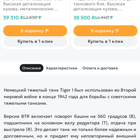
Высокая детализация
танкового боя. Высокая
кузова, металлические
детализация кузова,
детали. Поворотная
металлические детали.
39 310 ₽
38 500 ₽
42 830 ₽
44 940 ₽
стреляющая пушка,
Поворотная ИК-пушка,
дымовые и звуковые
дымовые и звуковые
эффекты. Оригинальная
эффекты. Оригинальная
В корзину
В корзину
деревянная коробка.
деревянная коробка.
Купить в 1 клик
Купить в 1 клик
Описание
Характеристики
Оплата и доставка
Немецкий тяжелый танк Tiger I был использован во Второй
мировой войне в конце 1942 года для борьбы с советскими
тяжелыми танками.
Версия BTR включает поворот башни на 360 градусов (B),
подшипники на основном валу редуктора (T), отдача при
выстреле (R). Это делает танк не только более надежным и
долговечным, но и придает ему неповторимый внешний