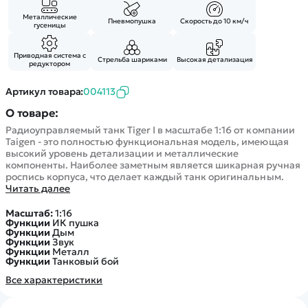
Покупателю
Вертолеты
Блог
Металлические
Катера
Пневмопушка
Скорость до 10 км/ч
гусеницы
Статьи про беспилотники
Контакты
Роботы
Обзор квадрокоптеров
Оплата и доставка
Приводная система с
Самолеты
Стрельба шариками
Высокая детализация
редуктором
Аренда Квадрокоптеров
Помощь
Сборные модели
Покупка в кредит
Отследить заказ
Артикул товара:
004113
Детские электромобили
Оплата на сайте
О товаре:
Спецтехника
Радиоуправляемый танк Tiger I в масштабе 1:16 от компании
Железные дороги
Taigen - это полностью функциональная модель, имеющая
высокий уровень детализации и металлические
Конструкторы
компоненты. Наиболее заметным является шикарная ручная
Запчасти для моделей
роспись корпуса, что делает каждый танк оригинальным.
Читать далее
Масштаб:
1:16
Функции
ИК пушка
Функции
Дым
Функции
Звук
Функции
Металл
Функции
Танковый бой
Все характеристики