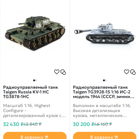
Радиоуправляемый танк
Радиоуправляемый танк
Taigen Russia KV-1 HC
Taigen TG3928-1S 1:16 ИС-2
TG3878-1HC
модель 1944 (СССР, зимний,
деревянная коробка)
Масштаб 1:16. Highest
Выполнен в масштабе 1:16.
Configure -
Высокая детализация
детализированный кузов с
кузова, металлические
ручной росписью,
детали, зимний дизайн.
32 430 ₽
30 200 ₽
45 840 ₽
46 160 ₽
металлические детали.
Поворотная башня со
Дымовые и звуковые
стреляющей пушкой,
эффекты.
дымовые и звуковые
В корзину
В корзину