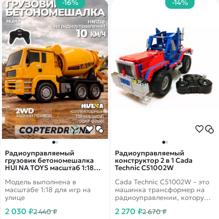
-16%
-14%
Радиоуправляемый
Радиоуправляемый
грузовик бетономешалка
конструктор 2 в 1 Cada
HUI NA TOYS масштаб 1:18
Technic C51002W
2.4G - HN1338
Модель выполнена в
Cada Technic C51002W – это
масштабе 1:18 для игр на
машинка трансформер на
улице
радиоуправлении, которую
ребенок собирает сам!
2 030 ₽
2 270 ₽
2 440 ₽
2 670 ₽