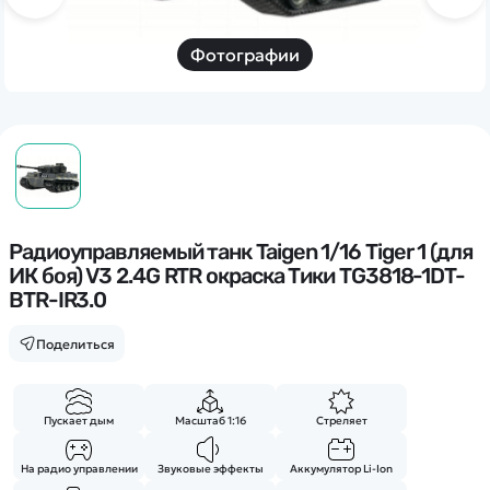
Дополнительный способ связи
WhatsApp/Мобильный
Фотографии
Есть вопрос? Можем связаться с вами
Заказать звонок
Наши соцсети:
Радиоуправляемый танк Taigen 1/16 Tiger 1 (для
ИК боя) V3 2.4G RTR окраска Тики TG3818-1DT-
BTR-IR3.0
Поделиться
Каталог
Квадрокоптеры
Информация
Пускает дым
Масштаб 1:16
Стреляет
Машинки
Танки
На радио управлении
Звуковые эффекты
Аккумулятор Li-Ion
Оптовые продажи