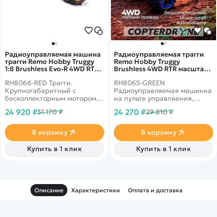
Радиоуправляемая машина
Радиоуправляемая трагги
трагги Remo Hobby Truggy
Remo Hobby Truggy
1:8 Brushless Evo-R 4WD RTR
Brushless 4WD RTR масштаб
2.4G - RH8066-RED
1:8 2.4G RH8065-GREEN
RH8066-RED Трагги.
RH8065-GREEN
Крупногабаритный с
Радиоуправляемая машинка
бесколлекторным мотором.
на пульте управляения,
До 55 км/ч, полный привод,
предназначенная для
24 920 ₽
24 270 ₽
31 170 ₽
29 810 ₽
масштаб 1:8
поездок по бездорожью.
Отлично защищена от
дождя, снега и грязи.
В корзину
В корзину
Купить в 1 клик
Купить в 1 клик
Описание
Характеристики
Оплата и доставка