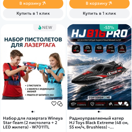
В корзину
В корзину
Купить в 1 клик
Купить в 1 клик
NEW
-53%
Набор для лазертага Wineya
Радиоуправляемый катер
Star-Team (2 пистолета + 2
HJ Toys Black Extreme (48 см,
LED жилета) - W7011TL
55 км/ч, Brushless) -
HJ816PRO-CARBON-BLACK