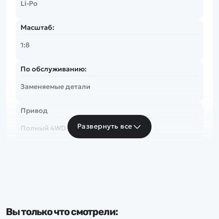
Li-Po
Масштаб:
1:8
По обслуживанию:
Заменяемые детали
Привод
Развернуть все
Полный 4WD
Скорость
до 50 км/ч
Частота
Вы только что смотрели:
2.4 Ghz