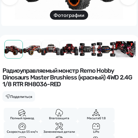
Дополнительный способ связи
WhatsApp/Мобильный
Фотографии
Есть вопрос? Можем связаться с вами
Заказать звонок
Наши соцсети:
Радиоуправляемый монстр Remo Hobby
Dinosaurs Master Brushless (красный) 4WD 2.4G
1/8 RTR RH8036-RED
Поделиться
Каталог
Квадрокоптеры
Информация
Полный привод
Влагозащита
Масштаб 1:8
Машинки
Танки
Скорость до 55 км/ч
Заменяемые детали
LiPo
Оптовые продажи