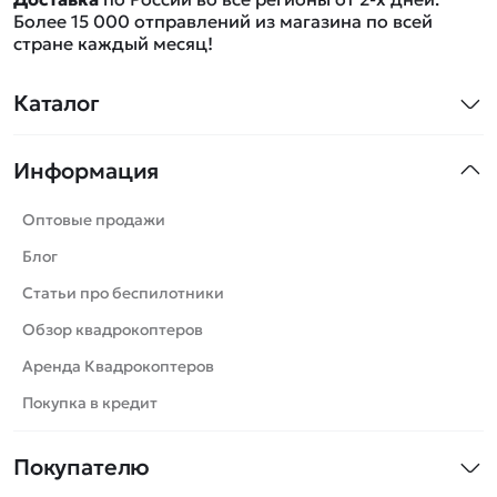
Более 15 000 отправлений из магазина по всей
стране каждый месяц!
Каталог
Квадрокоптеры
Информация
Машинки
Танки
Оптовые продажи
Вертолеты
Блог
Катера
Статьи про беспилотники
Роботы
Обзор квадрокоптеров
Самолеты
Аренда Квадрокоптеров
Сборные модели
Покупка в кредит
Детские электромобили
Покупателю
Спецтехника