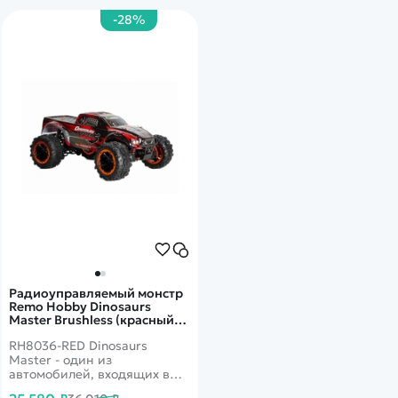
-28%
Тип комплекта
RTR
Радиоуправляемый монстр
Remo Hobby Dinosaurs
Master Brushless (красный)
4WD 2.4G 1/8 RTR RH8036-
RH8036-RED Dinosaurs
RED
Master - один из
автомобилей, входящих в
серию автомобильных