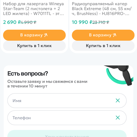
Набор для лазертага Wineya
Радиоуправляемый катер
Star-Team (2 пистолета + 2
Black Extreme (48 см, 55 км/
LED жилета) - W7011TL - это
ч, Brushless) - HJ816PRO-
набор из 2 пистолетов и 2
CARBON-BLACK - это
2 690 ₽
10 990 ₽
4 990 ₽
23 710 ₽
жилетов предназначен для
компактная, мобильная,
детей от 8 лет и старше.
выносливая игрушка очарует
даже тех, кто был далек от
В корзину
В корзину
мира радиоуправляемой
техники.
Купить в 1 клик
Купить в 1 клик
Есть вопросы?
Оставьте заявку и мы свяжемся с вами
в течении 10 минут
Хочу консультацию