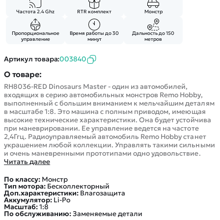
Покупателю
Вертолеты
Блог
Частота 2.4 Ghz
RTR комплект
Монстр
Катера
Статьи про беспилотники
Контакты
Роботы
Обзор квадрокоптеров
Пропорциональное
Время работы до 30
Дальность до 150
Оплата и доставка
управление
минут
метров
Самолеты
Аренда Квадрокоптеров
Помощь
Сборные модели
Артикул товара:
003840
Покупка в кредит
Отследить заказ
Детские электромобили
О товаре:
Оплата на сайте
Спецтехника
RH8036-RED Dinosaurs Master - один из автомобилей,
входящих в серию автомобильных монстров Remo Hobby,
Железные дороги
выполненный с большим вниманием к мельчайшим деталям
в масштабе 1:8. Это машина с полным приводом, имеющая
Конструкторы
высокие технические характеристики. Она будет устойчива
Запчасти для моделей
при маневрировании. Ее управление ведется на частоте
2,4Ггц. Радиоуправляемый автомобиль Remo Hobby станет
украшением любой коллекции. Управлять такими сильными
и очень маневренными прототипами одно удовольствие.
Читать далее
По классу:
Монстр
Тип мотора:
Бесколлекторный
Доп.характеристики:
Влагозащита
Аккумулятор:
Li-Po
Масштаб:
1:8
По обслуживанию:
Заменяемые детали