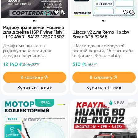
Радиоуправляемая машина
для дрифта HSP Flying Fish 1
Шасси v2 для Remo Hobby
- 1:10 4WD - 94123-12307 350Z
Smax 1/16 P2568
Дрифт машинка на
Шасси для автомоделей
радиоуправлении для
второй версии, 16 масштаба
заездов на улице.
от фирмы Remo Hobby.
Долговечный Ni-Mh 7.2V
12 140 ₽
310 ₽
18 920 ₽
530 ₽
2000mAh аккумулятор.
Подготовленные для дрифта
колеса. Автомобиль снабжен
В корзину
В корзину
полным приводом 4WD и
специальными колесами.
Купить в 1 клик
Купить в 1 клик
Кузов 350Z
-35%
NEW