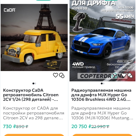
Конструктор CaDA
Радиоуправляемая машина
ретроавтомобиль Citroen
для дрифта MJX Hyper Go
2CV 1/24 (298 деталей) -
10306 Brushless 4WD 2.4G
C55021W
LED 1/10, без ЗУ и акб — MJX-
Конструктор от CADA для
Радиоуправляемая машина
10306
постройки ретроавтомобиля
для дрифта MJX Hyper Go
Citroen 2CV из 298 деталей в
10306 (MJX‑10306) Mustang
масштабе 1/24. Открываются
Shelby GT‑500: скорость,
730 ₽
20 750 ₽
890 ₽
22 990 ₽
капот и багажник.
манёвренность и стиль