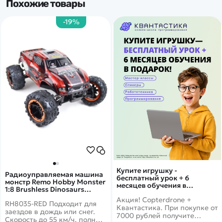
Похожие товары
-19%
Купите игрушку -
Радиоуправляемая машина
бесплатный урок + 6
монстр Remo Hobby Monster
месяцев обучения в
1:8 Brushless Dinosaurs
подарок!
Master 5 4WD RTR 2.4G -
Акция! Copterdrone +
RH8035-RED Подходит для
RH8035-RED
Квантастика. При покупке от
заездов в дождь или снег.
7000 рублей получите
Скорость до 55 км/ч, полный