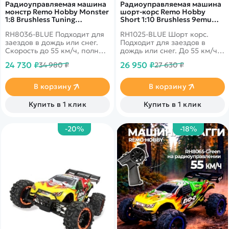
Радиоуправляемая машина
Радиоуправляемая машина
монстр Remo Hobby Monster
шорт-корс Remo Hobby
1:8 Brushless Tuning
Short 1:10 Brushless 9emu
Dinasaurus Master RTR
4WD RTR 2.4G - RH1025-BLUE
RH8036-BLUE Подходит для
RH1025-BLUE Шорт корс.
RH8036-BLUE
заездов в дождь или снег.
Подходит для заездов в
Скорость до 55 км/ч, полный
дождь или снег. До 55 км/ч,
привод, масштаб 1:8
полный привод, масштаб
24 730 ₽
26 950 ₽
34 980 ₽
27 630 ₽
1:10
В корзину
В корзину
Купить в 1 клик
Купить в 1 клик
-20%
-18%