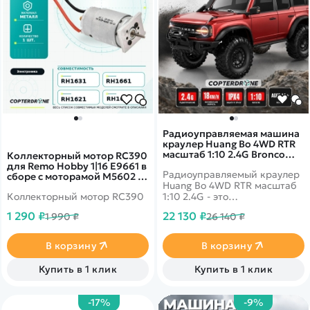
Радиоуправляемая машина
краулер Huang Bo 4WD RTR
масштаб 1:10 2.4G Bronco
Коллекторный мотор RC390
Red - HB-R1002
для Remo Hobby 1|16 E9661 в
Радиоуправляемый краулер
сборе с моторамой M5602 -
Huang Bo 4WD RTR масштаб
E9661+M5602
Коллекторный мотор RC390
1:10 2.4G - это
радиоуправляемая
1 290 ₽
22 130 ₽
1 990 ₽
26 140 ₽
полноприводная машина
для трофи. Металлическая
шестерня, коллекторный 550
В корзину
В корзину
электродвигатель, полное
пропорциональное
Купить в 1 клик
Купить в 1 клик
управления, аккумулятор 7,4
В, 3000 мАч.
-17%
-9%