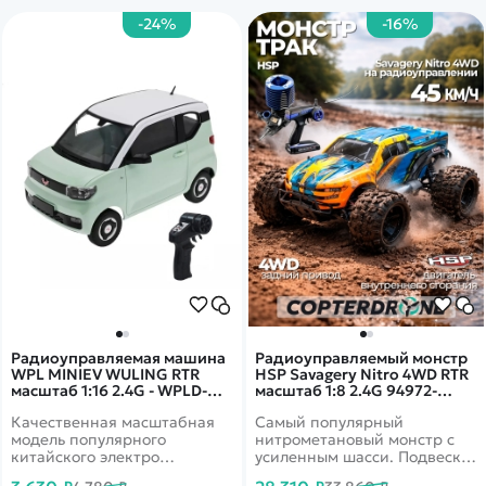
комплект поставки.
-24%
-16%
Радиоуправляемая машина
Радиоуправляемый монстр
WPL MINIEV WULING RTR
HSP Savagery Nitro 4WD RTR
масштаб 1:16 2.4G - WPLD-
масштаб 1:8 2.4G 94972-
32MINI|GREEN
97291
Качественная масштабная
Самый популярный
модель популярного
нитрометановый монстр с
китайского электро
усиленным шасси. Подвеска
автомобиля Mini EV, на
имеет маслонаполненные