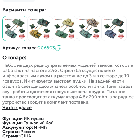
Покупателю
Вертолеты
Блог
Варианты товара:
Катера
Статьи про беспилотники
Контакты
Роботы
Обзор квадрокоптеров
Оплата и доставка
Самолеты
Аренда Квадрокоптеров
Помощь
Сборные модели
Покупка в кредит
Отследить заказ
Детские электромобили
Артикул товара:
006803
Оплата на сайте
Спецтехника
О товаре:
Железные дороги
Набор из двух радиоуправляемых моделей танков, которые
работают на частоте 2.4G. Стрельба осуществляется
Конструкторы
инфракрасным лучом на расстояние до 3 м в секторе до 10
Запчасти для моделей
градусов. Имитируется выстрел пушки. На задней части
башни 5 светодиодов жизнеспособности танка. Танк издает
звук работы двигателя и звук выстрела орудия. Питание
танка происходит от аккумулятора 4.8v 700mAh, а зарядное
устройство входит в комплект поставки.
Читать далее
Функции
ИК пушка
Функции
Танковый бой
Аккумулятор:
Ni-Mh
Страна:
Россия
Страна:
США