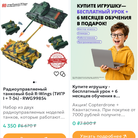
Купите игрушку -
Радиоуправляемый
бесплатный урок + 6
танковый бой R-Wings (ТИГР
месяцев обучения в
I + Т-34) - RWG99854
подарок!
Акция! Copterdrone +
Набор из двух
Квантастика. При покупке от
радиоуправляемых моделей
7000 рублей получите
танков, которые работают
уникальное предложение от
на частоте 2.4G. Стрельба
0 ₽
7 800 ₽
нашего партнера
4 350 ₽
6 670 ₽
осуществляется
инфракрасным лучом на
Узнать подробнее
расстояние до 3 м в секторе