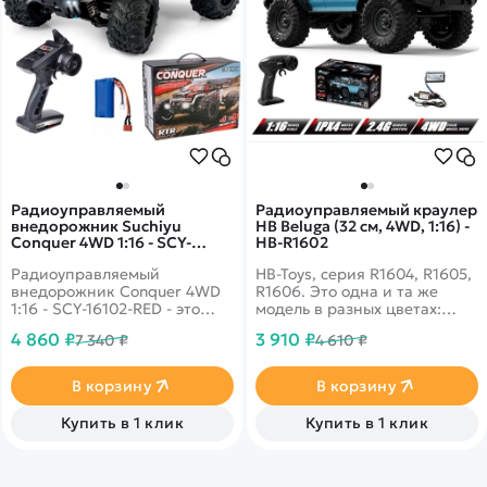
Радиоуправляемый
Радиоуправляемый краулер
внедорожник Suchiyu
HB Beluga (32 см, 4WD, 1:16) -
Conquer 4WD 1:16 - SCY-
HB-R1602
16102-RED
Радиоуправляемый
HB-Toys, серия R1604, R1605,
внедорожник Conquer 4WD
R1606. Это одна и та же
1:16 - SCY-16102-RED - это
модель в разных цветах:
популярная модель от
красный (R1604), защитно-
4 860 ₽
3 910 ₽
7 340 ₽
4 610 ₽
популярного производителя
зеленый (R1605) и
Suchiyu R/C. Автомобиль
серебристый/серый (R1606).
выполнен в масштабе 1/16 и
В корзину
В корзину
отличается от конкурентов
наличием интеллектуальной
Купить в 1 клик
Купить в 1 клик
аккумуляторной батареи,
системой охлаждения
двигателя, а также
оптимальным соотношением