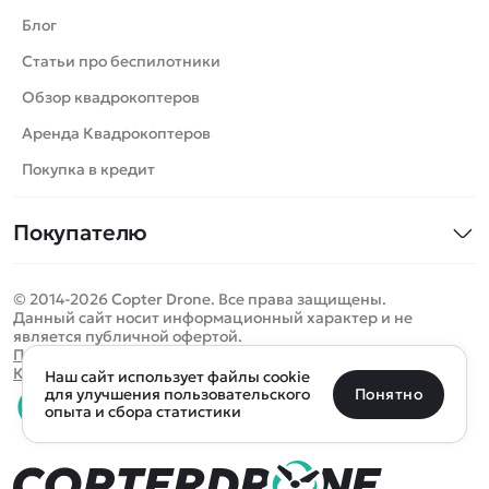
Вертолеты
Блог
Катера
Статьи про беспилотники
Роботы
Обзор квадрокоптеров
Самолеты
Аренда Квадрокоптеров
Сборные модели
Покупка в кредит
Детские электромобили
Покупателю
Спецтехника
Контакты
Железные дороги
© 2014-2026 Copter Drone. Все права защищены.
Оплата и доставка
Игрушки
Данный сайт носит информационный характер и не
является публичной офертой.
Помощь
Запчасти для моделей
Определить местоположение
Политика конфиденциальности
Карта сайта
Наш сайт использует файлы cookie
Отследить заказ
Бренды
Санкт-Петербург
Москва
Майкоп
Уфа
Понятно
для улучшения пользовательского
опыта и сбора статистики
Оплата на сайте
Улан-Удэ
Пермь
Псков
Ростов-на-Дону
0 товаров
Очистить
Все подборки
В корзину
0 ₽