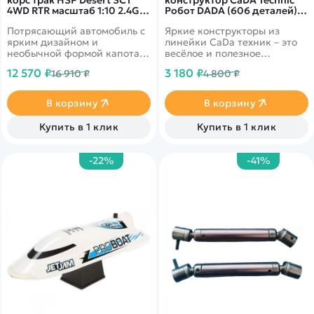
корс трак HSP Desert SCT
конструктор CaDA Technic
4WD RTR масштаб 1:10 2.4G -
Робот DADA (606 деталей)
94205-20591
C51028W
Потрясающий автомобиль с
Яркие конструкторы из
ярким дизайном и
линейки CaDa техник – это
необычной формой капота
весёлое и полезное
сможет внести
времяпровождение. Такой
12 570 ₽
3 180 ₽
16 910 ₽
4 800 ₽
разнообразие в самый
конструктор принесёт
обширный мини автопарк.
ребёнку массу удовольствия,
а также поможет развить
В корзину
В корзину
моторику рук, логическое
мышление, творческие
Купить в 1 клик
Купить в 1 клик
способности. В линейку
CaDa техник входят самые
разнообразные модели.
-22%
-41%