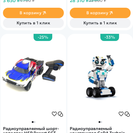
3 630 ₽
28 310 ₽
4 780 ₽
33 860 ₽
дистанционном управлении.
амортизаторы и полный
привод
В корзину
В корзину
Купить в 1 клик
Купить в 1 клик
-25%
-33%
Радиоуправляемый шорт-
Радиоуправляемый