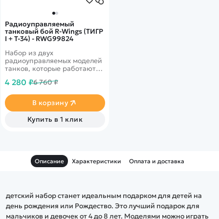
Радиоуправляемый
танковый бой R-Wings (ТИГР
I + Т-34) - RWG99824
Набор из двух
радиоуправляемых моделей
танков, которые работают
на частоте 2.4G. Стрельба
4 280 ₽
6 760 ₽
осуществляется
инфракрасным лучом на
расстояние до 3 м в секторе
В корзину
до 10 градусов. Имитируется
выстрел пушки. На задней
Купить в 1 клик
части башни 5 светодиодов
жизнеспособности танка.
Танк издает звук работы
двигателя и звук выстрела
орудия. Питание танка
Описание
Характеристики
Оплата и доставка
происходит от аккумулятора
4.8v 700mAh, а зарядное
устройство входит в
комплект поставки.
детский набор станет идеальным подарком для детей на
день рождения или Рождество. Это лучший подарок для
мальчиков и девочек от 4 до 8 лет. Моделями можно играть