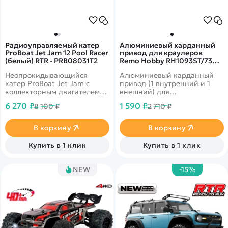
Радиоуправляемый катер
Алюминиевый карданный
ProBoat Jet Jam 12 Pool Racer
привод для краулеров
(белый) RTR - PRB08031T2
Remo Hobby RH1093ST/73SJ
- A7956
Неопрокидывающийся
Алюминиевый карданный
катер ProBoat Jet Jam с
привод (1 внутренний и 1
коллекторным двигателем
внешний) для
390 класса.
радиоуправляемых
6 270 ₽
1 590 ₽
8 100 ₽
2 710 ₽
краулеров Remo Hobby
масштаба 1/10.
В корзину
В корзину
Купить в 1 клик
Купить в 1 клик
NEW
-15%