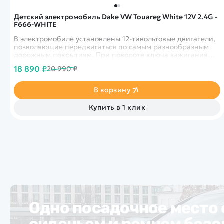
Детский электромобиль Dake VW Touareg White 12V 2.4G -
F666-WHITE
В электромобиле установлены 12-тивольтовые двигатели,
позволяющие передвигаться по самым разнообразным
дорожным покрытиям. При повороте ключа зажигания
включаются световые эффекты – передняя и задняя
18 890 ₽
20 990 ₽
оптика, а также диодная подсветка.
В корзину
Купить в 1 клик
Одно посадочное место
сиденьем и ремнем без