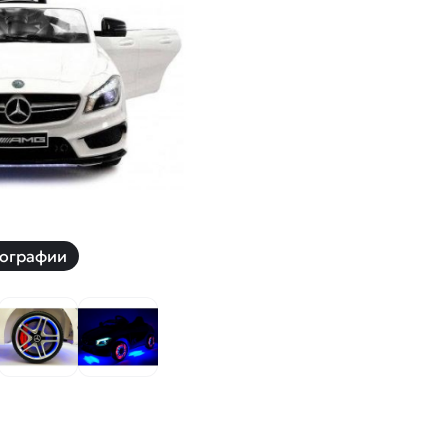
й
Заказать звонок
ки
ей ну пульте
Наши соцсети:
-30%
ографии