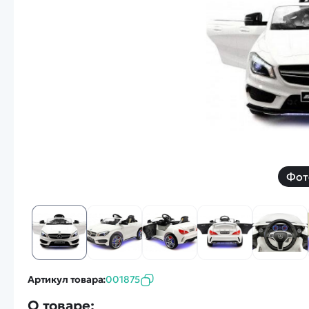
Смотреть
Запчасти
Дроны с 4k камеро
Уцененные товары
Просмотренные товары
Скид
Скоростной катер
Вертолетик для дет
Машины 1 к 10
Фот
Смотреть
Артикул товара:
001875
О товаре: