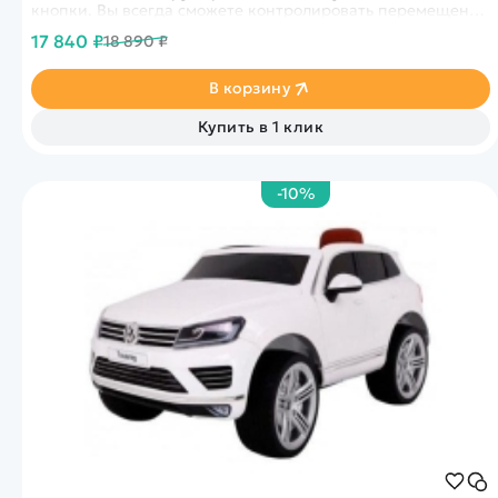
кнопки. Вы всегда сможете контролировать перемещения
электромобиля с помощью пульта дистанционного
17 840 ₽
18 890 ₽
управления.
В корзину
Купить в 1 клик
-10%