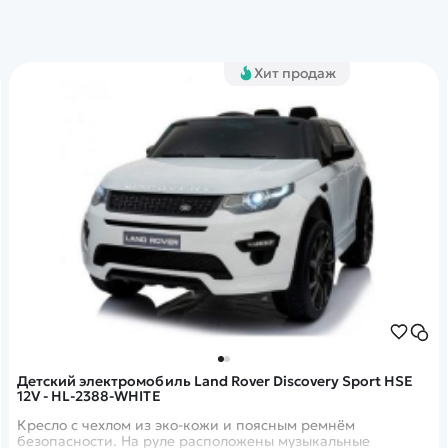
Хит продаж
Детский электромобиль Land Rover Discovery Sport HSE
12V - HL-2388-WHITE
Кресло с чехлом из эко-кожи и поясным ремнём
безопасности. На руле расположены музыкальные