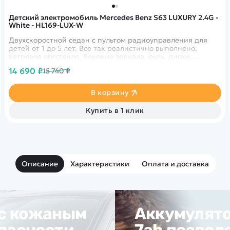
Детский электромобиль Mercedes Benz S63 LUXURY 2.4G -
White - HL169-LUX-W
Двухскоростной седан с пультом радиоуправления для
детей от 1 до 5 лет. Все так реалистично выполнено:
ветровое оргстекло, боковые зеркала, руль, диски,
хромированная отделка, решетка радиатора, неоновая
14 690 ₽
15 740 ₽
подсветка, реалистичная приборная панель в салоне - все
повторяет настоящий автомобиль.
В корзину
Купить в 1 клик
Описание
Характеристики
Оплата и доставка
 с кожаным
Аккумулято
опасности
7ah позволя