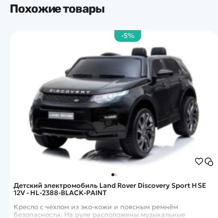
Похожие товары
-5%
Детский электромобиль Land Rover Discovery Sport HSE
12V - HL-2388-BLACK-PAINT
Кресло с чехлом из эко-кожи и поясным ремнём
безопасности. На руле расположены музыкальные