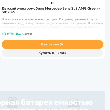
Детский электромобиль Mercedes-Benz SLS AMG Green -
SX128-S
В машинке все как в настоящей. Индивидуальный пульт,
плавный ход, амортизаторы, открываются двери. Коробка
автомат, мягкое кожаное сиденье с регулировкой вперед-
назад, обратный ход руля, светящиеся колеса.
18 890 ₽
19 940 ₽
В корзину
Купить в 1 клик
рная батарея емкостью
ет кататься на авто до