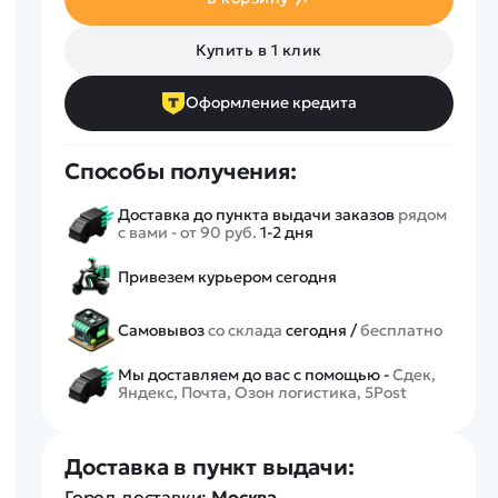
Спецтехника
Железные дороги
Купить в 1 клик
Конструкторы
Запчасти для моделей
Оформление кредита
Способы получения:
Доставка до пункта выдачи заказов
рядом
с вами - от 90 руб.
1-2 дня
Привезем курьером сегодня
Самовывоз
со склада
сегодня /
бесплатно
Мы доставляем до вас с помощью -
Сдек,
Яндекс, Почта, Озон логистика, 5Post
Доставка в пункт выдачи:
Город доставки:
Москва