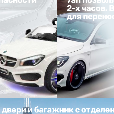
2-х часов. В
для перено
двери и багажник с отделен