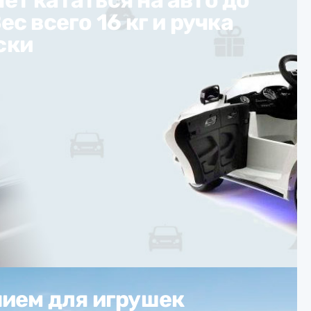
ес всего 16 кг и ручка
ски
ием для игрушек