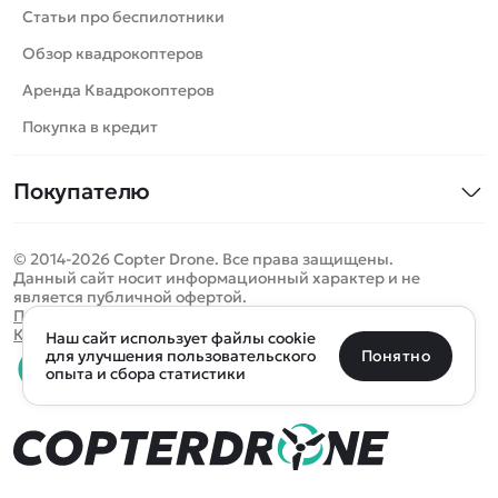
Катера
Статьи про беспилотники
Роботы
Обзор квадрокоптеров
Самолеты
Аренда Квадрокоптеров
Сборные модели
Покупка в кредит
Детские электромобили
Покупателю
Спецтехника
Контакты
Железные дороги
© 2014-2026 Copter Drone. Все права защищены.
Оплата и доставка
Игрушки
Данный сайт носит информационный характер и не
является публичной офертой.
Помощь
Запчасти для моделей
Определить местоположение
Политика конфиденциальности
Карта сайта
Наш сайт использует файлы cookie
Отследить заказ
Бренды
Санкт-Петербург
Москва
Майкоп
Уфа
Понятно
для улучшения пользовательского
опыта и сбора статистики
Оплата на сайте
Улан-Удэ
Пермь
Псков
Ростов-на-Дону
0 товаров
Очистить
Все подборки
В корзину
0 ₽
Ещё более 300 населённых пунктов
Воспользуйтесь поиском, чтобы найти нужный