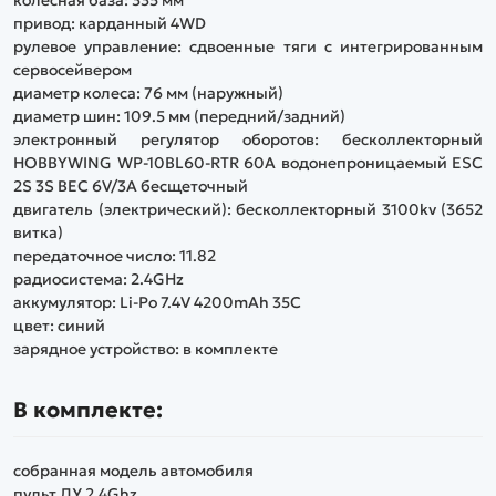
колесная база: 335 мм
привод: карданный 4WD
рулевое управление: сдвоенные тяги с интегрированным
сервосейвером
диаметр колеса: 76 мм (наружный)
диаметр шин: 109.5 мм (передний/задний)
электронный регулятор оборотов: бесколлекторный
HOBBYWING WP-10BL60-RTR 60A водонепроницаемый ESC
2S 3S BEC 6V/3A бесщеточный
двигатель (электрический): бесколлекторный 3100kv (3652
витка)
передаточное число: 11.82
радиосистема: 2.4GHz
аккумулятор: Li-Po 7.4V 4200mAh 35C
цвет: синий
зарядное устройство: в комплекте
В комплекте:
собранная модель автомобиля
пульт ДУ 2.4Ghz