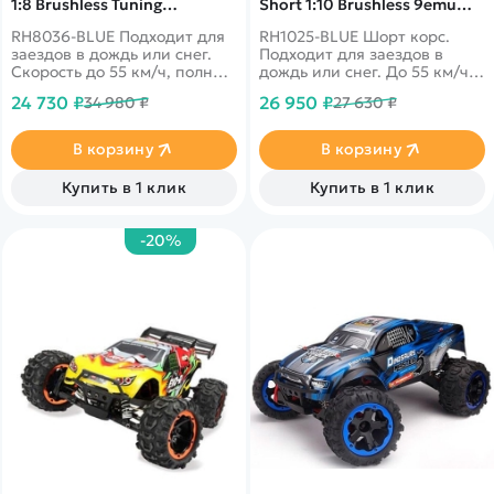
1:8 Brushless Tuning
Short 1:10 Brushless 9emu
Dinasaurus Master RTR
4WD RTR 2.4G - RH1025-BLUE
RH8036-BLUE Подходит для
RH1025-BLUE Шорт корс.
RH8036-BLUE
заездов в дождь или снег.
Подходит для заездов в
Скорость до 55 км/ч, полный
дождь или снег. До 55 км/ч,
привод, масштаб 1:8
полный привод, масштаб
24 730 ₽
26 950 ₽
34 980 ₽
27 630 ₽
1:10
В корзину
В корзину
Купить в 1 клик
Купить в 1 клик
-20%