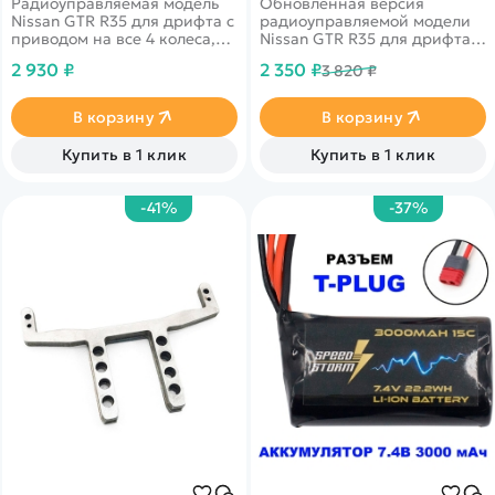
Радиоуправляемая модель
Обновленная версия
Nissan GTR R35 для дрифта с
радиоуправляемой модели
приводом на все 4 колеса,
Nissan GTR R35 для дрифта с
которая несомненно
приводом на все 4 колеса,
2 930 ₽
2 350 ₽
3 820 ₽
понравится фанатам гонок и
паром и яркой подсветкой
автомобилей. Восторг от
фар и днища автомобиля,
управления этой машиной
которая несомненно
В корзину
В корзину
ждёт каждого, кто возьмёт в
понравится фанатам гонок и
руки пульт.
автомобилей.
Купить в 1 клик
Купить в 1 клик
-41%
-37%