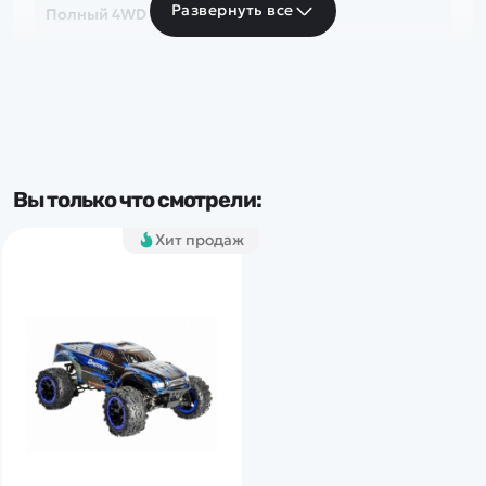
Развернуть все
Полный 4WD
Скорость
до 50 км/ч
Частота
Вы только что смотрели:
2.4 Ghz
Хит продаж
Тип комплекта
RTR