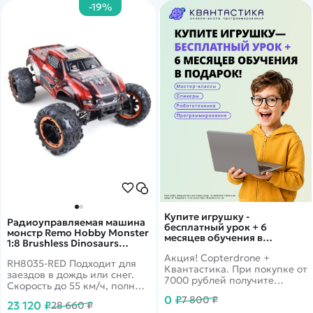
-19%
Купите игрушку -
Радиоуправляемая машина
бесплатный урок + 6
монстр Remo Hobby Monster
месяцев обучения в
1:8 Brushless Dinosaurs
подарок!
Master 5 4WD RTR 2.4G -
Акция! Copterdrone +
RH8035-RED Подходит для
RH8035-RED
Квантастика. При покупке от
заездов в дождь или снег.
7000 рублей получите
Скорость до 55 км/ч, полный
уникальное предложение от
привод, масштаб 1:8
0 ₽
7 800 ₽
нашего партнера
23 120 ₽
28 660 ₽