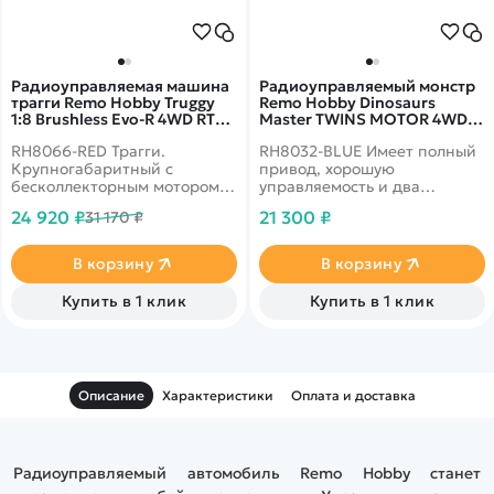
Радиоуправляемая машина
Радиоуправляемый монстр
трагги Remo Hobby Truggy
Remo Hobby Dinosaurs
1:8 Brushless Evo-R 4WD RTR
Master TWINS MOTOR 4WD
2.4G - RH8066-RED
2.4G 1/8 RTR RH8032-BLUE
RH8066-RED Трагги.
RH8032-BLUE Имеет полный
Крупногабаритный с
привод, хорошую
бесколлекторным мотором.
управляемость и два
До 55 км/ч, полный привод,
коллекторных
24 920 ₽
21 300 ₽
31 170 ₽
масштаб 1:8
электродвигателя серии 550.
Модель выполнена в
масштабе 1:8 с большим
В корзину
В корзину
вниманием к мельчайшим
деталям.
Купить в 1 клик
Купить в 1 клик
Описание
Характеристики
Оплата и доставка
Радиоуправляемый автомобиль Remo Hobby станет