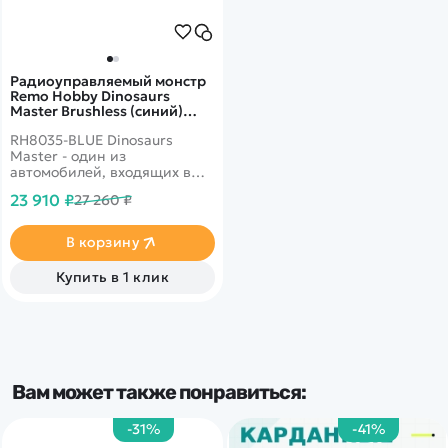
Радиоуправляемый монстр
Remo Hobby Dinosaurs
Master Brushless (синий)
4WD 2.4G 1/8 RTR RH8035-
RH8035-BLUE Dinosaurs
BLUE
Master - один из
автомобилей, входящих в
серию автомобильных
23 910 ₽
27 260 ₽
монстров Remo Hobby,
выполненный с большим
вниманием к мельчайшим
В корзину
деталям в масштабе 1:8. Это
машина с полным приводом,
Купить в 1 клик
имеющая высокие
технические
характеристики. Она будет
устойчива при
маневрировании. Ее
управление ведется на
частоте 2,4Ггц.
Вам может также понравиться:
-31%
-41%