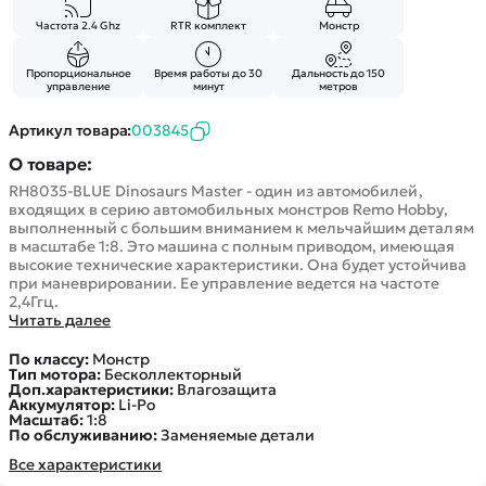
Покупателю
Вертолеты
Блог
Частота 2.4 Ghz
RTR комплект
Монстр
Катера
Статьи про беспилотники
Контакты
Роботы
Обзор квадрокоптеров
Пропорциональное
Время работы до 30
Дальность до 150
Оплата и доставка
управление
минут
метров
Самолеты
Аренда Квадрокоптеров
Помощь
Сборные модели
Артикул товара:
003845
Покупка в кредит
Отследить заказ
Детские электромобили
О товаре:
Оплата на сайте
Спецтехника
RH8035-BLUE Dinosaurs Master - один из автомобилей,
входящих в серию автомобильных монстров Remo Hobby,
Железные дороги
выполненный с большим вниманием к мельчайшим деталям
в масштабе 1:8. Это машина с полным приводом, имеющая
Конструкторы
высокие технические характеристики. Она будет устойчива
Запчасти для моделей
при маневрировании. Ее управление ведется на частоте
2,4Ггц.
Читать далее
По классу:
Монстр
Тип мотора:
Бесколлекторный
Доп.характеристики:
Влагозащита
Аккумулятор:
Li-Po
Масштаб:
1:8
По обслуживанию:
Заменяемые детали
Все характеристики