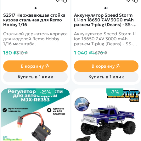
S2517 Нержавеющая стойка
Аккумулятор Speed Storm
кузова стальная для Remo
Li-ion 18650 7.4V 3000 mAh
Hobby 1/16
разъем T-plug (Deans) - SS-
2S3000-D
Стальной держатель корпуса
Аккумулятор Speed Storm Li-
для моделей Remo Hobby
ion 18650 7.4V 3000 mAh
1/16 масштаба.
разъем T-plug (Deans) - SS-
2S3000-D для игрушек и
180 ₽
1 040 ₽
310 ₽
1 670 ₽
моделей на
радиоуправлении.
В корзину
В корзину
Купить в 1 клик
Купить в 1 клик
-25%
-7%