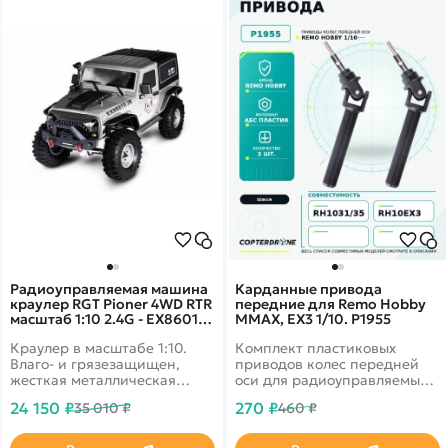
Радиоуправляемая машина
Карданные привода
краулер RGT Pioner 4WD RTR
передние для Remo Hobby
масштаб 1:10 2.4G - EX86010-
MMAX, EX3 1/10. P1955
JK|R86237-4
Краулер в масштабе 1:10.
Комплект пластиковых
Влаго- и грязезащищен,
приводов колес передней
жесткая металлическая
оси для радиоуправляемых
рама, серво с защитой от
моделей Remo Hobby MMAX,
24 150 ₽
270 ₽
35 010 ₽
460 ₽
попадания воды и песка.
EX3 масштаба 1/10
Скорость до 15 км/ч.
Подходит для эксплуатации