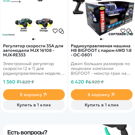
Регулятор скорости 35А для
Радиоуправляемая машина
автомодели MJX 16108 -
HB BIGFOOT с паром 4WD 1:8
MJX-RE353
- OC-0801
Электронный регулятор
Джип больших размеров по
скорости (2 в 1) для
лицензии компании
радиоуправляемых моделей
BIGFOOT - монстр-трак на
MJX масштаба 1/16 с
огромных колесах, которые
1 360 ₽
6 420 ₽
1 820 ₽
6 920 ₽
коллекторным двигателем.
участвуют в шоу и гонках,
способных давить легковые
автомобили. Игрушка на
В корзину
В корзину
радиоуправлении имеет
полу-пропорциональное
Купить в 1 клик
Купить в 1 клик
управление, большие
внедорожные шины, может
ездить вперед, назад, влево,
вправо. Простота
управления подойдет
любому ребенку. В
Есть вопросы?