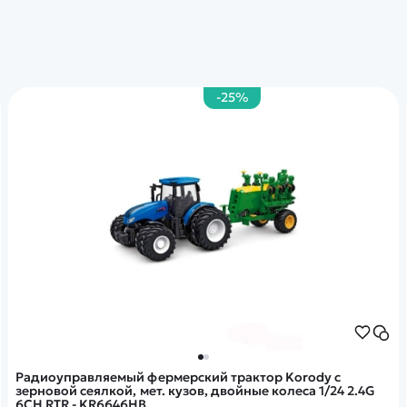
-25%
Радиоуправляемый фермерский трактор Korody с
зерновой сеялкой, мет. кузов, двойные колеса 1/24 2.4G
6CH RTR - KR6646HB