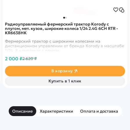
Радиоуправляемый фермерский трактор Korody с
плугом, мет. кузов, широкие колеса 1/24 2.4G 6CH RTR -
KR6638HK
Фермерский трактор с широкими колесами на
дистанционном управлении от бренда Korody в масштабе
1/24. В комплекте с плугом.
2 000 ₽
2 620 ₽
В корзину
Купить в 1 клик
Описание
Характеристики
Оплата и доставка