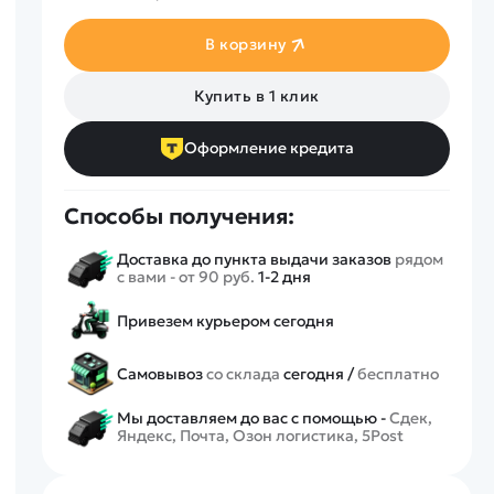
Спецтехника
Железные дороги
В корзину
Конструкторы
Купить в 1 клик
Запчасти для моделей
Оформление кредита
Способы получения:
Доставка до пункта выдачи заказов
рядом
с вами - от 90 руб.
1-2 дня
Привезем курьером сегодня
Самовывоз
со склада
сегодня /
бесплатно
Мы доставляем до вас с помощью -
Сдек,
Яндекс, Почта, Озон логистика, 5Post