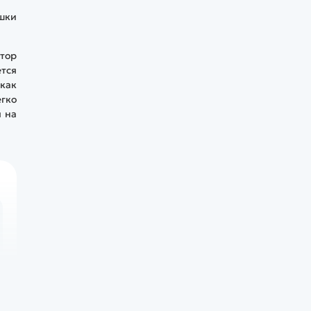
ушки
ктор
тся
как
гко
я на