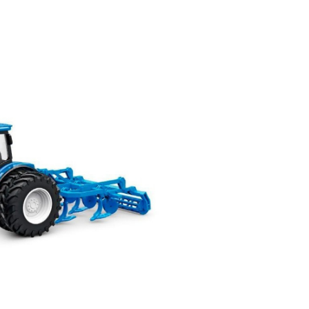
й
Заказать звонок
ки
ей ну пульте
Наши соцсети:
-30%