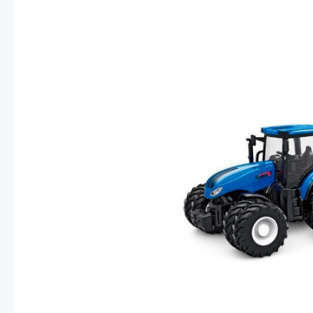
Смотреть
Запчасти
Дроны с 4k камеро
Уцененные товары
Просмотренные товары
Скид
Скоростной катер
Вертолетик для дет
Машины 1 к 10
Смотреть