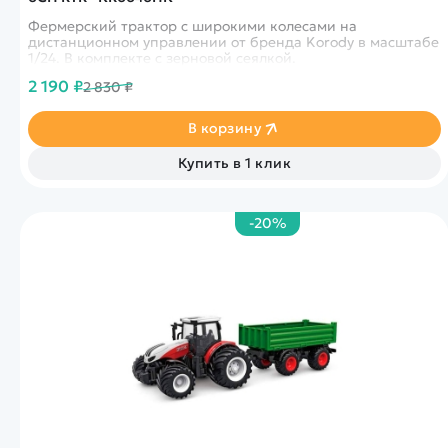
Фермерский трактор с широкими колесами на
дистанционном управлении от бренда Korody в масштабе
1/24. В комплекте с зерновой сеялкой.
2 190 ₽
2 830 ₽
В корзину
Купить в 1 клик
-20%