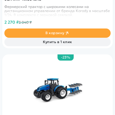
Фермерский трактор с широкими колесами на
дистанционном управлении от бренда Korody в масштабе
1/24. В комплекте с зерновой сеялкой.
2 270 ₽
3 040 ₽
В корзину
Купить в 1 клик
-23%