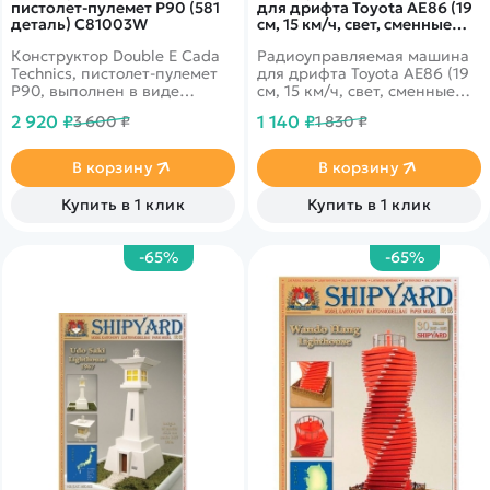
пистолет-пулемет P90 (581
для дрифта Toyota AE86 (19
деталь) C81003W
см, 15 км/ч, свет, сменные
колеса, фишки) - RC-24A
Конструктор Double E Cada
Радиоуправляемая машина
White
Technics, пистолет-пулемет
для дрифта Toyota AE86 (19
P90, выполнен в виде
см, 15 км/ч, свет, сменные
бельгийского пистолета-
колеса, фишки) - RC-24A -
2 920 ₽
1 140 ₽
3 600 ₽
1 830 ₽
пулемета FN P90.
это машина, которая
предназначена для дрифта.
Она имеет полный привод и
В корзину
В корзину
выполненная в масштабе
1:24.
Купить в 1 клик
Купить в 1 клик
-65%
-65%