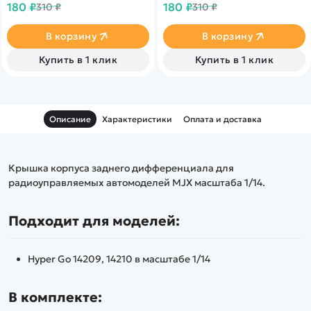
180 ₽
180 ₽
310 ₽
310 ₽
автомоделей MJX Hyper Go
автомоделей MJX Hyper Go
16108, 16208, 16209, 16210,
14209, 14210 масштаба 1/14.
MJX MEW4 M163 масштаба
В корзину
В корзину
1/16.
Купить в 1 клик
Купить в 1 клик
Описание
Характеристики
Оплата и доставка
Крышка корпуса заднего дифференциала для
радиоуправляемых автомоделей MJX масштаба 1/14.
Подходит для моделей:
Hyper Go 14209, 14210 в масштабе 1/14
В комплекте: