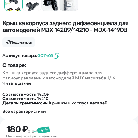
Покупателю
Вертолеты
Блог
Катера
Статьи про беспилотники
Контакты
Роботы
Обзор квадрокоптеров
Крышка корпуса заднего дифaеренциала для
Оплата и доставка
Самолеты
автомоделей MJX 14209/14210 - MJX-14190B
Аренда Квадрокоптеров
Помощь
Сборные модели
Покупка в кредит
Отследить заказ
Поделиться
Детские электромобили
Оплата на сайте
Спецтехника
Артикул товара:
007465
Железные дороги
О товаре:
Конструкторы
Крышка корпуса заднего дифференциала для
радиоуправляемых автомоделей MJX масштаба 1/14.
Запчасти для моделей
Читать далее
Совместимость
14209
Совместимость
14210
Детали трансмиссии
Крышки и корпуса деталей
Все характеристики
180 ₽
-41%
310 ₽
Наличие товара: в наличии