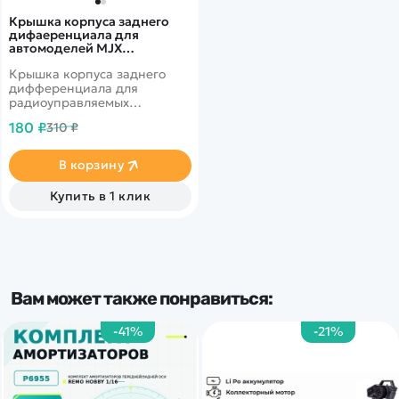
Крышка корпуса заднего
дифaеренциала для
автомоделей MJX
14209/14210 - MJX-14190B
Крышка корпуса заднего
дифференциала для
радиоуправляемых
автомоделей MJX масштаба
180 ₽
310 ₽
1/14.
В корзину
Купить в 1 клик
Вам может также понравиться:
-41%
-21%