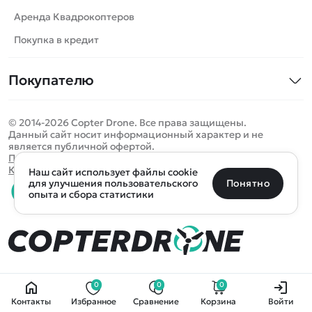
Самолеты
Аренда Квадрокоптеров
Сборные модели
Покупка в кредит
Детские электромобили
Покупателю
Спецтехника
Контакты
Железные дороги
© 2014-2026 Copter Drone. Все права защищены.
Оплата и доставка
Игрушки
Данный сайт носит информационный характер и не
является публичной офертой.
Помощь
Запчасти для моделей
Определить местоположение
Политика конфиденциальности
Карта сайта
Наш сайт использует файлы cookie
Отследить заказ
Бренды
Санкт-Петербург
Москва
Майкоп
Уфа
Понятно
для улучшения пользовательского
опыта и сбора статистики
Оплата на сайте
Улан-Удэ
Пермь
Псков
Ростов-на-Дону
0 товаров
Очистить
Все подборки
В корзину
0 ₽
Ещё более 300 населённых пунктов
Воспользуйтесь поиском, чтобы найти нужный
0
0
0
Контакты
Избранное
Сравнение
Корзина
Войти