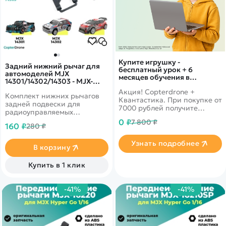
Купите игрушку -
Задний нижний рычаг для
бесплатный урок + 6
автомоделей MJX
месяцев обучения в
14301/14302/14303 - MJX-
подарок!
14250
Акция! Copterdrone +
Комплект нижних рычагов
Квантастика. При покупке от
задней подвески для
7000 рублей получите
радиоуправляемых
уникальное предложение от
автомоделей MJX Hyper Go
0 ₽
7 800 ₽
нашего партнера
160 ₽
280 ₽
14301, 14302, 14303 масштаба
1/14.
Узнать подробнее
В корзину
Купить в 1 клик
-41%
-41%