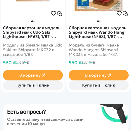
Сборная картонная модель
Сборная картонная модель
Shipyard маяк Udo Saki
Shipyard маяк Wando Hang
Lighthouse (№63), 1/87 -
Lighthouse (№68), 1/87 -
MK032
MK033
Модель из бумаги маяка Udo
Модель из бумаги маяка
Saki от Shipyard MK032 в
Wando Hang от Shipyard
масштабе 1/87.
MK033 в масштабе 1/87.
560 ₽
560 ₽
1 610 ₽
1 610 ₽
В корзину
В корзину
Купить в 1 клик
Купить в 1 клик
Есть вопросы?
Оставьте заявку и мы свяжемся с вами
в течении 10 минут