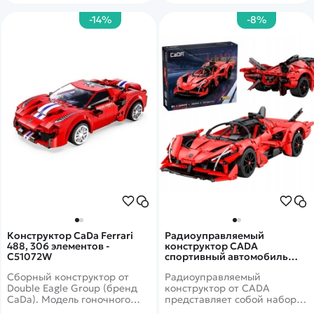
-14%
-8%
Конструктор CaDa Ferrari
Радиоуправляемый
488, 306 элементов -
конструктор CADA
C51072W
спортивный автомобиль
APE Supercar (1823 детали) -
Сборный конструктор от
Радиоуправляемый
C63005W
Double Eagle Group (бренд
конструктор от CADA
CaDa). Модель гоночного
представляет собой набор
автомобиля Ferrari 488 из
для постройки спортивного