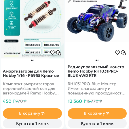
Радиоуправляемый монстр
Амортизаторы для Remo
Remo Hobby RH1031PRO-
Hobby 1/16 - P6955 Красные
BLUE 4WD RTR
Комплект амортизаторов
RH1031PRO-Blue Монстр.
передней/задней оси для
Имеет влагозащиту и
автомоделей Remo Hobby
повышенную проходимость.
SMAX RH1631 масштаба 1/16
До 35 км/ч, полный привод,
450 ₽
12 360 ₽
770 ₽
15 770 ₽
масштаб 1:10
В корзину
В корзину
Купить в 1 клик
Купить в 1 клик