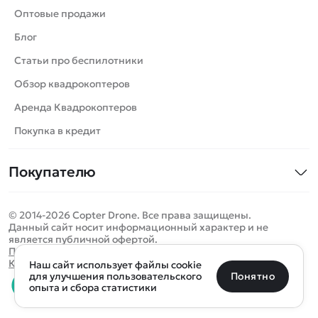
Танки
Оптовые продажи
Вертолеты
Блог
Катера
Статьи про беспилотники
Роботы
Обзор квадрокоптеров
Самолеты
Аренда Квадрокоптеров
Сборные модели
Покупка в кредит
Детские электромобили
Покупателю
Спецтехника
Контакты
Железные дороги
© 2014-2026 Copter Drone. Все права защищены.
Оплата и доставка
Игрушки
Данный сайт носит информационный характер и не
является публичной офертой.
Помощь
Запчасти для моделей
Определить местоположение
Политика конфиденциальности
Карта сайта
Наш сайт использует файлы cookie
Отследить заказ
Бренды
Санкт-Петербург
Москва
Майкоп
Уфа
Понятно
для улучшения пользовательского
опыта и сбора статистики
Оплата на сайте
Улан-Удэ
Пермь
Псков
Ростов-на-Дону
0 товаров
Очистить