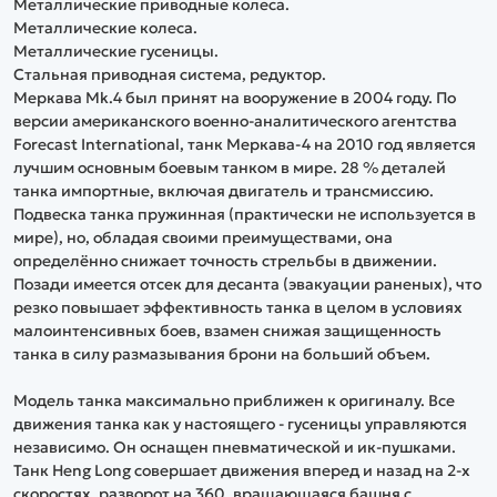
Металлические приводные колеса.
Металлические колеса.
Металлические гусеницы.
Стальная приводная система, редуктор.
Меркава Mk.4 был принят на вооружение в 2004 году. По
версии американского военно-аналитического агентства
Forecast International, танк Меркава-4 на 2010 год является
лучшим основным боевым танком в мире. 28 % деталей
танка импортные, включая двигатель и трансмиссию.
Подвеска танка пружинная (практически не используется в
мире), но, обладая своими преимуществами, она
определённо снижает точность стрельбы в движении.
Позади имеется отсек для десанта (эвакуации раненых), что
резко повышает эффективность танка в целом в условиях
малоинтенсивных боев, взамен снижая защищенность
танка в силу размазывания брони на больший объем.
Модель танка максимально приближен к оригиналу. Все
движения танка как у настоящего - гусеницы управляются
независимо. Он оснащен пневматической и ик-пушками.
Танк Heng Long совершает движения вперед и назад на 2-х
скоростях, разворот на 360, вращающаяся башня с