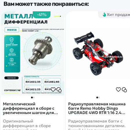
Вам может также понравиться:
-41%
Хит прода
Металлический
Радиоуправляемая машина
дифференциал в сборе с
багги Remo Hobby Dingo
увеличенным шагом для
UPGRADE 4WD RTR 1:16 2.4G -
Remo Hobby 1:16 - M6958
RH1651UPG-RED
Оригинальный
Радиоуправляемая багги с
дифференциал в сборе
тюнингованными деталями.