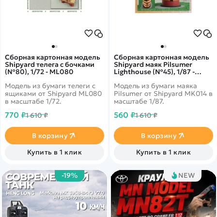
Сборная картонная модель
Сборная картонная модель
Shipyard телега с бочками
Shipyard маяк Pilsumer
(№80), 1/72 - ML080
Lighthouse (№45), 1/87 -
MK014
Модель из бумаги телеги с
Модель из бумаги маяка
ящиками от Shipyard ML080
Pilsumer от Shipyard MK014 в
в масштабе 1/72.
масштабе 1/87.
770 ₽
560 ₽
1 610 ₽
1 610 ₽
В корзину
В корзину
Купить в 1 клик
Купить в 1 клик
-19%
NEW