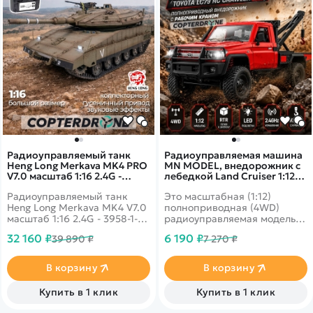
Радиоуправляемый танк
Радиоуправляемая машина
Heng Long Merkava MK4 PRO
MN MODEL, внедорожник с
V7.0 масштаб 1:16 2.4G -
лебедкой Land Cruiser 1:12,
3958-1PRO V7.0
2,4 ГГц, RTR, 4WD - MN-82T-
Радиоуправляемый танк
Это масштабная (1:12)
RED
Heng Long Merkava MK4 V7.0
полноприводная (4WD)
масштаб 1:16 2.4G - 3958-1-
радиоуправляемая модель
V7- этот танк является
внедорожного пикапа,
32 160 ₽
6 190 ₽
39 890 ₽
7 270 ₽
настоящей коллекционной
предназначенная для
моделью, он выполнен в
подростков и взрослых.
полном соответствии с
Модель сочетает в себе
В корзину
В корзину
оригиналом, имеет точные
высокую проходимость по
пропорции и высокую
бездорожью с
Купить в 1 клик
Купить в 1 клик
детализацию.
функциональной крановой
установкой, что