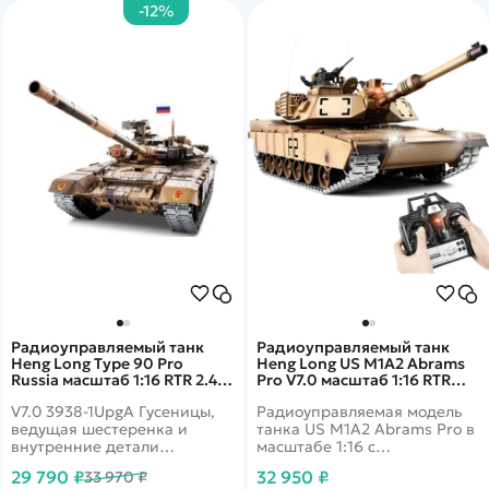
-12%
Радиоуправляемый танк
Радиоуправляемый танк
Heng Long Type 90 Pro
Heng Long US M1A2 Abrams
Russia масштаб 1:16 RTR 2.4G
Pro V7.0 масштаб 1:16 RTR
- 3938-1UpgA V7.0
2.4G - 3918-1Pro V7.0
V7.0 3938-1UpgA Гусеницы,
Радиоуправляемая модель
ведущая шестеренка и
танка US M1A2 Abrams Pro в
внутренние детали
масштабе 1:16 с
выполнены из металла,
совмещенной пневмо- и ИК-
29 790 ₽
32 950 ₽
33 970 ₽
поэтому им не страшны
пушкой и аппаратурой