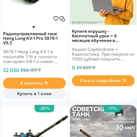
Купите игрушку -
Радиоуправляемый танк
бесплатный урок + 6
Heng Long KV-1 Pro 3878-1
месяцев обучения в
V5.3
подарок!
Акция! Copterdrone +
3878-1 Heng Long KV-1 в
Квантастика. При покупке от
масштабе 1:16 в точности
7000 рублей получите
повторяет КВ-1 и имеет
уникальное предложение от
независимая подвеска
0 ₽
7 800 ₽
нашего партнера
32 050 ₽
36 180 ₽
катков, гусеницы с
металлическими вставками
Узнать подробнее
и собственную
В корзину
пневматическую пушку с
прицельной дальностью
Купить в 1 клик
стрельбы в 20-30 метров.
-28%
-11%