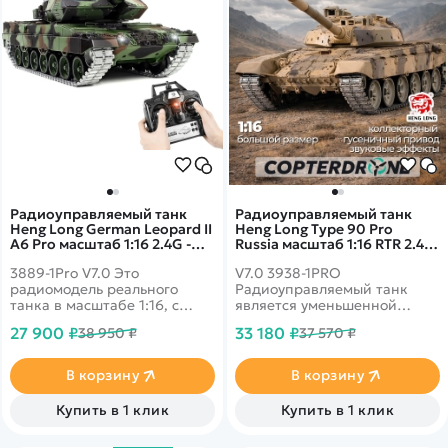
Радиоуправляемый танк
Радиоуправляемый танк
Heng Long German Leopard II
Heng Long Type 90 Pro
A6 Pro масштаб 1:16 2.4G -
Russia масштаб 1:16 RTR 2.4G
3889-1Pro V7.0
- 3938-1PRO V7.0
3889-1Pro V7.0 Это
V7.0 3938-1PRO
радиомодель реального
Радиоуправляемый танк
танка в масштабе 1:16, с
является уменьшенной
точной детализацией
копией боевой советской
27 900 ₽
33 180 ₽
38 950 ₽
37 570 ₽
корпуса и навесным
машины Тype 90. Модель
оборудованием.
выполнена с максимальной
детализацией. MS - Pro
В корзину
В корзину
Version - Стальная шестерня,
металлический гусеницы,
Купить в 1 клик
Купить в 1 клик
металлическое ведущее
колесо