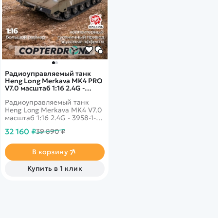
Радиоуправляемый танк
Heng Long Merkava MK4 PRO
V7.0 масштаб 1:16 2.4G -
3958-1PRO V7.0
Радиоуправляемый танк
Heng Long Merkava MK4 V7.0
масштаб 1:16 2.4G - 3958-1-
V7- этот танк является
32 160 ₽
39 890 ₽
настоящей коллекционной
моделью, он выполнен в
полном соответствии с
В корзину
оригиналом, имеет точные
пропорции и высокую
Купить в 1 клик
детализацию.