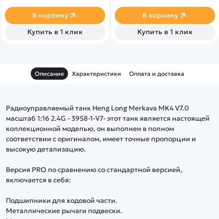
большие нагрузки при
управления 2.4GHz версии
прохождении сложной
7.0.
В корзину
В корзину
местности.&nbsp;MZ - Pro
Upgrade Version - Шестерня
Купить в 1 клик
Купить в 1 клик
из цинкового сплава,
металлический гусеницы,
металлическое ведущее
колесо
Описание
Характеристики
Оплата и доставка
Радиоуправляемый танк Heng Long Merkava MK4 V7.0
масштаб 1:16 2.4G - 3958-1-V7- этот танк является настоящей
коллекционной моделью, он выполнен в полном
соответствии с оригиналом, имеет точные пропорции и
высокую детализацию.
Версия PRO по сравнению со стандартной версией,
включается в себя:
Подшипники для ходовой части.
Металлические рычаги подвески.