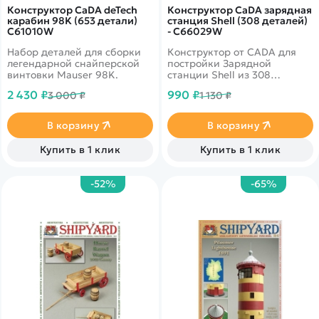
Конструктор CaDA deTech
Конструктор CaDA зарядная
карабин 98K (653 детали)
станция Shell (308 деталей)
C61010W
- C66029W
Набор деталей для сборки
Конструктор от CADA для
легендарной снайперской
постройки Зарядной
винтовки Mauser 98K.
станции Shell из 308
деталей. Отличная
2 430 ₽
990 ₽
3 000 ₽
1 130 ₽
детализация. Зарядный
кабель для имитации
зарядки, можно подключить
В корзину
В корзину
к автомобилю. Стильный
электромобиль в комплекте.
Купить в 1 клик
Купить в 1 клик
-52%
-65%