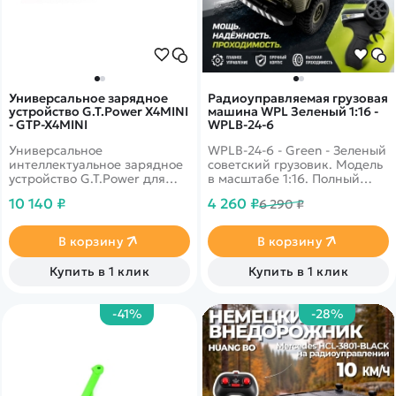
Универсальное зарядное
Радиоуправляемая грузовая
устройство G.T.Power X4MINI
машина WPL Зеленый 1:16 -
- GTP-X4MINI
WPLB-24-6
Универсальное
WPLB-24-6 - Green - Зеленый
интеллектуальное зарядное
советский грузовик. Модель
устройство G.T.Power для
в масштабе 1:16. Полный
NiCd/NiMH,
привод, усиленное шасси,
10 140 ₽
4 260 ₽
6 290 ₽
LiPo/LiFe/LiIon/LiHv, Pb
яркие фары. Грузовик на
батарей. Оснащено
радиоуправлении 2.4Ghz.
четырьмя индивидуальными
Пропорциональное
В корзину
В корзину
схемами, позволяющими
управление
одновременно заряжать 4
Купить в 1 клик
Купить в 1 клик
батареи независимо от типа
батареи и количества
элементов.
-41%
-28%