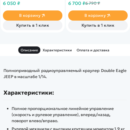
6 050 ₽
6 700 ₽
6 790 ₽
на котором есть отдельные
Высококачественный
контроллеры движения
пластик, отличная
самого экскаватора и
детализация. Прицеп
В корзину
В корзину
отдельно ковша.
съемный, с
электроприводом, передние
Купить в 1 клик
Купить в 1 клик
фары светятся, звуковые
эффекты.
Описание
Характеристики
Оплата и доставка
Полноприводный радиоуправляемый краулер Double Eagle
JEEP в масштабе 1/14.
Характеристики:
Полное пропорциональное линейное управление
(скорость и рулевое управление), вперед/назад,
поворот влево/вправо.
Рулевой механизм с высоким крутящим моментом 1,9 кг