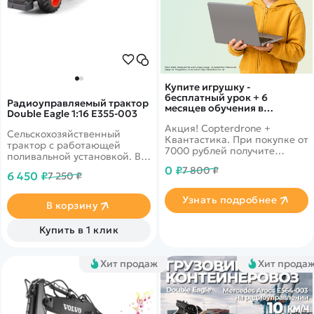
Купите игрушку -
бесплатный урок + 6
Радиоуправляемый трактор
месяцев обучения в
Double Eagle 1:16 E355-003
подарок!
Акция! Copterdrone +
Сельскохозяйственный
Квантастика. При покупке от
трактор с работающей
7000 рублей получите
поливальной установкой. В
уникальное предложение от
резервуар можно заливать
0 ₽
7 800 ₽
нашего партнера
6 450 ₽
7 250 ₽
воду
Узнать подробнее
В корзину
Купить в 1 клик
Хит продаж
Хит прода