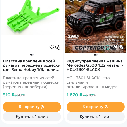
Пластина крепления осей
Радиоуправляемая машина
рычагов передней подвески
Mercedes G500 1:22 металл -
для Remo Hobby 1/8, тюнинг,
HCL-3801-BLACK
зеленая, RP2012-GREEN
Пластина крепления осей
HCL-3801-BLACK - это
рычагов передней подвески
стильная и
(передняя переборка)
детализированная модель с
(тюнинг) для
кузовом DIE-CAST,
310 ₽
1 870 ₽
530 ₽
2 620 ₽
радиоуправляемых моделей
светодиодной подсветкой
Remo Hobby 1/8 масштаба.
фар и эффектным
парогенератором с
В корзину
В корзину
подсветкой.
Открывающиеся двери,
Купить в 1 клик
Купить в 1 клик
капот и багажник делают
модель максимально