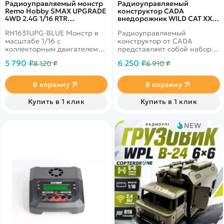
Радиоуправляемый монстр
Радиоуправляемый
Remo Hobby SMAX UPGRADE
конструктор CADA
4WD 2.4G 1/16 RTR
внедорожник WILD CAT XX
RH1631UPG-BLUE
1/12 (686 деталей) -
RH1631UPG-BLUE Монстр в
Радиоуправляемый
C62006W
масштабе 1/16 с
конструктор от CADA
коллекторным двигателем
представляет собой набор
390 класса и
для постройки
5 790 ₽
6 250 ₽
8 120 ₽
6 910 ₽
влагозащищенным
внедорожника WILD CAT XX
приемником 3 в 1.
из 686 деталей в масштабе
Тюнинговые детали
1/12. Модель создана со всем
В корзину
В корзину
установлены сразу на
вниманием к деталям,
заводе.
внутри - детализованный
Купить в 1 клик
Купить в 1 клик
интерьер с сиденьями,
панелью управления и
рулем. Стильный дизайн
NEW
кузова полностью повторяет
оригинал, а спортивные
шины обеспечивают
наилучшее сцепление.