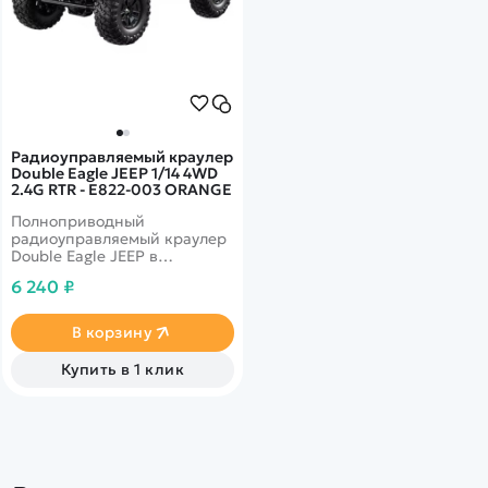
Радиоуправляемый краулер
Double Eagle JEEP 1/14 4WD
2.4G RTR - E822-003 ORANGE
Полноприводный
радиоуправляемый краулер
Double Eagle JEEP в
масштабе 1/14. Световые
6 240 ₽
эффекты.
В корзину
Купить в 1 клик