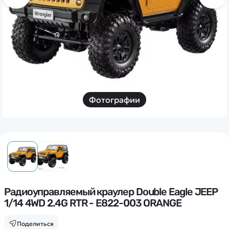
Дополнительный способ связи
WhatsApp/Мобильный
Есть вопрос? Можем связаться с вами
Заказать звонок
Фотографии
Наши соцсети:
Каталог
Квадрокоптеры
Радиоуправляемый краулер Double Eagle JEEP
Информация
1/14 4WD 2.4G RTR - E822-003 ORANGE
Машинки
Танки
Оптовые продажи
Поделиться