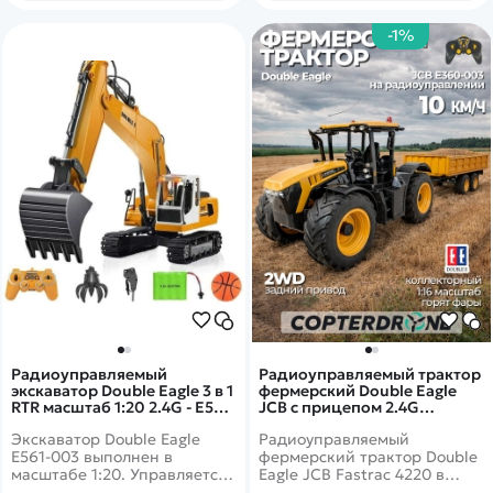
-1%
Радиоуправляемый
Радиоуправляемый трактор
экскаватор Double Eagle 3 в 1
фермерский Double Eagle
RTR масштаб 1:20 2.4G - E561-
JCB с прицепом 2.4G
003C
масштаб 1:16 - E360-003
Экскаватор Double Eagle
Радиоуправляемый
E561-003 выполнен в
фермерский трактор Double
масштабе 1:20. Управляется
Eagle JCB Fastrac 4220 в
модель экскаватора с пульта,
масштабе 1/16.