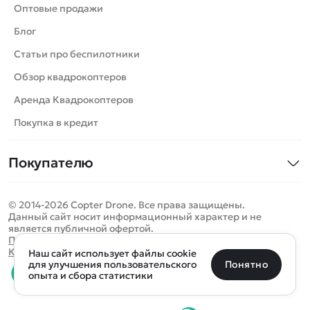
Танки
Оптовые продажи
Вертолеты
Блог
Катера
Статьи про беспилотники
Роботы
Обзор квадрокоптеров
Самолеты
Аренда Квадрокоптеров
Сборные модели
Покупка в кредит
Детские электромобили
Покупателю
Спецтехника
Контакты
Железные дороги
© 2014-2026 Copter Drone. Все права защищены.
Оплата и доставка
Игрушки
Данный сайт носит информационный характер и не
является публичной офертой.
Помощь
Запчасти для моделей
Определить местоположение
Политика конфиденциальности
Карта сайта
Наш сайт использует файлы cookie
Отследить заказ
Бренды
Санкт-Петербург
Москва
Майкоп
Уфа
Понятно
для улучшения пользовательского
опыта и сбора статистики
Оплата на сайте
Улан-Удэ
Пермь
Псков
Ростов-на-Дону
0 товаров
Очистить