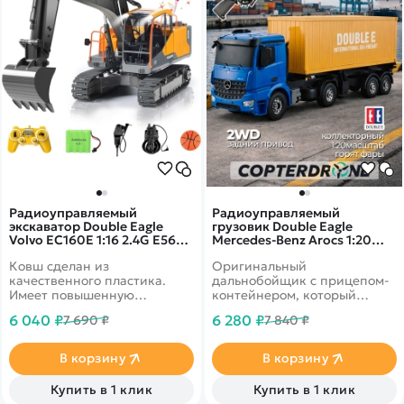
Радиоуправляемый
Радиоуправляемый
экскаватор Double Eagle
грузовик Double Eagle
Volvo EC160E 1:16 2.4G E568-
Mercedes-Benz Arocs 1:20
003
2.4G E564-003
Ковш сделан из
Оригинальный
качественного пластика.
дальнобойщик с прицепом-
Имеет повышенную
контейнером, который
проходимость за счет
можно отцепить. Есть звук
6 040 ₽
6 280 ₽
7 690 ₽
7 840 ₽
гусениц.
мотора и свет фар
В корзину
В корзину
Купить в 1 клик
Купить в 1 клик