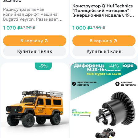
SC24A10
Конструктор QiHui Technics
Радиоуправляемая
"Полицейский мотоцикл"
копийная дрифт машина
(инерционная модель), 193
Bugatti Veyron. Развивает
детали - QH5806
скорость до 15 км в час. В
1 070 ₽
1 000 ₽
1 300 ₽
1 380 ₽
комплекте присутствуют
сменные колеса.
Светодиодные фары.
В корзину
В корзину
Ёмкость аккумулятора 500
mAh
Купить в 1 клик
Купить в 1 клик
-5%
-41%