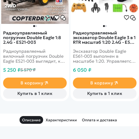
Радиоуправляемый
Радиоуправляемый
погрузчик Double Eagle 1:8
экскаватор Double Eagle 3 в 1
2.4G - E521-003
RTR масштаб 1:20 2.4G - E561-
003C
Радиоуправляемый
Экскаватор Double Eagle
вилочный погрузчик Double
E561-003 выполнен в
Eagle E521-003 выглядит, как
масштабе 1:20. Управляется
реальная техника для
модель экскаватора с пульта,
5 250 ₽
6 050 ₽
5 570 ₽
транспортировки различных
на котором есть отдельные
тяжелых предметов.
контроллеры движения
самого экскаватора и
В корзину
В корзину
отдельно ковша.
Купить в 1 клик
Купить в 1 клик
Описание
Характеристики
Оплата и доставка