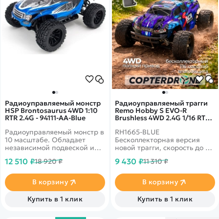
Радиоуправляемый монстр
Радиоуправляемый трагги
HSP Brontosaurus 4WD 1:10
Remo Hobby S EVO-R
RTR 2.4G - 94111-AA-Blue
Brushless 4WD 2.4G 1/16 RTR
RH1665-BLUE
Радиоуправляемый монстр в
RH1665-BLUE
10 масштабе. Обладает
Бесколлекторная версия
независимой подвеской и
новой трагги, скорость до 60
полным приводом.
км/ч, влагозащита, металл и
12 510 ₽
9 430 ₽
18 920 ₽
11 310 ₽
Установлен качественный
АБС-пластик
коллекторный двигатель,
способный развивать
В корзину
В корзину
скорость до 35 км в час.
Клиренс - 3 см. Время игры
Купить в 1 клик
Купить в 1 клик
15-25 минут.