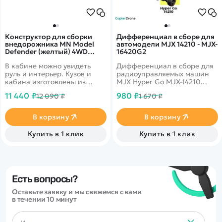
Конструктор для сборки
Дифференциал в сборе для
внедорожника MN Model
автомодели MJX 14210 - MJX-
Defender (желтый) 4WD
16420G2
масштаб 1:18 2.4G - MN-
В кабине можно увидеть
Дифференциал в сборе для
111K|YELLOW
руль и интерьер. Кузов и
радиоуправляемых машин
кабина изготовлены из
MJX Hyper Go MJX-14210
прочного АВS пластика и
масштаба 1/14.
11 440 ₽
980 ₽
12 090 ₽
1 670 ₽
установлены на
металлическую раму.
В корзину
В корзину
Купить в 1 клик
Купить в 1 клик
Есть вопросы?
Оставьте заявку и мы свяжемся с вами
в течении 10 минут