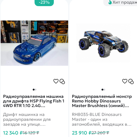
-23%
Хит прода
Радиоуправляемая машина
Радиоуправляемый монстр
для дрифта HSP Flying Fish 1
Remo Hobby Dinosaurs
4WD RTR 1:10 2.4G
Master Brushless (синий)
94123|12301 Soarer 98
4WD 2.4G 1/8 RTR RH8035-
Дрифт машинка на
RH8035-BLUE Dinosaurs
BLUE
радиоуправлении для
Master - один из
заездов на улице.
автомобилей, входящих в
Легендарный японский
серию автомобильных
12 340 ₽
23 910 ₽
16 120 ₽
27 260 ₽
автомобиль. Долговечный
монстров Remo Hobby,