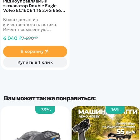
Радиоуправляемый
экскаватор Double Eagle
Volvo EC160E 1:16 2.4G E568-
003
Ковш сделан из
качественного пластика.
Имеет повышенную
проходимость за счет
6 040 ₽
7 690 ₽
гусениц.
В корзину
Купить в 1 клик
Вам может также понравиться:
-33%
-16%