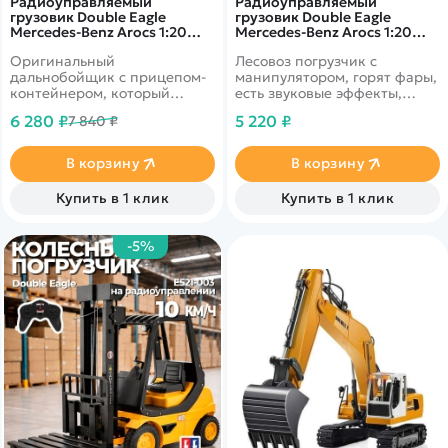
Радиоуправляемый
Радиоуправляемый
грузовик Double Eagle
грузовик Double Eagle
Mercedes-Benz Arocs 1:20
Mercedes-Benz Arocs 1:20
2.4G E564-003
2.4G E352-003
Оригинальный
Лесовоз погрузчик с
дальнобойщик с прицепом-
манипулятором, горят фары,
контейнером, который
есть звуковые эффекты,
можно отцепить. Есть звук
аккумулятор&nbsp;&nbsp;40
6 280 ₽
5 220 ₽
7 840 ₽
мотора и свет фар
В корзину
В корзину
Купить в 1 клик
Купить в 1 клик
-5%