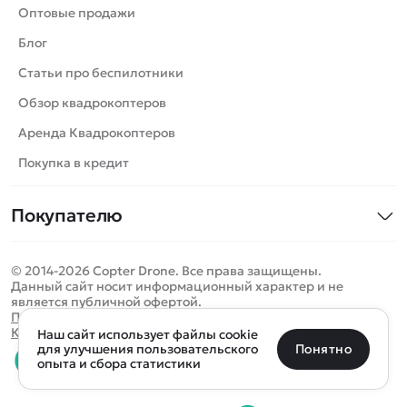
Танки
Оптовые продажи
Вертолеты
Блог
Катера
Статьи про беспилотники
Роботы
Обзор квадрокоптеров
Самолеты
Аренда Квадрокоптеров
Сборные модели
Покупка в кредит
Детские электромобили
Покупателю
Спецтехника
Контакты
Железные дороги
© 2014-2026 Copter Drone. Все права защищены.
Оплата и доставка
Игрушки
Данный сайт носит информационный характер и не
является публичной офертой.
Помощь
Запчасти для моделей
Определить местоположение
Политика конфиденциальности
Карта сайта
Наш сайт использует файлы cookie
Отследить заказ
Бренды
Санкт-Петербург
Москва
Майкоп
Уфа
Понятно
для улучшения пользовательского
опыта и сбора статистики
Оплата на сайте
Улан-Удэ
Пермь
Псков
Ростов-на-Дону
0 товаров
Очистить