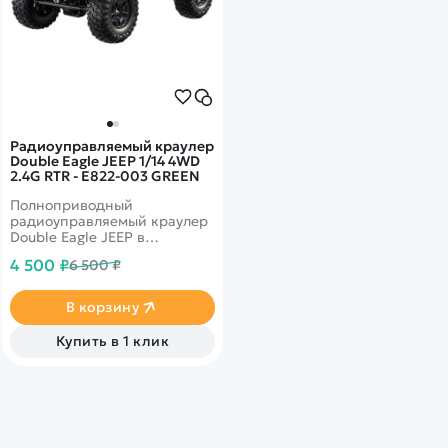
Радиоуправляемый краулер
Double Eagle JEEP 1/14 4WD
2.4G RTR - E822-003 GREEN
Полноприводный
радиоуправляемый краулер
Double Eagle JEEP в
масштабе 1/14. Световые
4 500 ₽
6 500 ₽
эффекты.
В корзину
Купить в 1 клик