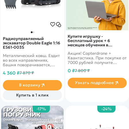
Купите игрушку -
Радиоуправляемый
бесплатный урок + 6
экскаватор Double Eagle 1:16
месяцев обучения в
E561-003S
подарок!
Акция! Copterdrone +
Металлический ковш. Ездит
Квантастика. При покупке от
во всех направлениях,
7000 рублей получите
башня поворачивается,
уникальное предложение от
стрела сгибается в 3-х
0 ₽
7 800 ₽
нашего партнера
4 360 ₽
7 870 ₽
местах.
Узнать подробнее
В корзину
Купить в 1 клик
-17%
-24%