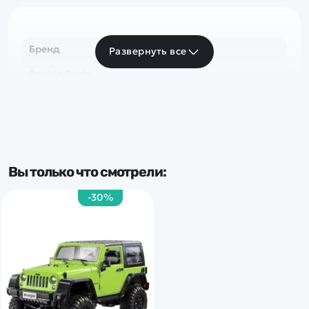
Бренд
Развернуть все
Double Eagle
Вы только что смотрели:
-30%