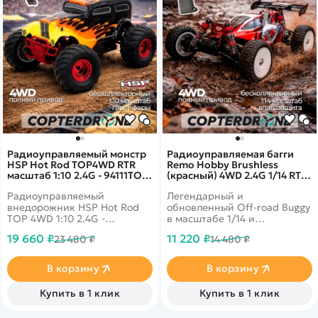
Радиоуправляемый монстр
Радиоуправляемая багги
HSP Hot Rod TOP4WD RTR
Remo Hobby Brushless
масштаб 1:10 2.4G - 94111TOP-
(красный) 4WD 2.4G 1/14 RTR
STS046
- RH1455-RED
Радиоуправляемый
Легендарный и
внедорожник HSP Hot Rod
обновленный Off-road Buggy
TOP 4WD 1:10 2.4G -
в масштабе 1/14 и
94111TOP-STS046 -
ударопрочными
19 660 ₽
11 220 ₽
23 480 ₽
14 480 ₽
полноуправляемая
металлическими
полноприводная модель
компонентами! Новое
внедорожника с
металлическое шасси.
В корзину
В корзину
бесколлекторным
Износостойкие резиновые
электродвигателем.
шины с отличным
Купить в 1 клик
Купить в 1 клик
протектором. Новые
маслонаполненные