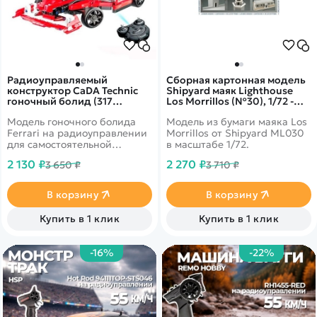
Радиоуправляемый
Сборная картонная модель
конструктор CaDA Technic
Shipyard маяк Lighthouse
гоночный болид (317
Los Morrillos (№30), 1/72 -
деталей) C51010W
ML030
Модель гоночного болида
Модель из бумаги маяка Los
Ferrari на радиоуправлении
Morrillos от Shipyard ML030
для самостоятельной
в масштабе 1/72.
сборки.
2 130 ₽
2 270 ₽
3 650 ₽
3 710 ₽
В корзину
В корзину
Купить в 1 клик
Купить в 1 клик
-16%
-22%