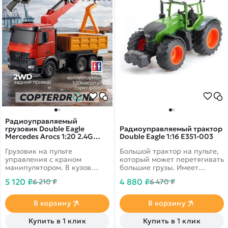
Радиоуправляемый
грузовик Double Eagle
Радиоуправляемый трактор
Mercedes Arocs 1:20 2.4G
Double Eagle 1:16 E351-003
E565-003
Грузовик на пульте
Большой трактор на пульте,
управления с краном
который может перетягивать
манипулятором. В кузов
большие грузы. Имеет
можно загрузить ветки и
высокую проходимость,
5 120 ₽
4 880 ₽
6 210 ₽
6 470 ₽
доски, а также не большие
благодаря внушительным
камни.&nbsp;
резиновым колесам.
В корзину
В корзину
Купить в 1 клик
Купить в 1 клик