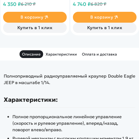
идут мусорные баки. Имеет
и звуковые эффекты&nbsp;
4 350 ₽
4 740 ₽
6 210 ₽
6 820 ₽
резиновые колеса и
светящиеся фары
В корзину
В корзину
Купить в 1 клик
Купить в 1 клик
Описание
Характеристики
Оплата и доставка
Полноприводный радиоуправляемый краулер Double Eagle
JEEP в масштабе 1/14.
Характеристики:
Полное пропорциональное линейное управление
(скорость и рулевое управление), вперед/назад,
поворот влево/вправо.
Рулевой механизм с высоким крутящим моментом 1,9 кг