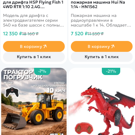
для дрифта HSP Flying Fish 1
пожарная машина Hui Na
4WD RTR 1:10 2.4G
1:14 - HN1562
94123/12344 Impreza
Модель для дрифта с
Пожарная машина на
электродвигателем серии
радиоуправлении в
540 на базе шасси с полным
масштабе 1 к 14. Обладает
приводом
следующими свойствами:
12 350 ₽
7 520 ₽
18 160 ₽
11 550 ₽
езда вперед, назад, влево и
вправо, световые и звуковые
эффекты, а также полностью
В корзину
В корзину
функционирующая башня с
подачей воды.
Купить в 1 клик
Купить в 1 клик
-7%
-21%