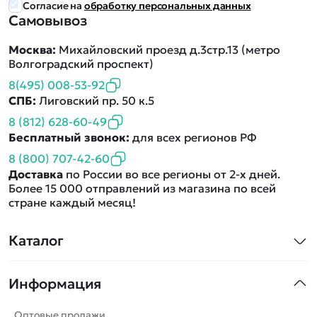
Согласие на
обработку персональных данных
Самовывоз
Москва:
Михайловский проезд д.3стр.13 (метро
Волгоградский проспект)
8(495) 008-53-92
СПБ:
Лиговский пр. 50 к.5
8 (812) 628-60-49
Бесплатный звонок:
для всех регионов РФ
8 (800) 707-42-60
Доставка
по России во все регионы от 2-х дней.
Более 15 000 отправлений из магазина по всей
стране каждый месяц!
Каталог
Квадрокоптеры
Информация
Машинки
Танки
Оптовые продажи