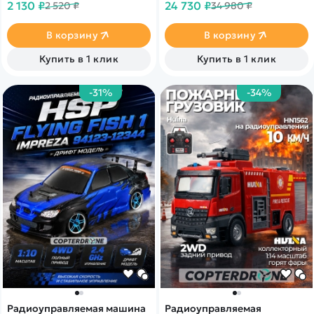
2 130 ₽
24 730 ₽
2 520 ₽
34 980 ₽
открывающиеся двери, а
колеса поворачиваются.
Конструктор подойдет для
В корзину
В корзину
детей любого возраста
Купить в 1 клик
Купить в 1 клик
-31%
-34%
Радиоуправляемая машина
Радиоуправляемая