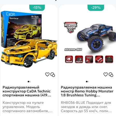
-15%
-29%
Радиоуправляемый
Радиоуправляемая машина
конструктор CaDA Technic
монстр Remo Hobby Monster
спортивная машина (419
1:8 Brushless Tuning
деталей) C51008W
Dinasaurus Master RTR
Конструктор на пульте
RH8036-BLUE Подходит для
RH8036-BLUE
управления. Модель
заездов в дождь или снег.
спортивного автомобиля,
Скорость до 55 км/ч, полный
легко собирается и имеет
привод, масштаб 1:8