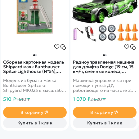
Сборная картонная модель
Радиоуправляемая машина
Shipyard маяк Bunthauser
для дрифта Dodge (19 см, 15
Spitze Lighthouse (№54),
км/ч, сменные колеса,
1/87 - MK023
фишки) - SC24A25
Модель из бумаги маяка
Машинка управляется при
Bunthauser Spitze от
помощи пульта ДУ,
Shipyard MK023 в масштабе
работающего на частоте 2,4
1/87.
ГГц. В наборе также
510 ₽
1 070 ₽
1 610 ₽
2 620 ₽
поставляются комплект
запасных колес, дорожные
конусы, зарядное устройство
В корзину
В корзину
и аккумулятор. Во время
движения у машинки
Купить в 1 клик
Купить в 1 клик
светятся фары.