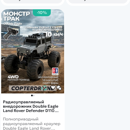
-10%
Радиоуправляемый
внедорожник Double Eagle
Land Rover Defender D110
Bigfoot 1/6 4WD 2.4G RTR -
Полноприводный
E379-003
радиоуправляемый краулер
Double Eagle Land Rover