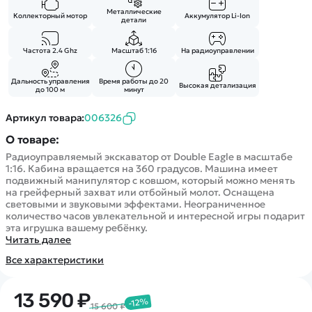
Покупателю
Вертолеты
Блог
Металлические
Коллекторный мотор
Аккумулятор Li-Ion
детали
Катера
Статьи про беспилотники
Контакты
Роботы
Обзор квадрокоптеров
Частота 2.4 Ghz
Масштаб 1:16
На радиоуправлении
Оплата и доставка
Самолеты
Аренда Квадрокоптеров
Помощь
Сборные модели
Дальность управления
Время работы до 20
Покупка в кредит
Высокая детализация
до 100 м
минут
Отследить заказ
Детские электромобили
Оплата на сайте
Артикул товара:
006326
Спецтехника
О товаре:
Железные дороги
Радиоуправляемый экскаватор от Double Eagle в масштабе
Конструкторы
1:16. Кабина вращается на 360 градусов. Машина имеет
Запчасти для моделей
подвижный манипулятор с ковшом, который можно менять
на грейферный захват или отбойный молот. Оснащена
световыми и звуковыми эффектами. Неограниченное
количество часов увлекательной и интересной игры подарит
эта игрушка вашему ребёнку.
Читать далее
Все характеристики
13 590 ₽
-12%
15 600 ₽