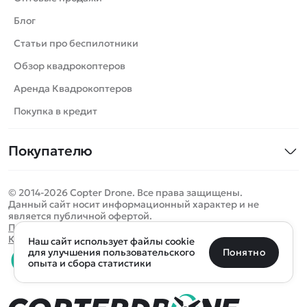
Вертолеты
Блог
Катера
Статьи про беспилотники
Роботы
Обзор квадрокоптеров
Самолеты
Аренда Квадрокоптеров
Сборные модели
Покупка в кредит
Детские электромобили
Покупателю
Спецтехника
Контакты
Железные дороги
© 2014-2026 Copter Drone. Все права защищены.
Оплата и доставка
Игрушки
Данный сайт носит информационный характер и не
является публичной офертой.
Помощь
Запчасти для моделей
Определить местоположение
Политика конфиденциальности
Карта сайта
Наш сайт использует файлы cookie
Отследить заказ
Бренды
Санкт-Петербург
Москва
Майкоп
Уфа
Понятно
для улучшения пользовательского
опыта и сбора статистики
Оплата на сайте
Улан-Удэ
Пермь
Псков
Ростов-на-Дону
0 товаров
Очистить
Все подборки
В корзину