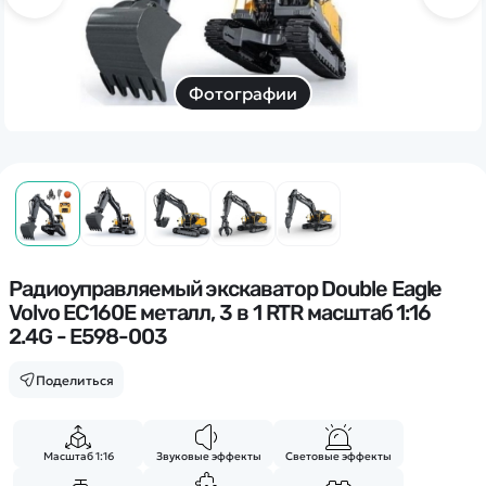
Дополнительный способ связи
WhatsApp/Мобильный
Есть вопрос? Можем связаться с вами
Фотографии
Заказать звонок
Наши соцсети:
Радиоуправляемый экскаватор Double Eagle
Volvo EC160E металл, 3 в 1 RTR масштаб 1:16
2.4G - E598-003
Каталог
Поделиться
Квадрокоптеры
Информация
Машинки
Масштаб 1:16
Звуковые эффекты
Световые эффекты
Танки
Оптовые продажи