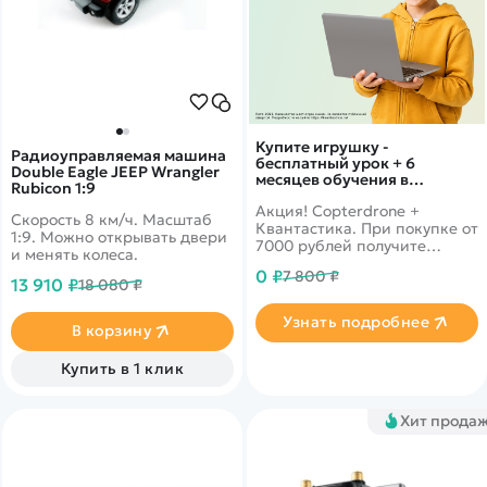
Купите игрушку -
Радиоуправляемая машина
бесплатный урок + 6
Double Eagle JEEP Wrangler
месяцев обучения в
Rubicon 1:9
подарок!
Акция! Copterdrone +
Скорость 8 км/ч. Масштаб
Квантастика. При покупке от
1:9. Можно открывать двери
7000 рублей получите
и менять колеса.
уникальное предложение от
0 ₽
7 800 ₽
нашего партнера
13 910 ₽
18 080 ₽
Узнать подробнее
В корзину
Купить в 1 клик
Хит прода