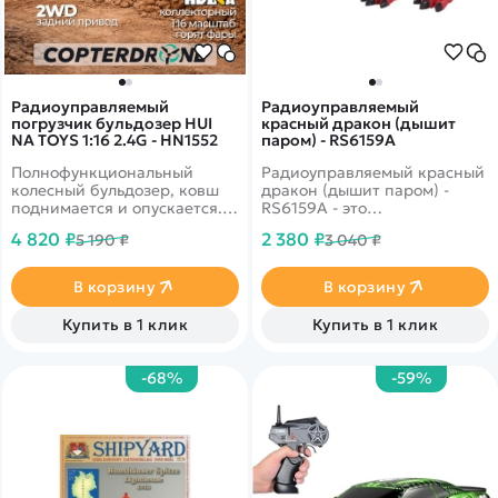
Радиоуправляемый
Радиоуправляемый
погрузчик бульдозер HUI
красный дракон (дышит
NA TOYS 1:16 2.4G - HN1552
паром) - RS6159A
Полнофункциональный
Радиоуправляемый красный
колесный бульдозер, ковш
дракон (дышит паром) -
поднимается и опускается.
RS6159A - это
Резиновые покрышки колес.
радиоуправляемый дракон с
4 820 ₽
2 380 ₽
5 190 ₽
3 040 ₽
Звуковые и световые
звуковыми и световыми
эффекты.
эффектами, который также
дышит паром и машет
В корзину
В корзину
крыльями. Игрушку
необходимо заправить
Купить в 1 клик
Купить в 1 клик
водой.
-68%
-59%