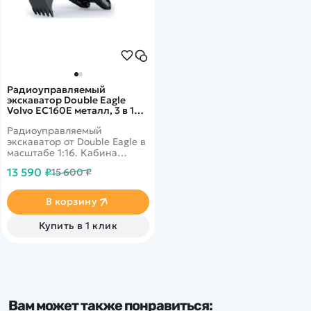
Радиоуправляемый
экскаватор Double Eagle
Volvo EC160E металл, 3 в 1
RTR масштаб 1:16 2.4G - E598-
Радиоуправляемый
003
экскаватор от Double Eagle в
масштабе 1:16. Кабина
вращается на 360 градусов.
13 590 ₽
15 600 ₽
Машина имеет подвижный
манипулятор с ковшом,
который можно менять на
В корзину
грейферный захват или
отбойный молот. Оснащена
Купить в 1 клик
световыми и звуковыми
эффектами. Неограниченное
количество часов
увлекательной и интересной
игры подарит эта игрушка
вашему ребёнку.
Вам может также понравиться: