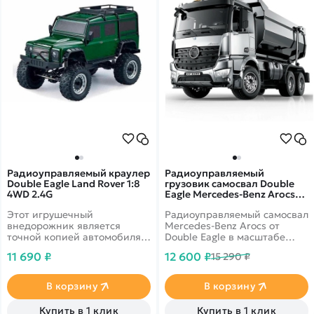
Радиоуправляемый краулер
Радиоуправляемый
Double Eagle Land Rover 1:8
грузовик самосвал Double
4WD 2.4G
Eagle Mercedes-Benz Arocs
1/20 2.4G RTR E590-003
Этот игрушечный
Радиоуправляемый самосвал
внедорожник является
Mercedes-Benz Arocs от
точной копией автомобиля
Double Eagle в масштабе
британских мастеров.
1:20. Высокая степень
11 690 ₽
12 600 ₽
15 290 ₽
детализации. Оснащён
подъёмным кузовом.
В корзину
В корзину
Купить в 1 клик
Купить в 1 клик