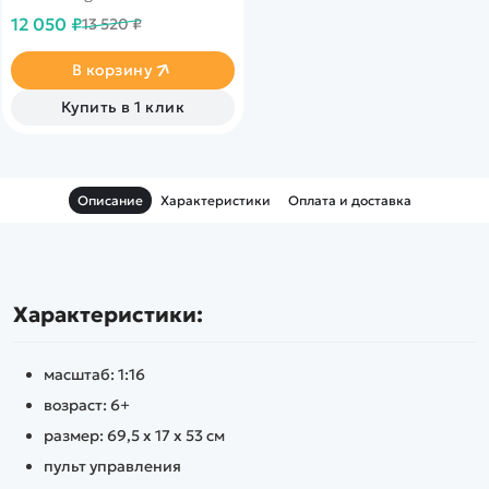
Defender D110 Bigfoot в
12 050 ₽
13 520 ₽
масштабе 1/6, оснащенный
прочными шинами Big Foot
для бесконечных
В корзину
приключений. Точная и
тщательная отделка модели
Купить в 1 клик
делает ее не только
отличной игрушкой, но и
эстетическим украшением.
Описание
Характеристики
Оплата и доставка
Характеристики:
масштаб: 1:16
возраст: 6+
размер: 69,5 х 17 х 53 см
пульт управления