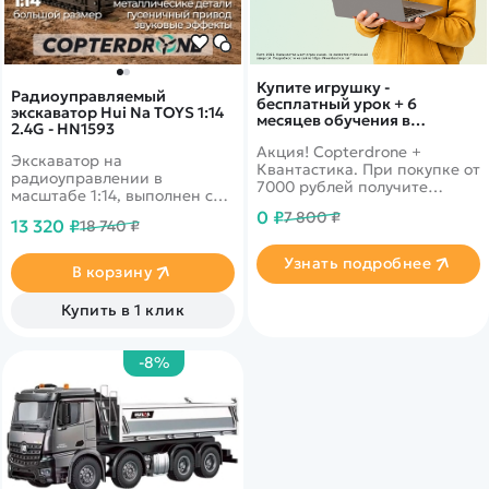
Купите игрушку -
Радиоуправляемый
бесплатный урок + 6
экскаватор Hui Na TOYS 1:14
месяцев обучения в
2.4G - HN1593
подарок!
Акция! Copterdrone +
Экскаватор на
Квантастика. При покупке от
радиоуправлении в
7000 рублей получите
масштабе 1:14, выполнен с
уникальное предложение от
высокой детализацией.
0 ₽
7 800 ₽
нашего партнера
13 320 ₽
18 740 ₽
Имеет возможность езды во
все стороны, а так же делать
Узнать подробнее
оборот вокруг своей оси на
В корзину
360 градусов. Ковш
фунциональный. Время
Купить в 1 клик
игры&nbsp; до 50 минут, а
радиус управления 25-30
метров.
-8%