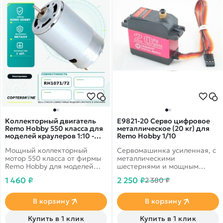
Коллекторный двигатель
E9821-20 Серво цифровое
Remo Hobby 550 класса для
металлическое (20 кг) для
моделей краулеров 1:10 -
Remo Hobby 1/10
E9650
Мощный коллекторный
Сервомашинка усиленная, с
мотор 550 класса от фирмы
металлическими
Remo Hobby для моделей
шестернями и мощным
краулеров
моторчиком с усилием 20 кг
1 460 ₽
2 250 ₽
2 380 ₽
для машин Remo Hobby 10 и
8 масштаба
В корзину
В корзину
Купить в 1 клик
Купить в 1 клик