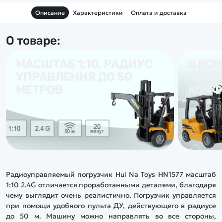
многофункционального
Описание
Характеристики
Оплата и доставка
пульта на 13 каналов,
который контролирует не
только движение, но и
основные рабочие функции.
О товаре:
МАСШТАБ 1:10, РАДИУС
В КО
УПРАВЛЕНИЯ ДО 50
АКСЕ
МЕТРОВ
КОНФ
Радиоуправляемый погрузчик Hui Na Toys HN1577 масштаб
1:10 2.4G отличается проработанными деталями, благодаря
чему выглядит очень реалистично. Погрузчик управляется
при помощи удобного пульта ДУ, действующего в радиусе
до 50 м. Машину можно направлять во все стороны,