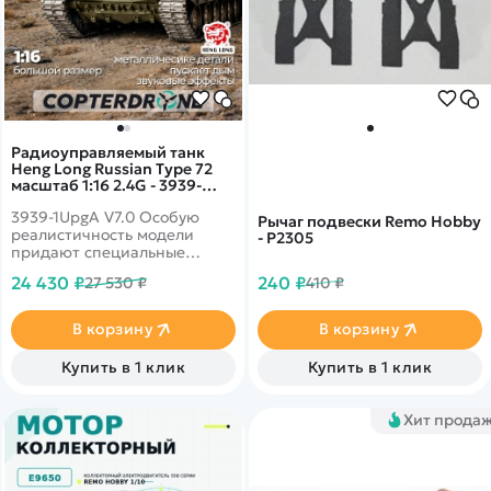
Радиоуправляемый танк
Heng Long Russian Type 72
масштаб 1:16 2.4G - 3939-
1UpgA V7.0
3939-1UpgA V7.0 Особую
Рычаг подвески Remo Hobby
реалистичность модели
- P2305
придают специальные
визуальные и акустические
24 430 ₽
240 ₽
27 530 ₽
410 ₽
эффекты.&nbsp;MZ - Pro
Upgrade Version - Шестерня
из цинкового сплава,
В корзину
В корзину
металлический гусеницы,
металлическое ведущее
Купить в 1 клик
Купить в 1 клик
колесо
Хит прода