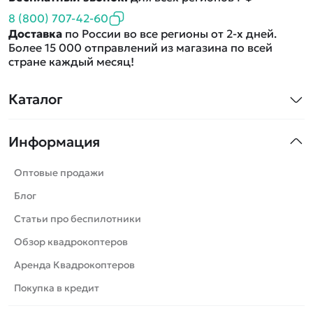
8 (800) 707-42-60
Доставка
по России во все регионы от 2-х дней.
Более 15 000 отправлений из магазина по всей
стране каждый месяц!
Каталог
Квадрокоптеры
Информация
Машинки
Танки
Оптовые продажи
Вертолеты
Блог
Катера
Статьи про беспилотники
Роботы
Обзор квадрокоптеров
Самолеты
Аренда Квадрокоптеров
Сборные модели
Покупка в кредит
Детские электромобили