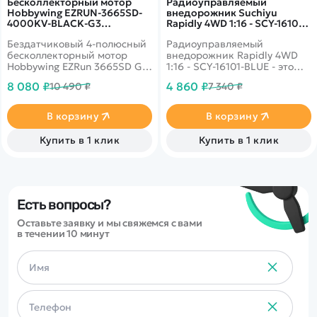
Бесколлекторный мотор
Радиоуправляемый
Hobbywing EZRUN-3665SD-
внедорожник Suchiyu
4000KV-BLACK-G3
Rapidly 4WD 1:16 - SCY-16101-
(5.00/16.5мм, 1/10)
BLUE
Бездатчиковый 4-полюсный
Радиоуправляемый
бессенсорный - HW-
30402608
бесколлекторный мотор
внедорожник Rapidly 4WD
Hobbywing EZRun 3665SD G3
1:16 - SCY-16101-BLUE - это
4000kV (EZRUN-3665SD-
популярная модель от
8 080 ₽
4 860 ₽
10 490 ₽
7 340 ₽
4000KV-BLACK-G3) для
популярного производителя
установки на модели
Suchiyu R/C. Автомобиль
монстров, трагги и модели
выполнен в масштабе 1/16 и
В корзину
В корзину
шорт-корс масштаба 1/10.
отличается от конкурентов
наличием интеллектуальной
Купить в 1 клик
Купить в 1 клик
аккумуляторной батареи,
системой охлаждения
двигателя, а также
оптимальным соотношением
цены и качества деталей.
Есть вопросы?
Оставьте заявку и мы свяжемся с вами
в течении 10 минут