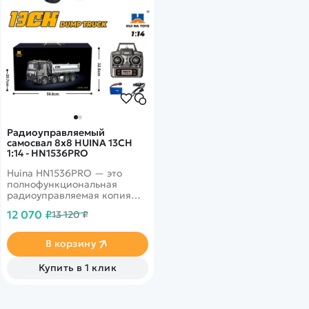
Радиоуправляемый
самосвал 8х8 HUINA 13CH
1:14 - HN1536PRO
Huina HN1536PRO — это
полнофункциональная
радиоуправляемая копия
самосвала с колесной
12 070 ₽
13 120 ₽
формулой 8х8. Модель
выделяется полностью
металлическим кузовом,
В корзину
который не только
добавляет реалистичности,
Купить в 1 клик
но и обеспечивает высокую
грузоподъемность.
Управление осуществляется
с помощью