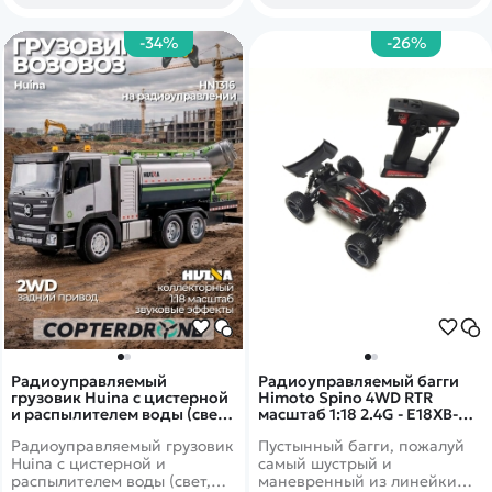
-34%
-26%
Радиоуправляемый
Радиоуправляемый багги
грузовик Huina с цистерной
Himoto Spino 4WD RTR
и распылителем воды (свет,
масштаб 1:18 2.4G - E18XB-
звук, пар, 1:18) - HN1316
28805R
Радиоуправляемый грузовик
Пустынный багги, пожалуй
Huina с цистерной и
самый шустрый и
распылителем воды (свет,
маневренный из линейки