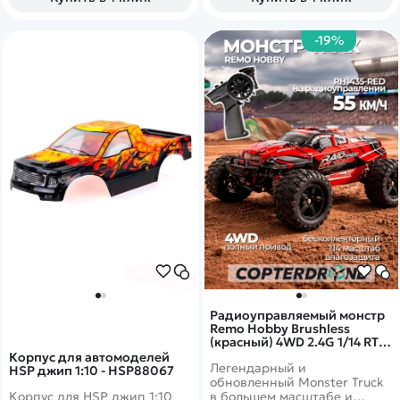
-19%
Радиоуправляемый монстр
Remo Hobby Brushless
(красный) 4WD 2.4G 1/14 RTR
- RH1435-RED
Корпус для автомоделей
Легендарный и
HSP джип 1:10 - HSP88067
обновленный Monster Truck
Корпус для HSP джип 1:10
в большем масштабе и