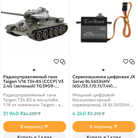
Радиоуправляемый танк
Сервомашинка цифровая JX
Taigen 1/16 T34-85 (СССР) V3
Servo BLS6534HV
2.4G (зеленый) TG3909-
(65г/33.7/0.11/7.4V)
1G3.0
бесколлекторная, Ecoboost
Радиоуправляемый танк
Мощный цифровой
BLS6534HV
Taigen T34-85 в масштабе
бесколлекторный
1:16 от компании Taigen - это
сервопривод JX BLS6534HV с
полностью функциональная
металлическим редуктором
31 940 ₽
4 240 ₽
34 250 ₽
7 210 ₽
модель, имеющая высокий
в алюминиевом корпусе.
уровень детализации и
Вес: 62 г, усилие на валу:
металлические компоненты.
26.7 кг/см (6.0V), 33.7 кг/см
В корзину
В корзину
(7.4V), скорость: 0.13 с/60°
(6.0V), 0.11 с/60° (7.4V).
Купить в 1 клик
Купить в 1 клик