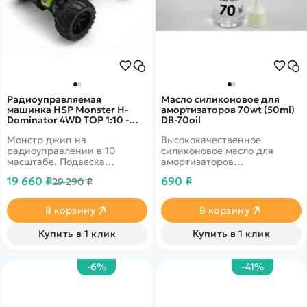
Радиоуправляемая
Масло силиконовое для
машинка HSP Monster H-
амортизаторов 70wt (50ml)
Dominator 4WD TOP 1:10 -
DB-70oil
94111TOP-STS250A
Монстр джип на
Высококачественное
радиоуправлении в 10
силиконовое масло для
масштабе. Подвеска
амортизаторов
полностью независимая.
радиоуправляемых
19 660 ₽
690 ₽
29 290 ₽
Привод полный.
автомобилей всех классов
Влагозащищенный
бесколлекторный двигатель,
В корзину
В корзину
который обладает
возможностью разгоняться
Купить в 1 клик
Купить в 1 клик
до 60 км в час. Красочный
кузов.&nbsp;&nbsp;
-6%
-41%