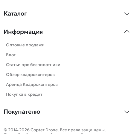
Каталог
Квадрокоптеры
Информация
Машинки
Танки
Оптовые продажи
Вертолеты
Блог
Катера
Статьи про беспилотники
Роботы
Обзор квадрокоптеров
Самолеты
Аренда Квадрокоптеров
Сборные модели
Покупка в кредит
Детские электромобили
Покупателю
Спецтехника
Контакты
Железные дороги
© 2014-2026 Copter Drone. Все права защищены.
Оплата и доставка
Игрушки