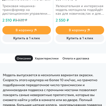
1/12 RTR на
Трюковая машинка-
Увлекательная и интересная
радиоуправлении
трансформер на
модель мотоцикла подойдёт
дистанционном управлении
как для новичков,так и для
с музыкальными и
более опытных любителей
2 510 ₽
2 550 ₽
3 020 ₽
световыми эффектами.
радиоуправляемых моделей.
Умеет ездить боком и под
Модель способна развить
углом на 45 градусов.
скорость до 40 км/ч и
В корзину
В корзину
входить в самые крутые
повороты, благодаря своей
Купить в 1 клик
Купить в 1 клик
форме! Модель выполнена в
ярком чёрно-зелёном цвете.
Описание
Характеристики
Оплата и доставка
Модель выпускается в нескольких вариантах окраски.
Скорость этого краулера не более 10 км/час, но грамотно
подобранное передаточное число трансмиссии и
длинноходная подвеска с прочными мостами позволяют
покорять самые невероятные препятствия, которые вы
сможете найти у себя в комнате или во дворе. Полный
привод, большие цепкие колеса, многорычажная подвеска