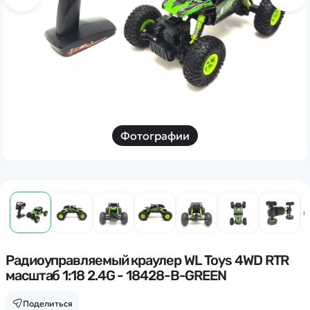
Дополнительный способ связи
WhatsApp/Мобильный
Есть вопрос? Можем связаться с вами
Заказать звонок
Фотографии
Наши соцсети:
Каталог
Квадрокоптеры
Радиоуправляемый краулер WL Toys 4WD RTR
Информация
масштаб 1:18 2.4G - 18428-B-GREEN
Машинки
Танки
Оптовые продажи
Поделиться