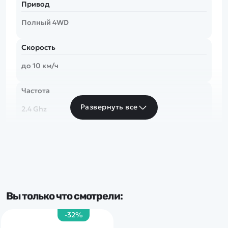
Привод
Полный 4WD
Скорость
до 10 км/ч
Частота
Развернуть все
2.4 Ghz
Тип комплекта
RTR
По классу:
Вы только что смотрели:
Вездеходы
-32%