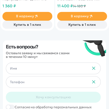
ударопрочными
1 360 ₽
11 400 ₽
14 180 ₽
металлическими
компонентами! Новое
металлическое шасси.
В корзину
В корзину
Светодиодные фары. Новые
маслонаполненные
Купить в 1 клик
Купить в 1 клик
амортизаторы GTR. Мощный
водонепроницаемый
бесколлекторный регулятор
с системой охлаждения.
Бесколлекторный мотор
2848. Аккумулятор Li-po 7.4V
Есть вопросы?
1800mAh. Wheel bar.
Оставьте заявку и мы свяжемся с вами
в течении 10 минут
Хочу консультацию
Cогласие на обработку персональных данных