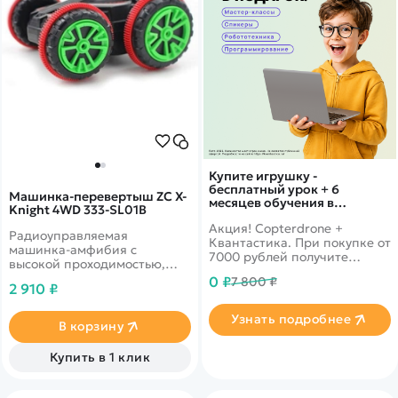
Купите игрушку -
бесплатный урок + 6
Машинка-перевертыш ZC X-
месяцев обучения в
Knight 4WD 333-SL01B
подарок!
Акция! Copterdrone +
Радиоуправляемая
Квантастика. При покупке от
машинка-амфибия с
7000 рублей получите
высокой проходимостью,
уникальное предложение от
которая с легкостью
0 ₽
7 800 ₽
нашего партнера
2 910 ₽
преодолевает любые, в том
числе и водные,
Узнать подробнее
препятствия.
В корзину
Купить в 1 клик