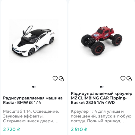
Радиоуправляемый краулер
Радиоуправляемая машина
MZ CLIMBING CAR Tipping-
Rastar BMW i8 1:14
Bucket 2836 1:14 4WD
Масштаб 1:14. Освещение.
Краулер 1:14 для улицы и
Звуковые эффекты.
помещений, запуск в любую
Открывающиеся двери.
погоду. Полный привод,
Скорость 10 км/ч.
независимая подвеска.
2 720 ₽
2 510 ₽
Дальность 70 м, время