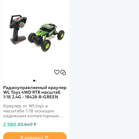
Радиоуправляемый краулер
WL Toys 4WD RTR масштаб
1:18 2.4G - 18428-B-GREEN
Краулер от WLtoys в
масштабе 1:18 оснащен
надежным коллекторным
мотором серии 130 и создан,
2 580 ₽
3 840 ₽
чтобы покорять сложные
препятствия. Это один из
самых доступных
В корзину